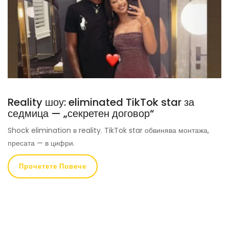
Reality шоу: eliminated TikTok star за
седмица — „секретен договор“
Shock elimination в reality. TikTok star обвинява монтажа,
пресата — в цифри.
Прочетете Повече