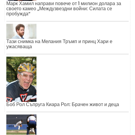
Марк Хамил направи повече от 1 милион долара за
своето камео „Междузвездни войни: Силата се
пробужда“
Тази снимка на Мелания Тръмп и принц Хари е
ужасяваща
Боб Рол Съпруга Киара Рол: Брачен живот и деца