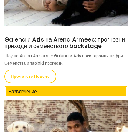
Galena и Azis на Arena Armeec: прогнозни
приходи и семейството backstage
Шоу на Arena Armeec с Galena и Azis носи огромни цифри.
Семейства и табloid прогнози.
Прочетете Повече
Развлечение