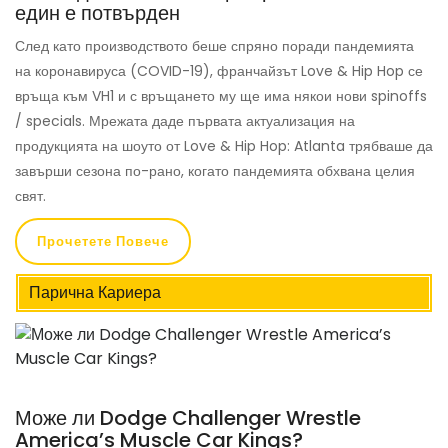
един е потвърден
След като производството беше спряно поради пандемията
на коронавируса (COVID-19), франчайзът Love & Hip Hop се
връща към VH1 и с връщането му ще има някои нови spinoffs
/ specials. Мрежата даде първата актуализация на
продукцията на шоуто от Love & Hip Hop: Atlanta трябваше да
завърши сезона по-рано, когато пандемията обхвана целия
свят.
Прочетете Повече
Парична Кариера
Може ли Dodge Challenger Wrestle
America’s Muscle Car Kings?