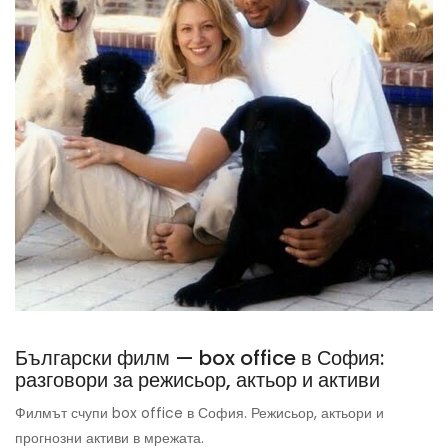
Български филм — box office в София:
разговори за режисьор, актьор и активи
Филмът счупи box office в София. Режисьор, актьори и
прогнозни активи в мрежата.