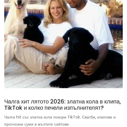
Чалга хит лятото 2026: златна кола в клипа,
TikTok и колко печели изпълнителят?
Чалга hit със златна кола покори TikTok. Сватби, клипове и
прогнозни суми в жълтите сайтове.