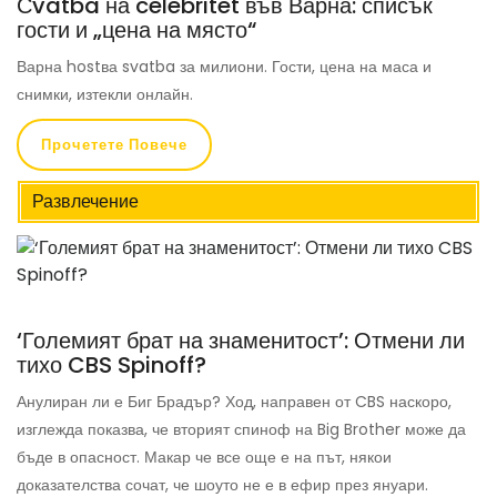
Сvatba на celebritet във Варна: списък
гости и „цена на място“
Варна hostва svatba за милиони. Гости, цена на маса и
снимки, изтекли онлайн.
Прочетете Повече
Развлечение
‘Големият брат на знаменитост’: Отмени ли
тихо CBS Spinoff?
Анулиран ли е Биг Брадър? Ход, направен от CBS наскоро,
изглежда показва, че вторият спиноф на Big Brother може да
бъде в опасност. Макар че все още е на път, някои
доказателства сочат, че шоуто не е в ефир през януари.