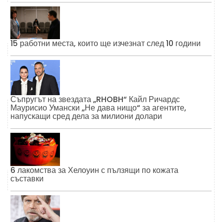
15 работни места, които ще изчезнат след 10 години
Съпругът на звездата „RHOBH“ Кайл Ричардс
Маурисио Умански „Не дава нищо“ за агентите,
напускащи сред дела за милиони долари
6 лакомства за Хелоуин с пълзящи по кожата
съставки