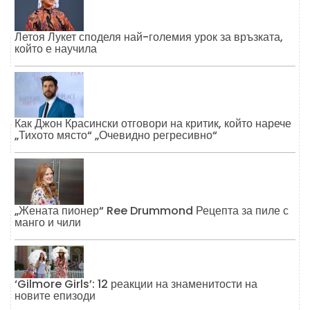
Летоя Лукет споделя най-големия урок за връзката,
който е научила
Как Джон Красински отговори на критик, който нарече
„Тихото място“ „Очевидно регресивно“
„Жената пионер“ Ree Drummond Рецепта за пиле с
манго и чили
‘Gilmore Girls’: 12 реакции на знаменитости на
новите епизоди