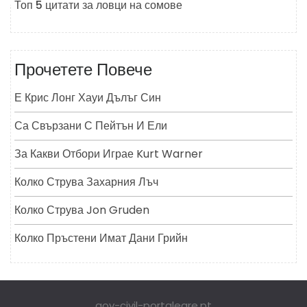
Топ 5 цитати за ловци на сомове
Прочетете Повече
Е Крис Лонг Хауи Дълъг Син
Са Свързани С Пейтън И Ели
За Какви Отбори Играе Kurt Warner
Колко Струва Захарния Лъч
Колко Струва Jon Gruden
Колко Пръстени Имат Дани Грийн
gov-civil-portalegre.pt