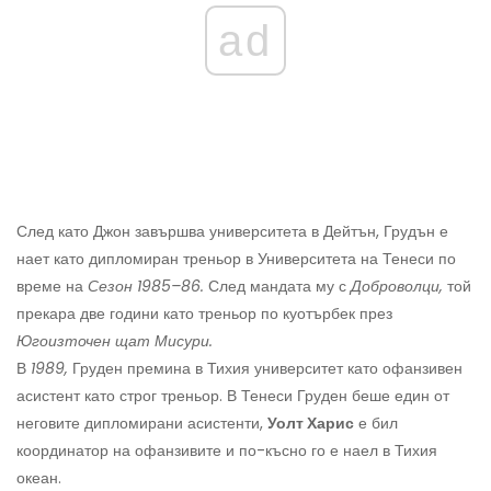
ad
След като Джон завършва университета в Дейтън, Грудън е
нает като дипломиран треньор в Университета на Тенеси по
време на
Сезон 1985–86.
След мандата му с
Доброволци,
той
прекара две години като треньор по куотърбек през
Югоизточен щат Мисури.
В
1989,
Груден премина в Тихия университет като офанзивен
асистент като строг треньор. В Тенеси Груден беше един от
неговите дипломирани асистенти,
Уолт Харис
е бил
координатор на офанзивите и по-късно го е наел в Тихия
океан.