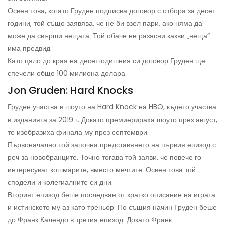
Освен това, когато Груден подписва договор с отбора за десет
години, той също заявява, че не би взел пари, ако няма да
може да свърши нещата. Той обаче не разясни какви „неща“
има предвид.
Като цяло до края на десетгодишния си договор Груден ще
спечели общо 100 милиона долара.
Jon Gruden: Hard Knocks
Груден участва в шоуто на Hard Knock на HBO, където участва
в изданията за 2019 г. Докато премиерираха шоуто през август,
те изобразиха финала му през септември.
Първоначално той започна представянето на първия епизод с
реч за новобранците. Точно тогава той заяви, че повече го
интересуват кошмарите, вместо мечтите. Освен това той
сподели и колегиалните си дни.
Вторият епизод беше последван от кратко описание на играта
и истинското му аз като треньор. По същия начин Груден беше
до Франк Календо в третия епизод. Докато Франк