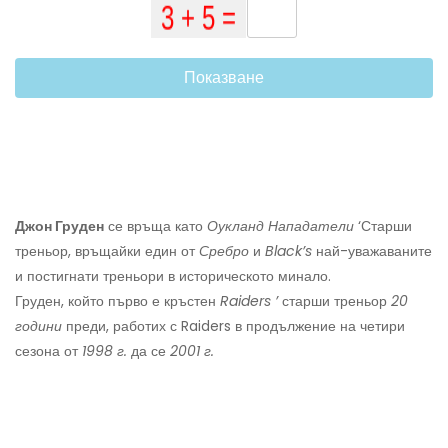
Показване
Джон Груден
се връща като
Оукланд
Нападатели
‘Старши
треньор, връщайки един от
Сребро
и
Black’s
най-уважаваните
и постигнати треньори в историческото минало.
Груден, който първо е кръстен
Raiders ’
старши треньор
20
години
преди, работих с Raiders в продължение на четири
сезона от
1998 г.
да се
2001 г.