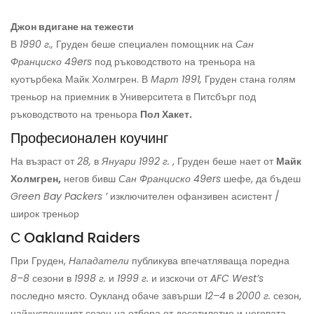
Джон вдигане на тежести
В
1990 г.,
Груден беше специален помощник на
Сан
Франциско 49ers
под ръководството на треньора на
куотърбека Майк Холмгрен. В
Март 1991,
Груден стана голям
треньор на приемник в Университета в Питсбърг под
ръководството на треньора
Пол Хакет.
Професионален коучинг
На възраст от
28,
в
Януари 1992 г.
, Груден беше нает от
Майк
Холмгрен,
негов бивш
Сан Франциско 49ers
шефе, да бъдеш
Green Bay Packers ’
изключителен офанзивен асистент /
широк треньор
С
Oakland Raiders
При Груден,
Нападатели
публикува впечатляваща поредна
8–8
сезони в
1998 г.
и
1999 г.
и изскочи от
AFC West’s
последно място. Оукланд обаче завърши
12–4
в
2000 г.
сезон,
най-успешният сезон на отбора от десетилетие и неговата