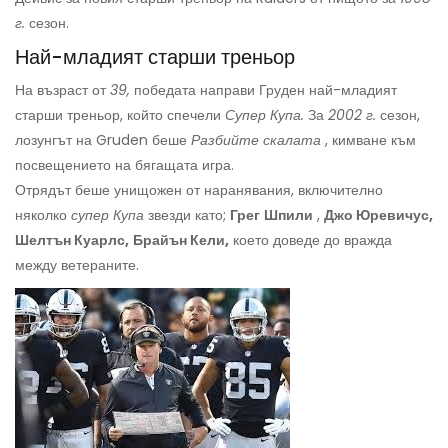
г.
сезон.
Най-младият старши треньор
На възраст от
39,
победата направи Груден най-младият
старши треньор, който спечели
Супер Купа.
За
2002 г.
сезон,
лозунгът на Gruden беше
Разбийте скалата
, кимване към
посвещението на бягащата игра.
Отрядът беше унищожен от наранявания, включително
няколко
супер Купа
звезди като;
Грег
Шпили
,
Джо Юревичус,
Шелтън Куарлс,
Брайън Кели,
което доведе до вражда
между ветераните.