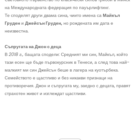
на Международната федерация по пауърлифтинг.
Те споделят други двама сина, чиито имена са
Майкъл
Груден
и
Джейсън Груден,
но рождената им дата е
неизвестна.
Съпругата на Джон с деца
В
2018 г.,
бащата сподели: Средният ми син, Майкъл, който
тази есен ще бъде първокурсник в Тенеси, а след това най-
малкият ми син Джейсън беше в лагера на куотърбека.
Семейството е щастливо и без никакви признаци на
противоречия. Джон и съпругата му, заедно с децата, правят
страхотен живот и изглеждат щастливи.