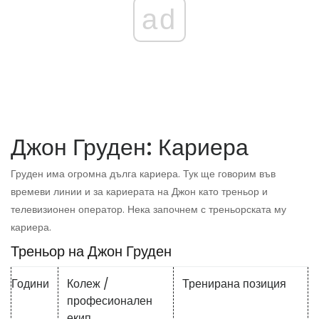
ad
Джон Груден: Кариера
Груден има огромна дълга кариера. Тук ще говорим във
времеви линии и за кариерата на Джон като треньор и
телевизионен оператор. Нека започнем с треньорската му
кариера.
Треньор на Джон Груден
Години
Колеж /
Тренирана позиция
професионален
екип