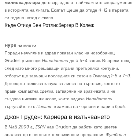
милиона долара
договор, едно от най-важните споразумения
в историята на лигата. Екипът щеше да отиде
4-12
в първата
си година назад с екипа.
Къде Отиде Бен Ротлисбергер В Колеж
Hype на място
Поради нечуплив и здрав показан клас на новобранец,
Gruden ръководи
Нападатели
до a
6-4
запис. Въпреки това,
след като много решаващи играчи претърпяха контузии,
отборът ще завърши последния си сезон в Оукланд
1-5
и
7-9.
Договорът включва клауза за липса на търговия, което го
прави компактна сделка, затваряне на вратичката и не
създава никакви шансове, които видяха
Нападатели
търгувайте го с
Пикант
в замяна на чернови и пари в брой.
Джон Груден: Кариера в излъчването
В
Май 2009 г., ESPN
нае Gruden да работи като цветен
анализатор в неговите телевизионни предавания
Футбол в