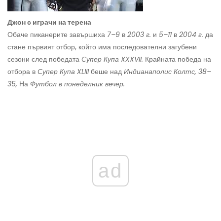
Джон с играчи на терена
Обаче пиканерите завършиха
7–9
в
2003 г.
и
5–11
в
2004 г.
да
стане първият отбор, който има последователни загубени
сезони след победата
Супер
Купа XXXVII.
Крайната победа на
отбора в
Супер
Купа XLIII
беше над
Индианаполис Колтс, 38–
35,
На
Футбол в понеделник вечер.
ad