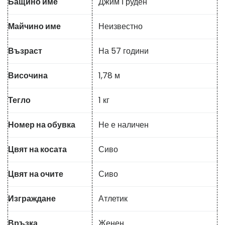
Бащино име
Джим Груден
Майчино име
Неизвестно
Възраст
На 57 години
Височина
1,78 м
Тегло
1 кг
Номер на обувка
Не е наличен
Цвят на косата
Сиво
Цвят на очите
Сиво
Изграждане
Атлетик
Връзка
Женен