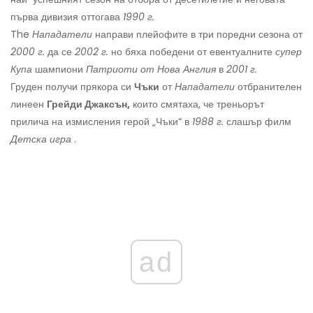
първа дивизия оттогава
1990 г.
The
Нападатели
направи плейофите в три поредни сезона от
2000 г.
да се
2002 г.
но бяха победени от евентуалните
супер
Купа
шампиони
Патриоти от Нова Англия
в
2001 г.
Груден получи прякора си
Чъки
от
Нападатели
отбранителен
линеен
Грейди Джаксън,
които смятаха, че треньорът
прилича на измисления герой „Чъки“ в
1988 г.
слашър филм
Детска игра
.
ad