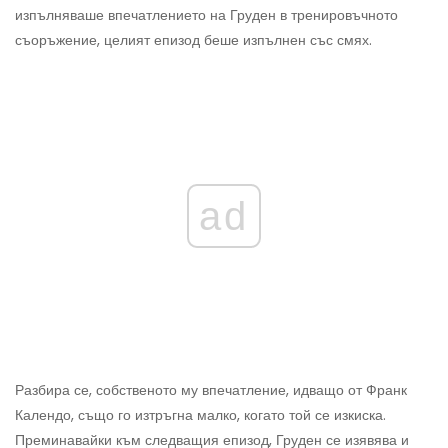
изпълняваше впечатлението на Груден в тренировъчното
съоръжение, целият епизод беше изпълнен със смях.
ad
Разбира се, собственото му впечатление, идващо от Франк
Календо, също го изтръгна малко, когато той се изкиска.
Преминавайки към следващия епизод, Груден се изявява и