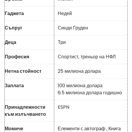
Гаджета
Недей
Съпруг
Синди Груден
Деца
Три
Професия
Спортист, треньор на НФЛ
Нетна стойност
25 милиона долара
Заплата
100 милиона долара
6.5 милиона долара годишно
Принадлежности
ESPN
към излъчването
Момиче
Елементи с автограф
,
Книга