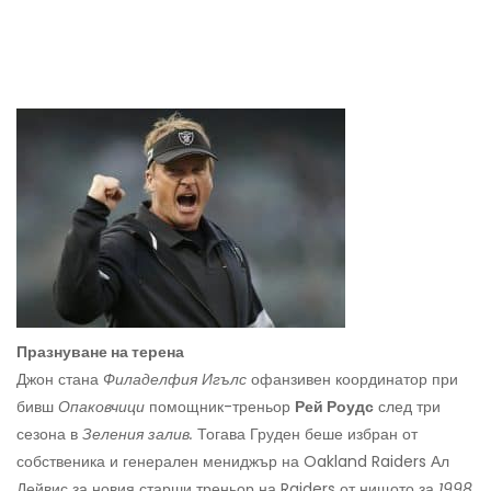
Празнуване на терена
Джон стана
Филаделфия Игълс
офанзивен координатор при
бивш
Опаковчици
помощник-треньор
Рей Роудс
след три
сезона в
Зеления залив.
Тогава Груден беше избран от
собственика и генерален мениджър на Oakland Raiders Ал
Дейвис за новия старши треньор на Raiders от нищото за
1998