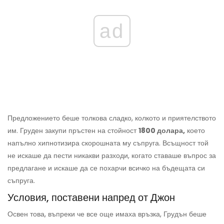
ad
Предложението беше толкова сладко, колкото и приятелството
им. Груден закупи пръстен на стойност
1800 долара,
което
напълно хипнотизира скорошната му съпруга. Всъщност той
не искаше да пести никакви разходи, когато ставаше въпрос за
предлагане и искаше да се похарчи всичко на бъдещата си
съпруга.
Условия, поставени напред от Джон
Освен това, въпреки че все още имаха връзка, Грудън беше