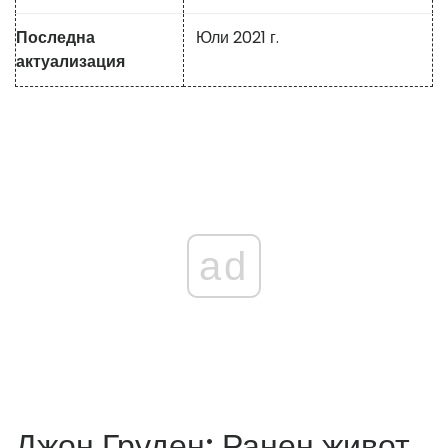
Последна
Юли 2021 г.
актуализация
ad
Джон Груден: Ранен живот,