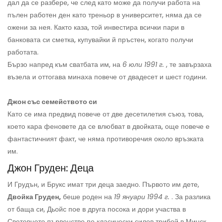
дал да се разбере, че след като може да получи работа на
пълен работен ден като треньор в университет, няма да се
ожени за нея. Както каза, той инвестира всички пари в
банковата си сметка, купувайки й пръстен, когато получи
работата.
Бързо напред към сватбата им, на
6 юли 1991 г.
, те завързаха
възела и оттогава минаха повече от двадесет и шест години.
Джон със семейството си
Като се има предвид повече от две десетилетия съюз, това,
което кара феновете да се влюбват в двойката, още повече е
фантастичният факт, че няма противоречия около връзката
им.
Джон Груден: Деца
И Грудън, и Брукс имат три деца заедно. Първото им дете,
Двойка Груден,
беше роден на
19 януари 1994 г.
. За разлика
от баща си, Дьойс пое в друга посока и дори участва в
Световното първенство по класически силов трибой в Минск