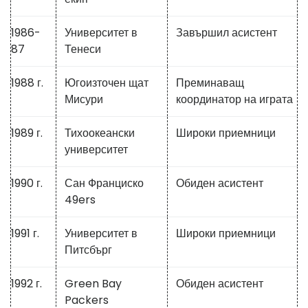
1986-
Университет в
Завършил асистент
87
Тенеси
1988 г.
Югоизточен щат
Преминаващ
Мисури
координатор на играта
1989 г.
Тихоокеански
Широки приемници
университет
1990 г.
Сан Франциско
Обиден асистент
49ers
1991 г.
Университет в
Широки приемници
Питсбърг
1992 г.
Green Bay
Обиден асистент
Packers