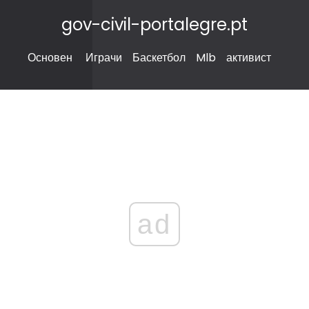
gov-civil-portalegre.pt
Основен
Играчи
Баскетбол
Mlb
активист
ad