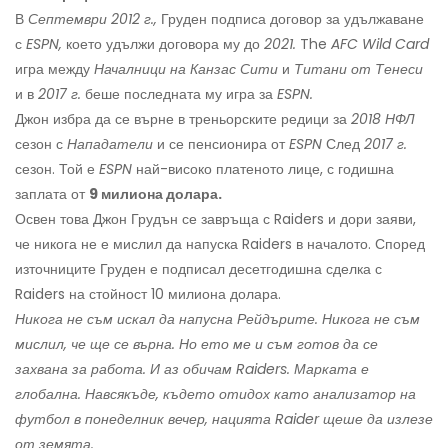
В
Септември 2012 г.,
Груден подписа договор за удължаване
с
ESPN,
което удължи договора му до
2021.
The
AFC Wild Card
игра между
Началници на Канзас Сити
и
Титани от Тенеси
и в
2017 г.
беше последната му игра за
ESPN.
Джон избра да се върне в треньорските редици за
2018 НФЛ
сезон с
Нападатели
и се пенсионира от
ESPN
След
2017 г.
сезон. Той е
ESPN
най-високо платеното лице, с годишна
заплата от
9 милиона долара.
Освен това Джон Грудън се завръща с Raiders и дори заяви,
че никога не е мислил да напуска Raiders в началото. Според
източниците Груден е подписал десетгодишна сделка с
Raiders на стойност 10 милиона долара.
Никога не съм искал да напусна Рейдърите. Никога не съм
мислил, че ще се върна. Но ето ме и съм готов да се
захвана за работа. И аз обичам Raiders. Марката е
глобална. Навсякъде, където отидох като анализатор на
футбол в понеделник вечер, нацията Raider щеше да излезе
от земята.