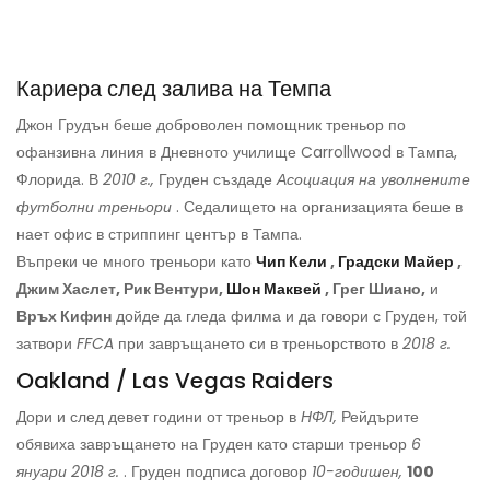
Кариера след залива на Темпа
Джон Грудън беше доброволен помощник треньор по
офанзивна линия в Дневното училище Carrollwood в Тампа,
Флорида. В
2010 г.,
Груден създаде
Асоциация на уволнените
футболни треньори
. Седалището на организацията беше в
нает офис в стриппинг център в Тампа.
Въпреки че много треньори като
Чип Кели
,
Градски Майер
,
Джим Хаслет, Рик Вентури,
Шон Маквей
, Грег Шиано,
и
Връх Кифин
дойде да гледа филма и да говори с Груден, той
затвори
FFCA
при завръщането си в треньорството в
2018 г.
Oakland / Las Vegas Raiders
Дори и след девет години от треньор в
НФЛ,
Рейдърите
обявиха завръщането на Груден като старши треньор
6
януари 2018 г.
. Груден подписа договор
10-годишен,
100