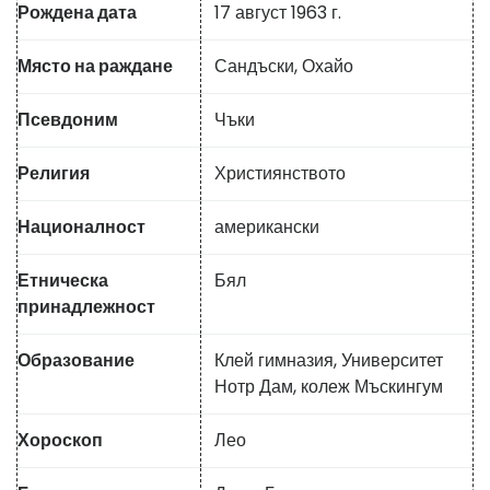
Рождена дата
17 август 1963 г.
Място на раждане
Сандъски, Охайо
Псевдоним
Чъки
Религия
Християнството
Националност
американски
Етническа
Бял
принадлежност
Образование
Клей гимназия, Университет
Нотр Дам, колеж Мъскингум
Хороскоп
Лео