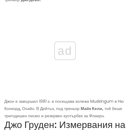
ad
Джон е завършил
1981 г.
и посещава колежа Muskingum в Ню
Конкорд, Охайо. В Дейтън, под треньор
Майк Кели,
той беше
тригодишен писмо и резервен куотърбек за
Флаери.
Джо Груден: Измервания на