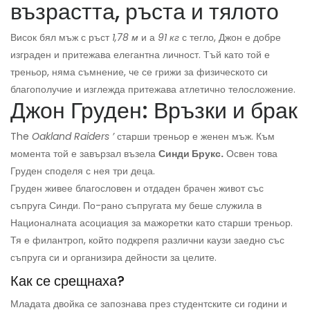
възрастта, ръста и тялото
Висок бял мъж с ръст
1,78 м
и а
91 кг
с тегло, Джон е добре
изграден и притежава елегантна личност. Тъй като той е
треньор, няма съмнение, че се грижи за физическото си
благополучие и изглежда притежава атлетично телосложение.
Джон Груден: Връзки и брак
The
Oakland Raiders ’
старши треньор е женен мъж. Към
момента той е завързал възела
Синди Брукс.
Освен това
Груден споделя с нея три деца.
Груден живее благословен и отдаден брачен живот със
съпруга Синди. По-рано съпругата му беше служила в
Националната асоциация за мажоретки като старши треньор.
Тя е филантроп, който подкрепя различни каузи заедно със
съпруга си и организира дейности за целите.
Как се срещнаха?
Младата двойка се запознава през студентските си години и