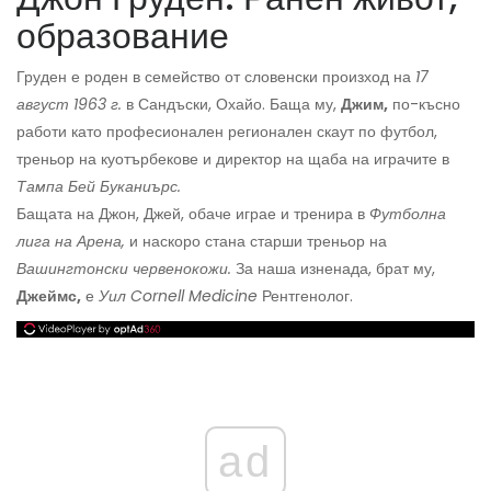
образование
Груден е роден в семейство от словенски произход на
17
август 1963 г.
в Сандъски, Охайо. Баща му,
Джим,
по-късно
работи като професионален регионален скаут по футбол,
треньор на куотърбекове и директор на щаба на играчите в
Тампа Бей Буканиърс.
Бащата на Джон, Джей, обаче играе и тренира в
Футболна
лига на Арена,
и наскоро стана старши треньор на
Вашингтонски червенокожи.
За наша изненада, брат му,
Джеймс,
е
Уил
Cornell Medicine
Рентгенолог.
ad