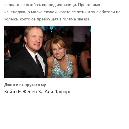
веднага се влюбва, според източници. Просто има
изненадващо малко случаи, когато се жениш за любители на
колежа, които се превръщат в голяма звезда.
Джон и съпругата му
Който Е Женен За Али Лафорс