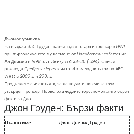
Джон се усмихва
На възраст
3. 4,
Груден, най-младият старши треньор в
НФЛ
при първоначалното му наемане от
Нападатели
собственик
Ал Дейвис
в
1998 г.
, публикува a
38-26 (.594)
запис и
ръководи
Сребро
и
Черен
към гръб към задни титли на AFC
West в
2000 г.
и
2001 г.
Продължете със статията, за да научите повече за този
утвърден треньор. Първо, разгледайте гореспоменатите бързи
факти за Джо.
Джон Груден: Бързи факти
Пълно име
Джон Дейвид Груден