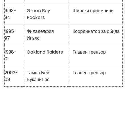
1993-
Green Bay
Широки приемници
94
Packers
1995-
Филаделфия
Координатор за обида
97
Игълс
1998-
Oakland Raiders
Главен треньор
01
2002-
Тампа Бей
Главен треньор
08
Буканиърс