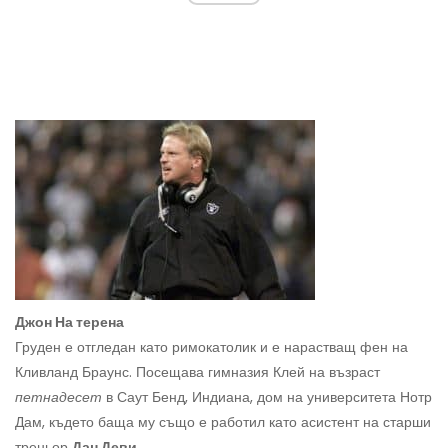
Джон На терена
Груден е отгледан като римокатолик и е нарастващ фен на
Кливланд Браунс. Посещава гимназия Клей на възраст
петнадесет
в Саут Бенд, Индиана, дом на университета Нотр
Дам, където баща му също е работил като асистент на старши
треньор
Дан Деви.