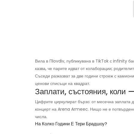
Вила в Пlovdiv, публикувана в TikTok с infinity ба
казва, че парите идват от колаборации; родителит
Съседи разказват за две години строеж с камион
ценови списъци на квадрат.
Заплати, състояния, коли 
Цифрите циркулират бързо: от месечна заплата д
концерт на Arena Armeec. Нищо не е потвърдено
числа.
На Колко Години Е Тери Брадшоу?