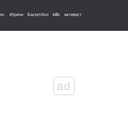
ен
Играчи
Баскетбол
Mlb
активист
ad