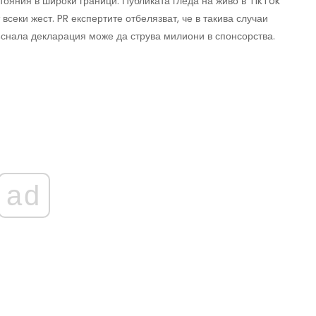
тояния в широки граници. Публиката гледа на живо в TikTok
всеки жест. PR експертите отбелязват, че в такива случаи
къснала декларация може да струва милиони в спонсорства.
ad