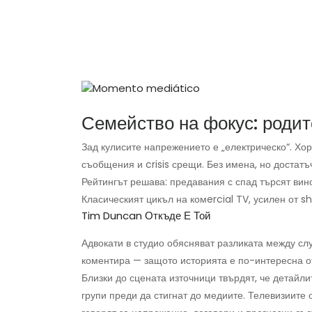
Семейство на фокус: родит
Зад кулисите напрежението е „електрическо“. Хор
съобщения и crisis срещи. Без имена, но достатъч
Рейтингът решава: предавания с спад търсят вино
Класическият цикъл на комercial TV, усилен от sho
Tim Duncan Откъде Е Той
Адвокати в студио обясняват разликата между слу
коментира — защото историята е по-интересна о
Близки до сцената източници твърдят, че детайл
групи преди да стигнат до медиите. Телевизиите 