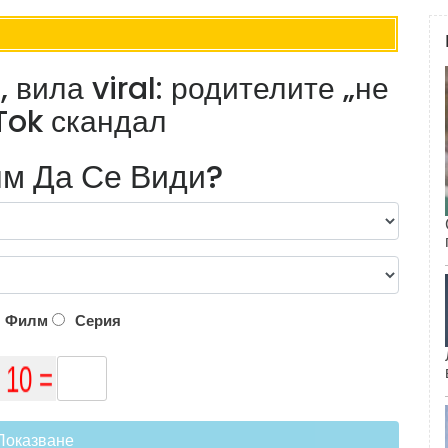
 вила viral: родителите „не
kTok скандал
м Да Се Види?
Филм
Серия
Показване