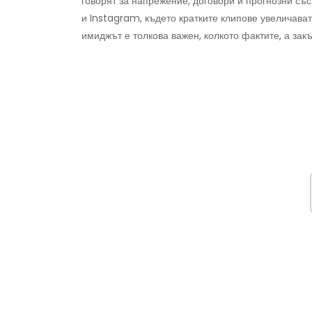
говорят за напрежение, договори и прогнозни със
и Instagram, където кратките клипове увеличават 
имиджът е толкова важен, колкото фактите, а за