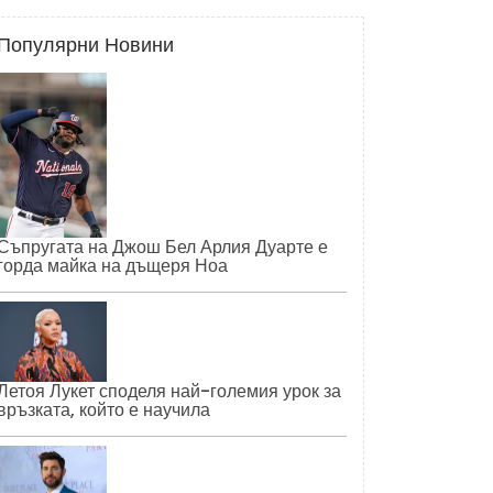
Популярни Новини
Съпругата на Джош Бел Арлия Дуарте е
горда майка на дъщеря Ноа
Летоя Лукет споделя най-големия урок за
връзката, който е научила