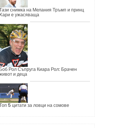
Тази снимка на Мелания Тръмп и принц
Хари е ужасяваща
Боб Рол Съпруга Киара Рол: Брачен
живот и деца
Топ 5 цитати за ловци на сомове