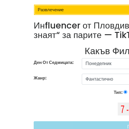
Развлечение
Инfluencer от Пловдив,
знаят“ за парите — Ti
Какъв Фил
Ден От Седмицата:
Жанр:
Тип: