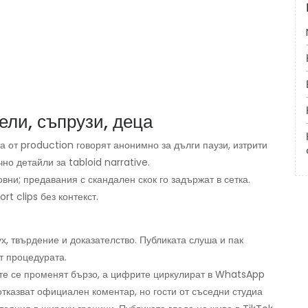
ели, съпрузи, деца
а от production говорят анонимно за дълги паузи, изтрити
но детайли за tabloid narrative.
вни; предавания с скандален скок го задържат в сетка.
rt clips без контекст.
х, твърдение и доказателство. Публиката слуша и пак
т процедурата.
ите се променят бързо, а цифрите циркулират в WhatsApp
отказват официален коментар, но гости от съседни студиа