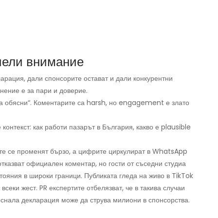
чели внимание
арация, дали спонсорите остават и дали конкурентни
нение е за пари и доверие.
 да обясни“. Коментарите са harsh, но engagement е злато
онтекст: как работи пазарът в България, какво е plausible
ите се променят бързо, а цифрите циркулират в WhatsApp
отказват официален коментар, но гости от съседни студиа
тояния в широки граници. Публиката гледа на живо в TikTok
всеки жест. PR експертите отбелязват, че в такива случаи
къснала декларация може да струва милиони в спонсорства.