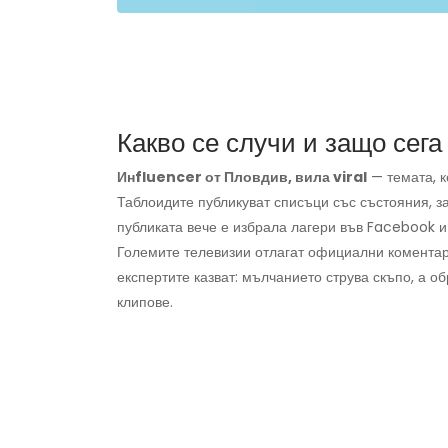
Какво се случи и защо сега
Инfluencer от Пловдив, вила viral
— темата, к
Таблоидите публикуват списъци със състояния, зап
публиката вече е избрала лагери във Facebook и
Големите телевизии отлагат официални коментари
експертите казват: мълчанието струва скъпо, а о
клипове.