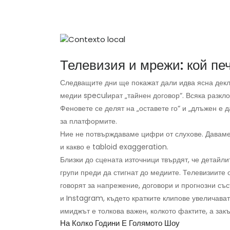
Телевизия и мрежи: кой пе
Следващите дни ще покажат дали идва ясна декл
медии speculират „тайнен договор“. Всяка разкло
Феновете се делят на „оставете го“ и „длъжен е
за платформите.
Ние не потвърждаваме цифри от слухове. Даваме к
и какво е tabloid exaggeration.
Близки до сцената източници твърдят, че детайл
групи преди да стигнат до медиите. Телевизиите 
говорят за напрежение, договори и прогнозни със
и Instagram, където кратките клипове увеличават 
имиджът е толкова важен, колкото фактите, а за
На Колко Години Е Голямото Шоу