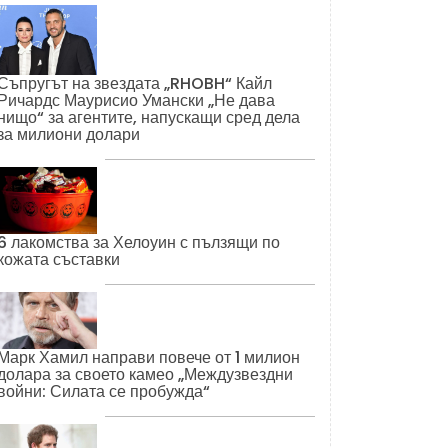
Съпругът на звездата „RHOBH“ Кайл
Ричардс Маурисио Умански „Не дава
нищо“ за агентите, напускащи сред дела
за милиони долари
6 лакомства за Хелоуин с пълзящи по
кожата съставки
Марк Хамил направи повече от 1 милион
долара за своето камео „Междузвездни
войни: Силата се пробужда“