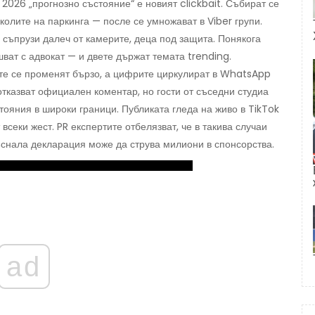
2026 „прогнозно състояние“ е новият clickbait. Събират се
олите на паркинга — после се умножават в Viber групи.
 съпрузи далеч от камерите, деца под защита. Понякога
ват с адвокат — и двете държат темата trending.
ите се променят бързо, а цифрите циркулират в WhatsApp
отказват официален коментар, но гости от съседни студиа
тояния в широки граници. Публиката гледа на живо в TikTok
всеки жест. PR експертите отбелязват, че в такива случаи
къснала декларация може да струва милиони в спонсорства.
ad