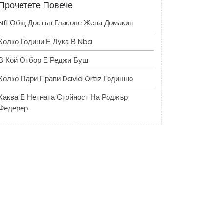
Прочетете Повече
Nfl Общ Достъп Гласове Жена Домакин
Колко Години Е Лука В Nba
В Кой Отбор Е Реджи Буш
Колко Пари Прави David Ortiz Годишно
Каква Е Нетната Стойност На Роджър
Федерер