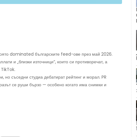
оято dominated българските feed-ове през май 2026.
лати и „близки източници“, които си противоречат, а
 TikTok.
, но съседни студиа дебатират рейтинг и морал. PR
бразът се руши бързо — особено когато има снимки и