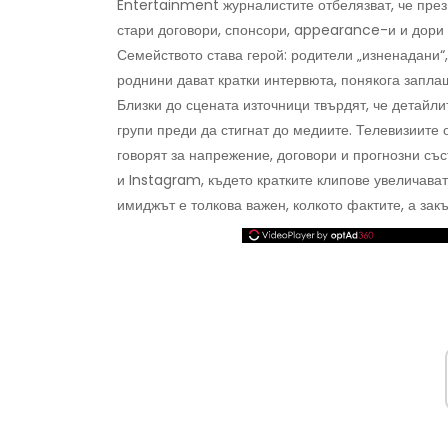
Entertainment журналистите отбелязват, че през 
стари договори, спонсори, appearance-и и дори к
Семейството става герой: родители „изненадани“,
роднини дават кратки интервюта, понякога заплаш
Близки до сцената източници твърдят, че детайл
групи преди да стигнат до медиите. Телевизиите 
говорят за напрежение, договори и прогнозни със
и Instagram, където кратките клипове увеличават 
имиджът е толкова важен, колкото фактите, а за