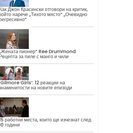
Как Джон Красински отговори на критик,
който нарече „Тихото място“ „Очевидно
регресивно“
„Жената пионер“ Ree Drummond
Рецепта за пиле с манго и чили
‘Gilmore Girls’: 12 реакции на
знаменитости на новите епизоди
15 работни места, които ще изчезнат след
10 години