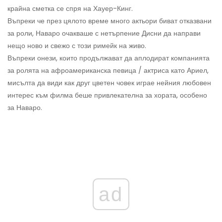
крайна сметка се спря на Хауер-Кинг.
Въпреки че през цялото време много актьори биват отказвани
за роли, Наваро очакваше с нетърпение Дисни да направи
нещо ново и свежо с този римейк на живо.
Въпреки онези, които продължават да аплодират компанията
за ролята на афроамериканска певица / актриса като Ариел,
мисълта да види как друг цветен човек играе нейния любовен
интерес към филма беше привлекателна за хората, особено
за Наваро.
ad