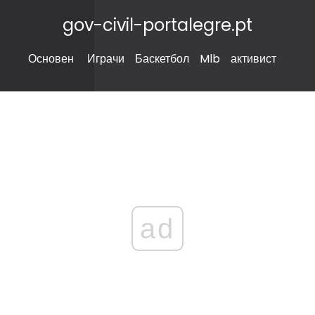
gov-civil-portalegre.pt
Основен
Играчи
Баскетбол
Mlb
активист
ad