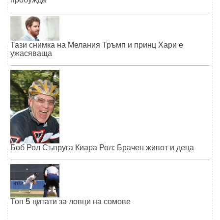
Тази снимка на Мелания Тръмп и принц Хари е
ужасяваща
Боб Рол Съпруга Киара Рол: Брачен живот и деца
Топ 5 цитати за ловци на сомове