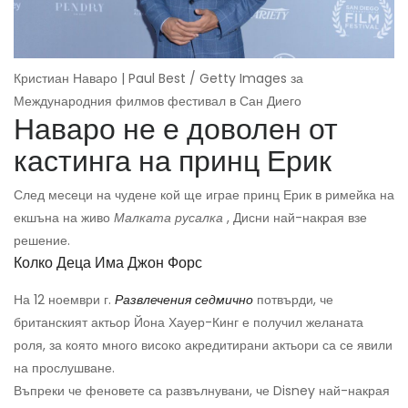
Кристиан Наваро | Paul Best / Getty Images за
Международния филмов фестивал в Сан Диего
Наваро не е доволен от
кастинга на принц Ерик
След месеци на чудене кой ще играе принц Ерик в римейка на
екшъна на живо
Малката русалка
, Дисни най-накрая взе
решение.
Колко Деца Има Джон Форс
На 12 ноември г.
Развлечения седмично
потвърди, че
британският актьор Йона Хауер-Кинг е получил желаната
роля, за която много високо акредитирани актьори са се явили
на прослушване.
Въпреки че феновете са развълнувани, че Disney най-накрая