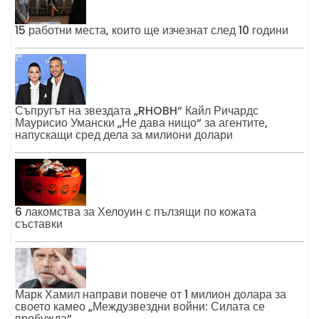
15 работни места, които ще изчезнат след 10 години
Съпругът на звездата „RHOBH“ Кайл Ричардс
Маурисио Умански „Не дава нищо“ за агентите,
напускащи сред дела за милиони долари
6 лакомства за Хелоуин с пълзящи по кожата
съставки
Марк Хамил направи повече от 1 милион долара за
своето камео „Междузвездни войни: Силата се
пробужда“