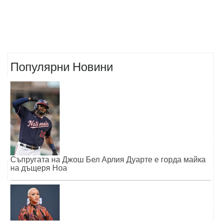
Популярни Новини
Съпругата на Джош Бел Арлия Дуарте е горда майка
на дъщеря Ноа