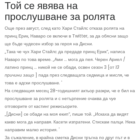
Той се явява на
прослушване за ролята
Още през август, след като Хари Стайлс отказа ролята на
принц Ерик, Наваро се включи в Twitter, за да обясни защо
ще бъде чудесен избор за героя на Дисни.
„Така че чух Хари Стайлс да предаде принц Ерик“, написа
Наваро по това време. „Ами ... мога да пея. Черен Ариел /
латино принц ... никой не се обади, освен сезон 3 [от
13
причини защо
] пада през следващата седмица и мисля, че
това е адски прослушване. '
На следващия месец 28-годишният актьор разкри, че е бил на
прослушване за ролята и с нетърпение очаква да чуе
отговорите от кастинг режисьорите.
„[Дисни] се обади на моя екип“, пише той. „Искаха да видят
какво мога да направя. Касети изпратени. Стискам палци. Нека
направим малко история. '
За съжаление, в крайна сметка Дисни тръгна по друг път и в