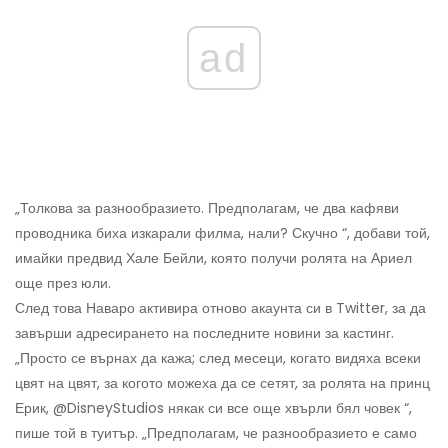
ad
„Толкова за разнообразието. Предполагам, че два кафяви
проводника биха изкарали филма, нали? Скучно “, добави той,
имайки предвид Хале Бейли, която получи ролята на Ариел
още през юли.
След това Наваро активира отново акаунта си в Twitter, за да
завърши адресирането на последните новини за кастинг.
„Просто се върнах да кажа; след месеци, когато видяха всеки
цвят на цвят, за когото можеха да се сетят, за ролята на принц
Ерик, @DisneyStudios някак си все още хвърли бял човек “,
пише той в туитър. „Предполагам, че разнообразието е само