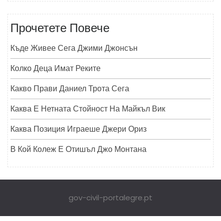
Прочетете Повече
Къде Живее Сега Джими Джонсън
Колко Деца Имат Реките
Какво Прави Даниел Трота Сега
Каква Е Нетната Стойност На Майкъл Вик
Каква Позиция Играеше Джери Ориз
В Кой Колеж Е Отишъл Джо Монтана
gov-civil-portalegre.pt