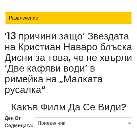
Развлечение
’13 причини защо‘ Звездата
на Кристиан Наваро блъска
Дисни за това, че не хвърли
‘Две кафяви води’ в
римейка на „Малката
русалка“
Какъв Филм Да Се Види?
Ден От
Седмицата: