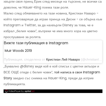
хвърли своя принц Ерик след месеци на търсене, не всички са
доволни, че Hauer-King поема тази роля.
Малко след обявяването на тази новина, Кристиан Наваро -
който преговаряше да играе принца на Дисни - се обърна към
Instagram и Twitter, за да нахвърли Disney за това, че е
избрал „белия човек“, въпреки че има много хора на цветно
прослушване за ролята.
Вижте тази публикация в Instagram
Muir Woods 2019
Публикация, споделена от
Кристиан Лий Наваро
(@christianleenavarro) на 20 октомври 2019 г. в 17:19 ч. PDT
„Буквално @disney видя кой е кой списък с цветни актьори и
ВСЕ ОЩЕ отиде с белия човек“,
той написа в своя Instagram
Story
заедно със снимка на Hauer-King, преди да изтрие
публикацията.