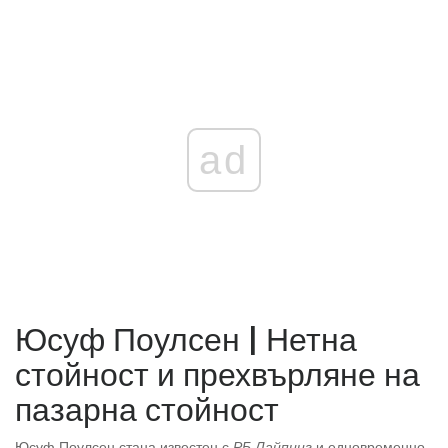
ad
Юсуф Поулсен | Нетна
стойност и прехвърляне на
пазарна стойност
Юсуф Поулсен стана известен с
РБ Лайпциг
и едновременно