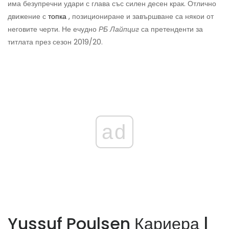
има безупречни удари с глава със силен десен крак. Отлично
движение с
топка
, позициониране и завършване са някои от
неговите черти. Не ечудно
РБ Лайпциг
са претенденти за
титлата през сезон 2019/20.
ad
Yussuf Poulsen Кариера |