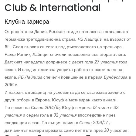
Club & International
Клубна кариера
От родната си Дания, Poulsen отиде на знака за тогавашната
германска третодивизионна страна,
РБ Лайпциг,
на възраст от
19.
. След първия си сезон под ръководството на треньора
Ралф Рагник, Лайпциг спечели повишение във втората лига.
Датският нападател допринесе с десет гола
27 участия
този
сезон. И след интензивна упорита работа от всеки член на
екипа,
РБ Лайпциг
спечели повишение в първия
Бундеслига
в
2016 г.
И накрая, отговарящ на условията да се състезава заедно с
други отбори в Европа, Юсуф е мотивиран както винаги.
По време на
Сезон 2014/15,
Юсуф в мрежа
12 пъти
в
32
участия
и седем гола в
32 участия
впоследствие през
следващия сезон. По същия начин в
Сезон 2016/17
,
датчанинът намери мрежата само пет пъти през
30 участия
.