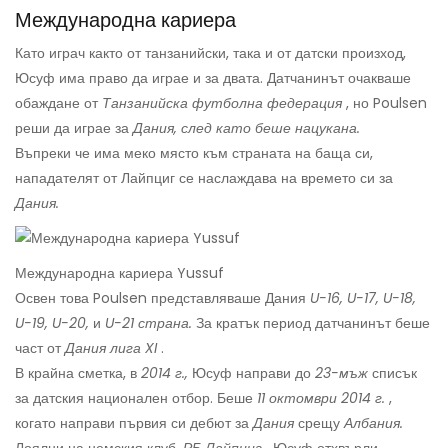
Международна кариера
Като играч както от танзанийски, така и от датски произход,
Юсуф има право да играе и за двата. Датчанинът очакваше
обаждане от
Танзанийска футболна федерация
, но Poulsen
реши да играе за
Дания, след като беше нацукана.
Въпреки че има меко място към страната на баща си,
нападателят от Лайпциг се наслаждава на времето си за
Дания.
Международна кариера Yussuf
Освен това Poulsen представляваше Дания
U-16, U-17, U-18,
U-19, U-20,
и
U-21 страна.
За кратък период датчанинът беше
част от
Дания лига XI
.
В крайна сметка, в
2014 г.,
Юсуф направи до
23-мъж
списък
за датския национален отбор. Беше
11 октомври 2014 г.
,
когато направи първия си дебют за
Дания
срещу
Албания.