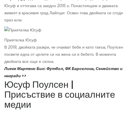
Юсуф и оттогава са заедно
2015 г.
Понастоящем и двамата
живеят в красивия град Лайпциг. Освен това двойката се сгоди
през юли.
Приятелка Юсуф
В
2019,
двойката разкри, че очакват бебе и като такъв, Поулсен
посвети една от целите си на жена си и бебето. В момента
двойката все още е силна.
Лиеке Мартенс Био: Футбол, ФК Барселона, Семейство и
награди >>
Юсуф Поулсен |
Присъствие в социалните
медии