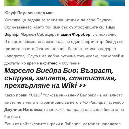
Юсуф Поулсен след мач
Ужасяваща задача за всеки защитник е да спре Поулсен.
Сближаването, което той има със съотборниците си,
Тимо
Вернер,
Марсел Сабицер,
и
Емил Форсберг
,
е похвално.
В същото време не е изненада, че един спортист трябва да се
грижи за своето благосъстояние. Доста генетично надарен
нападател, Юсуф има добра рутинна тренировка, прекарвайки
достатъчно време в
фитнес
и обучение.
Марсело Виейра Био: Възраст,
съпруга, заплата, статистика,
прехвърляне на Wiki >>
Какво прави Yussuf толкова уникален? Въпреки че началното
място не винаги е гарантирано за него в
РБ Лайпциг
, треньор
Джулиан Нагелсман
знае какво да прави със способността на
Poulsen.
Един от най-високите играчи в Лайпциг
,
датският нападател,