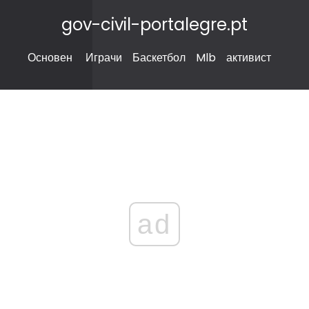
gov-civil-portalegre.pt
Основен
Играчи
Баскетбол
Mlb
активист
ad