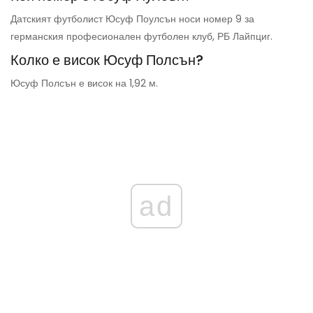
Датският футболист Юсуф Поулсън носи номер 9 за
германския професионален футболен клуб, РБ Лайпциг.
Колко е висок Юсуф Полсън?
Юсуф Полсън е висок на 1,92 м.
ad