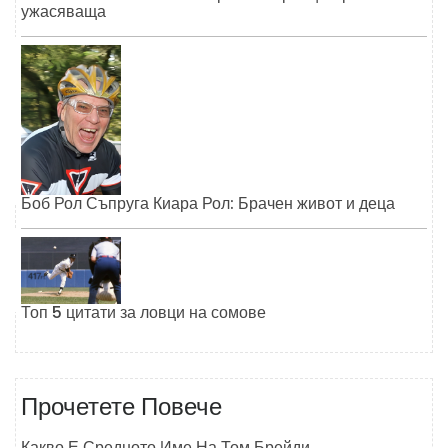
ужасяваща
Боб Рол Съпруга Киара Рол: Брачен живот и деца
Топ 5 цитати за ловци на сомове
Прочетете Повече
Какво Е Средното Име На Том Брейди