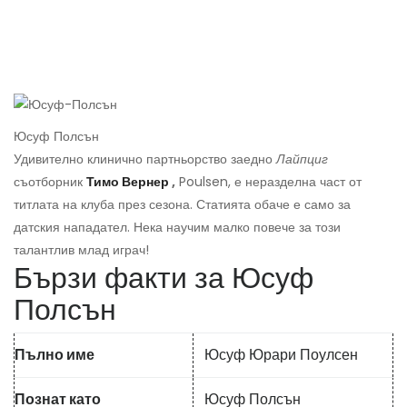
Юсуф Полсън
Удивително клинично партньорство заедно
Лайпциг
съотборник
Тимо Вернер
,
Poulsen, е неразделна част от
титлата на клуба през сезона. Статията обаче е само за
датския нападател. Нека научим малко повече за този
талантлив млад играч!
Бързи факти за Юсуф
Полсън
Пълно име
Юсуф Юрари Поулсен
Познат като
Юсуф Полсън