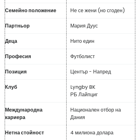
Семейно положение
Не се жени (но сгоден)
Партньор
Мария Дуус
Деца
Нито един
Професия
Футболист
Позиция
Център - Напред
Клуб
Lyngby BK
РБ Лайпциг
Международна
Национален отбор на
кариера
Дания
Нетна стойност
4 милиона долара