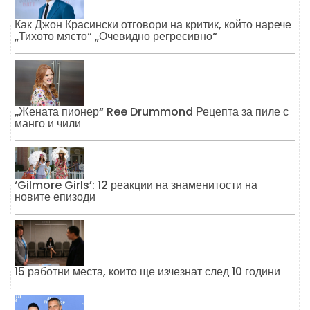
Как Джон Красински отговори на критик, който нарече
„Тихото място“ „Очевидно регресивно“
„Жената пионер“ Ree Drummond Рецепта за пиле с
манго и чили
‘Gilmore Girls’: 12 реакции на знаменитости на
новите епизоди
15 работни места, които ще изчезнат след 10 години