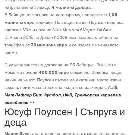
натрупа впечатляващо
4 милиона долара
.
В Лайпциг, въз основа на договора му, нападателят
1,06
милиона евро
годишно. По същия начин Поулсен подписа
сделка с
Nike
и носеше
Nike Mercurial Vapor XIII Elite
.
Към юни
2019,
на
Дания
native има пазарна стойност на
трансфер от
35 милиона евро
и се издига с изминалото
време.
С удължаването на договора на
РБ Лайпциг
, Poulsen в
момента печели
400 000 евро
седмично. Водейки пищен
начин на живот, Поулсен пътува до екзотични места извън
сезона, притежава страхотна къща и се разхожда с Audi.
Мат Лафлер Био: Футбол, НФЛ, Треньорска кариера и
семейство >>
Юсуф Поулсен | Съпруга и
деца
Мария Дуус,
дългогодишна приятелка, открадна сърцето на