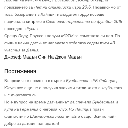
Лоялни на немския клуб,
РБ Лайпциг
, Юсуф отхвърли
повикването за
Летни олимпийски игри 2016.
Независимо от
това, базираният в Лайпциг нападател гордо носеше
национала си
трико
в
Световно първенство по футбол 2018
проведен в
Русия.
Срещу
Перу,
Поулсен получи
MOTM
за самотната си цел. По
същия начин датският нападател отбеляза седем пъти
43
участия
за
Дания.
Джозеф Мадън Син На Джон Мадън
Постижения
Въпреки че е повишен в първия
Бундеслига
с
РБ Лайпциг
,
Юсуф все още не е получил значими титли както с клуба, така
и с държавата си.
Но е въпрос на време датчанинът да спечели
Бундеслига
и
Купа на Германия
с неговия клуб.
РБ Лайпциг
прави
фантастично
Шампионска лига
тичайте също. Всичко най-
добро за датския нападател!