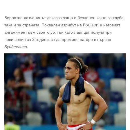
Вероятно датчанинът доказва защо е безценен както за клуба,
така и за страната. Похвален атрибут на Poulsen е неговият
ангажимент към своя клуб, тъй като Лайпциг получи три
повишения за 3 години, за да премине нагоре в първия
Бундеслига.