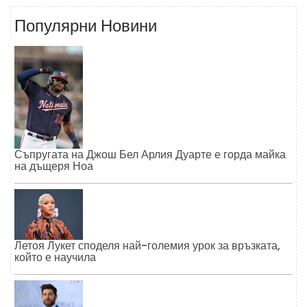
Популярни Новини
Съпругата на Джош Бел Арлия Дуарте е горда майка
на дъщеря Ноа
Летоя Лукет споделя най-големия урок за връзката,
който е научила