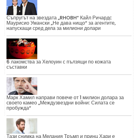
Съпругът на звездата „RHOBH“ Кайл Ричардс
Маурисио Умански „Не дава нищо“ за агентите,
напускащи сред дела за милиони долари
6 лакомства за Хелоуин с пълзящи по кожата
съставки
Марк Хамил направи повече от 1 милион долара за
своето камео „Междузвездни войни: Силата се
пробужда“
Тази снимка на Мелания Тръмп и принц Хари е