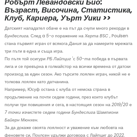
Робърт Левандовски Био:
Възраст, Височина, Статистика,
Клуб, Кариера, Уърт Уики >>
Датският нападател обаче е на път да счупи много рекорди в
Бундеслига.
След a
5-о
поражение на
Херта BSC
, Poulsen
стана първият играч от всякога
Дания
за да намерите мрежата
три пъти в една и съща игра.
По пътя той осигури
РБ Лайпциг
'с
50-та
победа в първата
лига и се превърна в голмайстор на всички времена от датски
произход за един сезон. Ако търсите лоялен играч, никой не е
толкова лоялен като датчанина.
Например, Юсуф остана с клуба от немска страна в
продължение на почти седем години, през които клубът
получи три повишения и сега, в настоящия сезон на
2019/20
е
7 точки
изчистете седем години
Бундеслига
Шампиони
Байерн Мюнхен.
За да докаже своята лоялност и уважение към любовта на
феновете си, Поулсен удължи договора с Лайпциг до
2022.