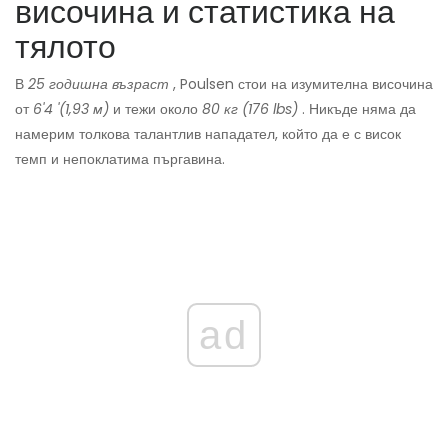
височина и статистика на
тялото
В
25 годишна възраст
, Poulsen стои на изумителна височина
от
6'4 '(1,93 м)
и тежи около
80 кг (176 lbs)
. Никъде няма да
намерим толкова талантлив нападател, който да е с висок
темп и непоклатима пъргавина.
ad