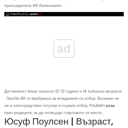
присъединиха
ФК Копенхаген
.
ad
Датчанинът беше наоколо
12-13
години и
14 годишна възраст
. Лингби
BK
го вербуваха за младежкия си отбор. Въпреки че
не е непосредствен титуляр в първия отбор, Poulsen
роза
през редиците, за да потвърди стартовото си място.
Юсуф Поулсен | Възраст,