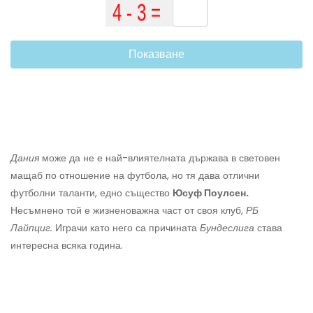
Показване
Дания
може да не е най-влиятелната държава в световен
мащаб по отношение на футбола, но тя дава отлични
футболни таланти, едно същество
Юсуф Поулсен.
Несъмнено той е жизненоважна част от своя клуб,
РБ
Лайпциг.
Играчи като него са причината
Бундеслига
става
интересна всяка година.