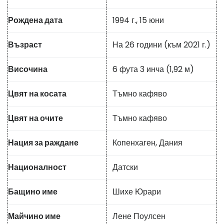
Рождена дата
1994 г., 15 юни
Възраст
На 26 години (към 2021 г.)
Височина
6 фута 3 инча (1,92 м)
Цвят на косата
Тъмно кафяво
Цвят на очите
Тъмно кафяво
Нация за раждане
Копенхаген, Дания
Националност
Датски
Бащино име
Шихе Юрари
Майчино име
Лене Поулсен