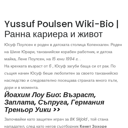
Yussuf Poulsen Wiki-Bio |
Ранна кариера и живот
Юсуф Поулсен е роден в датската столица Копенхаген. Роден
на Шихе Юрари, танзанийски корабен работник, и датска
майка, Лене Поулсен, на
15 юни 1994 г.
.
На крехката възраст от
6
, Юсуф загуби баща си от рак. По
същия начин Юсуф беше любопитен за своето танзанийско
наследство и следователно посещава страната много пъти,
дори и в момента.
Йоахим Лоу Био: Възраст,
Заплата, Съпруга, Германия
Треньор Уики >>
Започвайки като защитен играч за
BK Skjold
, той стана
нападател, след като негов съотборник
Кенет Зохоре