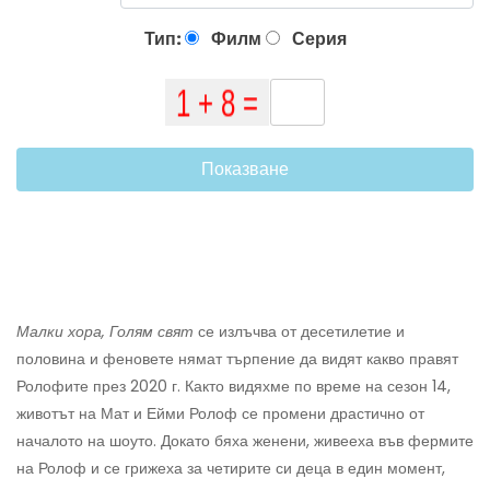
Тип:
Филм
Серия
Показване
Малки хора, Голям свят
се излъчва от десетилетие и
половина и феновете нямат търпение да видят какво правят
Ролофите през 2020 г. Както видяхме по време на сезон 14,
животът на Мат и Ейми Ролоф се промени драстично от
началото на шоуто. Докато бяха женени, живееха във фермите
на Ролоф и се грижеха за четирите си деца в един момент,