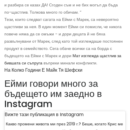
и разбира се казах ДА! Сгоден съм и не бих могъл да бъда
по-щастлив. Толкова много го обичам. “
Тези, които следват сагата на Ейми с Марек, са невероятно
щастливи за нея. В един момент Ейми си помисли, че никога
повече няма да се омъжи - и дори децата й не бяха
развълнувани от Марек, след като той изглеждаше постоянен
продукт в семейството. Сега обаче всички са на борда с
бъдещето на Ейми с Марек и дори
Мат изглежда щастлив за
бившата си съпруга
въпреки минали конфликти.
На Колко Години Е Майк Тя Шефски
Ейми говори много за
бъдещето им заедно в
Instagram
Вижте тази публикация в Instagram
Какво промени живота ми през 2019 г.? Беше, когато Крис ме