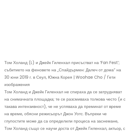
Том Холанд (L) и Джейк Гиленхал присъстват на ‘Fan Fest’;
събитието на феновете на „Спайдърмен: Далеч от дома“ на
30 юни 2019 г. в Сеул, Южна Корея | Woohae Cho / Гети
изображения
Том Холанд и Джейк Гиленхал не спираха да се затрудняват
на снимачната площадка; те се разсмиваха толкова често (и с
такава интензивност), че не успяваха да преминат от време
на време, обясни режисьорът Джон Уотс. Въпреки че
глупостите може да са определили процеса на заснемане,
Том Холанд също се научи доста от Джейк Гиленхал, актьор, с