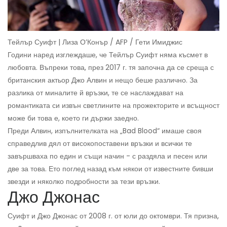
Тейлър Суифт | Лиза О’Конър / AFP / Гети Имиджис
Години наред изглеждаше, че Тейлър Суифт няма късмет в
любовта. Въпреки това, през 2017 г. тя започна да се среща с
британския актьор Джо Алвин и нещо беше различно. За
разлика от миналите й връзки, те се наслаждават на
романтиката си извън светлините на прожекторите и всъщност
може би това е, което ги държи заедно.
Преди Алвин, изпълнителката на „Bad Blood“ имаше своя
справедлив дял от високопоставени връзки и всички те
завършваха по един и същи начин - с раздяла и песен или
две за това. Ето поглед назад към някои от известните бивши
звезди и няколко подробности за тези връзки.
Джо Джонас
Суифт и Джо Джонас от 2008 г. от юли до октомври. Тя призна,