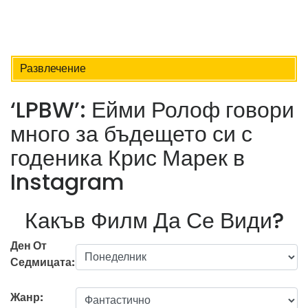
Развлечение
‘LPBW’: Ейми Ролоф говори
много за бъдещето си с
годеника Крис Марек в
Instagram
Какъв Филм Да Се Види?
Ден От
Седмицата:
Жанр: