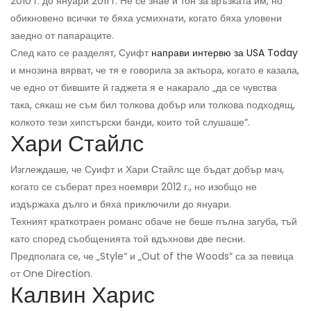
2010 г. до януари 2011 г. Не се знае и тон за връзката им, но
обикновено всички те бяха усмихнати, когато бяха уловени
заедно от папараците.
След като се разделят, Суифт
направи интервю за USA Today
и мнозина вярват, че тя е говорила за актьора, когато е казала,
че едно от бившите й гаджета я е накарало „да се чувства
така, сякаш не съм бил толкова добър или толкова подходящ,
колкото тези хипстърски банди, които той слушаше“.
Хари Стайлс
Изглеждаше, че Суифт и Хари Стайлс ще бъдат добър мач,
когато се съберат през ноември 2012 г., но изобщо не
издържаха дълго и бяха приключили до януари.
Техният краткотраен романс обаче не беше пълна загуба, тъй
като според съобщенията той вдъхнови две песни.
Предполага се, че „Style“ и „Out of the Woods“ са за певица
от One Direction.
Калвин Харис