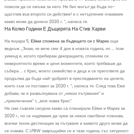
помоли да се омъжа за него. Не бих могъл да бъда по-
щастлив във второто си действие! и с нетърпение очакваме
какво може да донесе 2020 г. “, написа тя.
На Колко Години Е Дъщерята На Стив Харви
На януари 5,
Ейми спомена за бъдещето си с Марек
още
веднъж. „Знам, че вече сме 4 дни в новата година, но ... този
уикенд е, когато прибирам декорациите, спомням си
невероятното време и ценя моментите, които трябваше да
събера ... с Крис, моето семейство и деца и се пригответе да
продължа да бъда най-добрият в преследването на целите,
които съм си поставил за 2020 г. “, написа тя. След това Еми
добави, че е развълнувана от „някои пътувания“ и
„приключения“ с „моя човек Крис“.
Не сме съвсем сигурни какво са планирали Ейми и Марек за
2020 г., но се надяваме да чуем за някои сватбени планове,
всички техни дестинации за пътуване и каквото друго може да
се очаква. С
LPBW
завръщайки се и тази година, със сигурност