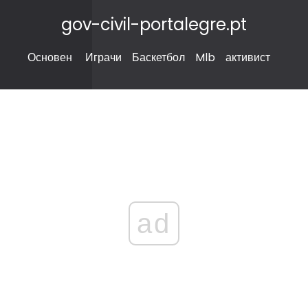
gov-civil-portalegre.pt
Основен
Играчи
Баскетбол
Mlb
активист
ad