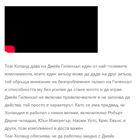
Том Холанд дава на Джейк Гиленхал един от най-големите
комплименти, които един актьор може да даде на друг актьор;
той обръща внимание на безпроблемния талант на Гиленхал
и способността му без усилие да стане когото и да играе.
Джейк Гиленхал не включва превключвателя и не започва да
действа; той просто
е
характерът. Като се има предвид, че
Холандия е работил с някои велики, включително Робърт
Дауни-младши, Юън Макгрегър, Наоми Уотс, Крис Евънс и
други, този комплимент е доста важен.
Том Холанд обяснява, че да работиш заедно с Джейк