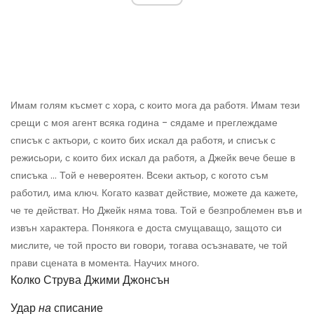
Имам голям късмет с хора, с които мога да работя. Имам тези
срещи с моя агент всяка година - сядаме и преглеждаме
списък с актьори, с които бих искал да работя, и списък с
режисьори, с които бих искал да работя, а Джейк вече беше в
списъка ... Той е невероятен. Всеки актьор, с когото съм
работил, има ключ. Когато казват действие, можете да кажете,
че те действат. Но Джейк няма това. Той е безпроблемен във и
извън характера. Понякога е доста смущаващо, защото си
мислите, че той просто ви говори, тогава осъзнавате, че той
прави сцената в момента. Научих много.
Колко Струва Джими Джонсън
Удар
на
списание