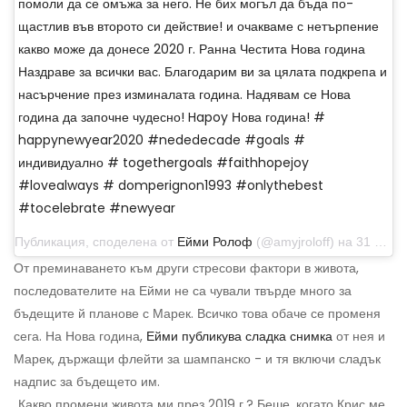
помоли да се омъжа за него. Не бих могъл да бъда по-
щастлив във второто си действие! и очакваме с нетърпение
какво може да донесе 2020 г. Ранна Честита Нова година
Наздраве за всички вас. Благодарим ви за цялата подкрепа и
насърчение през изминалата година. Надявам се Нова
година да започне чудесно! Hapoy Нова година! #
happynewyear2020 #nededecade #goals #
индивидуално # togethergoals #faithhopejoy
#lovealways # domperignon1993 #onlythebest
#tocelebrate #newyear
Публикация, споделена от
Ейми Ролоф
(@amyjroloff) на 31 декември 2019 г. в 18:56 ч. PST
От преминаването към други стресови фактори в живота,
последователите на Ейми не са чували твърде много за
бъдещите й планове с Марек. Всичко това обаче се променя
сега. На Нова година,
Ейми публикува сладка снимка
от нея и
Марек, държащи флейти за шампанско - и тя включи сладък
надпис за бъдещето им.
„Какво промени живота ми през 2019 г.? Беше, когато Крис ме