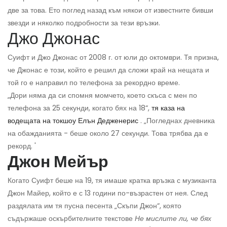
две за това. Ето поглед назад към някои от известните бивши
звезди и няколко подробности за тези връзки.
Джо Джонас
Суифт и Джо Джонас от 2008 г. от юли до октомври. Тя призна,
че Джонас е този, който е решил да сложи край на нещата и
той го е направил по телефона за рекордно време.
„Дори няма да си спомня момчето, което скъса с мен по
телефона за 25 секунди, когато бях на 18“,
тя каза на
водещата на токшоу Елън Дедженерис
. „Погледнах дневника
на обажданията - беше около 27 секунди. Това трябва да е
рекорд. '
Джон Мейър
Когато Суифт беше на 19, тя имаше кратка връзка с музиканта
Джон Майер, който е с 13 години по-възрастен от нея. След
раздялата им тя пусна песента „Скъпи Джон“, която
съдържаше оскърбителните текстове
Не мислите ли, че бях