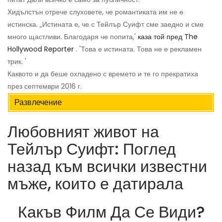
Хидълстън отрече слуховете, че романтиката им не е
истинска. „Истината е, че с Тейлър Суифт сме заедно и сме
много щастливи. Благодаря че попита,'
каза той пред The ​​
Hollywood Reporter
. 'Това е истината. Това не е рекламен
трик. '
Каквото и да беше охладено с времето и те го прекратиха
през септември 2016 г.
Развлечение
Любовният живот на
Тейлър Суифт: Поглед
назад към всички известни
мъже, които е датирала
Какъв Филм Да Се Види?