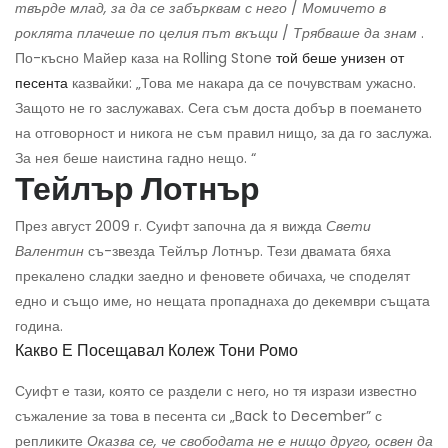
твърде млад, за да се забърквам с него
/
Момичето в
роклята плачеше по целия път вкъщи
/
Трябваше да знам
.
По-късно Майер каза на Rolling Stone
той беше унизен от
песента
казвайки: „Това ме накара да се почувствам ужасно.
Защото не го заслужавах. Сега съм доста добър в поемането
на отговорност и никога не съм правил нищо, за да го заслужа.
За нея беше наистина гадно нещо. “
Тейлър Лотнър
През август 2009 г. Суифт започна да я вижда
Свети
Валентин
съ-звезда Тейлър Лотнър. Тези двамата бяха
прекалено сладки заедно и феновете обичаха, че споделят
едно и също име, но нещата пропаднаха до декември същата
година.
Какво Е Посещавал Колеж Тони Ромо
Суифт е тази, която се раздели с него, но тя изрази известно
съжаление за това в песента си „Back to December” с
репликите
Оказва се, че свободата не е нищо друго, освен да