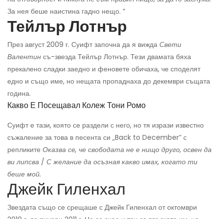
За нея беше наистина гадно нещо. “
Тейлър Лотнър
През август 2009 г. Суифт започна да я вижда
Свети
Валентин
съ-звезда Тейлър Лотнър. Тези двамата бяха
прекалено сладки заедно и феновете обичаха, че споделят
едно и също име, но нещата пропаднаха до декември същата
година.
Какво Е Посещавал Колеж Тони Ромо
Суифт е тази, която се раздели с него, но тя изрази известно
съжаление за това в песента си „Back to December” с
репликите
Оказва се, че свободата не е нищо друго, освен да
ви липсва
/
С желание да осъзная какво имах, когато ти
беше мой.
Джейк Гиленхал
Звездата също се срещаше с Джейк Гиленхал от октомври