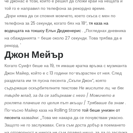
че Джонас е този, който е решил да сложи край на нещата и
той го е направил по телефона за рекордно време.
„Дори няма да си спомня момчето, което скъса с мен по
телефона за 25 секунди, когато бях на 18“,
тя каза на
водещата на токшоу Елън Дедженерис
. „Погледнах дневника
на обажданията - беше около 27 секунди. Това трябва да е
рекорд. '
Джон Мейър
Когато Суифт беше на 19, тя имаше кратка връзка с музиканта
Джон Майер, който е с 13 години по-възрастен от нея. След
раздялата им тя пусна песента „Скъпи Джон“, която
съдържаше оскърбителните текстове
Не мислите ли, че бях
твърде млад, за да се забърквам с него
/
Момичето в
роклята плачеше по целия път вкъщи
/
Трябваше да знам
.
По-късно Майер каза на Rolling Stone
той беше унизен от
песента
казвайки: „Това ме накара да се почувствам ужасно.
Защото не го заслужавах. Сега съм доста добър в поемането
на отговорност и никога не съм правил нищо, за да го заслужа.