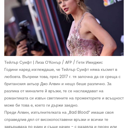
Тейлър Суифт | Лиза О’Конър / AFP / Гети Имиджис
Години наред изглеждаше, че Тейлър Суифт няма късмет в
любовта. Въпреки това, през 2017 г. тя започна да се среща с
британския актьор Джо Алвин и нещо беше различно. За
разлика от миналите й връзки, те се наслаждават на
романтиката си извън светлините на прожекторите и всъщност
може би това е, което ги държи заедно.
Преди Алвин, изпълнителката на „Bad Blood“ имаше своя
справедлив дял от високопоставени връзки и всички те
завършваха по един и същи начин - с раздяла и песен или