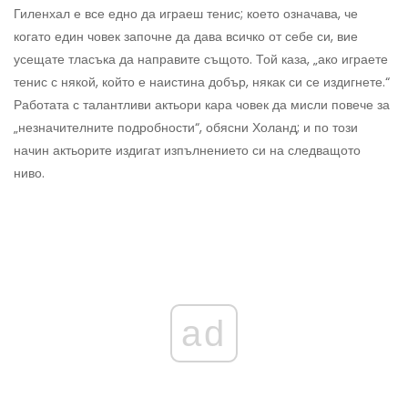
Гиленхал е все едно да играеш тенис; което означава, че
когато един човек започне да дава всичко от себе си, вие
усещате тласъка да направите същото. Той каза, „ако играете
тенис с някой, който е наистина добър, някак си се издигнете.“
Работата с талантливи актьори кара човек да мисли повече за
„незначителните подробности“, обясни Холанд; и по този
начин актьорите издигат изпълнението си на следващото
ниво.
ad