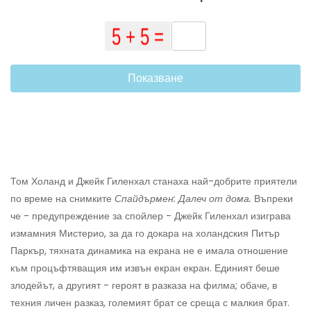
Показване
Том Холанд и Джейк Гиленхал станаха най-добрите приятели
по време на снимките
Спайдърмен: Далеч от дома.
Въпреки
че - предупреждение за спойлер - Джейк Гиленхал изиграва
измамния Мистерио, за да го докара на холандския Питър
Паркър, тяхната динамика на екрана не е имала отношение
към процъфтяващия им извън екран екран. Единият беше
злодейът, а другият - героят в разказа на филма; обаче, в
техния личен разказ, големият брат се среща с малкия брат.