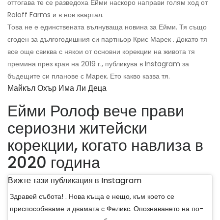
оттогава те се разведоха Ейми наскоро направи голям ход от
Roloff Farms и в нов квартал.
Това не е единствената вълнуваща новина за Ейми. Тя също
сгоден за дългогодишния си партньор Крис Марек . Докато тя
все още свиква с някои от основни корекции на живота тя
премина през края на 2019 г., публикува в Instagram за
бъдещите си планове с Марек. Ето какво казва тя.
Майкъл Охър Има Ли Деца
Ейми Ролоф вече прави
сериозни житейски
корекции, когато навлиза в
2020 година
Вижте тази публикация в Instagram
Здравей събота! . Нова къща е нещо, към което се
приспособяваме и двамата с Феликс. Опознаването на по-