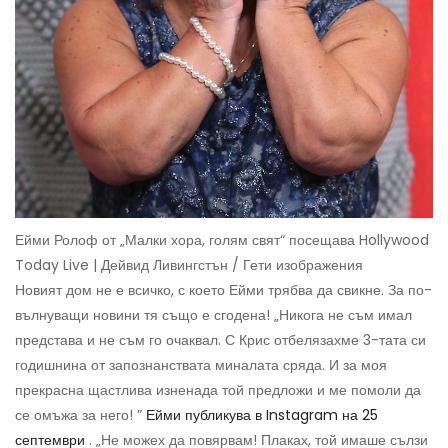
Ейми Ролоф от „Малки хора, голям свят“ посещава Hollywood
Today Live | Дейвид Ливингстън / Гети изображения
Новият дом не е всичко, с което Ейми трябва да свикне. За по-
вълнуващи новини тя също е сгодена! „Никога не съм имал
представа и не съм го очаквал. С Крис отбелязахме 3-тата си
годишнина от запознанствата миналата сряда. И за моя
прекрасна щастлива изненада той предложи и ме помоли да
се омъжа за него! ”
Ейми публикува в Instagram на 25
септември
. „Не можех да повярвам! Плаках, той имаше сълзи