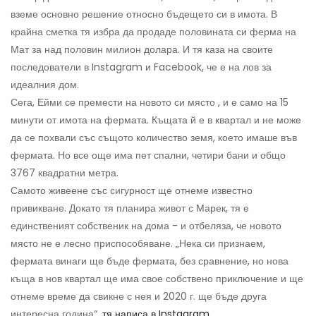
вземе основно решение относно бъдещето си в имота. В
крайна сметка тя избра да продаде половината си ферма на
Мат за над половин милион долара. И тя каза на своите
последователи в Instagram и Facebook, че е на лов за
идеалния дом.
Сега, Ейми се премести на новото си място , и е само на 15
минути от имота на фермата. Къщата й е в квартал и не може
да се похвали със същото количество земя, което имаше във
фермата. Но все още има пет спални, четири бани и общо
3767 квадратни метра.
Самото живеене със сигурност ще отнеме известно
привикване. Докато тя планира живот с Марек, тя е
единственият собственик на дома - и отбеляза, че новото
място не е лесно приспособяване. „Нека си признаем,
фермата винаги ще бъде фермата, без сравнение, но нова
къща в нов квартал ще има свое собствено приключение и ще
отнеме време да свикне с нея и 2020 г. ще бъде друга
интересна година“,
тя написа в Instagram
.