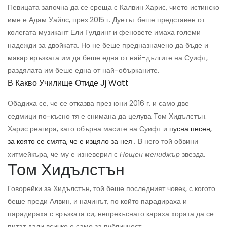
Певицата започна да се среща с Калвин Харис, чието истинско
име е Адам Уайлс, през 2015 г. Дуетът беше представен от
колегата музикант Ели Гулдинг и феновете имаха големи
надежди за двойката. Но не беше предназначено да бъде и
макар връзката им да беше една от най-дългите на Суифт,
раздялата им беше една от най-обърканите.
В Какво Училище Отиде Jj Watt
Обадиха се, че се отказва през юни 2016 г. и само две
седмици по-късно тя е снимана да целува Том Хидълстън.
Харис реагира, като обърна масите на Суифт и
пусна песен,
за която се смята, че е изцяло за нея
.
В него той обвини
хитмейкъра, че му е изневерил с
Нощен мениджър
звезда.
Том Хидълстън
Говорейки за Хидълстън, той беше последният човек, с когото
беше преди Алвин, и начинът, по който парадираха и
парадираха с връзката си, непрекъснато караха хората да се
питат дали всичко е само за публичност.