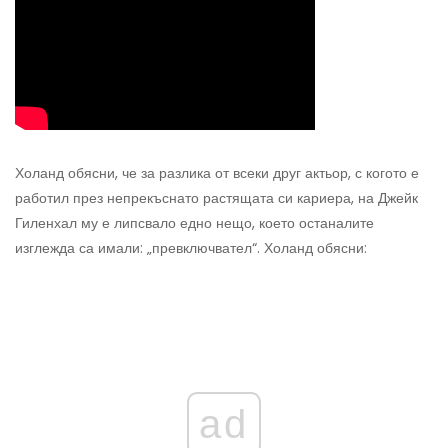
Холанд обясни, че за разлика от всеки друг актьор, с когото е
работил през непрекъснато растящата си кариера, на Джейк
Гиленхал му е липсвало едно нещо, което останалите
изглежда са имали: „превключвател“. Холанд обясни:
ad