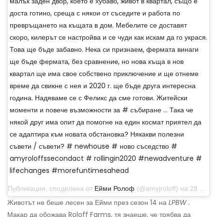
малък заден двор, което е хубаво, живот в квартал, също е
доста готино, среща с някои от съседите и работа по
превръщането на къщата в дом. Мебелите се доставят
скоро, килерът се настройва и се чуди как искам да го украся.
Това ще бъде забавно. Нека си признаем, фермата винаги
ще бъде фермата, без сравнение, но нова къща в нов
квартал ще има свое собствено приключение и ще отнеме
време да свикне с нея и 2020 г. ще бъде друга интересна
година. Надяваме се с Феликс да сме готови. Житейски
моменти и повече възможности за # събиране ... Така че
някой друг има опит да помогне на един космат приятел да
се адаптира към новата обстановка? Някакви полезни
съвети / съвети? # newhouse # ново съседство #
amyroloffssecondact # rollingin2020 #newadventure #
lifechanges #morefuntimesahead
Публикация, споделена от
Ейми Ролоф
(@amyjroloff) на 28 декември 2019 г. в 9:48 ч. PST
Животът не беше лесен за Ейми през сезон 14 на
LPBW
.
Макар да обожава Roloff Farms, тя знаеше, че трябва да