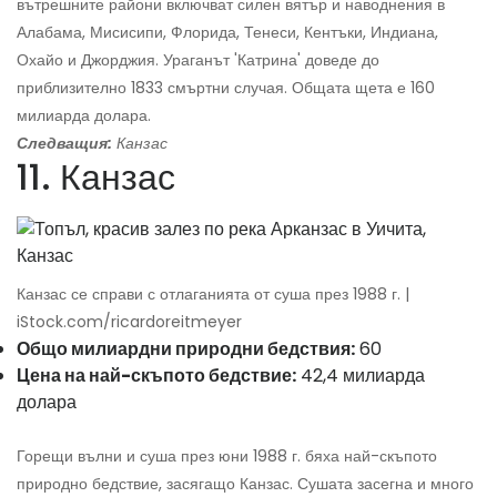
вътрешните райони включват силен вятър и наводнения в
Алабама, Мисисипи, Флорида, Тенеси, Кентъки, Индиана,
Охайо и Джорджия. Ураганът 'Катрина' доведе до
приблизително 1833 смъртни случая. Общата щета е 160
милиарда долара.
Следващия:
Канзас
11. Канзас
Канзас се справи с отлаганията от суша през 1988 г. |
iStock.com/ricardoreitmeyer
Общо милиардни природни бедствия:
60
Цена на най-скъпото бедствие:
42,4 милиарда
долара
Горещи вълни и суша през юни 1988 г. бяха най-скъпото
природно бедствие, засягащо Канзас. Сушата засегна и много