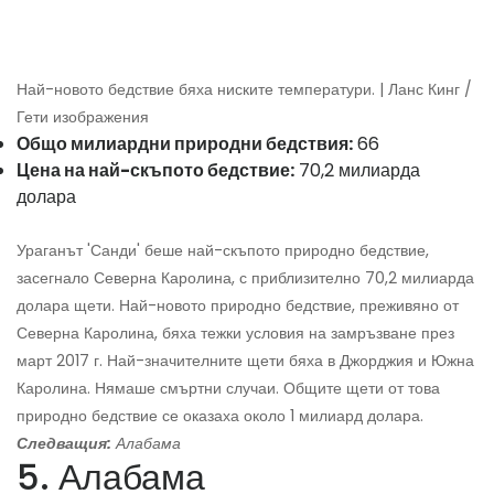
Най-новото бедствие бяха ниските температури. | Ланс Кинг /
Гети изображения
Общо милиардни природни бедствия:
66
Цена на най-скъпото бедствие:
70,2 милиарда
долара
Ураганът 'Санди' беше най-скъпото природно бедствие,
засегнало Северна Каролина, с приблизително 70,2 милиарда
долара щети. Най-новото природно бедствие, преживяно от
Северна Каролина, бяха тежки условия на замръзване през
март 2017 г. Най-значителните щети бяха в Джорджия и Южна
Каролина. Нямаше смъртни случаи. Общите щети от това
природно бедствие се оказаха около 1 милиард долара.
Следващия:
Алабама
5. Алабама