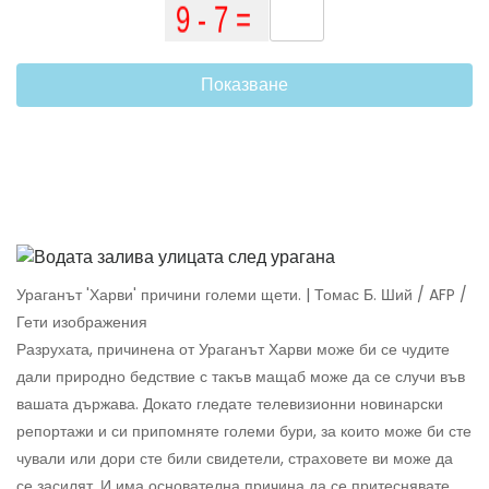
Показване
Ураганът 'Харви' причини големи щети. | Томас Б. Ший / AFP /
Гети изображения
Разрухата, причинена от Ураганът Харви може би се чудите
дали природно бедствие с такъв мащаб може да се случи във
вашата държава. Докато гледате телевизионни новинарски
репортажи и си припомняте големи бури, за които може би сте
чували или дори сте били свидетели, страховете ви може да
се засилят. И има основателна причина да се притеснявате.