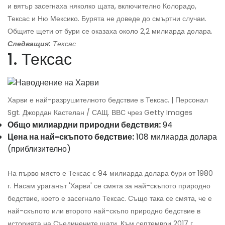
и вятър засегнаха няколко щата, включително Колорадо,
Тексас и Ню Мексико. Бурята не доведе до смъртни случаи.
Общите щети от бури се оказаха около 2,2 милиарда долара.
Следващия:
Тексас
1. Тексас
Харви е най-разрушителното бедствие в Тексас. | Персонал
Sgt. Джордан Кастелан / САЩ. ВВС чрез Getty Images
Общо милиардни природни бедствия:
94
Цена на най-скъпото бедствие:
108 милиарда долара
(приблизително)
На първо място е Тексас с 94 милиарда долара бури от 1980
г. Насам ураганът 'Харви' се смята за най-скъпото природно
бедствие, което е засегнало Тексас. Също така се смята, че е
най-скъпото или второто най-скъпо природно бедствие в
историята на Съединените щати. Към септември 2017 г.