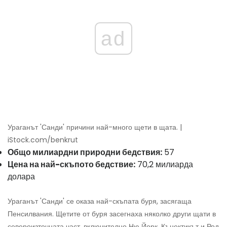
ad
Ураганът 'Санди' причини най-много щети в щата. |
iStock.com/benkrut
Общо милиардни природни бедствия:
57
Цена на най-скъпото бедствие:
70,2 милиарда
долара
Ураганът 'Санди' се оказа най-скъпата буря, засягаща
Пенсилвания. Щетите от буря засегнаха няколко други щати в
североизточната част, включително Ню Йорк, Кънектикът и Род