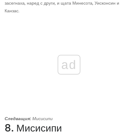
засегнаха, наред с други, и щата Минесота, Уисконсин и
Канзас.
ad
Следващия:
Мисисипи
8. Мисисипи