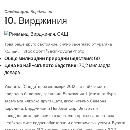
Следващия:
Вирджиния
10. Вирджиния
Това беше друго състояние, силно засегнато от урагана
'Санди'. | iStock.com/SeanPavonePhoto
Общо милиардни природни бедствия:
60
Цена на най-скъпото бедствие:
70,2 милиарда
долара
Ураганът 'Санди' през октомври 2012 г. е най-скъпото
природно бедствие, засягащо Вирджиния. Щетите от буря
засегнаха няколко други щати, включително Северна
Каролина, Вирджиния и Ню Хемпшир. Вятърът и
наводненията причиниха значително прекъсване на така
необходимите водоснабдителни и електрически услуги. Бурята
доведе до около 159 смъртни случая. Общата щета е 70,2