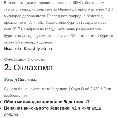
Вълната от суша и горещина през юни 1988 г. беше най-
скъпото природно бедствие за Илинойс, с приблизително 42,4
милиарда долара щети. Последното природно бедствие,
преживяно от Илинойс, беше силна буря от градушка през
юни 2017 г. Въпреки че градушката беше разрушителна,
бурята не доведе до смъртни случаи. Общите щети от бури са
около 2,5 милиарда долара.
Има Luke Kuechly Жена
Следващия:
Оклахома
2. Оклахома
Сушата беше най-тежкото бедствие. | Саул Льоб / AFP / Гети
изображения
Общо милиардни природни бедствия:
70
Цена на най-скъпото бедствие:
42,4 милиарда
долара