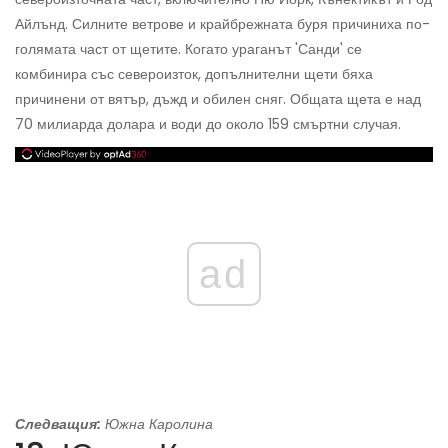
Айлънд. Силните ветрове и крайбрежната буря причиниха по-
голямата част от щетите. Когато ураганът 'Санди' се
комбинира със североизток, допълнителни щети бяха
причинени от вятър, дъжд и обилен сняг. Общата щета е над
70 милиарда долара и води до около 159 смъртни случая.
ad
Следващия:
Южна Каролина