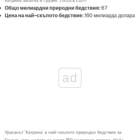
Катрина засегна и Грузия. | iStock.com
Общо милиардни природни бедствия:
67
Цена на най-скъпото бедствие:
160 милиарда долара
ad
Ураганът 'Катрина' е най-скъпото природно бедствие за