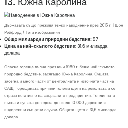
13. Южна Каролина
Държавата също преживя тежко наводнение през 2015 г. | Шон
Рейфорд / Гети изображения
Общо милиардни природни бедствия:
57
Цена на най-скъпото бедствие:
31,6 милиарда
долара
Опасна гореща вълна през юни 1980 г. беше най-скъпото
природно бедствие, засягащо Южна Каролина. Сушата
засегна и много части от централната и източната част на
САЩ. Горещината причини големи щети на реколтата и се
отрази негативно на свързаните предприятия. Топлинната
вълна и сушата доведоха до около 10 000 директни и
индиректни смъртни случаи. Общата щета е 31,6 милиарда
долара.