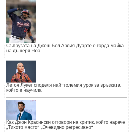
Съпругата на Джош Бел Арлия Дуарте е горда майка
на дъщеря Ноа
Летоя Лукет споделя най-големия урок за връзката,
който е научила
Как Джон Красински отговори на критик, който нарече
„Тихото място“ „Очевидно регресивно“