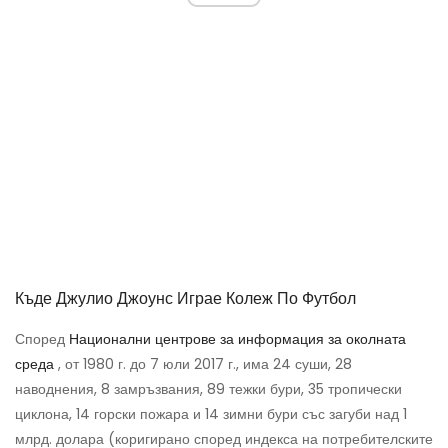
Къде Джулио Джоунс Играе Колеж По Футбол
Според
Национални центрове за информация за околната
среда
, от 1980 г. до 7 юли 2017 г., има 24 суши, 28
наводнения, 8 замръзвания, 89 тежки бури, 35 тропически
циклона, 14 горски пожара и 14 зимни бури със загуби над 1
млрд. долара (коригирано според индекса на потребителските