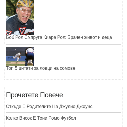
Боб Рол Съпруга Киара Рол: Брачен живот и деца
Топ 5 цитати за ловци на сомове
Прочетете Повече
Откъде Е Родителите На Джулио Джоунс
Колко Висок Е Тони Ромо Футбол