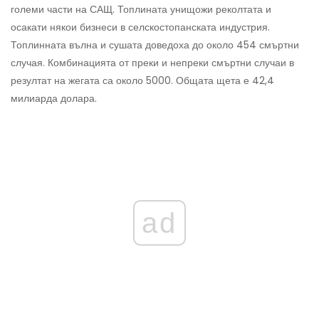
големи части на САЩ. Топлината унищожи реколтата и
осакати някои бизнеси в селскостопанската индустрия.
Топлинната вълна и сушата доведоха до около 454 смъртни
случая. Комбинацията от преки и непреки смъртни случаи в
резултат на жегата са около 5000. Общата щета е 42,4
милиарда долара.
ad