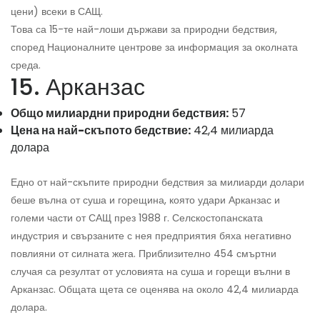
цени) всеки в САЩ.
Това са 15-те най-лоши държави за природни бедствия,
според Националните центрове за информация за околната
среда.
15. Арканзас
Общо милиардни природни бедствия:
57
Цена на най-скъпото бедствие:
42,4 милиарда
долара
Едно от най-скъпите природни бедствия за милиарди долари
беше вълна от суша и горещина, която удари Арканзас и
големи части от САЩ през 1988 г. Селскостопанската
индустрия и свързаните с нея предприятия бяха негативно
повлияни от силната жега. Приблизително 454 смъртни
случая са резултат от условията на суша и горещи вълни в
Арканзас. Общата щета се оценява на около 42,4 милиарда
долара.