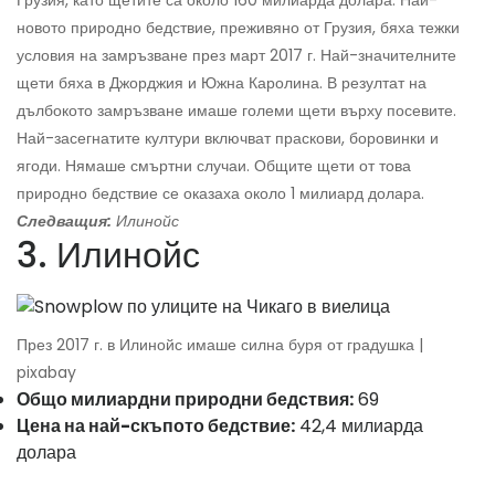
Грузия, като щетите са около 160 милиарда долара. Най-
новото природно бедствие, преживяно от Грузия, бяха тежки
условия на замръзване през март 2017 г. Най-значителните
щети бяха в Джорджия и Южна Каролина. В резултат на
дълбокото замръзване имаше големи щети върху посевите.
Най-засегнатите култури включват праскови, боровинки и
ягоди. Нямаше смъртни случаи. Общите щети от това
природно бедствие се оказаха около 1 милиард долара.
Следващия:
Илинойс
3. Илинойс
През 2017 г. в Илинойс имаше силна буря от градушка |
pixabay
Общо милиардни природни бедствия:
69
Цена на най-скъпото бедствие:
42,4 милиарда
долара