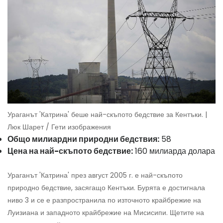
Ураганът 'Катрина' беше най-скъпото бедствие за Кентъки. |
Люк Шарет / Гети изображения
Общо милиардни природни бедствия:
58
Цена на най-скъпото бедствие:
160 милиарда долара
Ураганът 'Катрина' през август 2005 г. е най-скъпото
природно бедствие, засягащо Кентъки. Бурята е достигнала
ниво 3 и се е разпространила по източното крайбрежие на
Луизиана и западното крайбрежие на Мисисипи. Щетите на