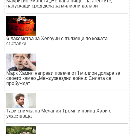
Маурисио Умански „Не дава нищо“ за агентите,
напускащи сред дела за милиони долари
6 лакомства за Хелоуин с пълзящи по кожата
съставки
Марк Хамил направи повече от 1 милион долара за
своето камео „Междузвездни войни: Силата се
пробужда“
Тази снимка на Мелания Тръмп и принц Хари е
ужасяваща