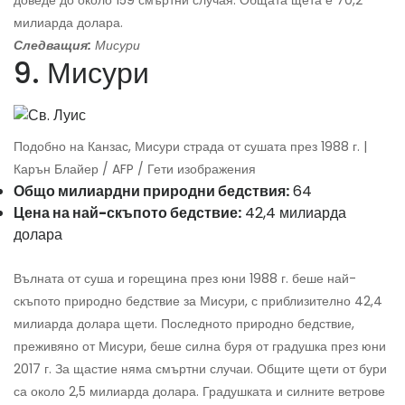
милиарда долара.
Следващия:
Мисури
9. Мисури
Подобно на Канзас, Мисури страда от сушата през 1988 г. |
Карън Блайер / AFP / Гети изображения
Общо милиардни природни бедствия:
64
Цена на най-скъпото бедствие:
42,4 милиарда
долара
Вълната от суша и горещина през юни 1988 г. беше най-
скъпото природно бедствие за Мисури, с приблизително 42,4
милиарда долара щети. Последното природно бедствие,
преживяно от Мисури, беше силна буря от градушка през юни
2017 г. За щастие няма смъртни случаи. Общите щети от бури
са около 2,5 милиарда долара. Градушката и силните ветрове