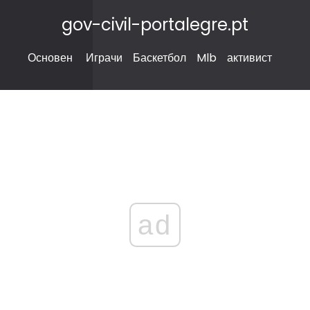
gov-civil-portalegre.pt
Основен
Играчи
Баскетбол
Mlb
активист
ad