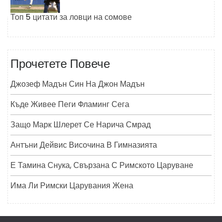
Топ 5 цитати за ловци на сомове
Прочетете Повече
Джозеф Мадън Син На Джон Мадън
Къде Живее Пеги Фламинг Сега
Защо Марк Шлерет Се Нарича Смрад
Антъни Дейвис Височина В Гимназията
Е Тамина Снука, Свързана С Римското Царуване
Има Ли Римски Царувания Жена