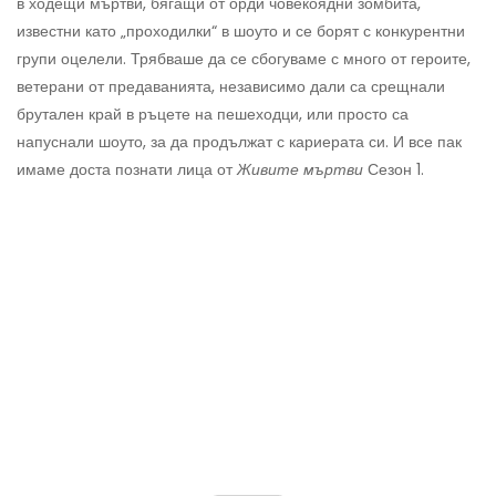
в ходещи мъртви, бягащи от орди човекоядни зомбита,
известни като „проходилки“ в шоуто и се борят с конкурентни
групи оцелели. Трябваше да се сбогуваме с много от героите,
ветерани от предаванията, независимо дали са срещнали
брутален край в ръцете на пешеходци, или просто са
напуснали шоуто, за да продължат с кариерата си. И все пак
имаме доста познати лица от
Живите мъртви
Сезон 1.