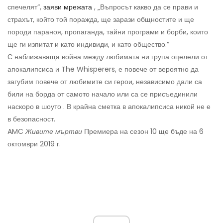
спечелят“,
заяви мрежата
, „Въпросът какво да се прави и
страхът, който той поражда, ще зарази общностите и ще
породи параноя, пропаганда, тайни програми и борби, които
ще ги изпитат и като индивиди, и като общество.“
С наближаваща война между любимата ни група оцелели от
апокалипсиса и The Whisperers, е повече от вероятно да
загубим повече от любимите си герои, независимо дали са
били на борда от самото начало или са се присъединили
наскоро в шоуто . В крайна сметка в апокалипсиса никой не е
в безопасност.
AMC
Живите мъртви
Премиера на сезон 10 ще бъде на 6
октомври 2019 г.