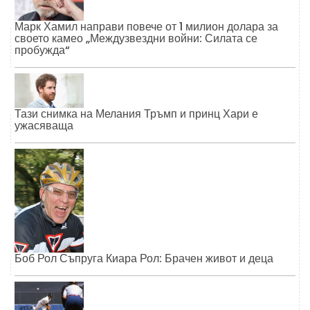
Марк Хамил направи повече от 1 милион долара за
своето камео „Междузвездни войни: Силата се
пробужда“
Тази снимка на Мелания Тръмп и принц Хари е
ужасяваща
Боб Рол Съпруга Киара Рол: Брачен живот и деца