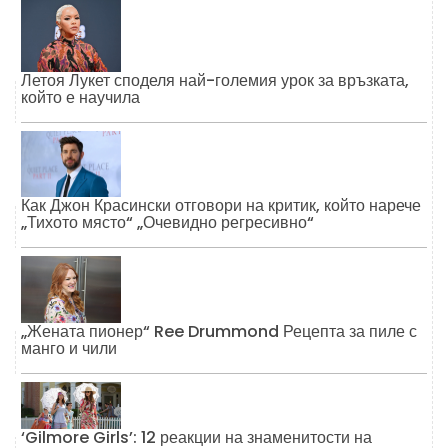
Летоя Лукет споделя най-големия урок за връзката,
който е научила
Как Джон Красински отговори на критик, който нарече
„Тихото място“ „Очевидно регресивно“
„Жената пионер“ Ree Drummond Рецепта за пиле с
манго и чили
‘Gilmore Girls’: 12 реакции на знаменитости на