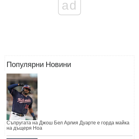
ad
Популярни Новини
Съпругата на Джош Бел Арлия Дуарте е горда майка
на дъщеря Ноа