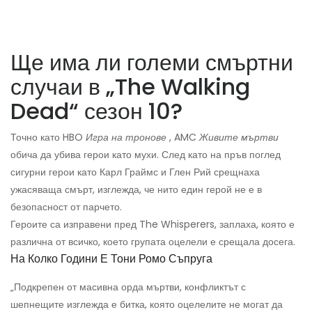
Ще има ли големи смъртни
случаи в „The Walking
Dead“ сезон 10?
Точно като HBO
Игра на тронове
, AMC
Живите мъртви
обича да убива герои като мухи. След като на пръв поглед
сигурни герои като Карл Граймс и Глен Рий срещнаха
ужасяваща смърт, изглежда, че нито един герой не е в
безопасност от парчето.
Героите са изправени пред The ​​Whisperers, заплаха, която е
различна от всичко, което групата оцелели е срещала досега.
На Колко Години Е Тони Ромо Съпруга
„Подкрепен от масивна орда мъртви, конфликтът с
шепнещите изглежда е битка, която оцелелите не могат да