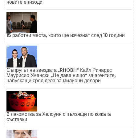
новите епизоди
15 работни места, които ще изчезнат след 10 години
Съпругът на звездата „RHOBH“ Кайл Ричардс
Маурисио Умански „Не дава нищо“ за агентите,
напускащи сред дела за милиони долари
6 лакомства за Хелоуин с пълзящи по кожата
съставки