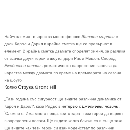
Най-големият въпрос за много фенове
Живите мъртви
е
дали Карол и Дарил в крайна сметка ще се превърнат в
елемент. В крайна сметка двамата споделят химия, за разлика
от всички други герои в шоуто, дори Рик и Мишон. Според
Ежедневни новини
, романтичното напрежение започва да
нараства между двамата по време на премиерата на сезона
на шоуто.
Колко Струва Grant Hill
„Тази година със сигурност ще видите различна динамика от
Карол и Дарил“, каза Ридъс в
интервю с
Ежедневни новини
,
'Сложно е. Има много неща, които карат тези герои да вървят
в определени посоки. Ще видите колко близки са и също така
ще видите как тези герои си взаимодействат по различни