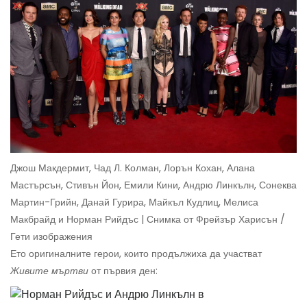
Джош Макдермит, Чад Л. Колман, Лорън Кохан, Алана
Мастърсън, Стивън Йон, Емили Кини, Андрю Линкълн, Сонеква
Мартин-Грийн, Данай Гурира, Майкъл Кудлиц, Мелиса
Макбрайд и Норман Рийдъс | Снимка от Фрейзър Харисън /
Гети изображения
Ето оригиналните герои, които продължиха да участват
Живите мъртви
от първия ден: