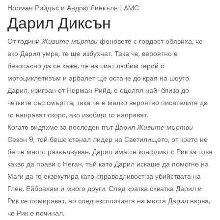
Норман Рийдъс и Андрю Линкълн | AMC
Дарил Диксън
От години
Живите мъртви
феновете с гордост обявиха, че
ако Дарил умре, те ще избухнат. Така че, вероятно е
безопасно да се каже, че нашият любим герой с
мотоциклетизъм и арбалет ще остане до края на шоуто.
Дарил, изигран от Норман Рийд, е оцелял най-близо до
четките със смъртта, така че е малко вероятно писателите да
го направят скоро, ако изобщо го направят.
Когато видяхме за последен път Дарил
Живите мъртви
Сезон 9, той беше станал лидер на Светилището, от което не
беше много развълнуван. Дарил имаше конфликт с Рик за това
какво да прави с Неган, тъй като Дарил искаше да помогне на
Маги да го екзекутира като справедливост за убийствата на
Глен, Ейбрахам и много други. След кратка схватка Дарил и
Рик се помиряват, но след експлозията на моста Дарил вярва,
че Рик е починал.