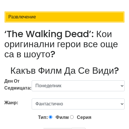
Развлечение
‘The Walking Dead’: Кои
оригинални герои все още
са в шоуто?
Какъв Филм Да Се Види?
Ден От
Седмицата:
Жанр:
Тип:
Филм
Серия