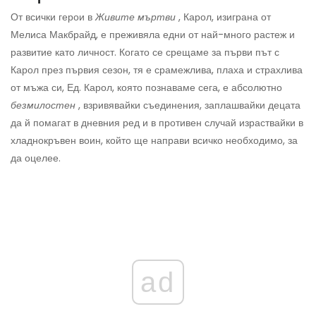
От всички герои в
Живите мъртви
, Карол, изиграна от
Мелиса Макбрайд, е преживяла едни от най-много растеж и
развитие като личност. Когато се срещаме за първи път с
Карол през първия сезон, тя е срамежлива, плаха и страхлива
от мъжа си, Ед. Карол, която познаваме сега, е абсолютно
безмилостен
, взривявайки съединения, заплашвайки децата
да й помагат в дневния ред и в противен случай израствайки в
хладнокръвен воин, който ще направи всичко необходимо, за
да оцелее.
ad