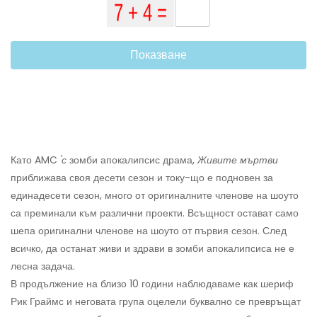
Показване
Като AMC
'с
зомби апокалипсис драма,
Живите мъртви
приближава своя десети сезон и току-що е подновен за
единадесети сезон, много от оригиналните членове на шоуто
са преминали към различни проекти. Всъщност остават само
шепа оригинални членове на шоуто от първия сезон. След
всичко, да останат живи и здрави в зомби апокалипсиса не е
лесна задача.
В продължение на близо 10 години наблюдаваме как шериф
Рик Граймс и неговата група оцелели буквално се превръщат