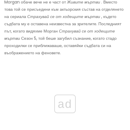
Morgan обаче вече не е част от
Живите мъртви
. Вместо
това той се присъедини към актьорския състав на отделянето
на сериала
Страхувай се от ходещите мъртви
, където
съдбата му е оставена неизвестна за зрителите. Последният
път, когато видяхме Морган
Страхувай се от ходещите
мъртви
Сезон 5, той беше загубил съзнание, когато стадо
проходилки се приближаваше, оставяйки съдбата си на
въображението на феновете.
ad