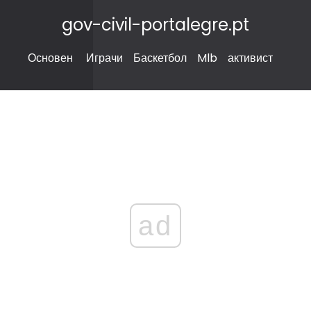
gov-civil-portalegre.pt
Основен
Играчи
Баскетбол
Mlb
активист
ad