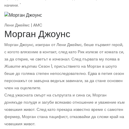
начини. '
Лени Джеймс | AMC
Морган Джоунс
Морган Джоунс, изигран от Лени Джеймс, беше първият герой,
с когото влязохме в контакт, след като Рик излезе от комата си,
за да открие, че светът е изчезнал. След първата му поява в
Живите мъртви
Сезон 1, присъствието на Морган в шоуто
беше до голяма степен непоследователно. Едва в петия сезон
персонажът се завърна веднъж завинаги, за да стане основен
член на оцелелите.
След ужасната смърт на съпругата и сина си, Морган
донякъде полудя и загуби всякакво отношение и уважение към
човешкия живот. След като прекара известно време с самотен
фермер, Морган стана пацифист, отказвайки да сложи край на
човешкия живот.