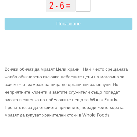
Показване
Всички обичат да мразят Цели храни . Най-често срещаната
жалба обикновено включва небесните цени на магазина за
всичко - от замразена пица до органични зеленчуци. Но
неприятните клиенти и заетите служители също попадат
високо в списъка на най-лошите неща за Whole Foods.
Прочетете, за да откриете причините, поради които хората
мразят да купуват хранителни стоки в Whole Foods.