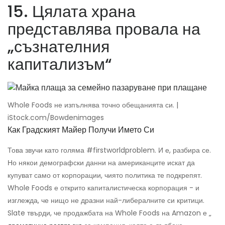
15. Цялата храна
представлява провала на
„съзнателния
капитализъм“
Whole Foods не изпълнява точно обещанията си. |
iStock.com/Bowdenimages
Как Градският Майер Получи Името Си
Това звучи като голяма #firstworldproblem. И е, разбира се.
Но някои демографски данни на американците искат да
купуват само от корпорации, чиято политика те подкрепят.
Whole Foods е открито капиталистическа корпорация - и
изглежда, че нищо не дразни най-либералните си критици.
Slate твърди, че продажбата на Whole Foods на Amazon е „