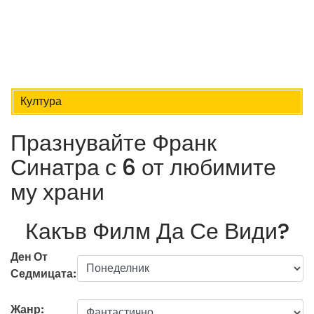
Култура
Празнувайте Франк
Синатра с 6 от любимите
му храни
Какъв Филм Да Се Види?
Ден От
Седмицата:
Жанр: