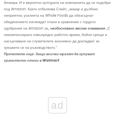
блокира. И е вероятно културата на компанията да се подобри
под Amazon. Както отбелязва Слейт, „макар и дълбоко
неприятни, усилията на Whole Foods да обезсърчат
обединението изглеждат плахи в сравнение с гордото
одобрение на Amazon за„
необосновано високи очаквания
„С
некомпенсирано извънредно работно време, бойни срещи и
насърчаване на служителите анонимно да докладват за
грешките си на ръководството.“
Прочетете още: Защо всички мразят да купуват
хранителни стоки в Walmart
ad