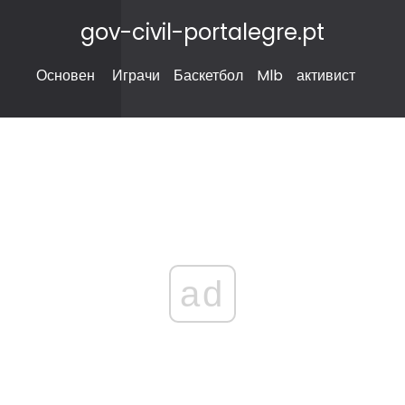
gov-civil-portalegre.pt
Основен
Играчи
Баскетбол
Mlb
активист
ad