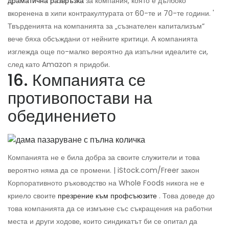
драматична развръзка
за компания, която е дълбоко
вкоренена в хипи контракултурата от 60-те и 70-те години. '
Твърденията на компанията за „съзнателен капитализъм“
вече бяха обсъждани от нейните критици. А компанията
изглежда още по-малко вероятно да изпълни идеалите си,
след като Amazon я придоби.
16. Компанията се
противопостави на
обединението
Компанията не е била добра за своите служители и това
вероятно няма да се промени. | iStock.com/Freer закон
Корпоративното ръководство на Whole Foods никога не е
криело своите
презрение към профсъюзите
. Това доведе до
това компанията да се измъкне със съкращения на работни
места и други ходове, които синдикатът би се опитал да