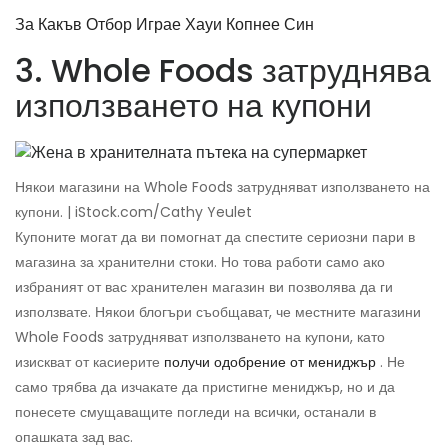
За Какъв Отбор Играе Хауи Копнее Син
3. Whole Foods затруднява
използването на купони
Някои магазини на Whole Foods затрудняват използването на
купони. | iStock.com/Cathy Yeulet
Купоните могат да ви помогнат да спестите сериозни пари в
магазина за хранителни стоки. Но това работи само ако
избраният от вас хранителен магазин ви позволява да ги
използвате. Някои блогъри съобщават, че местните магазини
Whole Foods затрудняват използването на купони, като
изискват от касиерите
получи одобрение от мениджър
. Не
само трябва да изчакате да пристигне мениджър, но и да
понесете смущаващите погледи на всички, останали в
опашката зад вас.