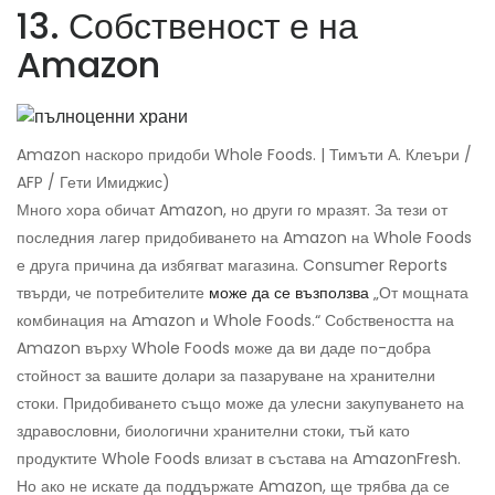
13. Собственост е на
Amazon
Amazon наскоро придоби Whole Foods. | Тимъти А. Клеъри /
AFP / Гети Имиджис)
Много хора обичат Amazon, но други го мразят. За тези от
последния лагер придобиването на Amazon на Whole Foods
е друга причина да избягват магазина. Consumer Reports
твърди, че потребителите
може да се възползва
„От мощната
комбинация на Amazon и Whole Foods.“ Собствеността на
Amazon върху Whole Foods може да ви даде по-добра
стойност за вашите долари за пазаруване на хранителни
стоки. Придобиването също може да улесни закупуването на
здравословни, биологични хранителни стоки, тъй като
продуктите Whole Foods влизат в състава на AmazonFresh.
Но ако не искате да поддържате Amazon, ще трябва да се