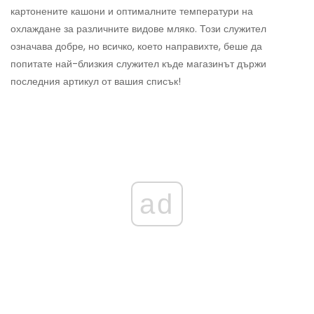
картонените кашони и оптималните температури на
охлаждане за различните видове мляко. Този служител
означава добре, но всичко, което направихте, беше да
попитате най-близкия служител къде магазинът държи
последния артикул от вашия списък!
ad