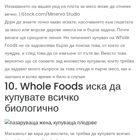
Изчакването на вашия ред на плота за месо може да отнеме
вечно. | iStock.com/Minerva Studio
Дори да знаете точно какво искате, насочването към гишетата
за месо или морски дарове никога не е бърза задача. Почти
винаги ще срещнете линия. Но типичният купувач на Whole
Foods не се задоволява бързо да поиска това, от което се
нуждае, и след това да се измъкне от пътя ви. Вместо това
вероятно ще се озовете зад множество купувачи, които трябва
да задават много въпроси за това откъде е парче месо, как е
заклано и колко време е било в случая.
10. Whole Foods иска да
купувате всичко
биологично
Магазинът ви кара да мислите, че трябва да купувате всичко