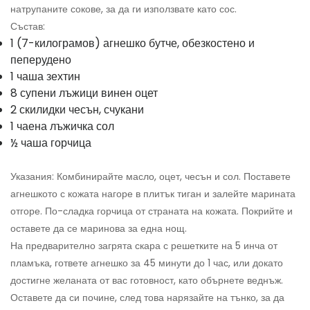
натрупаните сокове, за да ги използвате като сос.
Състав:
1 (7-килограмов) агнешко бутче, обезкостено и
пеперудено
1 чаша зехтин
8 супени лъжици винен оцет
2 скилидки чесън, счукани
1 чаена лъжичка сол
½ чаша горчица
Указания: Комбинирайте масло, оцет, чесън и сол. Поставете
агнешкото с кожата нагоре в плитък тиган и залейте марината
отгоре. По-сладка горчица от страната на кожата. Покрийте и
оставете да се маринова за една нощ.
На предварително загрята скара с решетките на 5 инча от
пламъка, гответе агнешко за 45 минути до 1 час, или докато
достигне желаната от вас готовност, като обърнете веднъж.
Оставете да си почине, след това нарязайте на тънко, за да