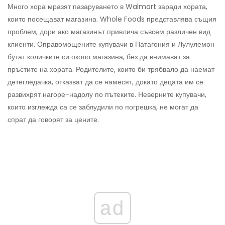
Много хора мразят пазаруването в Walmart заради хората,
които посещават магазина. Whole Foods представлява същия
проблем, дори ако магазинът привлича съвсем различен вид
клиенти. Оправомощените купувачи в Патагония и Лулулемон
бутат количките си около магазина, без да внимават за
пръстите на хората. Родителите, които би трябвало да наемат
детегледачка, отказват да се намесят, докато децата им се
развихрят нагоре-надолу по пътеките. Неверните купувачи,
които изглежда са се заблудили по погрешка, не могат да
спрат да говорят за цените.
ad