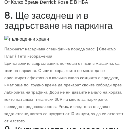
От Колко Време Derrick Rose Е В НБА
8. Ще заседнеш и в
задръстване на паркинга
Паркингът насърчава специфична порода хаос. | Спенсър
Плат / Гети изображения
Единствените задръствания, по-лоши от тези в магазина, са
тези на паркинга. Същите хора, които не могат да се
ориентират ефективно в количка около секцията с продукти,
имат още по-трудно време да прекарат своите хибриди през
лабиринта на трафика. Дори не ни давайте начало на хората,
които натъпкват гигантски SUV на място за паркиране,
очевидно предназначено за Prius, и след това създават
задръстване, когато се нуждаят от 10 минути, за да се оттеглят
от мястото.