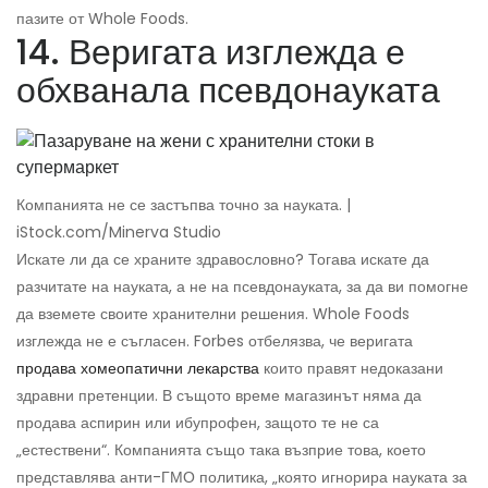
пазите от Whole Foods.
14. Веригата изглежда е
обхванала псевдонауката
Компанията не се застъпва точно за науката. |
iStock.com/Minerva Studio
Искате ли да се храните здравословно? Тогава искате да
разчитате на науката, а не на псевдонауката, за да ви помогне
да вземете своите хранителни решения. Whole Foods
изглежда не е съгласен. Forbes отбелязва, че веригата
продава хомеопатични лекарства
които правят недоказани
здравни претенции. В същото време магазинът няма да
продава аспирин или ибупрофен, защото те не са
„естествени“. Компанията също така възприе това, което
представлява анти-ГМО политика, „която игнорира науката за