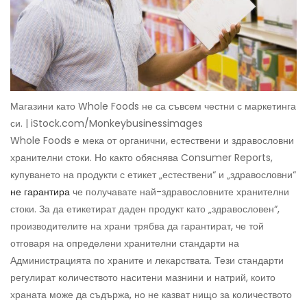
Магазини като Whole Foods не са съвсем честни с маркетинга
си. | iStock.com/Monkeybusinessimages
Whole Foods е мека от органични, естествени и здравословни
хранителни стоки. Но както обяснява Consumer Reports,
купуването на продукти с етикет „естествени“ и „здравословни“
не гарантира
че получавате най-здравословните хранителни
стоки. За да етикетират даден продукт като „здравословен“,
производителите на храни трябва да гарантират, че той
отговаря на определени хранителни стандарти на
Администрацията по храните и лекарствата. Тези стандарти
регулират количеството наситени мазнини и натрий, които
храната може да съдържа, но не казват нищо за количеството