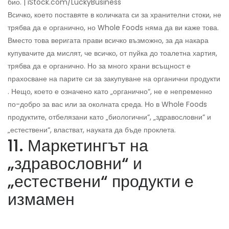
био. | iStock.com/LuckyBusiness
Всичко, което поставяте в количката си за хранителни стоки, не
трябва да е органично, но Whole Foods няма да ви каже това.
Вместо това веригата прави всичко възможно, за да накара
купувачите да мислят, че всичко, от пуйка до тоалетна хартия,
трябва да е органично. Но за много храни всъщност е
прахосване на парите си за закупуване на органични продукти
. Нещо, което е означено като „органично“, не е непременно
по-добро за вас или за околната среда. Но в Whole Foods
продуктите, отбелязани като „биологични“, „здравословни“ и
„естествени“, властват, науката да бъде проклета.
11. Маркетингът на
„здравословни“ и
„естествени“ продукти е
измамен