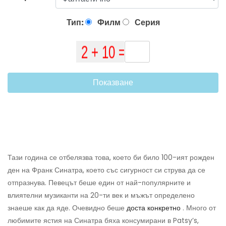
Тип:
Филм
Серия
Показване
Тази година се отбелязва това, което би било 100-ият рожден
ден на Франк Синатра, което със сигурност си струва да се
отпразнува. Певецът беше един от най-популярните и
влиятелни музиканти на 20-ти век и мъжът определено
знаеше как да яде. Очевидно беше
доста конкретно
. Много от
любимите ястия на Синатра бяха консумирани в Patsy’s,