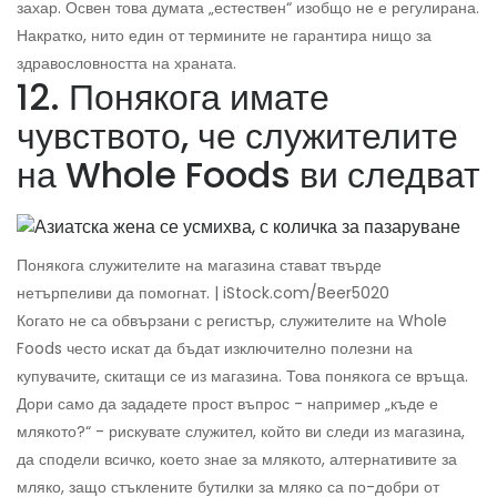
захар. Освен това думата „естествен“ изобщо не е регулирана.
Накратко, нито един от термините не гарантира нищо за
здравословността на храната.
12. Понякога имате
чувството, че служителите
на Whole Foods ви следват
Понякога служителите на магазина стават твърде
нетърпеливи да помогнат. | iStock.com/Beer5020
Когато не са обвързани с регистър, служителите на Whole
Foods често искат да бъдат изключително полезни на
купувачите, скитащи се из магазина. Това понякога се връща.
Дори само да зададете прост въпрос - например „къде е
млякото?“ - рискувате служител, който ви следи из магазина,
да сподели всичко, което знае за млякото, алтернативите за
мляко, защо стъклените бутилки за мляко са по-добри от