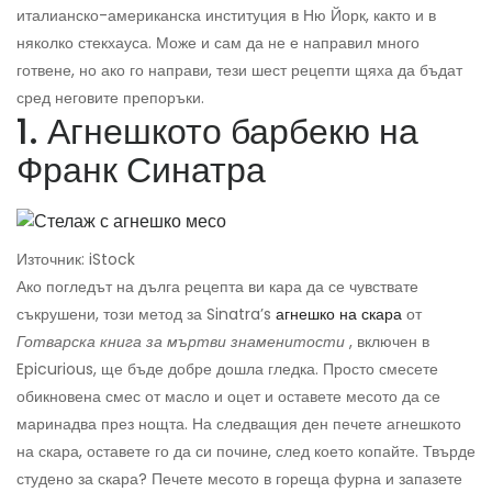
италианско-американска институция в Ню Йорк, както и в
няколко стекхауса. Може и сам да не е направил много
готвене, но ако го направи, тези шест рецепти щяха да бъдат
сред неговите препоръки.
1. Агнешкото барбекю на
Франк Синатра
Източник: iStock
Ако погледът на дълга рецепта ви кара да се чувствате
съкрушени, този метод за Sinatra’s
агнешко на скара
от
Готварска книга за мъртви знаменитости
, включен в
Epicurious, ще бъде добре дошла гледка. Просто смесете
обикновена смес от масло и оцет и оставете месото да се
маринадва през нощта. На следващия ден печете агнешкото
на скара, оставете го да си почине, след което копайте. Твърде
студено за скара? Печете месото в гореща фурна и запазете