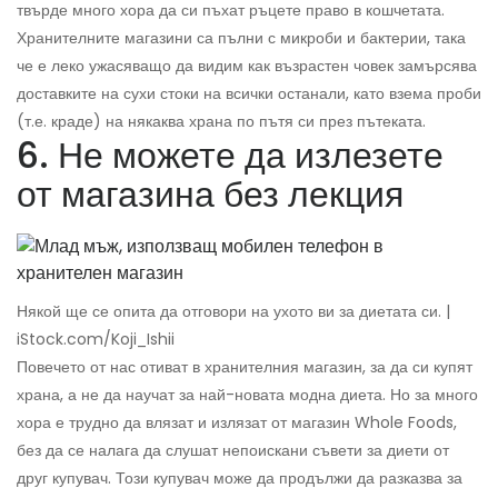
твърде много хора да си пъхат ръцете право в кошчетата.
Хранителните магазини са пълни с микроби и бактерии, така
че е леко ужасяващо да видим как възрастен човек замърсява
доставките на сухи стоки на всички останали, като взема проби
(т.е. краде) на някаква храна по пътя си през пътеката.
6. Не можете да излезете
от магазина без лекция
Някой ще се опита да отговори на ухото ви за диетата си. |
iStock.com/Koji_Ishii
Повечето от нас отиват в хранителния магазин, за да си купят
храна, а не да научат за най-новата модна диета. Но за много
хора е трудно да влязат и излязат от магазин Whole Foods,
без да се налага да слушат непоискани съвети за диети от
друг купувач. Този купувач може да продължи да разказва за