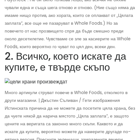
чували една и съща шега отново и отново. (Ние също няма да
имаме нищо против, ако хората, които се оплакват от „Цялата
заплата“, все още не пазаруват в Whole Foods.) Но за
повечето от нас прозвището спря да бъде смешно преди
около десетилетие. Чувстваме се зле за касиерите на Whole
Foods, които вероятно го чуват по цял ден, всеки ден.
2. Всичко, което искате да
купите, е твърде скъпо
Много артикули струват повече в Whole Foods, отколкото в
други магазини. | Джъстин Съливан / Гети изображения
Истинската причина да не можете да посетите цяла храна, без
да чуете някой да нарича мястото „Цяла заплата“, е защото
цените на веригата са законно много скъпи. Каквото и да
искате да купите, вероятно можете да намерите другаде по-
евтина версия. Пресните зеленчуци, замразените вечери,