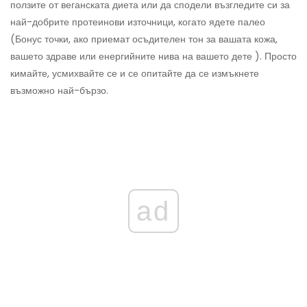
ползите от веганската диета или да сподели възгледите си за
най-добрите протеинови източници, когато ядете палео
(Бонус точки, ако приемат осъдителен тон за вашата кожа,
вашето здраве или енергийните нива на вашето дете ). Просто
кимайте, усмихвайте се и се опитайте да се измъкнете
възможно най-бързо.
ad