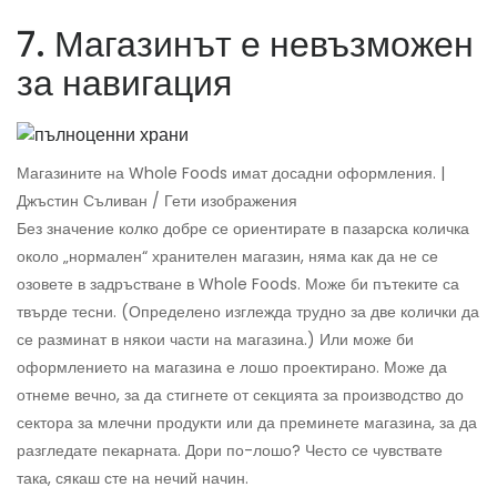
7. Магазинът е невъзможен
за навигация
Магазините на Whole Foods имат досадни оформления. |
Джъстин Съливан / Гети изображения
Без значение колко добре се ориентирате в пазарска количка
около „нормален“ хранителен магазин, няма как да не се
озовете в задръстване в Whole Foods. Може би пътеките са
твърде тесни. (Определено изглежда трудно за две колички да
се разминат в някои части на магазина.) Или може би
оформлението на магазина е лошо проектирано. Може да
отнеме вечно, за да стигнете от секцията за производство до
сектора за млечни продукти или да преминете магазина, за да
разгледате пекарната. Дори по-лошо? Често се чувствате
така, сякаш сте на нечий начин.