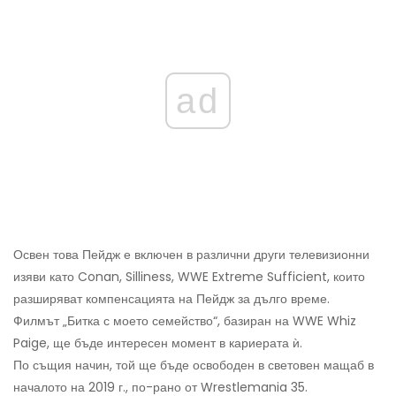
ad
Освен това Пейдж е включен в различни други телевизионни
изяви като Conan, Silliness, WWE Extreme Sufficient, които
разширяват компенсацията на Пейдж за дълго време.
Филмът „Битка с моето семейство“, базиран на WWE Whiz
Paige, ще бъде интересен момент в кариерата ѝ.
По същия начин, той ще бъде освободен в световен мащаб в
началото на 2019 г., по-рано от Wrestlemania 35.