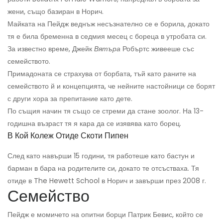
жени, също базиран в Норич.
Майката на Пейдж веднъж несъзнателно се е борила, докато
тя е била бременна в седмия месец с бореца в утробата си.
За известно време, Джейк
Вятъра
Робъртс живееше със
семейството.
Примадоната се страхува от борбата, тъй като раните на
семейството й и концепцията, че нейните настойници се борят
с други хора за препитание като дете.
По същия начин тя също се стреми да стане зоолог. На 13-
годишна възраст тя я кара да се изявява като борец.
В Кой Колеж Отиде Скоти Пипен
След като навърши 15 години, тя работеше като бастун и
барман в бара на родителите си, докато те отсъстваха. Тя
отиде в The Hewett School в Норич и завърши през 2008 г.
Семейство
Пейдж е момичето на опитни борци Патрик Бевис, който се