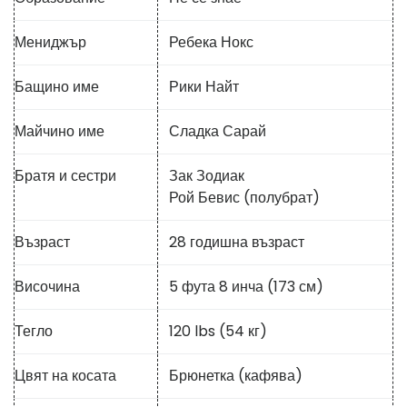
Мениджър
Ребека Нокс
Бащино име
Рики Найт
Майчино име
Сладка Сарай
Братя и сестри
Зак Зодиак
Рой Бевис (полубрат)
Възраст
28 годишна възраст
Височина
5 фута 8 инча (173 см)
Тегло
120 lbs (54 кг)
Цвят на косата
Брюнетка (кафява)