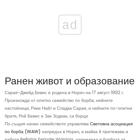
ad
Ранен живот и образование
Сарая-Джейд Бевис е родена в Норич на 17 август 1992 г.
Произхожда от опитно семейство по борба; нейните
настойници, Рики Найт и Сладка Сарая, и нейните по-опитни
братя, Рой Бевис и Зак Зодиак, са борци.
По същия начин семейството управлява
Световна асоциация
по борба (WAW)
напредък в Норич, а майка й притежава и
работи Bellatrix Female Warriors, напреднал в борбата за