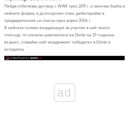
Пейдж отбелязва договор с WWE през 2011 г. и започва борба в
нейните форми, в дългосрочен план, дебютирайки в
предварителния си списък през април 2014 г.
В нейната голяма координация за участие в най-много
списъци, тя спечели шампионата на Divas на 21-годишна
възраст, ставайки най-младежкият победител в Divas в
историята.
ad