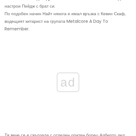
настрои Пейдж с брат си.
По подобен начин Найт някога е имал връзка с Кевин Скаф,
водещият китарист на групата Metalcore A Day To
Remember.
ad
Тя вече се е свързала с отделен опитен борец Алберто дел