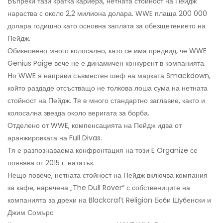
Въпреки тази кратка кариера, нетната стойност на Пейдж
нараства с около 2,2 милиона долара. WWE плаща 200 000
долара годишно като основна заплата за обезщетението на
Пейдж.
Обикновено много колосално, като се има предвид, че WWE
Genius Paige вече не е динамичен конкурент в компанията.
Но WWE я направи съвместен шеф на марката Smackdown,
който раздаде отсъстващо не толкова лоша сума на нетната
стойност на Пейдж. Тя е много стандартно заглавие, както и
колосална звезда около веригата за борба.
Отделено от WWE, компенсацията на Пейдж идва от
аранжировката на Full Divas.
Тя е разпознаваема конфронтация на този E Organize се
появява от 2015 г. нататък.
Нещо повече, нетната стойност на Пейдж включва компания
за кафе, наречена „The Dull Rover“ с собствениците на
компанията за дрехи на Blackcraft Religion Боби Шубенски и
Джим Сомърс.