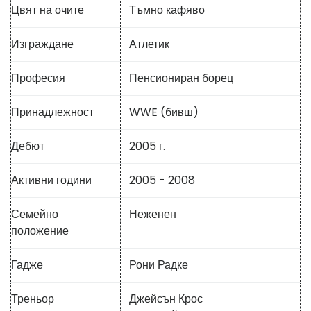
Цвят на очите
Тъмно кафяво
Изграждане
Атлетик
Професия
Пенсиониран борец
Принадлежност
WWE (бивш)
Дебют
2005 г.
Активни години
2005 - 2008
Семейно
Неженен
положение
Гадже
Рони Радке
Треньор
Джейсън Крос