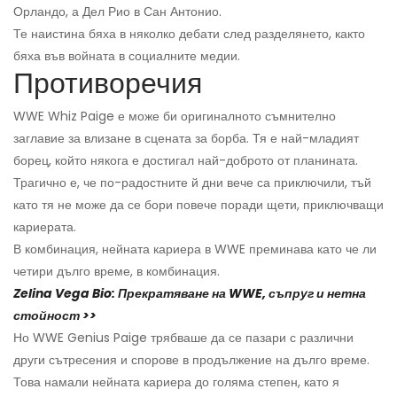
Орландо, а Дел Рио в Сан Антонио.
Те наистина бяха в няколко дебати след разделянето, както
бяха във войната в социалните медии.
Противоречия
WWE Whiz Paige е може би оригиналното съмнително
заглавие за влизане в сцената за борба. Тя е най-младият
борец, който някога е достигал най-доброто от планината.
Трагично е, че по-радостните й дни вече са приключили, тъй
като тя не може да се бори повече поради щети, приключващи
кариерата.
В комбинация, нейната кариера в WWE преминава като че ли
четири дълго време, в комбинация.
Zelina Vega Bio: Прекратяване на WWE, съпруг и нетна
стойност >>
Но WWE Genius Paige трябваше да се пазари с различни
други сътресения и спорове в продължение на дълго време.
Това намали нейната кариера до голяма степен, като я