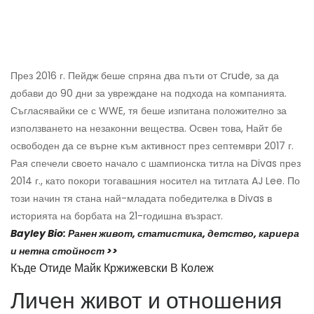
През 2016 г. Пейдж беше спряна два пъти от Crude, за да
добави до 90 дни за увреждане на подхода на компанията.
Съгласявайки се с WWE, тя беше изпитана положително за
използването на незаконни вещества. Освен това, Найт бе
освободен да се върне към активност през септември 2017 г.
Рая спечели своето начало с шампионска титла на Divas през
2014 г., като покори тогавашния носител на титлата AJ Lee. По
този начин тя стана най-младата победителка в Divas в
историята на борбата на 21-годишна възраст.
Bayley Bio: Ранен живот, статистика, детство, кариера
и нетна стойност >>
Къде Отиде Майк Кржижевски В Колеж
Личен живот и отношения