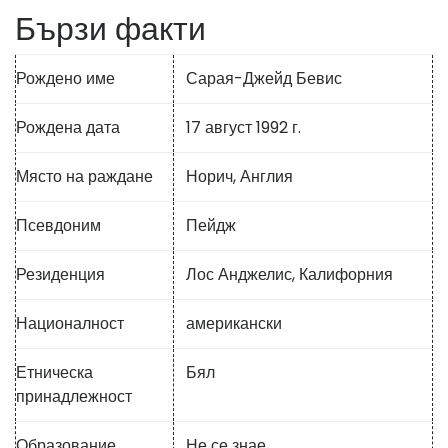
Бързи факти
Рождено име
Сарая-Джейд Бевис
Рождена дата
17 август 1992 г.
Място на раждане
Норич, Англия
Псевдоним
Пейдж
Резиденция
Лос Анджелис, Калифорния
Националност
американски
Етническа
Бял
принадлежност
Образование
Не се знае