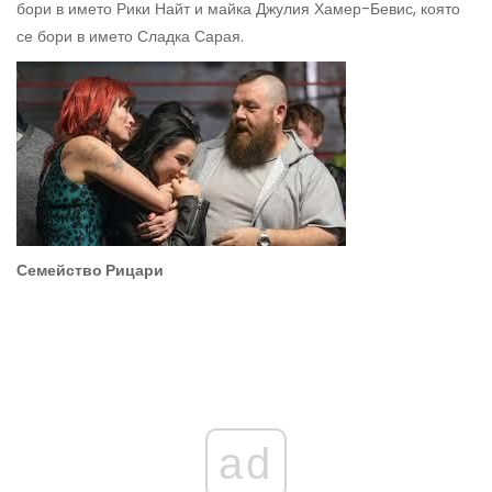
бори в името Рики Найт и майка Джулия Хамер-Бевис, която
се бори в името Сладка Сарая.
Семейство Рицари
ad