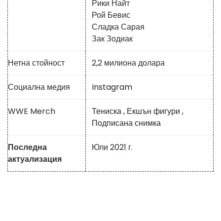
Рики Найт
Рой Бевис
Сладка Сарая
Зак Зодиак
Нетна стойност
2,2 милиона долара
Социална медия
Instagram
WWE Merch
Тениска
,
Екшън фигури
,
Подписана снимка
Последна
Юли 2021 г.
актуализация