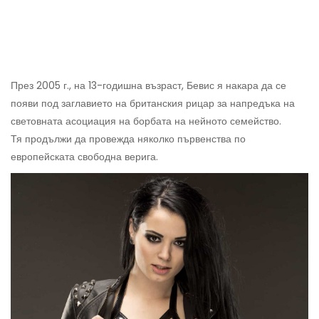
През 2005 г., на 13-годишна възраст, Бевис я накара да се
появи под заглавието на британския рицар за напредъка на
световната асоциация на борбата на нейното семейство.
Тя продължи да провежда няколко първенства по
европейската свободна верига.