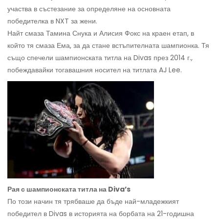
участва в състезание за определяне на основната
победителка в NXT за жени.
Найт смаза Тамина Снука и Алисия Фокс на краен етап, в
който тя смаза Ема, за да стане встъпителната шампионка. Тя
също спечели шампионската титла на Divas през 2014 г.,
побеждавайки тогавашния носител на титлата AJ Lee.
Рая с шампионската титла на Diva’s
По този начин тя трябваше да бъде най-младежкият
победител в Divas в историята на борбата на 21-годишна