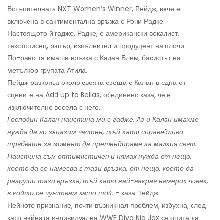
Встъпителната NXT Women’s Winner, Пейдж, вече е
включена в сантиментална връзка с Рони Радке.
Настоящото й гадже, Радке, е американски вокалист,
текстописец, рапър, изпълнител и продуцент на плочи.
По-рано тя имаше връзка с Калан Блем, басистът на
метълкор групата Атила.
Пейдж разкрива около своята среща с Калан в една от
сцените на Add up to Bellas, обединено каза, че е
изключително весела с него.
Господин Калан наистина ми е гадже. Аз и Калан имахме
нужда да го запазим частен, тъй като справедливо
трябваше за момент да претендираме за малкия свят.
Наистина съм оптимистичен и нямах нужда от нещо,
което да се намесва в тази връзка, от нещо, което да
разруши тази връзка, тъй като най-накрая намерих човек,
в който се чувствам като той.
- каза Пейдж.
Нейното признание, почти възникнал проблем, избухна, след
като нейната индивидуална WWE Diva Nia Jax се опита да