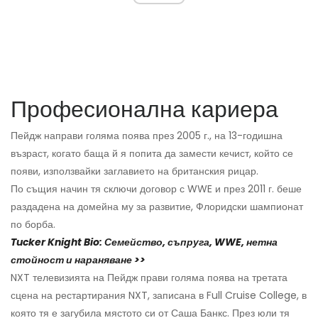
Професионална кариера
Пейдж направи голяма поява през 2005 г., на 13-годишна
възраст, когато баща й я попита да замести кечист, който се
появи, използвайки заглавието на британския рицар.
По същия начин тя сключи договор с WWE и през 2011 г. беше
раздадена на домейна му за развитие, Флоридски шампионат
по борба.
Tucker Knight Bio: Семейство, съпруга, WWE, нетна
стойност и нараняване >>
NXT телевизията на Пейдж прави голяма поява на третата
сцена на рестартирания NXT, записана в Full Cruise College, в
която тя е загубила мястото си от Саша Банкс. През юли тя