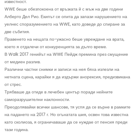
известност.
WWE беше обезпокоена от връзката й с мъж на две години
Алберто Дел Рио. Екипът се опита да запази нарушението на
уелнес споразумението на WWE, като доведе до спиране за
две събития.
Правенето на нещата по-ужасно беше увреждане на врата,
което я отдалечи от конкуренцията за дълго време.
В Walk 2017 генийът на WWE Пейдж премина през смущение
от медиен разлив.
Различни частни снимки и записи на нея бяха излезли на
нетната сцена, карайки я да издържи анорексия, предизвикана
от стрес.
Трябваше да отиде в лечебен център поради нейните
саморазрушителни наклонности.
Преодолявайки всички шансове, тя успя да се върне в рамките
на падането на 2017 г. Но огънатата шия, освен това известна
като сколиоза, я ограничаваше да се нуждае от пенсия преди
тази година.