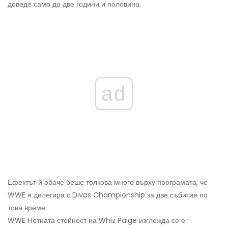
доведе само до две години и половина.
ad
Ефектът й обаче беше толкова много върху програмата, че
WWE я делегира с Divas Championship за две събития по
това време.
WWE Нетната стойност на Whiz Paige изглежда се е