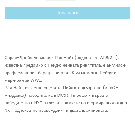
Показване
Сарая-Джейд Бевис или Рая Найт (родена на 17,1992 г.),
известна предимно с Пейдж, нейната ринг титла, е английски
професионален борец в оставка. Към момента Пейдж е
маркиран за WWE.
Рая Найт, известна още като Пейдж, е двукратна (и най-
младежка) победителка в Divas. Тя беше и първата
победителка в NXT за жени в рамките на формиращия отдел
NXT, еднократно провеждайки и двата шампионата.