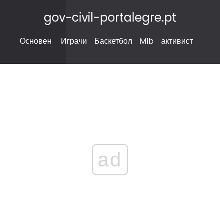
gov-civil-portalegre.pt
Основен
Играчи
Баскетбол
Mlb
активист
ad