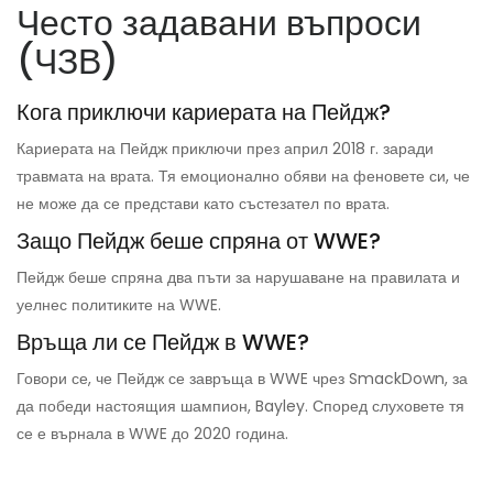
Често задавани въпроси
(ЧЗВ)
Кога приключи кариерата на Пейдж?
Кариерата на Пейдж приключи през април 2018 г. заради
травмата на врата. Тя емоционално обяви на феновете си, че
не може да се представи като състезател по врата.
Защо Пейдж беше спряна от WWE?
Пейдж беше спряна два пъти за нарушаване на правилата и
уелнес политиките на WWE.
Връща ли се Пейдж в WWE?
Говори се, че Пейдж се завръща в WWE чрез SmackDown, за
да победи настоящия шампион, Bayley. Според слуховете тя
се е върнала в WWE до 2020 година.