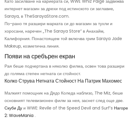
Като засилване на кариерата си, WWE Whiz Paige задвижва
интернет магазин за дрехи под истинското си заглавие,
Saraya, в TheSarayaStore.com.
По-рано тя разшири марката си до магазин за тухли и
хоросани, наречен „The Saraya Store“ в Анахайм,
Калифорния. Понастоящем той включва грим Saraya Jade
Makeup, козметична линия.
Появи на сребърен екран
Рая беше подчертана в няколко филма, освен това разшири
до голяма степен нетната си стойност.
Колко Струва Нетната Стойност На Патрик Махомес
Малкият помощник на Дядо Коледа наблизо, The Miz, беше
основният телевизионен филм за нея, заснет след още две.
Скуби Ду
и WWE: Revile of the Speed ​​Devil and Surf’s
Нагоре
2: WaveMania
.