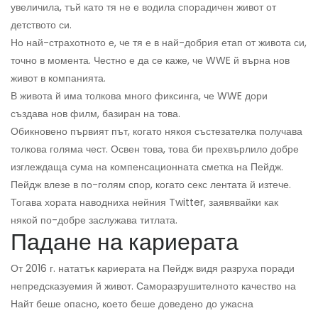
увеличила, тъй като тя не е водила спорадичен живот от
детството си.
Но най-страхотното е, че тя е в най-добрия етап от живота си,
точно в момента. Честно е да се каже, че WWE й върна нов
живот в компанията.
В живота й има толкова много фиксинга, че WWE дори
създава нов филм, базиран на това.
Обикновено първият път, когато някоя състезателка получава
толкова голяма чест. Освен това, това би прехвърлило добре
изглеждаща сума на компенсационната сметка на Пейдж.
Пейдж влезе в по-голям спор, когато секс лентата й изтече.
Тогава хората наводниха нейния Twitter, заявявайки как
някой по-добре заслужава титлата.
Падане на кариерата
От 2016 г. нататък кариерата на Пейдж видя разруха поради
непредсказуемия й живот. Саморазрушителното качество на
Найт беше опасно, което беше доведено до ужасна