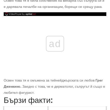
Освен това тя е била собственик на винарна със съпруга си и
е дарявала печалби на организации, борещи се срещу рака.
ad
Освен това тя е омъжена за тийнейджърската си любов
Грег
Дженкинс.
Заедно с това, че е дерматолог, съпругът й също е
любител фигурист.
Бързи факти: