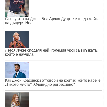
Съпругата на Джош Бел Арлия Дуарте е горда майка
на дъщеря Ноа
Летоя Лукет споделя най-големия урок за връзката,
който е научила
Как Джон Красински отговори на критик, който нарече
„Тихото място“ „Очевидно регресивно“