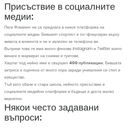
Присъствие в социалните
медии:
Пеги Флеминг не се предлага в никоя платформа на
социалните медии. Бившият спортист е по-фокусиран върху
живота в момента и не е залепен за телефона ви.
Въпреки това тя има много фенове
Instagram
и
Twitter
които
винаги я маркират на снимки и туитове.
Хаштаг под нейно име е свършил
400 публикации.
Бившата
актриса е оценена от много хора заради уникалния си стил и
изящество.
Тъй като обаче е стара школа, нейното присъствие в
социалните медийни платформи в бъдеще е доста малко
вероятно.
Някои често задавани
въпроси: