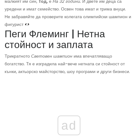
малкият им син,
Тод,
е
На 32 години.
И двете им деца са
уредени и имат семейство. Освен това имат и трима внуци.
Не забравяйте да проверите колегата олимпийски шампион и
фигурист
<>
Пеги Флеминг | Нетна
стойност и заплата
Трикратното
Световен шампион
има впечатляващо
богатство. Тя е изградила най-вече нетната си стойност от
кънки, актьорско майсторство, шоу програми и други бизнеси.
ad