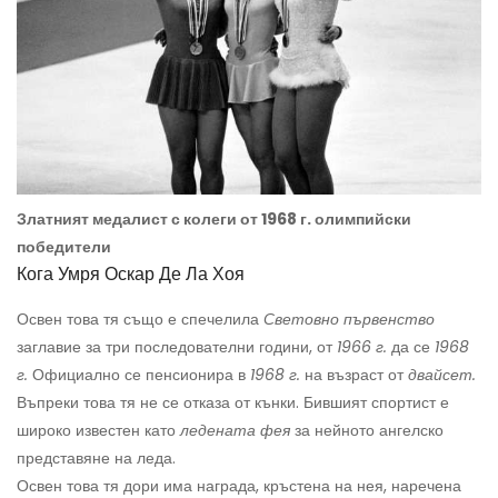
Златният медалист с колеги от 1968 г. олимпийски
победители
Кога Умря Оскар Де Ла Хоя
Освен това тя също е спечелила
Световно първенство
заглавие за три последователни години, от
1966 г.
да се
1968
г.
Официално се пенсионира в
1968 г.
на възраст от
двайсет.
Въпреки това тя не се отказа от кънки. Бившият спортист е
широко известен като
ледената фея
за нейното ангелско
представяне на леда.
Освен това тя дори има награда, кръстена на нея, наречена