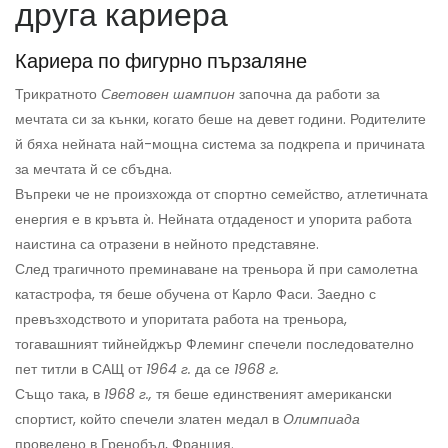
друга кариера
Кариера по фигурно пързаляне
Трикратното
Световен шампион
започна да работи за
мечтата си за кънки, когато беше на девет години. Родителите
й бяха нейната най-мощна система за подкрепа и причината
за мечтата й се сбъдна.
Въпреки че не произхожда от спортно семейство, атлетичната
енергия е в кръвта ѝ. Нейната отдаденост и упорита работа
наистина са отразени в нейното представяне.
След трагичното преминаване на треньора й при самолетна
катастрофа, тя беше обучена от Карло Фаси. Заедно с
превъзходството и упоритата работа на треньора,
тогавашният тийнейджър Флеминг спечели последователно
пет титли в САЩ от
1964 г.
да се
1968 г.
Също така, в
1968 г.,
тя беше единственият американски
спортист, който спечели златен медал в
Олимпиада
проведено в Гренобъл, Франция.