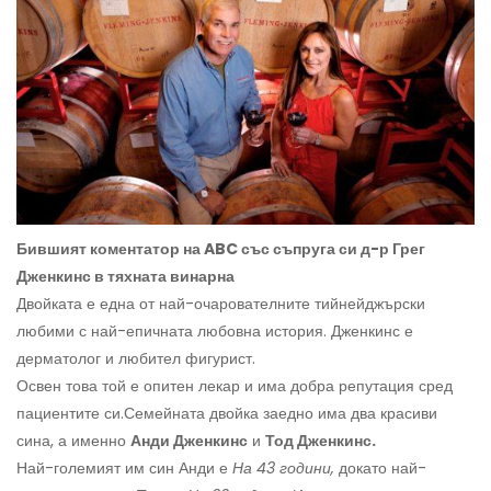
Бившият коментатор на ABC със съпруга си д-р Грег
Дженкинс в тяхната винарна
Двойката е една от най-очарователните тийнейджърски
любими с най-епичната любовна история. Дженкинс е
дерматолог и любител фигурист.
Освен това той е опитен лекар и има добра репутация сред
пациентите си.
Семейната двойка заедно има два красиви
сина, а именно
Анди Дженкинс
и
Тод Дженкинс.
Най-големият им син Анди е
На 43 години,
докато най-