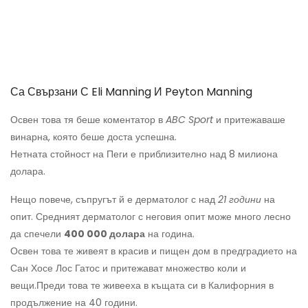
Са Свързани С Eli Manning И Peyton Manning
Освен това тя беше коментатор в
ABC Sport
и притежаваше
винарна, която беше доста успешна.
Нетната стойност на Пеги е приблизително над 8 милиона
долара.
Нещо повече, съпругът й е дерматолог с над
21 години
на
опит. Средният дерматолог с неговия опит може много лесно
да спечели
400 000 долара
на година.
Освен това те живеят в красив и пищен дом в предградието на
Сан Хосе Лос Гатос и притежават множество коли и
вещи.
Преди това те живееха в къщата си в Калифорния в
продължение на 40 години.