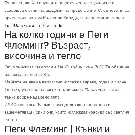
Тя посещава Холивудското професионално училище и
завършва с отлично академично представяне. След това тя се
присъединява към Колорадо Колидж, за да постигне степен.
Топ 100 цитати на Нейтън Чен
На колко години е Пеги
Флеминг? Възраст,
височина и тегло
Олимпийският шампион е
На 73 години
към
2021.
Тя обаче не
изглежда на ден от
40.
Майката на двама възрастни изглежда здрава, годна и силна.
Тя е
5 фута 4 инча
висок и тежи около
110 паунда.
Тя
има
тънко добре надарено тяло.
ИЛИ
Освен това Флеминг има дълга кестенява коса и
зашеметяващи сини очи, които изглеждат красиви със светлия
си тен.
Пеги Флеминг | Кънки и