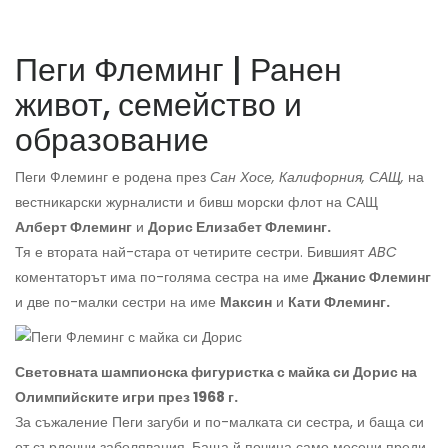
Пеги Флеминг | Ранен
живот, семейство и
образование
Пеги Флеминг е родена през
Сан Хосе, Калифорния, САЩ,
на
вестникарски журналисти и бивш морски флот на САЩ
Алберт Флеминг
и
Дорис Елизабет Флеминг.
Тя е втората най-стара от четирите сестри. Бившият
ABC
коментаторът има по-голяма сестра на име
Джанис Флеминг
и две по-малки сестри на име
Максин
и
Кати Флеминг.
Световната шампионска фигуристка с майка си Дорис на
Олимпийските игри през 1968 г.
За съжаление Пеги загуби и по-малката си сестра, и баща си
от сърдечни заболявания. Баща й почина само месеци преди