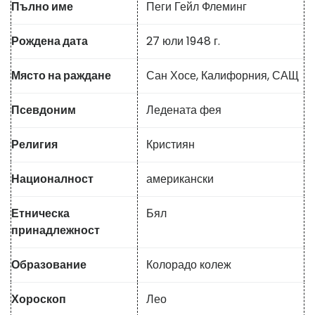
Пълно име
Пеги Гейл Флеминг
Рождена дата
27 юли 1948 г.
Място на раждане
Сан Хосе, Калифорния, САЩ
Псевдоним
Ледената фея
Религия
Кристиян
Националност
американски
Етническа
Бял
принадлежност
Образование
Колорадо колеж
Хороскоп
Лео