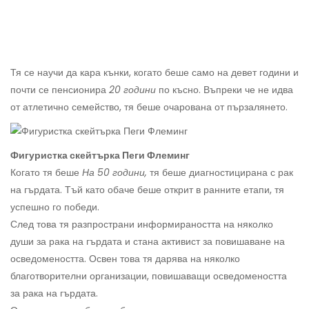
Тя се научи да кара кънки, когато беше само на девет години и
почти се пенсионира
20 години
по късно. Въпреки че не идва
от атлетично семейство, тя беше очарована от пързалянето.
Фигуристка скейтърка Пеги Флеминг
Когато тя беше
На 50 години,
тя беше диагностицирана с рак
на гърдата. Тъй като обаче беше открит в ранните етапи, тя
успешно го победи.
След това тя разпространи информираността на няколко
души за рака на гърдата и стана активист за повишаване на
осведомеността. Освен това тя дарява на няколко
благотворителни организации, повишаващи осведомеността
за рака на гърдата.