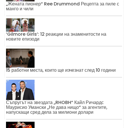
„Жената пионер“ Ree Drummond Рецепта за пиле с
манго и чили
‘Gilmore Girls’: 12 реакции на знаменитости на
новите епизоди
15 работни места, които ще изчезнат след 10 години
Съпругът на звездата „RHOBH“ Кайл Ричардс
Маурисио Умански „Не дава нищо“ за агентите,
напускащи сред дела за милиони долари