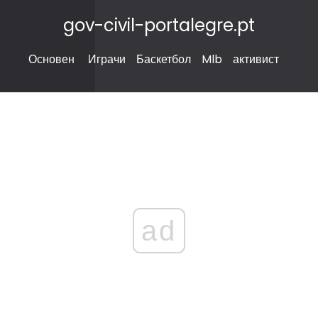
gov-civil-portalegre.pt
Основен
Играчи
Баскетбол
Mlb
активист
ad