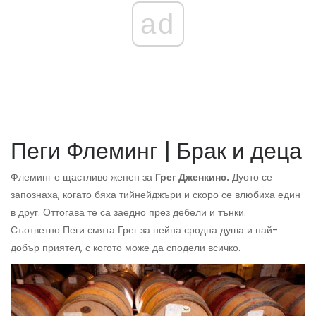
ad
Пеги Флеминг | Брак и деца
Флеминг е щастливо женен за
Грег Дженкинс.
Дуото се
запознаха, когато бяха тийнейджъри и скоро се влюбиха един
в друг. Оттогава те са заедно през дебели и тънки.
Съответно Пеги смята Грег за нейна сродна душа и най-
добър приятел, с когото може да сподели всичко.