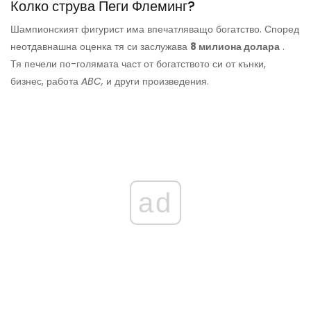
Колко струва Пеги Флеминг?
Шампионският фигурист има впечатляващо богатство. Според
неотдавнашна оценка тя си заслужава
8 милиона долара
.
Тя печели по-голямата част от богатството си от кънки,
бизнес, работа
ABC,
и други произведения.
ad