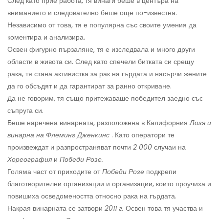
След като прие работа, тя винаги беше в центъра на
вниманието и следователно беше още по-известна.
Независимо от това, тя е популярна със своите умения да
коментира и анализира.
Освен фигурно пързаляне, тя е изследвала и много други
области в живота си. След като спечели битката си срещу
рака, тя стана активистка за рак на гърдата и насърчи жените
да го обсъдят и да гарантират за ранно откриване.
Да не говорим, тя също притежаваше победител заедно със
съпруга си.
Беше наречена винарната, разположена в Калифорния
Лозя и
винарна на Флеминг Дженкинс
. Като оператори те
произвеждат и разпространяват почти
2 000
случаи на
Хореография
и
Победи Розе.
Голяма част от приходите от
Победи Розе
подкрепи
благотворителни организации и организации, които проучиха и
повишиха осведомеността относно рака на гърдата.
Накрая винарната се затвори
2011 г.
Освен това тя участва и