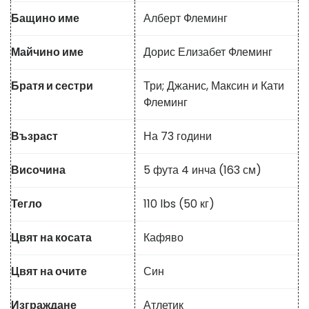
Бащино име
Алберт Флеминг
Майчино име
Дорис Елизабет Флеминг
Братя и сестри
Три; Джанис, Максин и Кати
Флеминг
Възраст
На 73 години
Височина
5 фута 4 инча (163 см)
Тегло
110 lbs (50 кг)
Цвят на косата
Кафяво
Цвят на очите
Син
Изграждане
Атлетик