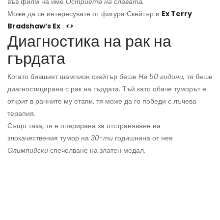
във филм на име
Остриета на славата.
Може да се интересувате от фигура Скейтър и
Ex Terry
Bradshaw’s Ex
:
<>
Диагностика на рак на
гърдата
Когато бившият шампион скейтър беше
На 50 години,
тя беше
диагностицирана с рак на гърдата. Тъй като обаче туморът е
открит в ранните му етапи, тя може да го победи с лъчева
терапия.
Също така, тя е оперирана за отстраняване на
злокачествения тумор на
30-ти
годишнина от нея
Олимпийски
спечелване на златен медал.