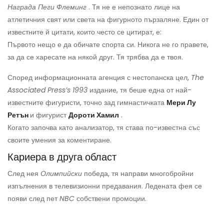
Награда Пеги Флеминг
. Тя не е непознато лице на
атлетичния свят или света на фигурното пързаляне. Един от
известните й цитати, които често се цитират, е:
Първото нещо е да обичате спорта си. Никога не го правете,
за да се харесате на някой друг. Тя трябва да е твоя.
Според информационната агенция с нестопанска цел,
The
Associated Press’s 1993
издание, тя беше една от най-
известните фигуристи, точно зад гимнастичката
Мери Лу
Ретън
и фигурист
Дороти Хамил
.
Когато започва като анализатор, тя става по-известна със
своите умения за коментиране.
Кариера в друга област
След нея
Олимпийски
победа, тя направи многобройни
изпълнения в телевизионни предавания. Ледената фея се
появи след пет
NBC
собствени промоции.