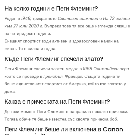
На колко години е Пеги Флеминг?
Роден в
1948,
трикратното
Световен шампион
е
На 72 години
към
27 юли 2020 г.
Въпреки това тя все още изглежда сякаш е
на четиридесет години.
Бившият спортист води активен и здравословен начин на
живот. Тя е силна и годна.
Къде Пеги Флеминг спечели злато?
Пеги Флеминг спечели златен медал в
1968 Олимпийски игри
който се проведе в
Гренобъл, Франция.
Същата година тя
беше единственият спортист от Америка, който взе златото у
дома.
Каква е прическата на Пеги Флеминг?
До този момент Пеги Флеминг е направила няколко прически.
Тогава обаче тя беше известна със своята прическа боб.
Пеги Флеминг беше ли включена в Canon