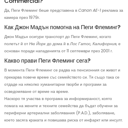
Commercial?
Да, Пеги Флеминг беше представена в
Canon AE-1
реклама за
камера през 1979г.
Как Джон Мадън помогна на Пеги Флеминг?
Джон Мадън осигури транспорт до Пеги Флеминг, когато
полетът й от
Ню Йорк
до дома й в
Лос Гатос, Калифорния,
е
основан поради нападенията от 11 септември през 2001 г.
Какво прави Пеги Флеминг сега?
В момента Пеги Флеминг се радва на пенсионния си живот и
прекарва повече време със семейството си. Тя също така се
отдаде на няколко хуманитарни творби и програми за
осведомяване от време на време.
Наскоро тя участва в програма за информираност, която
помага на жените и техните семейства да бъдат обучени за
периферни артериални заболявания (P.A.D.), заболяване,
което засяга краката и повишава риска от инфаркт или инсулт.