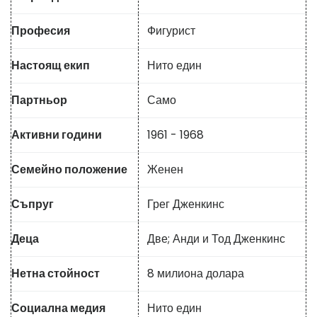
Професия
Фигурист
Настоящ екип
Нито един
Партньор
Само
Активни години
1961 - 1968
Семейно положение
Женен
Съпруг
Грег Дженкинс
Деца
Две; Анди и Тод Дженкинс
Нетна стойност
8 милиона долара
Социална медия
Нито един