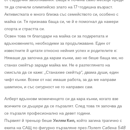
тя да спечели олимпийско злато на 17-годишна възраст.
Активистката е много близка със семейството си, особено с
майка си. Тя признава баща си, че й е помогнал да намери
спорта и страстта си.
Освен това тя благодари на майка си за подкрепата и
вдъхновението, необходими за продължаване. Един от
известните й цитати относно нейния успех и родителите е:
Нямаше да започна да карам кънки, ако не беше баща ми, но
станах скейтър заради майка ми. Не е разтеглянето на
смисъла да се каже: „Станахме скейтър“, двама души, един
чифт кънки. Всеки от нас имаше работа, за да ме направи
шампион, и със сигурност не го направих сам.
Алберт вдъхнови момиченцето си да кара кънки, когато взе
всичките си дъщери да се пързалят. След това тя започва да
се пързаля професионално на девет години.
Първият й треньор беше
Уилям Кип,
който загина трагично с
екипа на САЩ по фигурно пързаляне през
Полет Сабена 548