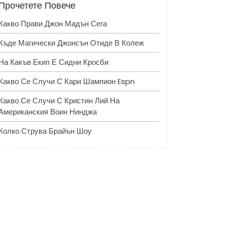
Прочетете Повече
Какво Прави Джон Мадън Сега
Къде Магически Джонсън Отиде В Колеж
На Какъв Екип Е Сидни Кросби
Какво Се Случи С Кари Шампион Espn
Какво Се Случи С Кристин Лий На
Американския Воин Нинджа
Колко Струва Брайън Шоу