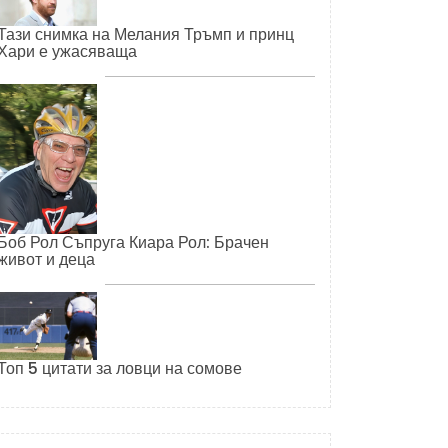
Тази снимка на Мелания Тръмп и принц
Хари е ужасяваща
Боб Рол Съпруга Киара Рол: Брачен
живот и деца
Топ 5 цитати за ловци на сомове