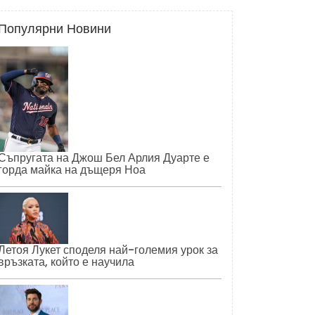
Популярни Новини
Съпругата на Джош Бел Арлия Дуарте е
горда майка на дъщеря Ноа
Летоя Лукет споделя най-големия урок за
връзката, който е научила