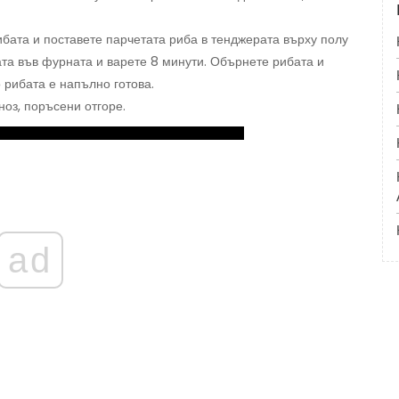
ибата и поставете парчетата риба в тенджерата върху полу
та във фурната и варете 8 минути. Обърнете рибата и
 рибата е напълно готова.
оз, поръсени отгоре.
ad