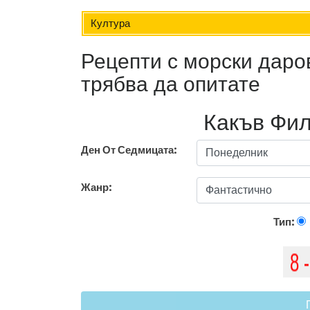
Култура
Рецепти с морски даров
трябва да опитате
Какъв Фил
Ден От Седмицата:
Жанр:
Тип: