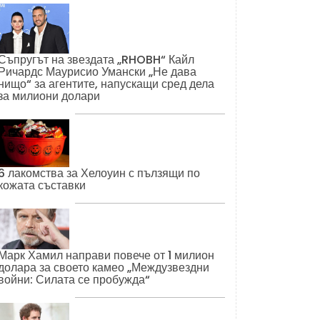
Съпругът на звездата „RHOBH“ Кайл
Ричардс Маурисио Умански „Не дава
нищо“ за агентите, напускащи сред дела
за милиони долари
6 лакомства за Хелоуин с пълзящи по
кожата съставки
Марк Хамил направи повече от 1 милион
долара за своето камео „Междузвездни
войни: Силата се пробужда“