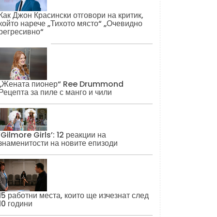
Как Джон Красински отговори на критик,
който нарече „Тихото място“ „Очевидно
регресивно“
„Жената пионер“ Ree Drummond
Рецепта за пиле с манго и чили
‘Gilmore Girls’: 12 реакции на
знаменитости на новите епизоди
15 работни места, които ще изчезнат след
10 години