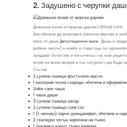
2. Задушено с черупки даш
Домашна яхния от морски дарове | iStock.com
Ако обичате да включвате азиатски вкусове в люб
месо от даши
Дегустационна маса
. Даши е тради
рибени люспи) и комбо и става още по-ароматен,
придават богатство и изтънченост на тази рецепт
ястие на всяка вечеря и със сигурност ще бъде хи
Състав:
2 супени лъжици фъстъчено масло
1 килограм челни скариди, обелени и оформени
Sake саке чаша
1 чаша даши
3 супени лъжици захар
2 супени лъжици соев сос
1 (1-инчово) парче джинджифил, обелено и нар
2 скилидки чесън, нарязани на тънко
1 луковица копър, тънко нарязан