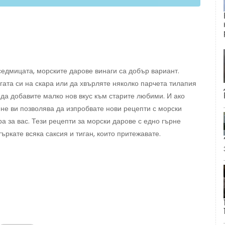
седмицата, морските дарове винаги са добър вариант.
гата си на скара или да хвърляте няколко парчета тилапия
 да добавите малко нов вкус към старите любими. И ако
не ви позволява да изпробвате нови рецепти с морски
а за вас. Тези рецепти за морски дарове с едно гърне
ъркате всяка саксия и тиган, които притежавате.