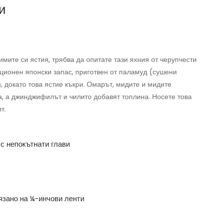
и
имите си ястия, трябва да опитате тази яхния от черупчести
ционен японски запас, приготвен от паламуд (сушени
 докато това ястие къкри. Омарът, мидите и мидите
а, а джинджифилът и чилито добавят топлина. Носете това
т.
 с непокътнати глави
язано на ¼-инчови ленти