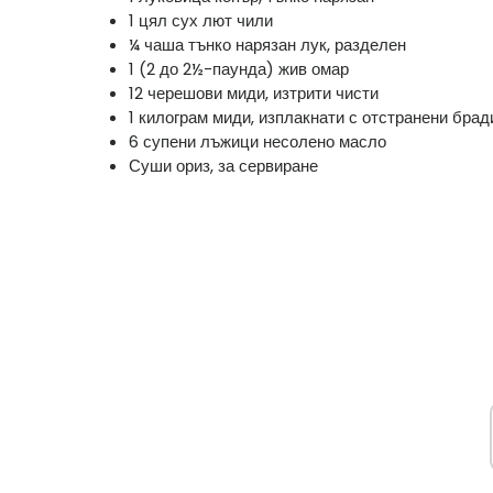
1 цял сух лют чили
¼ чаша тънко нарязан лук, разделен
1 (2 до 2½-паунда) жив омар
12 черешови миди, изтрити чисти
1 килограм миди, изплакнати с отстранени брад
6 супени лъжици несолено масло
Суши ориз, за ​​сервиране