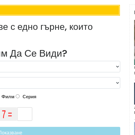
е с едно гърне, които
м Да Се Види?
Филм
Серия
Показване