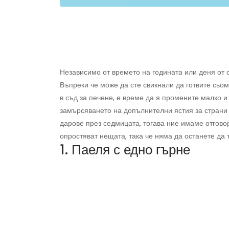
Независимо от времето на годината или деня от 
Въпреки че може да сте свикнали да готвите сьом
в съд за печене, е време да я промените малко и
замърсяването на допълнителни ястия за страни 
дарове през седмицата, тогава ние имаме отговор
опростяват нещата, така че няма да останете да т
1. Паеля с едно гърне