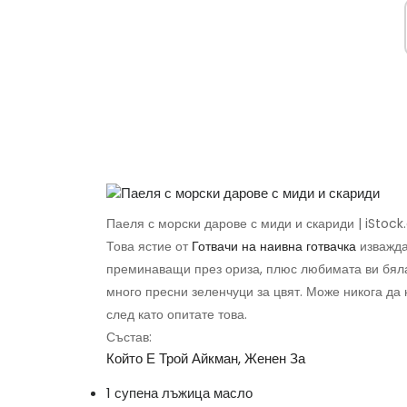
Паеля с морски дарове с миди и скариди | iStoc
Това ястие от
Готвачи на наивна готвачка
изважда
преминаващи през ориза, плюс любимата ви бяла 
много пресни зеленчуци за цвят. Може никога да 
след като опитате това.
Състав:
Който Е Трой Айкман, Женен За
1 супена лъжица масло