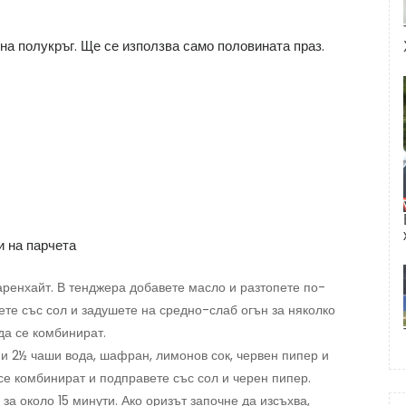
 на полукръг. Ще се използва само половината праз.
и на парчета
аренхайт. В тенджера добавете масло и разтопете по-
ете със сол и задушете на средно-слаб огън за няколко
да се комбинират.
 и 2½ чаши вода, шафран, лимонов сок, червен пипер и
се комбинират и подправете със сол и черен пипер.
за около 15 минути. Ако оризът започне да изсъхва,