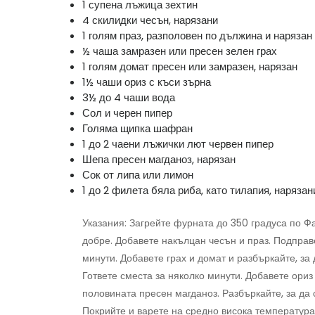
1 супена лъжица зехтин
4 скилидки чесън, нарязани
1 голям праз, разполовен по дължина и нарязан
½ чаша замразен или пресен зелен грах
1 голям домат пресен или замразен, нарязан
1½ чаши ориз с къси зърна
3½ до 4 чаши вода
Сол и черен пипер
Голяма щипка шафран
1 до 2 чаени лъжички лют червен пипер
Шепа пресен магданоз, нарязан
Сок от липа или лимон
1 до 2 филета бяла риба, като тилапия, нарязан
Указания: Загрейте фурната до 350 градуса по Ф
добре. Добавете накълцан чесън и праз. Подправ
минути. Добавете грах и домат и разбъркайте, за 
Гответе сместа за няколко минути. Добавете ориз
половината пресен магданоз. Разбъркайте, за да 
Покрийте и варете на средно висока температура 