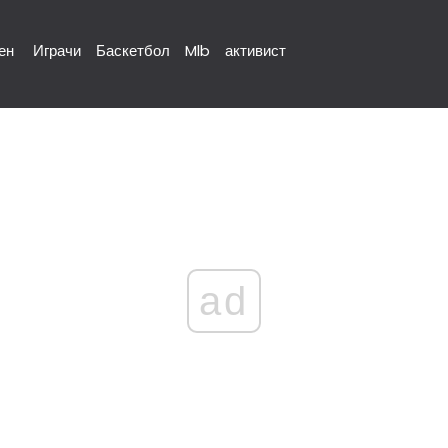
ен
Играчи
Баскетбол
Mlb
активист
ad