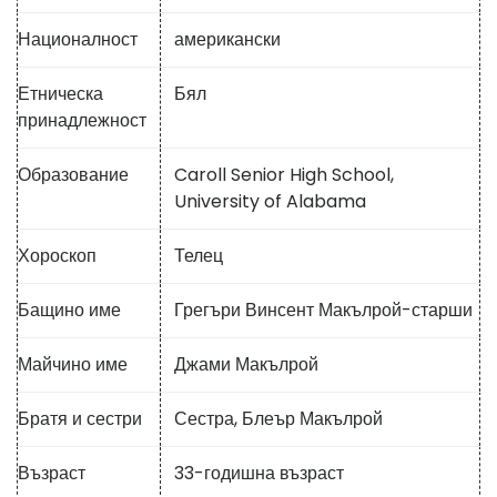
Националност
американски
Етническа
Бял
принадлежност
Образование
Caroll Senior High School,
University of Alabama
Хороскоп
Телец
Бащино име
Грегъри Винсент Макълрой-старши
Майчино име
Джами Макълрой
Братя и сестри
Сестра, Блеър Макълрой
Възраст
33-годишна възраст