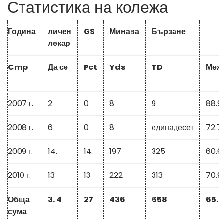
Статистика на колежа
Година
личен
GS
Минава
Бързане
лекар
Cmp
Да се
Pct
Yds
TD
Ме
2007 г.
2
0
8
9
88.
2008 г.
6
0
8
единадесет
72.
2009 г.
14.
14.
197
325
60.
2010 г.
13
13
222
313
70.
Обща
3. 4
27
436
658
65.
сума