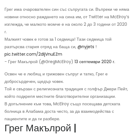
Грег има очарователен син със съпругата си. Въпреки че няма
новини относно раждането на сина им, от Twitter на McElroy’s
изглежда, че малкото момче е на около 2 до 3 години от 2020
г.
Малкият човек е готов за 1 седмица! Тази седмица той
разтърсва стария отряд на баща си,
@nyjets
!
pic.twitter.com/2dIjVnuEZm
- Грег Макълрой (@GregMcElroy)
13 септември 2020 г.
Освен че е любящ и грижовен съпруг и татко, Грег е
добросърдечен, щедър човек.
Той е свързан с религиозната традиция с голфър Джери Пейт,
който подкрепя местните благотворителни организации.
В допълнение към това, McElroy също посещава детската
болница в Алабама доста често, за да взаимодейства с
пациентите и да ги разбере.
Грег Макълрой |