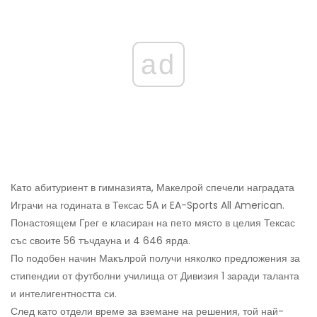
ad
Като абитуриент в гимназията, Макелрой спечели наградата
Играчи на годината в Тексас 5A и EA-Sports All American.
Понастоящем Грег е класиран на пето място в целия Тексас
със своите 56 тъчдауна и 4 646 ярда.
По подобен начин Макълрой получи няколко предложения за
стипендии от футболни училища от Дивизия 1 заради таланта
и интелигентността си.
След като отдели време за вземане на решения, той най-