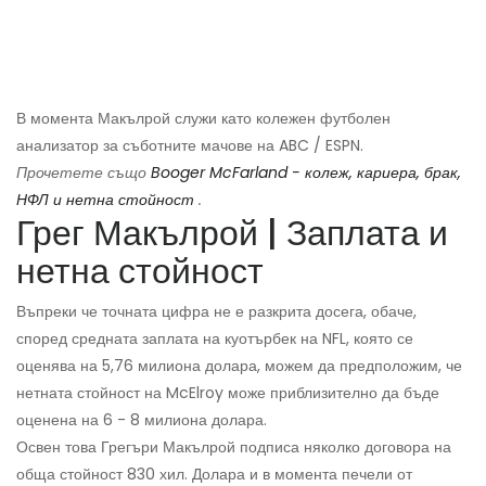
В момента Макълрой служи като колежен футболен
анализатор за съботните мачове на ABC / ESPN.
Прочетете също
Booger McFarland - колеж, кариера, брак,
НФЛ и нетна стойност
.
Грег Макълрой | Заплата и
нетна стойност
Въпреки че точната цифра не е разкрита досега, обаче,
според средната заплата на куотърбек на NFL, която се
оценява на 5,76 милиона долара, можем да предположим, че
нетната стойност на McElroy може приблизително да бъде
оценена на 6 - 8 милиона долара.
Освен това Грегъри Макълрой подписа няколко договора на
обща стойност 830 хил. Долара и в момента печели от