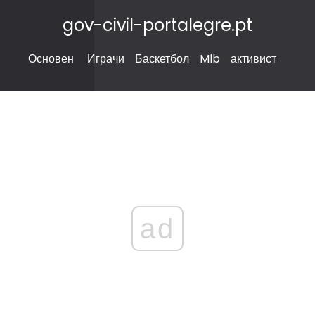
gov-civil-portalegre.pt
Основен
Играчи
Баскетбол
Mlb
активист
ad