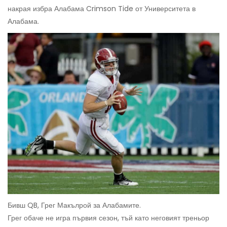
накрая избра Алабама Crimson Tide от Университета в
Алабама.
Бивш QB, Грег Макълрой за Алабамите.
Грег обаче не игра първия сезон, тъй като неговият треньор