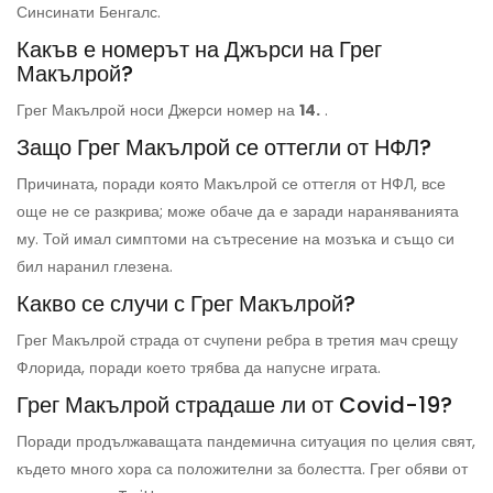
Синсинати Бенгалс.
Какъв е номерът на Джърси на Грег
Макълрой?
Грег Макълрой носи Джерси номер на
14.
.
Защо Грег Макълрой се оттегли от НФЛ?
Причината, поради която Макълрой се оттегля от НФЛ, все
още не се разкрива; може обаче да е заради нараняванията
му. Той имал симптоми на сътресение на мозъка и също си
бил наранил глезена.
Какво се случи с Грег Макълрой?
Грег Макълрой страда от счупени ребра в третия мач срещу
Флорида, поради което трябва да напусне играта.
Грег Макълрой страдаше ли от Covid-19?
Поради продължаващата пандемична ситуация по целия свят,
където много хора са положителни за болестта. Грег обяви от