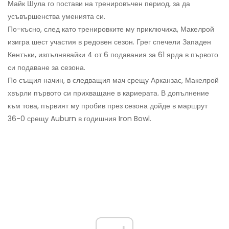
Майк Шула го постави на тренировъчен период, за да
усъвършенства уменията си.
По-късно, след като тренировките му приключиха, Макелрой
изигра шест участия в редовен сезон. Грег спечели Западен
Кентъки, изпълнявайки 4 от 6 подавания за 61 ярда в първото
си подаване за сезона.
По същия начин, в следващия мач срещу Арканзас, Макелрой
хвърли първото си прихващане в кариерата. В допълнение
към това, първият му пробив през сезона дойде в маршрут
36-0 срещу Auburn в годишния Iron Bowl.