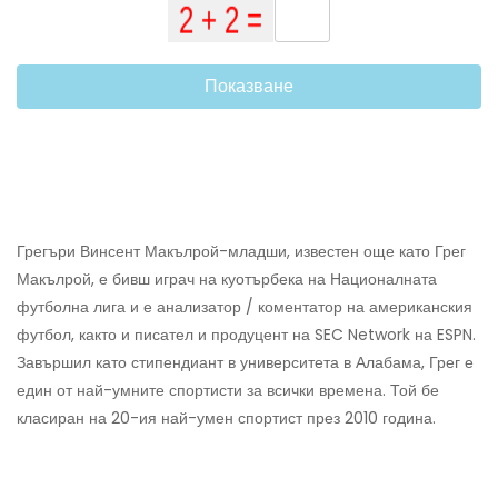
Показване
Грегъри Винсент Макълрой-младши, известен още като Грег
Макълрой, е бивш играч на куотърбека на Националната
футболна лига и е анализатор / коментатор на американския
футбол, както и писател и продуцент на SEC Network на ESPN.
Завършил като стипендиант в университета в Алабама, Грег е
един от най-умните спортисти за всички времена. Той бе
класиран на 20-ия най-умен спортист през 2010 година.