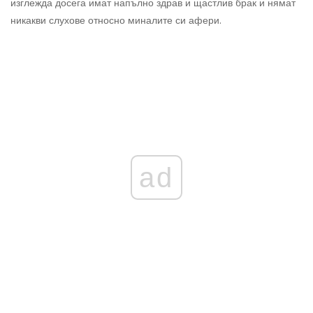
изглежда досега имат напълно здрав и щастлив брак и нямат
никакви слухове относно миналите си афери.
ad