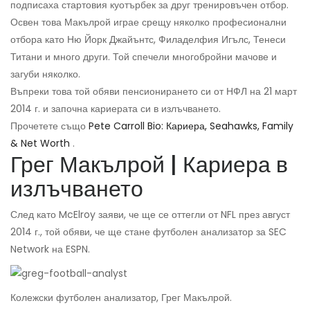
подписаха стартовия куотърбек за друг тренировъчен отбор.
Освен това Макълрой играе срещу няколко професионални
отбора като Ню Йорк Джайънтс, Филаделфия Игълс, Тенеси
Титани и много други. Той спечели многобройни мачове и
загуби няколко.
Въпреки това той обяви пенсионирането си от НФЛ на 21 март
2014 г. и започна кариерата си в излъчването.
Прочетете също
Pete Carroll Bio: Кариера, Seahawks, Family
& Net Worth
.
Грег Макълрой | Кариера в
излъчването
След като McElroy заяви, че ще се оттегли от NFL през август
2014 г., той обяви, че ще стане футболен анализатор за SEC
Network на ESPN.
Колежски футболен анализатор, Грег Макълрой.