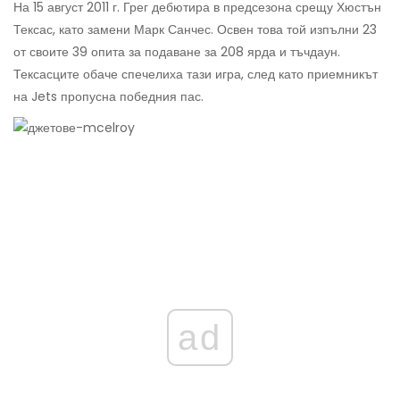
На 15 август 2011 г. Грег дебютира в предсезона срещу Хюстън
Тексас, като замени Марк Санчес. Освен това той изпълни 23
от своите 39 опита за подаване за 208 ярда и тъчдаун.
Тексасците обаче спечелиха тази игра, след като приемникът
на Jets пропусна победния пас.
ad