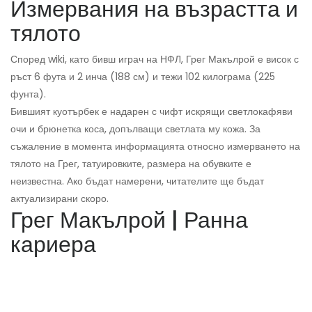
Измервания на възрастта и
тялото
Според wiki, като бивш играч на НФЛ, Грег Макълрой е висок с
ръст 6 фута и 2 инча (188 см) и тежи 102 килограма (225
фунта).
Бившият куотърбек е надарен с чифт искрящи светлокафяви
очи и брюнетка коса, допълващи светлата му кожа. За
съжаление в момента информацията относно измерването на
тялото на Грег, татуировките, размера на обувките е
неизвестна. Ако бъдат намерени, читателите ще бъдат
актуализирани скоро.
Грег Макълрой | Ранна
кариера