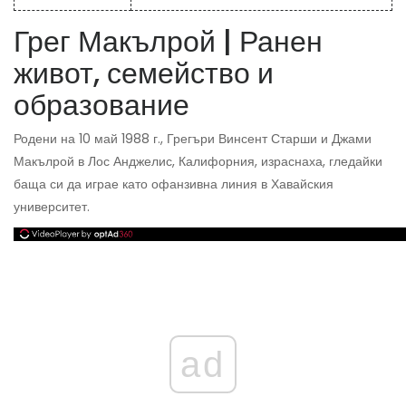
Грег Макълрой | Ранен
живот, семейство и
образование
Родени на 10 май 1988 г., Грегъри Винсент Старши и Джами
Макълрой в Лос Анджелис, Калифорния, израснаха, гледайки
баща си да играе като офанзивна линия в Хавайския
университет.
ad