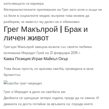
излъчващата си кариера.
Материалистичните притежания на Грег като коли и къщи не
са били в социалните медии; въпреки това можем да
разберем, че животът му далеч не е обикновен.
Грег Макълрой | Брак и
личен живот
Грегъри Макълрой завърза възела със своята любима
колежанка Мередит Грей на 21 февруари 2015 г.
Каква Позиция Играе Майкъл Охър
Това беше проста, но красива сватба, проведена в зала
Арлингтън.
Грег и Мередит в деня на сватбата им.
Двойката се срещаше четири години, преди да се ожени. И
двамата са доста потайни за връзката си, поради което