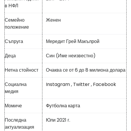
в НФЛ
Семейно
Женен
положение
Съпруга
Мередит Грей Макълрой
Деца
Син (Име неизвестно)
Нетна стойност
Очаква се от 6 до 8 милиона долара
Социална
Instagram
,
Twitter
,
Facebook
медия
Момиче
Футболна карта
Последна
Юли 2021 г.
актуализация