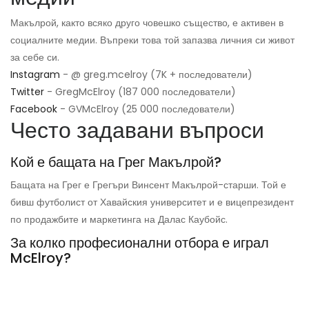
Макълрой, както всяко друго човешко същество, е активен в
социалните медии. Въпреки това той запазва личния си живот
за себе си.
Instagram
- @ greg.mcelroy (7K + последователи)
Twitter
- GregMcElroy (187 000 последователи)
Facebook
- GVMcElroy (25 000 последователи)
Често задавани въпроси
Кой е бащата на Грег Макълрой?
Бащата на Грег е Грегъри Винсент Макълрой-старши. Той е
бивш футболист от Хавайския университет и е вицепрезидент
по продажбите и маркетинга на Далас Каубойс.
За колко професионални отбора е играл
McElroy?