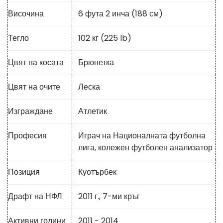
Височина
6 фута 2 инча (188 см)
Тегло
102 кг (225 lb)
Цвят на косата
Брюнетка
Цвят на очите
Леска
Изграждане
Атлетик
Професия
Играч на Националната футболна
лига, колежен футболен анализатор
Позиция
Куотърбек
Драфт на НФЛ
2011 г., 7-ми кръг
Активни години
2011 - 2014