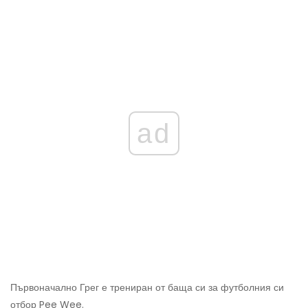
ad
Първоначално Грег е трениран от баща си за футболния си
отбор Pee Wee.