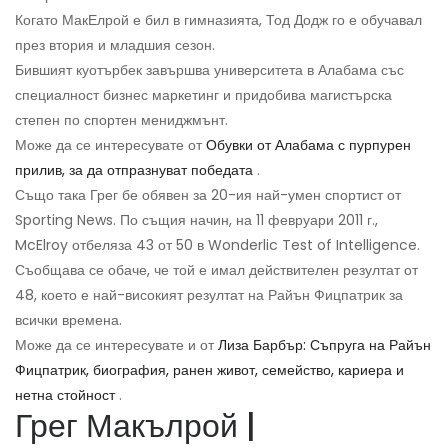
Когато МакЕлрой е бил в гимназията, Тод Додж го е обучавал
през втория и младшия сезон.
Бившият куотърбек завършва университета в Алабама със
специалност бизнес маркетинг и придобива магистърска
степен по спортен мениджмънт.
Може да се интересувате от
Обувки от Алабама с пурпурен
прилив, за да отпразнуват победата
.
Също така Грег бе обявен за 20-ия най-умен спортист от
Sporting News. По същия начин, на 11 февруари 2011 г.,
McElroy отбеляза 43 от 50 в Wonderlic Test of Intelligence.
Съобщава се обаче, че той е имал действителен резултат от
48, което е най-високият резултат на Райън Фицпатрик за
всички времена.
Може да се интересувате и от
Лиза Барбър: Съпруга на Райън
Фицпатрик, биография, ранен живот, семейство, кариера и
нетна стойност
.
Грег Макълрой |