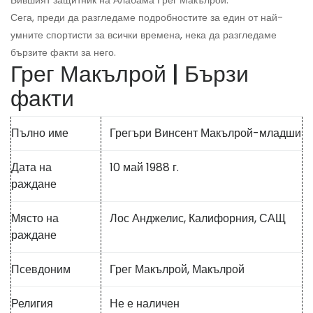
Бившият защитник на Алабама Грег Макълрой.
Сега, преди да разгледаме подробностите за един от най-
умните спортисти за всички времена, нека да разгледаме
бързите факти за него.
Грег Макълрой | Бързи
факти
Пълно име
Грегъри Винсент Макълрой-младши
Дата на
10 май 1988 г.
раждане
Място на
Лос Анджелис, Калифорния, САЩ
раждане
Псевдоним
Грег Макълрой, Макълрой
Религия
Не е наличен