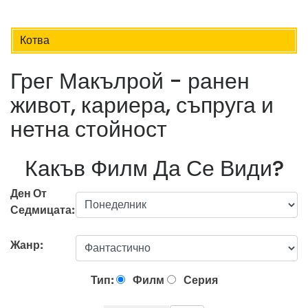
Котва
Грег Макълрой - ранен
живот, кариера, съпруга и
нетна стойност
Какъв Филм Да Се Види?
Ден От
Седмицата:
Жанр:
Тип:
Филм
Серия