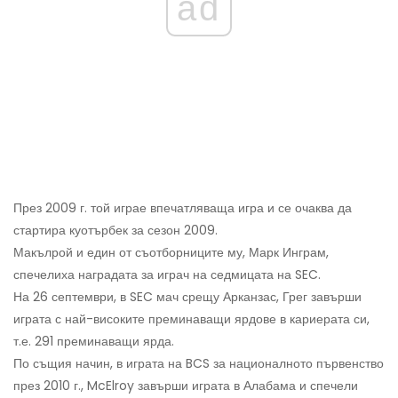
ad
През 2009 г. той играе впечатляваща игра и се очаква да
стартира куотърбек за сезон 2009.
Макълрой и един от съотборниците му, Марк Инграм,
спечелиха наградата за играч на седмицата на SEC.
На 26 септември, в SEC мач срещу Арканзас, Грег завърши
играта с най-високите преминаващи ярдове в кариерата си,
т.е. 291 преминаващи ярда.
По същия начин, в играта на BCS за националното първенство
през 2010 г., McElroy завърши играта в Алабама и спечели