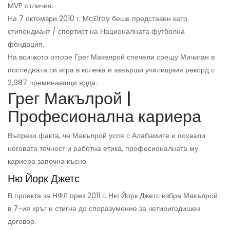
MVP отличия.
На 7 октомври 2010 г. McElroy беше представен като
стипендиант / спортист на Националната футболна
фондация.
На всичкото отгоре Грег Макелрой спечели срещу Мичиган в
последната си игра в колежа и завърши училищния рекорд с
2,987 преминаващи ярда.
Грег Макълрой |
Професионална кариера
Въпреки факта, че Макълрой успя с Алабамите и похвали
неговата точност и работна етика, професионалната му
кариера започна късно.
Ню Йорк Джетс
В проекта за НФЛ през 2011 г. Ню Йорк Джетс избра Макълрой
в 7-ия кръг и стигна до споразумение за четиригодишен
договор.