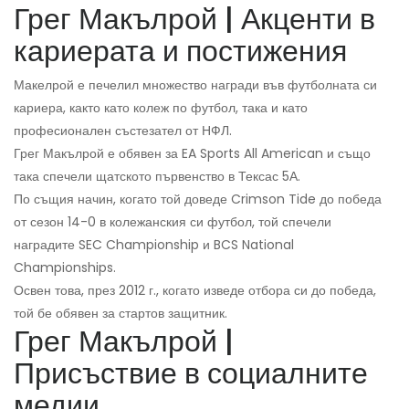
Грег Макълрой | Акценти в
кариерата и постижения
Макелрой е печелил множество награди във футболната си
кариера, както като колеж по футбол, така и като
професионален състезател от НФЛ.
Грег Макълрой е обявен за EA Sports All American и също
така спечели щатското първенство в Тексас 5А.
По същия начин, когато той доведе Crimson Tide до победа
от сезон 14-0 в колежанския си футбол, той спечели
наградите SEC Championship и BCS National
Championships.
Освен това, през 2012 г., когато изведе отбора си до победа,
той бе обявен за стартов защитник.
Грег Макълрой |
Присъствие в социалните
медии