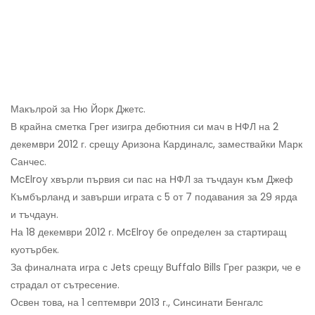
Макълрой за Ню Йорк Джетс.
В крайна сметка Грег изигра дебютния си мач в НФЛ на 2
декември 2012 г. срещу Аризона Кардиналс, замествайки Марк
Санчес.
McElroy хвърли първия си пас на НФЛ за тъчдаун към Джеф
Къмбърланд и завърши играта с 5 от 7 подавания за 29 ярда
и тъчдаун.
На 18 декември 2012 г. McElroy бе определен за стартиращ
куотърбек.
За финалната игра с Jets срещу Buffalo Bills Грег разкри, че е
страдал от сътресение.
Освен това, на 1 септември 2013 г., Синсинати Бенгалс