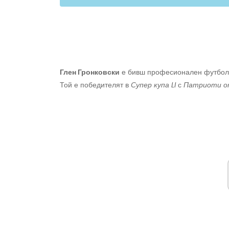
Глен Гронковски
е бивш професионален футболи
Той е победителят в
Супер купа LI
с
Патриоти от