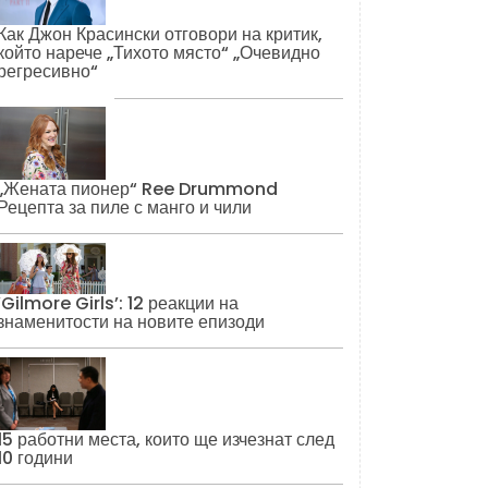
Как Джон Красински отговори на критик,
който нарече „Тихото място“ „Очевидно
регресивно“
„Жената пионер“ Ree Drummond
Рецепта за пиле с манго и чили
‘Gilmore Girls’: 12 реакции на
знаменитости на новите епизоди
15 работни места, които ще изчезнат след
10 години