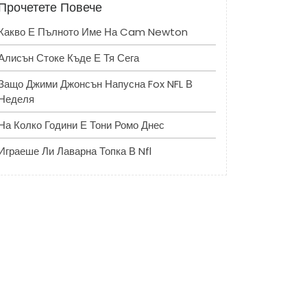
Прочетете Повече
Какво Е Пълното Име На Cam Newton
Алисън Стоке Къде Е Тя Сега
Защо Джими Джонсън Напусна Fox NFL В
Неделя
На Колко Години Е Тони Ромо Днес
Играеше Ли Лаварна Топка В Nfl