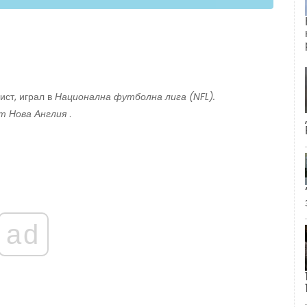
ст, играл в
Национална футболна лига
(NFL).
 Нова Англия
.
ad