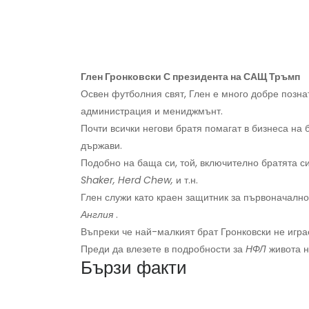
Глен Гронковски С президента на САЩ Тръмп
Освен футболния свят, Глен е много добре познат
администрация и мениджмънт.
Почти всички негови братя помагат в бизнеса на 
държави.
Подобно на баща си, той, включително братята с
Shaker, Herd Chew,
и т.н.
Глен служи като краен защитник за първоначалн
Англия
.
Въпреки че най-малкият брат Гронковски не игра
Преди да влезете в подробности за
НФЛ
живота н
Бързи факти