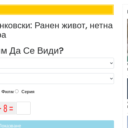
нковски: Ранен живот, нетна
ра
м Да Се Види?
Филм
Серия
Показване