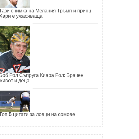
Тази снимка на Мелания Тръмп и принц
Хари е ужасяваща
Боб Рол Съпруга Киара Рол: Брачен
живот и деца
Топ 5 цитати за ловци на сомове