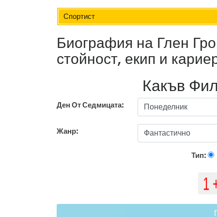
Спортист
Биография на Глен Гро
стойност, екип и карие
Какъв Фил
Ден От Седмицата:
Жанр:
Тип: