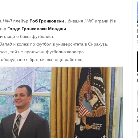
на
НФЛ
плейър
Роб Гронковски
,
бившия
НФЛ
играчи
И
и
йър
Горди Гронковски
Младши
.
ши
също е бивш футболист.
 Запад
и колеж по футбол в университета в Сиракуза.
ига
, той не продължи футболна кариера.
 оборудване с брат си, все още работещ.