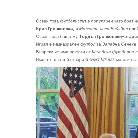
Освен това футболистът е популярен като брат 
Крис Гронковски,
и
Малката лига Бейзбол
пле
Освен това баща му,
Гордън Гронковски-стар
Играл е гимназиален футбол за
Западна Сенека
Въпреки че има оферти от
Канадска футболна л
Вместо това той отвори a
G&G fitness
магазин за