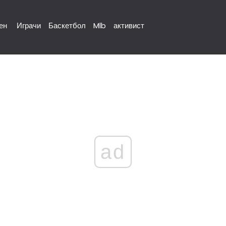
ен
Играчи
Баскетбол
Mlb
активист
ad