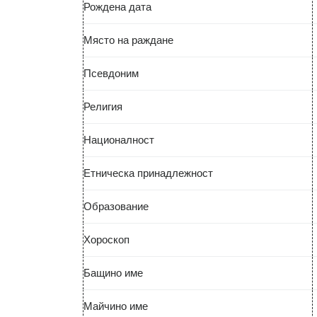
Рождена дата
Място на раждане
Псевдоним
Религия
Националност
Етническа принадлежност
Образование
Хороскоп
Бащино име
Майчино име