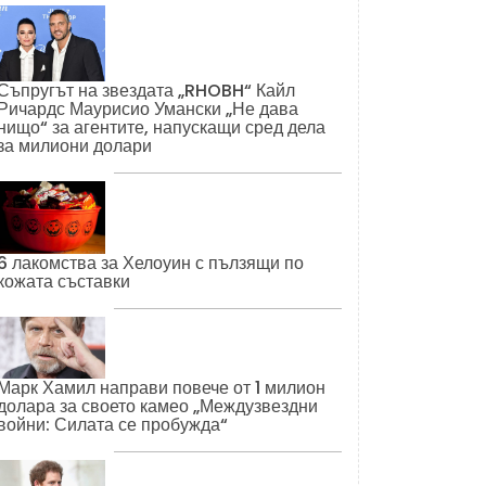
Съпругът на звездата „RHOBH“ Кайл
Ричардс Маурисио Умански „Не дава
нищо“ за агентите, напускащи сред дела
за милиони долари
6 лакомства за Хелоуин с пълзящи по
кожата съставки
Марк Хамил направи повече от 1 милион
долара за своето камео „Междузвездни
войни: Силата се пробужда“