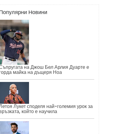
Популярни Новини
Съпругата на Джош Бел Арлия Дуарте е
горда майка на дъщеря Ноа
Летоя Лукет споделя най-големия урок за
връзката, който е научила