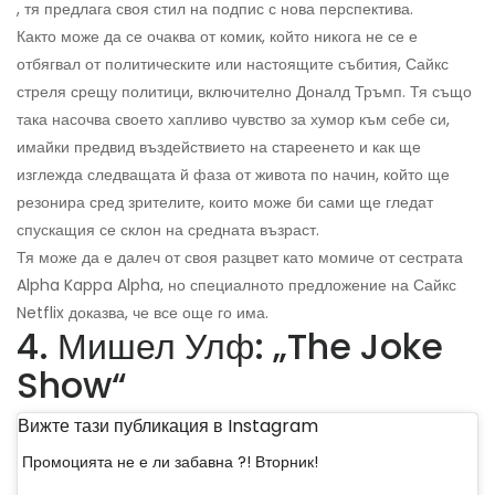
, тя предлага своя стил на подпис с нова перспектива.
Както може да се очаква от комик, който никога не се е
отбягвал от политическите или настоящите събития, Сайкс
стреля срещу политици, включително Доналд Тръмп. Тя също
така насочва своето хапливо чувство за хумор към себе си,
имайки предвид въздействието на стареенето и как ще
изглежда следващата й фаза от живота по начин, който ще
резонира сред зрителите, които може би сами ще гледат
спускащия се склон на средната възраст.
Тя може да е далеч от своя разцвет като момиче от сестрата
Alpha Kappa Alpha, но специалното предложение на Сайкс
Netflix доказва, че все още го има.
4. Мишел Улф: „The Joke
Show“
Вижте тази публикация в Instagram
Промоцията не е ли забавна ?! Вторник!