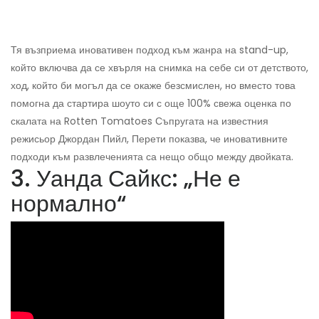
Тя възприема иновативен подход към жанра на stand-up,
който включва да се хвърля на снимка на себе си от детството,
ход, който би могъл да се окаже безсмислен, но вместо това
помогна да стартира шоуто си с още 100% свежа оценка по
скалата на Rotten Tomatoes Съпругата на известния
режисьор Джордан Пийл, Перети показва, че иновативните
подходи към развлеченията са нещо общо между двойката.
3. Уанда Сайкс: „Не е
нормално“