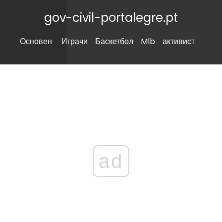
gov-civil-portalegre.pt
Основен
Играчи
Баскетбол
Mlb
активист
ad