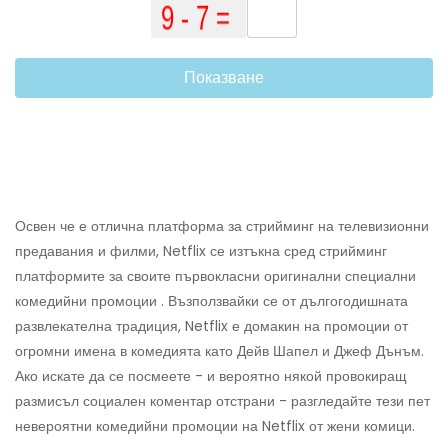
Показване
Освен че е отлична платформа за стрийминг на телевизионни
предавания и филми, Netflix се изтъкна сред стрийминг
платформите за своите първокласни оригинални специални
комедийни промоции . Възползвайки се от дългогодишната
развлекателна традиция, Netflix е домакин на промоции от
огромни имена в комедията като Дейв Шапел и Джеф Дънъм.
Ако искате да се посмеете - и вероятно някой провокиращ
размисъл социален коментар отстрани - разгледайте тези пет
невероятни комедийни промоции на Netflix от жени комици.