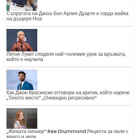
Съпругата на Джош Бел Арлия Дуарте е горда майка
на дъщеря Ноа
Летоя Лукет споделя най-големия урок за връзката,
който е научила
Как Джон Красински отговори на критик, който нарече
„Тихото място“ „Очевидно регресивно“
„Жената пионер“ Ree Drummond Рецепта за пиле с
манго и чили