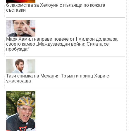
6 лакомства за Хелоуин с пълзящи по кожата
съставки
Марк Хамил направи повече от 1 милион долара за
своето камео „Междузвездни войни: Силата се
пробужда“
Тази снимка на Мелания Тръмп и принц Хари е
ужасяваща