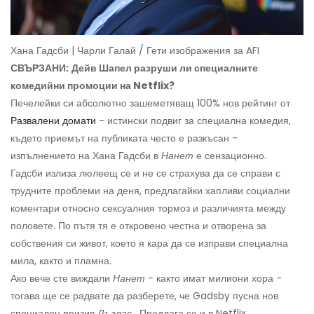
Хана Гадсби | Чарли Галай / Гети изображения за AFI
СВЪРЗАНИ:
Дейв Шапел разруши ли специалните
комедийни промоции на Netflix?
Печелейки си абсолютно зашеметяващ 100% нов рейтинг от
Развалени домати
- истински подвиг за специална комедия,
където приемът на публиката често е разкъсан -
изпълнението на Хана Гадсби в
Нанет
е сензационно.
Гадсби излиза люлеещ се и не се страхува да се справи с
трудните проблеми на деня, предлагайки хапливи социални
коментари относно сексуалния тормоз и различията между
половете. По пътя тя е откровено честна и отворена за
собствения си живот, което я кара да се изправи специална
мила, както и пламна.
Ако вече сте виждали
Нанет -
както имат милиони хора -
тогава ще се радвате да разберете, че Gadsby пусна нов
специален призив
Дъглас
. Предлага се и в Netflix.