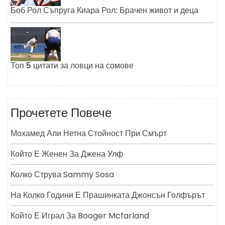
Боб Рол Съпруга Киара Рол: Брачен живот и деца
Топ 5 цитати за ловци на сомове
Прочетете Повече
Мохамед Али Нетна Стойност При Смърт
Който Е Женен За Джена Улф
Колко Струва Sammy Sosa
На Колко Години Е Прашинката Джонсън Голфърът
Който Е Играл За Booger Mcfarland