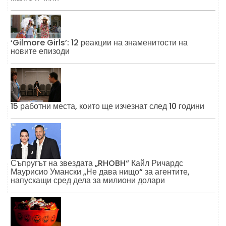
‘Gilmore Girls’: 12 реакции на знаменитости на
новите епизоди
15 работни места, които ще изчезнат след 10 години
Съпругът на звездата „RHOBH“ Кайл Ричардс
Маурисио Умански „Не дава нищо“ за агентите,
напускащи сред дела за милиони долари