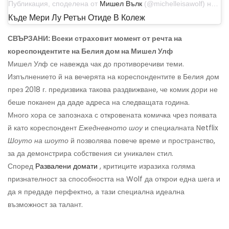
Публикация, споделена от
Мишел Вълк
(@michelleisawolf) на 8 декември 2019 г. в 17:29 ч. PST
Къде Мери Лу Ретън Отиде В Колеж
СВЪРЗАНИ: Всеки страховит момент от речта на
кореспондентите на Белия дом на Мишел Улф
Мишел Улф се навежда чак до противоречиви теми.
Изпълнението й на вечерята на кореспондентите в Белия дом
през 2018 г. предизвика такова раздвижване, че комик дори не
беше поканен да даде адреса на следващата година.
Много хора се запознаха с откровената комичка чрез появата
й като кореспондент
Ежедневното шоу
и специалната Netflix
Шоуто на шоуто
й позволява повече време и пространство,
за да демонстрира собствения си уникален стил.
Според
Развалени домати
, критиците изразиха голяма
признателност за способността на Wolf да открои една шега и
да я предаде перфектно, а тази специална идеална
възможност за талант.