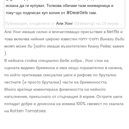
искаха да ги купуват. Толкова обичам тази книжарница и
току-що подписах куп копия от #DearGirls там.
Публикация, споделена от
Али Уонг
(@aliwong) на 19 януари 2020 г. от 10:30 ч. PST
Али Уонг имаше силно и впечатляващо присъствие в Netflix и
това включва нейния широко известен rom-com
Винаги бъди
моят може би
(който имаше възхитителен Киану Рийвс камея
).
В нейната стойка специално
Бебе кобра
, Уонг стои на
сцената видимо бременна и има нещо поразително в начина,
по който притежава сексуални шеги и рифове по брутално
честните (и просто брутални) части на бременността.
Много критици коментираха физичността на нейното
изпълнение, прекъснато от стърчащия й корем. Острите шеги
попадат добре и донесоха на комика 100% свежест по скалата
на Rotten Tomatoes.