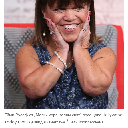
Ейми Ролоф от „Малки хора, голям свят“ посещава Hollywood
Today Live | Дейвид Ливингстън / Гети изображения