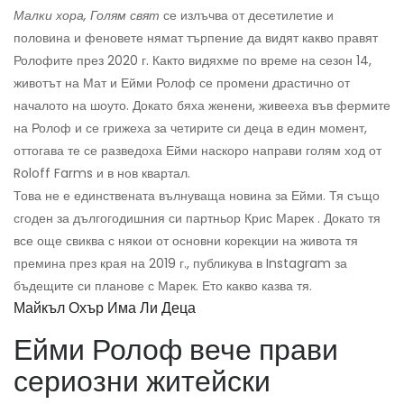
Малки хора, Голям свят
се излъчва от десетилетие и
половина и феновете нямат търпение да видят какво правят
Ролофите през 2020 г. Както видяхме по време на сезон 14,
животът на Мат и Ейми Ролоф се промени драстично от
началото на шоуто. Докато бяха женени, живееха във фермите
на Ролоф и се грижеха за четирите си деца в един момент,
оттогава те се разведоха Ейми наскоро направи голям ход от
Roloff Farms и в нов квартал.
Това не е единствената вълнуваща новина за Ейми. Тя също
сгоден за дългогодишния си партньор Крис Марек . Докато тя
все още свиква с някои от основни корекции на живота тя
премина през края на 2019 г., публикува в Instagram за
бъдещите си планове с Марек. Ето какво казва тя.
Майкъл Охър Има Ли Деца
Ейми Ролоф вече прави
сериозни житейски