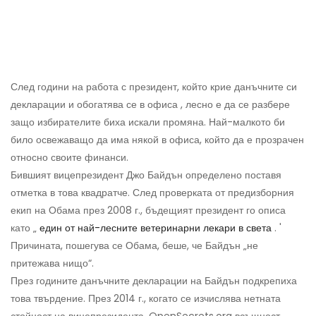
След години на работа с президент, който крие данъчните си
декларации и обогатява се в офиса , лесно е да се разбере
защо избирателите биха искали промяна. Най-малкото би
било освежаващо да има някой в ​​офиса, който да е прозрачен
относно своите финанси.
Бившият вицепрезидент Джо Байдън определено поставя
отметка в това квадратче. След проверката от предизборния
екип на Обама през 2008 г., бъдещият президент го описа
като „
един от най-лесните ветеринарни лекари в света
. '
Причината, пошегува се Обама, беше, че Байдън „не
притежава нищо“.
През годините данъчните декларации на Байдън подкрепиха
това твърдение. През 2014 г., когато се изчислява нетната