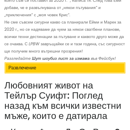
които съм си поставил за 2020 г. “, написа тя. След това Еми
добави, че е развълнувана от „някои пътувания“ и
„приключения“ с „моя човек Крис“.
Не сме съвсем сигурни какво са планирали Ейми и Марек за
2020 г., но се надяваме да чуем за някои сватбени планове,
всички техни дестинации за пътуване и каквото друго може да
се очаква. С
LPBW
завръщайки се и тази година, със сигурност
ще получим много вътрешни прозрения!
Разгледайте
Шут шоубиз лист за измама
във Фейсбук!
Развлечение
Любовният живот на
Тейлър Суифт: Поглед
назад към всички известни
мъже, които е датирала