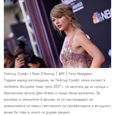
Тейлър Суифт | Лиза О’Конър / AFP / Гети Имиджис
Години наред изглеждаше, че Тейлър Суифт няма късмет в
любовта. Въпреки това, през 2017 г. тя започна да се среща с
британския актьор Джо Алвин и нещо беше различно. За
разлика от миналите й връзки, те се наслаждават на
романтиката си извън светлините на прожекторите и всъщност
може би това е, което ги държи заедно.