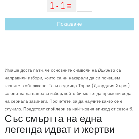
Показване
Имаше доста пъти, че основните символи на
Викинги
са
направили избори, които са ни накарали да си почешем
главите в объркване. Тази седмица Торви (Джорджия Хърст)
се опитва да направи избор, който би могъл да промени хода
на сериала завинаги. Прочетете, за да научите какво се е
случило. Предстоят спойлери за най-новия епизод от сезон 6.
Със смъртта на една
легенда идват и жертви