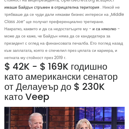
стойност на вицепрезидента, OpenSecrets.org всъщност
имаше Байдън стръмен в отрицателна територия
. Никой не
трябваше да се чуди дали някакви бизнес интереси на „Middle
Class Joe“ ще получат преференциално третиране.
Накратко, каквито и да са недостатъците му -
и са няколко
-
може да се каже, че Байдън няма да се кандидатира за
президент с оглед на финансовата печалба. Ето поглед назад
към заплатата, която е спечелил през цялата си кариера, и
нетната му стойност през 2019 г.
$ 42K - $ 169K годишно
като американски сенатор
от Делауеър до $ 230K
като Veep