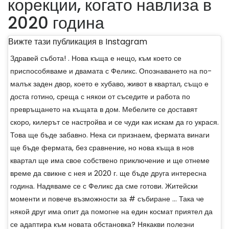
корекции, когато навлиза в
2020 година
Вижте тази публикация в Instagram
Здравей събота! . Нова къща е нещо, към което се
приспособяваме и двамата с Феликс. Опознаването на по-
малък заден двор, което е хубаво, живот в квартал, също е
доста готино, среща с някои от съседите и работа по
превръщането на къщата в дом. Мебелите се доставят
скоро, килерът се настройва и се чуди как искам да го украся.
Това ще бъде забавно. Нека си признаем, фермата винаги
ще бъде фермата, без сравнение, но нова къща в нов
квартал ще има свое собствено приключение и ще отнеме
време да свикне с нея и 2020 г. ще бъде друга интересна
година. Надяваме се с Феликс да сме готови. Житейски
моменти и повече възможности за # събиране ... Така че
някой друг има опит да помогне на един космат приятел да
се адаптира към новата обстановка? Някакви полезни