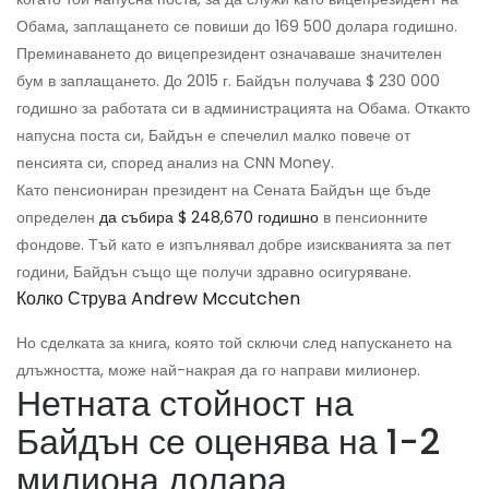
Обама, заплащането се повиши до 169 500 долара годишно.
Преминаването до вицепрезидент означаваше значителен
бум в заплащането. До 2015 г. Байдън получава $ 230 000
годишно за работата си в администрацията на Обама. Откакто
напусна поста си, Байдън е спечелил малко повече от
пенсията си, според анализ на CNN Money.
Като пенсиониран президент на Сената Байдън ще бъде
определен
да събира $ 248,670 годишно
в пенсионните
фондове. Тъй като е изпълнявал добре изискванията за пет
години, Байдън също ще получи здравно осигуряване.
Колко Струва Andrew Mccutchen
Но сделката за книга, която той сключи след напускането на
длъжността, може най-накрая да го направи милионер.
Нетната стойност на
Байдън се оценява на 1-2
милиона долара