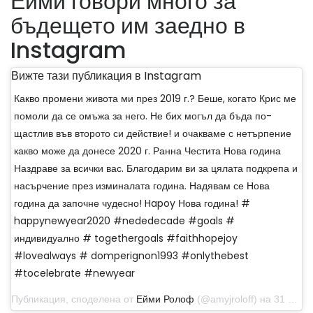
Ейми говори много за
бъдещето им заедно в
Instagram
Вижте тази публикация в Instagram
Какво промени живота ми през 2019 г.? Беше, когато Крис ме
помоли да се омъжа за него. Не бих могъл да бъда по-
щастлив във второто си действие! и очакваме с нетърпение
какво може да донесе 2020 г. Ранна Честита Нова година
Наздраве за всички вас. Благодарим ви за цялата подкрепа и
насърчение през изминалата година. Надявам се Нова
година да започне чудесно! Hapoy Нова година! #
happynewyear2020 #nededecade #goals #
индивидуално # togethergoals #faithhopejoy
#lovealways # domperignon1993 #onlythebest
#tocelebrate #newyear
Публикация, споделена от
Ейми Ролоф
(@amyjroloff) на 31 декември 2019 г. в 18:56 ч. PST