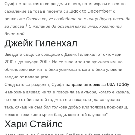
Суифт е тази, която се раздели с него, но тя изрази известно
съжаление за това в песента си „Back to December” с
репликите
Оказва се, че свободата не е нищо друго, освен да
ви липсва
/
С желание да осъзная какво имах, когато ти
беше мой.
Джейк Гиленхал
Звездата също се срещаше с Джейк Гиленхал от октомври
2010 г. до януари 2011 г. Не се знае и тон за връзката им, но
обикновено всички те бяха усмихнати, когато бяха уловени
заедно от папараците.
След като се разделят, Суифт
направи интервю за USA Today
и мнозина вярват, че тя е говорила за актьора, когато е казала,
че едно от бившите й гаджета я е накарало „да се чувства
така, сякаш не съм бил толкова добър или толкова подходящ,
колкото тези хипстърски банди, които той слушаше“.
Хари Стайлс