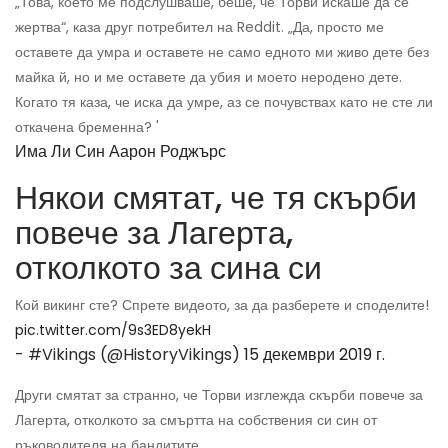
„Това, което ме подслушваше, беше, че Торви искаше да се
жертва“, каза друг потребител на Reddit. „Да, просто ме
оставете да умра и оставете не само едното ми живо дете без
майка й, но и ме оставете да убия и моето неродено дете.
Когато тя каза, че иска да умре, аз се почувствах като не сте ли
откачена бременна? '
Има Ли Син Аарон Роджърс
Някои смятат, че тя скърби
повече за Лагерта,
отколкото за сина си
Кой викинг сте? Спрете видеото, за да разберете и споделите!
pic.twitter.com/9s3ED8yekH
- #Vikings (@HistoryVikings)
15 декември 2019 г.
Други смятат за странно, че Торви изглежда скърби повече за
Лагерта, отколкото за смъртта на собствения си син от
ръководителя на бандитите.