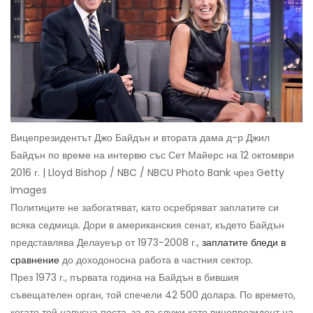
Вицепрезидентът Джо Байдън и втората дама д-р Джил
Байдън по време на интервю със Сет Майерс на 12 октомври
2016 г. | Lloyd Bishop / NBC / NBCU Photo Bank чрез Getty
Images
Политиците не забогатяват, като осребряват заплатите си
всяка седмица. Дори в американския сенат, където Байдън
представлява Делауеър от 1973-2008 г.,
заплатите бледи в
сравнение
до доходоносна работа в частния сектор.
През 1973 г., първата година на Байдън в бившия
съвещателен орган, той спечели 42 500 долара. По времето,
когато той напусна поста, за да служи като вицепрезидент на