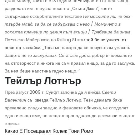
Джон Майер, който е с 13 години по-възрастен от нея. След
раздялата им тя пусна песента „Скъпи Джон“, която
съдържаше оскърбителните текстове
Не мислите ли, че бях
твърде млад, за да се забърквам с него
/
Момичето в
роклята плачеше по целия път вкъщи
/
Трябваше да знам
.
По-късно Майер каза на Rolling Stone
той беше унизен от
песента
казвайки: „Това ме накара да се почувствам ужасно.
Защото не го заслужавах. Сега съм доста добър в поемането
на отговорност и никога не съм правил нищо, за да го заслужа.
За нея беше наистина гадно нещо. “
Тейлър Лотнър
През август 2009 г. Суифт започна да я вижда
Свети
Валентин
съ-звезда Тейлър Лотнър. Тези двамата бяха
прекалено сладки заедно и феновете обичаха, че споделят
едно и също име, но нещата пропаднаха до декември същата
година.
Какво Е Посещавал Колеж Тони Ромо