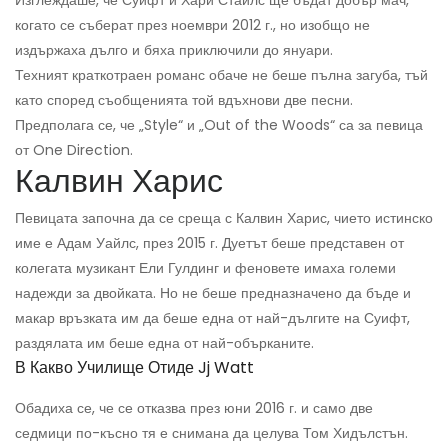
Изглеждаше, че Суифт и Хари Стайлс ще бъдат добър мач,
когато се съберат през ноември 2012 г., но изобщо не
издържаха дълго и бяха приключили до януари.
Техният краткотраен романс обаче не беше пълна загуба, тъй
като според съобщенията той вдъхнови две песни.
Предполага се, че „Style“ и „Out of the Woods“ са за певица
от One Direction.
Калвин Харис
Певицата започна да се среща с Калвин Харис, чието истинско
име е Адам Уайлс, през 2015 г. Дуетът беше представен от
колегата музикант Ели Гулдинг и феновете имаха големи
надежди за двойката. Но не беше предназначено да бъде и
макар връзката им да беше една от най-дългите на Суифт,
раздялата им беше една от най-обърканите.
В Какво Училище Отиде Jj Watt
Обадиха се, че се отказва през юни 2016 г. и само две
седмици по-късно тя е снимана да целува Том Хидълстън.