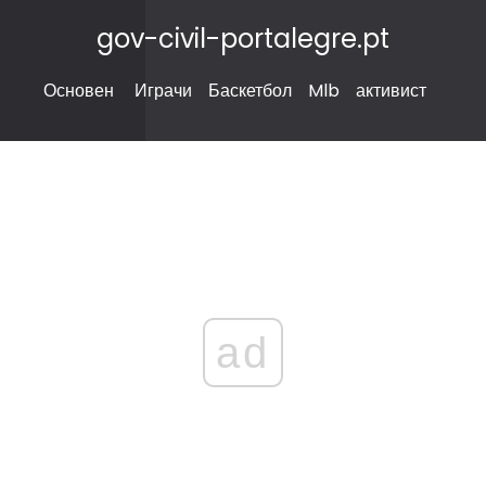
gov-civil-portalegre.pt
Основен
Играчи
Баскетбол
Mlb
активист
ad