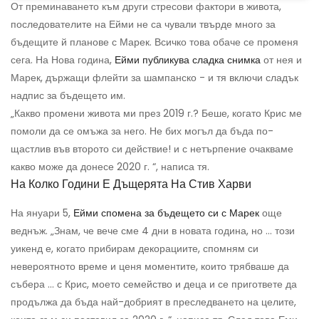
От преминаването към други стресови фактори в живота,
последователите на Ейми не са чували твърде много за
бъдещите й планове с Марек. Всичко това обаче се променя
сега. На Нова година,
Ейми публикува сладка снимка
от нея и
Марек, държащи флейти за шампанско - и тя включи сладък
надпис за бъдещето им.
„Какво промени живота ми през 2019 г.? Беше, когато Крис ме
помоли да се омъжа за него. Не бих могъл да бъда по-
щастлив във второто си действие! и с нетърпение очакваме
какво може да донесе 2020 г. “, написа тя.
На Колко Години Е Дъщерята На Стив Харви
На януари 5,
Ейми спомена за бъдещето си с Марек
още
веднъж. „Знам, че вече сме 4 дни в новата година, но ... този
уикенд е, когато прибирам декорациите, спомням си
невероятното време и ценя моментите, които трябваше да
събера ... с Крис, моето семейство и деца и се пригответе да
продължа да бъда най-добрият в преследването на целите,