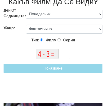
Какъв Филм Да Се Види?
Ден От
Седмицата:
Жанр:
Тип:
Филм
Серия
Показване