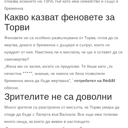
отказва искането на Torvi, тъй като има семейство и също е
бременна.
Какво казват феновете за
Торви
Феновете не са особено развълнувани от Торви, готов да се
жертва, докато е бременна с дъщеря и съпруг, които се
нуждаят от нея. Наистина ли е мислила, че ще я оставят да се
саможертва?
„Жена ми се засмя, когато се предложи. Тя беше като „ти
нечестна *****, знаеше, че никога не биха позволили
бременна жена да бъде жертвана“, '
потребител на Reddit
обясни.
Зрителите не са доволни
Много зрители са разстроени от мисълта, че Торви умира да
отиде да бъде с Лагерта във Валхала. Все още има толкова
много неща, за които да живее в настоящето.