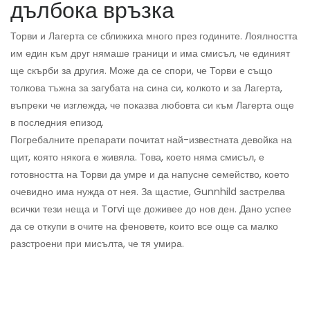
дълбока връзка
Торви и Лагерта се сближиха много през годините. Лоялността
им един към друг нямаше граници и има смисъл, че единият
ще скърби за другия. Може да се спори, че Торви е също
толкова тъжна за загубата на сина си, колкото и за Лагерта,
въпреки че изглежда, че показва любовта си към Лагерта още
в последния епизод.
Погребалните препарати почитат най-известната девойка на
щит, която някога е живяла. Това, което няма смисъл, е
готовността на Торви да умре и да напусне семейство, което
очевидно има нужда от нея. За щастие, Gunnhild застрелва
всички тези неща и Torvi ще доживее до нов ден. Дано успее
да се откупи в очите на феновете, които все още са малко
разстроени при мисълта, че тя умира.