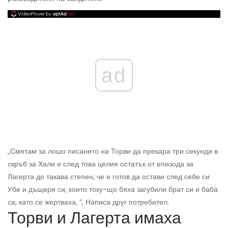
ad
„Смятам за лошо писането на Торви да прекара три секунди в
скръб за Хали и след това целия остатък от епизода за
Лагерта до такава степен, че е готов да остави след себе си
Убе и дъщеря си, които току-що бяха загубили брат си и баба
си, като се жертваха, ”, Написа друг потребител.
Торви и Лагерта имаха