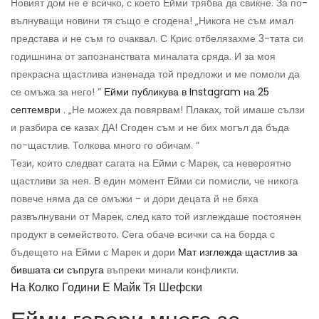
Новият дом не е всичко, с което Ейми трябва да свикне. За по-
вълнуващи новини тя също е сгодена! „Никога не съм имал
представа и не съм го очаквал. С Крис отбелязахме 3-тата си
годишнина от запознанствата миналата сряда. И за моя
прекрасна щастлива изненада той предложи и ме помоли да
се омъжа за него! ”
Ейми публикува в Instagram на 25
септември
. „Не можех да повярвам! Плаках, той имаше сълзи
и разбира се казах ДА! Сгоден съм и не бих могъл да бъда
по-щастлив. Толкова много го обичам. “
Тези, които следват сагата на Ейми с Марек, са невероятно
щастливи за нея. В един момент Ейми си помисли, че никога
повече няма да се омъжи - и дори децата й не бяха
развълнувани от Марек, след като той изглеждаше постоянен
продукт в семейството. Сега обаче всички са на борда с
бъдещето на Ейми с Марек и дори
Мат изглежда щастлив за
бившата си съпруга
въпреки минали конфликти.
На Колко Години Е Майк Тя Шефски