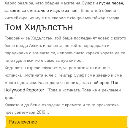
Харис реагира, като обърна масите на Суифт и
пусна песен,
за която се смята, че е изцяло за нея
.
В него той обвини
хитмейкъра, че му е изневерил с
Нощен мениджър
звезда.
Том Хидълстън
Говорейки за Хидълстън, той беше последният човек, с когото
беше преди Алвин, и начинът, по който парадираха и
парадираха с връзката си, непрекъснато караха хората да се
питат дали всичко е само за публичност.
Хидълстън отрече слуховете, че романтиката им не е
истинска. „Истината е, че с Тейлър Суифт сме заедно и сме
много щастливи. Благодаря че попита,'
каза той пред The ​​
Hollywood Reporter
. 'Това е истината. Това не е рекламен
трик. '
Каквото и да беше охладено с времето и те го прекратиха
през септември 2016 г.
Развлечение