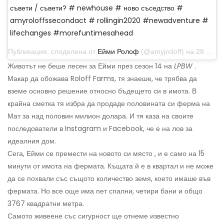
съвети / съвети? # newhouse # ново съседство #
amyroloffssecondact # rollingin2020 #newadventure #
lifechanges #morefuntimesahead
Публикация, споделена от
Ейми Ролоф
(@amyjroloff) на 28 декември 2019 г. в 9:48 ч. PST
Животът не беше лесен за Ейми през сезон 14 на
LPBW
.
Макар да обожава Roloff Farms, тя знаеше, че трябва да
вземе основно решение относно бъдещето си в имота. В
крайна сметка тя избра да продаде половината си ферма на
Мат за над половин милион долара. И тя каза на своите
последователи в Instagram и Facebook, че е на лов за
идеалния дом.
Сега, Ейми се премести на новото си място , и е само на 15
минути от имота на фермата. Къщата й е в квартал и не може
да се похвали със същото количество земя, което имаше във
фермата. Но все още има пет спални, четири бани и общо
3767 квадратни метра.
Самото живеене със сигурност ще отнеме известно