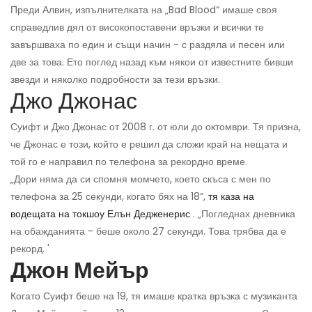
Преди Алвин, изпълнителката на „Bad Blood“ имаше своя
справедлив дял от високопоставени връзки и всички те
завършваха по един и същи начин - с раздяла и песен или
две за това. Ето поглед назад към някои от известните бивши
звезди и няколко подробности за тези връзки.
Джо Джонас
Суифт и Джо Джонас от 2008 г. от юли до октомври. Тя призна,
че Джонас е този, който е решил да сложи край на нещата и
той го е направил по телефона за рекордно време.
„Дори няма да си спомня момчето, което скъса с мен по
телефона за 25 секунди, когато бях на 18“,
тя каза на
водещата на токшоу Елън Дедженерис
. „Погледнах дневника
на обажданията - беше около 27 секунди. Това трябва да е
рекорд. '
Джон Мейър
Когато Суифт беше на 19, тя имаше кратка връзка с музиканта