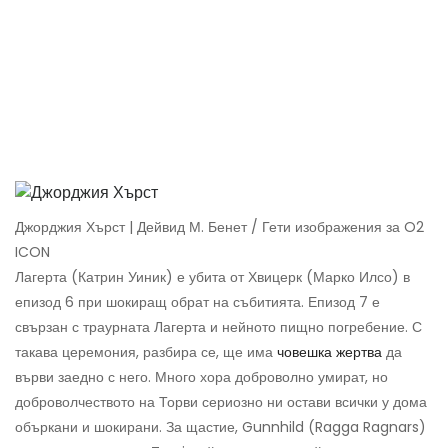
Джорджия Хърст | Дейвид М. Бенет / Гети изображения за O2
ICON
Лагерта (Катрин Уиник) е убита от Хвицерк (Марко Илсо) в
епизод 6 при шокиращ обрат на събитията. Епизод 7 е
свързан с траурната Лагерта и нейното пищно погребение. С
такава церемония, разбира се, ще има
човешка жертва
да
върви заедно с него. Много хора доброволно умират, но
доброволчеството на Торви сериозно ни остави всички у дома
объркани и шокирани. За щастие, Gunnhild (Ragga Ragnars)