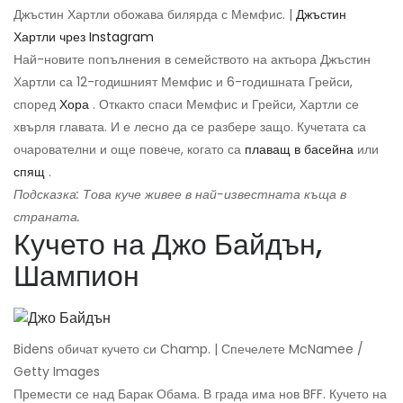
Джъстин Хартли обожава билярда с Мемфис. |
Джъстин
Хартли чрез Instagram
Най-новите попълнения в семейството на актьора Джъстин
Хартли са 12-годишният Мемфис и 6-годишната Грейси,
според
Хора
. Откакто спаси Мемфис и Грейси, Хартли се
хвърля главата. И е лесно да се разбере защо. Кучетата са
очарователни и още повече, когато са
плаващ в басейна
или
спящ
.
Подсказка: Това куче живее в най-известната къща в
страната.
Кучето на Джо Байдън,
Шампион
Bidens обичат кучето си Champ. | Спечелете McNamee /
Getty Images
Премести се над Барак Обама. В града има нов BFF. Кучето на