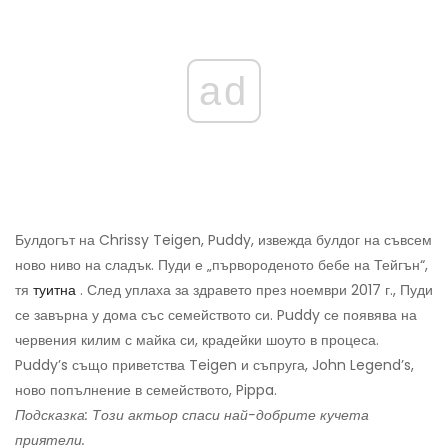
ad
Булдогът на Chrissy Teigen, Puddy, извежда булдог на съвсем
ново ниво на сладък. Пуди е „първороденото бебе на Тейгън“,
тя
туитна
. След уплаха за здравето през ноември 2017 г., Пуди
се завърна у дома със семейството си. Puddy се появява на
червения килим с майка си, крадейки шоуто в процеса.
Puddy’s също приветства Teigen и съпруга, John Legend’s,
ново попълнение в семейството, Pippa.
Подсказка: Този актьор спаси най-добрите кучета
приятели.