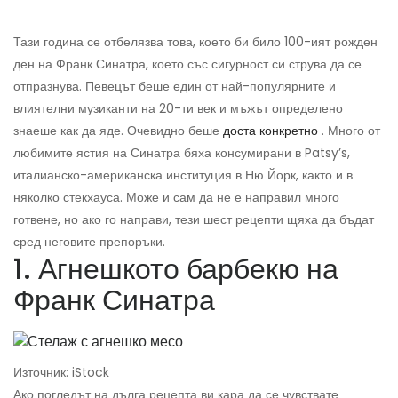
Тази година се отбелязва това, което би било 100-ият рожден
ден на Франк Синатра, което със сигурност си струва да се
отпразнува. Певецът беше един от най-популярните и
влиятелни музиканти на 20-ти век и мъжът определено
знаеше как да яде. Очевидно беше
доста конкретно
. Много от
любимите ястия на Синатра бяха консумирани в Patsy’s,
италианско-американска институция в Ню Йорк, както и в
няколко стекхауса. Може и сам да не е направил много
готвене, но ако го направи, тези шест рецепти щяха да бъдат
сред неговите препоръки.
1. Агнешкото барбекю на
Франк Синатра
Източник: iStock
Ако погледът на дълга рецепта ви кара да се чувствате