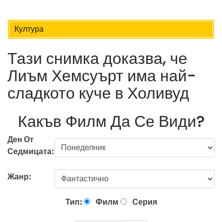
Култура
Тази снимка доказва, че
Лиъм Хемсуърт има най-
сладкото куче в Холивуд
Какъв Филм Да Се Види?
Ден От
Седмицата:
Жанр:
Тип:
Филм
Серия