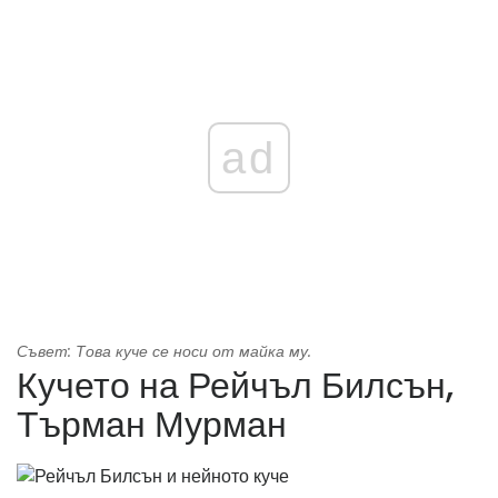
ad
Съвет: Това куче се носи от майка му.
Кучето на Рейчъл Билсън,
Търман Мурман