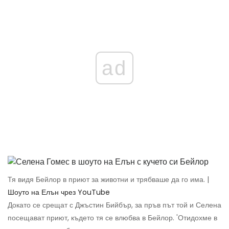
ad
Тя видя Бейлор в приют за животни и трябваше да го има. |
Шоуто на Елън чрез YouTube
Докато се срещат с Джъстин Бийбър, за пръв път той и Селена
посещават приют, където тя се влюбва в Бейлор. 'Отидохме в