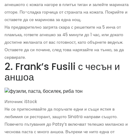
агнешкото с кожата нагоре в плитък тиган и залейте марината
отгоре. По-сладка горчица от страната на кожата. Покрийте и
оставете да се маринова за една нощ.
На предварително загрята скара с решетките на 5 инча от
пламъка, гответе агнешко за 45 минути до 1 час, или докато
достигне желаната от вас готовност, като обърнете веднъж.
Оставете да си почине, след това нарязайте на тънко, за да
сервирате.
2. Frank’s Fusili с чесън и
аншоа
Източник: iStock
Не се притеснявайте да поръчате едни и същи ястия в
любимия си ресторант, защото Sinatra направи същото.
Повечето пътувания до Patsy’s включват телешко миланско и
чеснова паста с много аншоа. Въпреки че нито една от