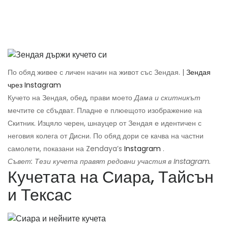
По обяд живее с личен начин на живот със Зендая. |
Зендая
чрез Instagram
Кучето на Зендая, обед, прави моето
Дама и скитникът
мечтите се сбъдват. Пладне е плюещото изображение на
Скитник. Изцяло черен, шнауцер от Зендая е идентичен с
неговия колега от Дисни. По обяд дори се качва на частни
самолети, показани на Zendaya’s
Instagram
.
Съвет: Тези кучета правят редовни участия в Instagram.
Кучетата на Сиара, Тайсън
и Тексас