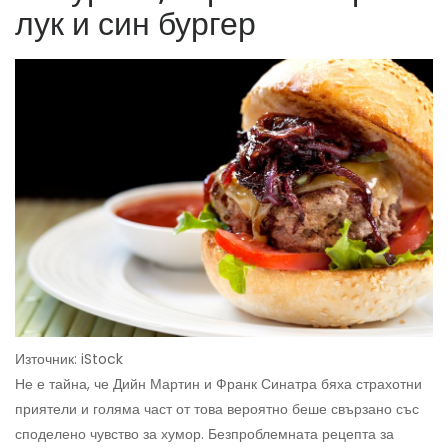
лук и син бургер
Източник: iStock
Не е тайна, че Дийн Мартин и Франк Синатра бяха страхотни
приятели и голяма част от това вероятно беше свързано със
споделено чувство за хумор. Безпроблемната рецепта за