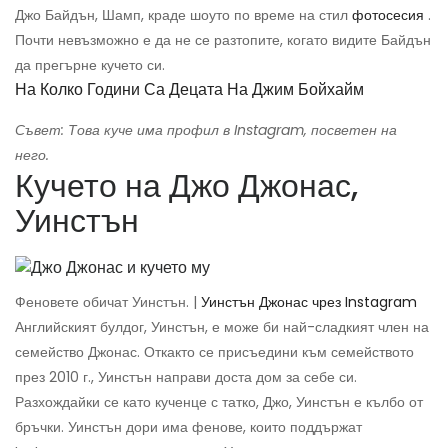
Джо Байдън, Шамп, краде шоуто по време на стил
фотосесия
.
Почти невъзможно е да не се разтопите, когато видите Байдън
да прегърне кучето си.
На Колко Години Са Децата На Джим Бойхайм
Съвет: Това куче има профил в Instagram, посветен на
него.
Кучето на Джо Джонас,
Уинстън
Феновете обичат Уинстън. |
Уинстън Джонас чрез Instagram
Английският булдог, Уинстън, е може би най-сладкият член на
семейство Джонас. Откакто се присъедини към семейството
през 2010 г., Уинстън направи доста дом за себе си.
Разхождайки се като кученце с татко, Джо, Уинстън е кълбо от
бръчки. Уинстън дори има фенове, които поддържат