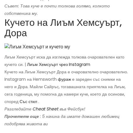
Съвет: Това куче е почти толкова голямо, колкото
собственика му.
Кучето на Лиъм Хемсуърт,
Дора
Лиъм Хемсуърт иска да изглежда толкова очарователен като
кучето си. |
Лиъм Хемсуърт чрез Instagram
Кучето на Лиъм Хемсуърт Дора е очарователно очарователно.
Instagram на Hemsworth
фураж
е зареден със снимки на
него и Дора. Майли Сайръс, тогавашната приятелка на Лиъм,
сега годеница, му помогна да намери куче, което да осинови,
според
Със стил
.
Разгледайте
Cheat Sheet
във Фейсбук!
Прочетете още
: 5 начина да имате домашен любимец
подобрява живота ви