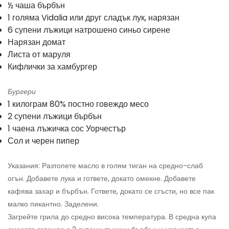
½ чаша бърбън
1 голяма Vidalia или друг сладък лук, нарязан
6 супени лъжици натрошено синьо сирене
Нарязан домат
Листа от маруля
Кифлички за хамбургер
Бургери
1 килограм 80% постно говеждо месо
2 супени лъжици бърбън
1 чаена лъжичка сос Уорчестър
Сол и черен пипер
Указания: Разтопете масло в голям тиган на средно-слаб
огън. Добавете лука и гответе, докато омекне. Добавете
кафява захар и бърбън. Гответе, докато се сгъсти, но все пак
малко пикантно. Заделени.
Загрейте грила до средно висока температура. В средна купа