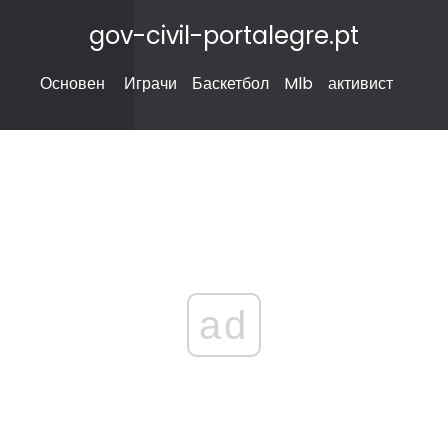
gov-civil-portalegre.pt
Основен
Играчи
Баскетбол
Mlb
активист
ad