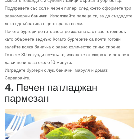
смесете говеждо с 2 супени лъжици бърбън и уорчестър.
Подправете със сол и черен пипер, след което оформете три
равномерни банички. Използвайте палеца си, за да създадете
леко вдлъбнатина в центъра на всеки.
Печете бургери до готовност до желаната от вас готовност,
като обърнете веднъж. Когато бургерите са почти готови,
залейте всяка баничка с равно количество синьо сирене.
Гответе 30 секунди по-дълго, извадете от скарата и оставете
да си почине за около 10 минути.
Изградете бургери с лук, банички, маруля и домат.
Сервирайте.
4. Печен патладжан
пармезан