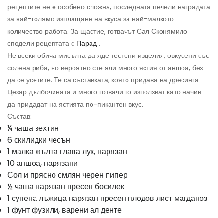
рецептите не е особено сложна, последната печели наградата
за най-голямо изплащане на вкуса за най-малкото
количество работа. За щастие, готвачът Сал Сконямило
сподели рецептата с
Парад
.
Не всеки обича мисълта да яде тестени изделия, овкусени със
солена риба, но вероятно сте яли много ястия от аншоа, без
да се усетите. Те са съставката, която придава на дресинга
Цезар дълбочината и много готвачи го използват като начин
да придадат на ястията по-пикантен вкус.
Състав:
¼ чаша зехтин
6 скилидки чесън
1 малка жълта глава лук, нарязан
10 аншоа, нарязани
Сол и прясно смлян черен пипер
½ чаша нарязан пресен босилек
1 супена лъжица нарязан пресен плодов лист магданоз
1 фунт фузили, варени ал денте