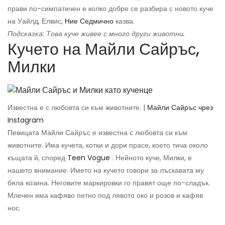
прави по-симпатичен е колко добре се разбира с новото куче
на Уайлд, Елвис,
Ние Седмично
казва.
Подсказка: Това куче живее с много други животни.
Кучето на Майли Сайръс,
Милки
Известна е с любовта си към животните. |
Майли Сайръс чрез
Instagram
Певицата Майли Сайръс е известна с любовта си към
животните. Има кучета, котки и дори прасе, което тича около
къщата й, според
Teen Vogue
. Нейното куче, Милки, е
нашето внимание. Името на кучето говори за лъскавата му
бяла козина. Неговите маркировки го правят още по-сладък.
Млечен има кафяво петно ​​под лявото око и розов и кафяв
нос.