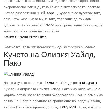
приют само за забавление ... и видяхме това очарователно,
очарователно кученце', каза Гомес в интервю за канадското
шоу за развлечения eTalk
Хора
. „Буквално се чувствах така,
сякаш той каза името ми. И така, трябваше да го имам ”,
добави тя. Хъски миксът Baylor има пронизващи сини очи, от
които никой не може да се обърне.
Колко Струва Nick Diaz
Подсказка: Тази знаменитост нарича кучето си гадже.
Кучето на Оливия Уайлд,
Пако
Двете й кучета се обичат. |
Оливия Уайлд чрез Instagram
Кучето на актрисата Оливия Уайлд, Пако има бяла козина с
кафяви петна, което го прави очарователен. Той не само има
петна, но и петна по ушите го правят още по-сладък. Уайлд
нарича Пако свой приятел, според
Daily Mail
. Това, което го