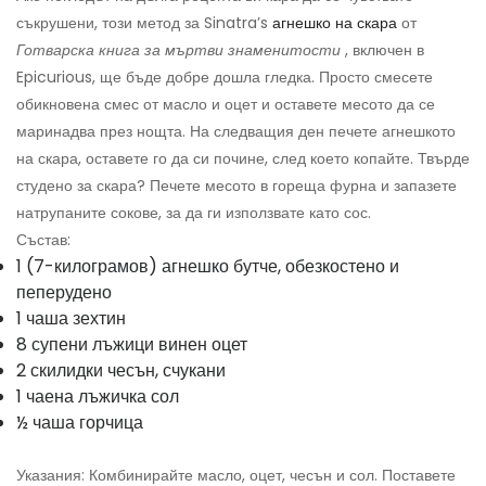
съкрушени, този метод за Sinatra’s
агнешко на скара
от
Готварска книга за мъртви знаменитости
, включен в
Epicurious, ще бъде добре дошла гледка. Просто смесете
обикновена смес от масло и оцет и оставете месото да се
маринадва през нощта. На следващия ден печете агнешкото
на скара, оставете го да си почине, след което копайте. Твърде
студено за скара? Печете месото в гореща фурна и запазете
натрупаните сокове, за да ги използвате като сос.
Състав:
1 (7-килограмов) агнешко бутче, обезкостено и
пеперудено
1 чаша зехтин
8 супени лъжици винен оцет
2 скилидки чесън, счукани
1 чаена лъжичка сол
½ чаша горчица
Указания: Комбинирайте масло, оцет, чесън и сол. Поставете