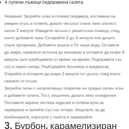
4 супени лъжици подправена галета
Указания: Загрейте олио в голяма тенджера, поставена на
умерен огън, и гответе, докато чесънът стане леко златист,
около 2 минути. Извадете чесъна с решетъчна лъжица, след
което добавете лука. Сотирайте 3 до 4 минути или докато
стане прозрачен. Добавете аншоа и 1⅓ чаши вода. Оставете
да заври, намалете котлона до минимум и оставете да къкри 4
минути, като разбърквате от време на време. Подправете със
сол и черен пипер. Разбъркайте босилека и магданоза.
Открийте и оставете да къкри 2 минути по-дълго, след което
свалете от огъня.
Загрейте тиган с незалепващо покритие на средно силен огън
и добавете галета. Тост, хвърляне, докато леко покафенее.
Поставете варени тестени изделия в голяма купа за
сервиране и залейте със сос отгоре. Хвърлете, за да
комбинирате, поръсете с галета и сервирайте.
3. Бурбон, карамелизиран