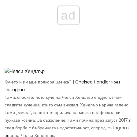
ad
Кучето й имаше прякора „мечка“. |
Chelsea Handler чрез
Instagram
Тами, спасителното куче на Челси Хендлър е едно от най-
сладките кученца, които съм виждал. Хендлър нарича галено
Тами „мечка“, защото тя прилича на мечка с кафявата си
пухкава козина. За съжаление, Тами почина през август 2017 г.
след борба с бъбречната недостатъчност, според Instagram
пост
на Челси Хендлърс.