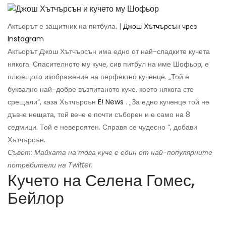
Актьорът е защитник на питбула. |
Джош Хътчърсън чрез
Instagram
Актьорът Джош Хътчърсън има едно от най-сладките кучета
някога. Спасителното му куче, сив питбул на име Шофьор, е
плюещото изображение на перфектно кученце. „Той е
буквално най-добре възпитаното куче, което някога сте
срещали“, каза Хътчърсън
E! News
. „За едно кученце той не
дъвче нещата, той вече е почти съборен и е само на 8
седмици. Той е невероятен. Справя се чудесно “, добави
Хътчърсън.
Съвет: Майката на това куче е един от най-популярните
потребители на Twitter.
Кучето на Селена Гомес,
Бейлор