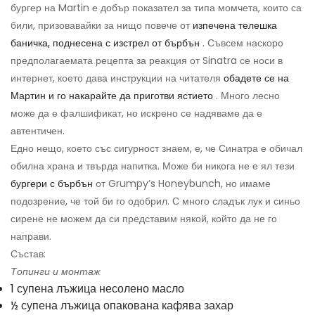
бургер на Martin е добър показател за типа момчета, които са
били, призовавайки за нищо повече от
изпечена телешка
баничка, поднесена с изстрел от бърбън
. Съвсем наскоро
предполагаемата рецепта за реакция от Sinatra се носи в
интернет, което дава инструкции на читателя
обадете се на
Мартин и го накарайте да приготви ястието
. Много лесно
може да е фалшификат, но искрено се надяваме да е
автентичен.
Едно нещо, което със сигурност знаем, е, че Синатра е обичал
обилна храна и твърда напитка. Може би никога не е ял тези
бургери с бърбън
от Grumpy’s Honeybunch, но имаме
подозрение, че той би го одобрил. С много сладък лук и синьо
сирене не можем да си представим някой, който да не го
направи.
Състав:
Топинги и монтаж
1 супена лъжица несолено масло
½ супена лъжица опакована кафява захар