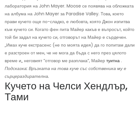
лаборатория на John Mayer. Moose се появява на обложката
на албума на John Mayer за Paradise Valley. Това, което
прави кучето още по-сладко, е любовта, която Джон изпитва
към кучето си. Когато фен пита Майер какъв е въпросът, който
той би задал на кучето си, отговорът на Майер е сърдечен.
„Имах куче екстрасенс (не по моята идея) да го попитам дали
е разстроен от мен, че не мога да бъда с него през цялото
време и„ неговият “отговор ме разплака“, Майер
туитна
.
Подсказка: Връзката на това куче със собственика му е
сърцераздирателна.
Кучето на Челси Хендлър,
Тами