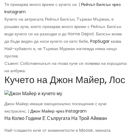
Тя прекарва много време с кучето си. |
Рейчъл Билсън чрез
Instagram
Кучето на актрисата Рейчъл Билсън, Търман Мърман, е
рошаво куче, което прекарва много време с Рейчъл. Билсън
води кучето си на разходки и до Home Depot. Билсън може
да бъде видян да носи кучето си като бебе,
PopSugar
казва.
Най-хубавото е, че Търман Мурман изглежда няма нищо
против.
Съвет: Собственикът на това куче се появява на корицата
на албума.
Кучето на Джон Майер, Лос
Джон Майер имаше емоционално посещение с куче
екстрасенс. |
Джон Майер чрез Instagram
На Колко Години Е Съпругата На Трой Айкман
Най-сладкото куче от знаменитости е Moose, черната