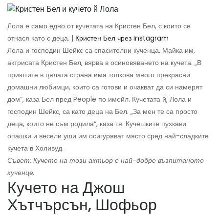
Лола е само едно от кучетата на Кристен Бел, с които се
отнася като с деца. |
Кристен Бел чрез Instagram
Лола и господин Шейкс са спасителни кученца. Майка им,
актрисата Кристен Бел, вярва в осиновяването на кучета. „В
приютите в цялата страна има толкова много прекрасни
домашни любимци, които са готови и очакват да си намерят
дом“, каза Бел пред People по имейл. Кучетата й, Лола и
господин Шейкс, са като деца на Бел. „За мен те са просто
деца, които не съм родила“, каза тя. Кучешките пухкави
опашки и весели уши им осигуряват място сред най-сладките
кучета в Холивуд.
Съвет: Кучето на този актьор е най-добре възпитаното
кученце.
Кучето на Джош
Хътчърсън, Шофьор