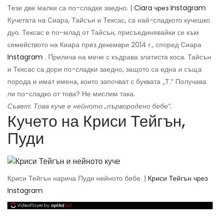
Тези две малки са по-сладки заедно. |
Ciara чрез Instagram
Кучетата на Сиара, Тайсън и Тексас, са най-сладкото кучешко
дуо. Тексас е по-млад от Тайсън, присъединявайки се към
семейството на Киара през декември 2014 г., според Сиара
Instagram
. Прилича на мече с къдрава златиста коса. Тайсън
и Тексас са дори по-сладки заедно, защото са една и съща
порода и имат имена, които започват с буквата „Т.“ Получава
ли по-сладко от това? Не мислим така.
Съвет: Това куче е нейното „първородено бебе“.
Кучето на Криси Тейгън,
Пуди
Криси Тейгън нарича Пуди нейното бебе. |
Криси Тейгън чрез
Instagram