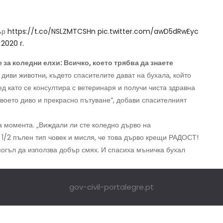
тър
https://t.co/NSLZMTCSHn
pic.twitter.com/awD5dRwEyc
2020 г.
а коледни елхи: Всичко, което трябва да знаете
диви животни, където спасителите дават на бухала, който
ед като се консултира с ветеринаря и получи чиста здравна
своето диво и прекрасно пътуване“, добави спасителният
а момента. „Виждали ли сте коледно дърво на
1/2 пълен тип човек и мисля, че това дърво крещи РАДОСТ!
 могъл да използва добър смях. И спасиха мъничка бухал
gov-civil-portalegre.pt