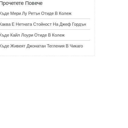
Прочетете Повече
Къде Мери Лу Ретън Отиде В Колеж
Каква Е Нетната Стойност На Джеф Гордън
Къде Кайл Лоури Отиде В Колеж
Къде Живеят Джонатан Тегления В Чикаго