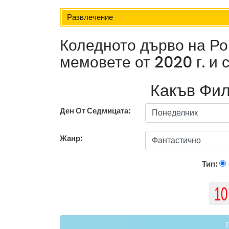
Развлечение
Коледното дърво на Ро
мемовете от 2020 г. и
Какъв Фил
Ден От Седмицата:
Жанр:
Тип: