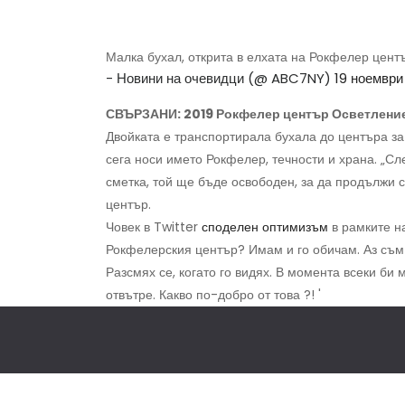
Малка бухал, открита в елхата на Рокфелер цен
- Новини на очевидци (@ ABC7NY)
19 ноември 
СВЪРЗАНИ: 2019 Рокфелер център Осветление з
Двойката е транспортирала бухала до центъра за 
сега носи името Рокфелер, течности и храна. „Сл
сметка, той ще бъде освободен, за да продължи 
център.
Човек в Twitter
споделен оптимизъм
в рамките н
Рокфелерския център? Имам и го обичам. Аз съм 
Разсмях се, когато го видях. В момента всеки би
отвътре. Какво по-добро от това ?! '