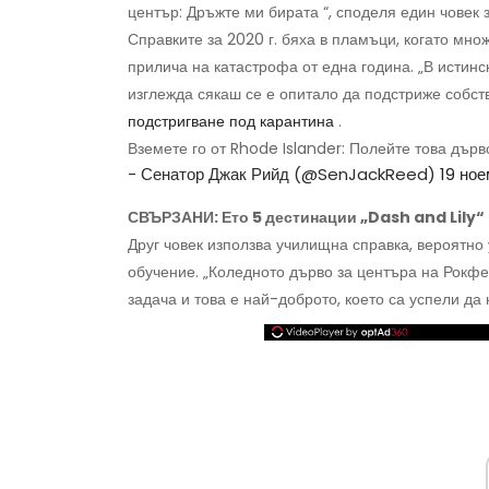
център: Дръжте ми бирата “, споделя един човек 
Справките за 2020 г. бяха в пламъци, когато мно
прилича на катастрофа от една година. „В истин
изглежда сякаш се е опитало да подстриже собстве
подстригване под карантина
.
Вземете го от Rhode Islander: Полейте това дърв
- Сенатор Джак Рийд (@SenJackReed)
19 ное
СВЪРЗАНИ: Ето 5 дестинации „Dash and Lily“ в
Друг човек използва училищна справка, вероятно
обучение. „Коледното дърво за центъра на Рокфе
задача и това е най-доброто, което са успели да