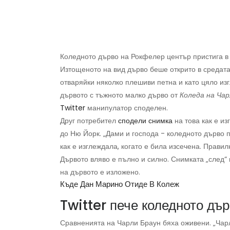
Коледното дърво на Рокфелер център пристига в
Изтощеното на вид дърво беше открито в средата
отваряйки няколко плешиви петна и като цяло из
дървото с тъжното малко дърво от
Коледа на Чар
Twitter
манипулатор споделен.
Друг потребител
сподели снимка
на това как е и
до Ню Йорк. „Дами и господа - коледното дърво 
как е изглеждала, когато е била изсечена. Правил
Дървото вляво е пълно и силно. Снимката „след“ 
на дървото е изложено.
Къде Дан Марино Отиде В Колеж
Twitter пече коледното дъ
Сравненията на Чарли Браун бяха оживени. „Чар