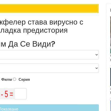
кфелер става вирусно с
 сладка предистория
м Да Се Види?
Филм
Серия
Показване