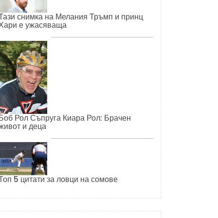
Тази снимка на Мелания Тръмп и принц
Хари е ужасяваща
Боб Рол Съпруга Киара Рол: Брачен
живот и деца
Топ 5 цитати за ловци на сомове