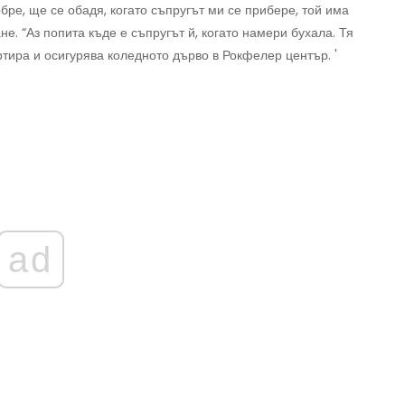
бре, ще се обадя, когато съпругът ми се прибере, той има
не. “Аз попита къде е съпругът й, когато намери бухала. Тя
ортира и осигурява коледното дърво в Рокфелер център. '
ad