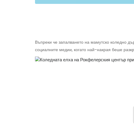
Въпреки че запалването на мамутско коледно дъ
социалните медии, когато най-накрая беше разкр