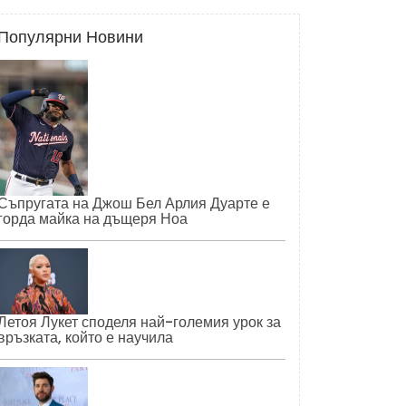
Популярни Новини
Съпругата на Джош Бел Арлия Дуарте е
горда майка на дъщеря Ноа
Летоя Лукет споделя най-големия урок за
връзката, който е научила