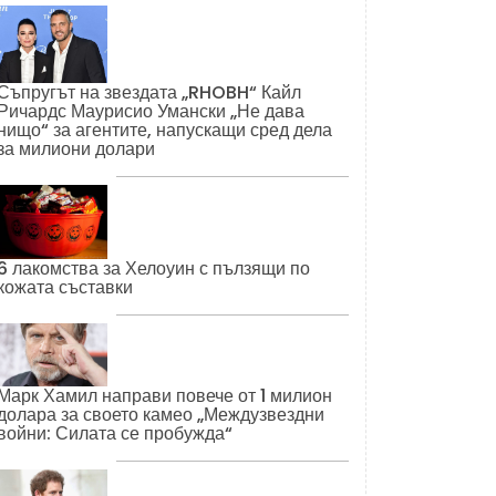
Съпругът на звездата „RHOBH“ Кайл
Ричардс Маурисио Умански „Не дава
нищо“ за агентите, напускащи сред дела
за милиони долари
6 лакомства за Хелоуин с пълзящи по
кожата съставки
Марк Хамил направи повече от 1 милион
долара за своето камео „Междузвездни
войни: Силата се пробужда“