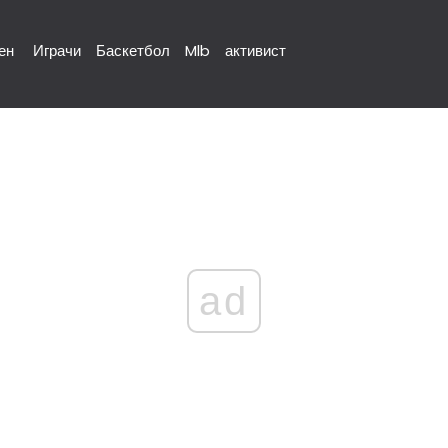
ен
Играчи
Баскетбол
Mlb
активист
ad