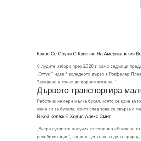
Какво Се Случи С Кристин На Американския В
С лудите избори през 2020 г. само седмици преди
„Оттук * идва * коледното дърво в Рокфелер Пла
Засадено е точно до порномагазина. '
Дървото транспортира малк
Работник намери малка бухал, която се крие вътр
жена си за бухала, който след това се свърза с м
В Кой Колеж Е Ходил Алекс Смит
„Вчера сутринта получих телефонно обаждане от 
рехабилитация“, според Центъра за дива приро