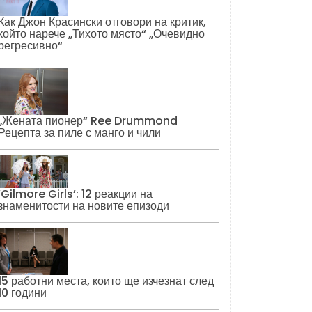
Как Джон Красински отговори на критик,
който нарече „Тихото място“ „Очевидно
регресивно“
„Жената пионер“ Ree Drummond
Рецепта за пиле с манго и чили
‘Gilmore Girls’: 12 реакции на
знаменитости на новите епизоди
15 работни места, които ще изчезнат след
10 години