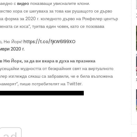
заедно с
видео
показващи увисналите клони.
жество хора се шегуваха за това как рушащото се дърво
ска форма за 2020 г. коледното дърво на Рокфелер център
ната си коса“, туитва един човек, като се позовава
о, Ню Йорк!
https://t.co/fjKW6l99XO
мври 2020 г.
 Ню Йорк, за да ви вкара в духа на празника
 усещайки мудността от безкрайния свят на виртуалното
лер изглежда сякаш са забравили, че е била възложена
 намерят“, пише потребителят на Twitter.
ad