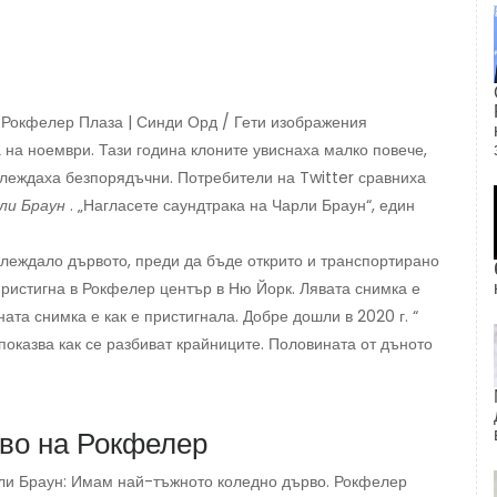
 Рокфелер Плаза | Синди Орд / Гети изображения
 на ноември. Тази година клоните увиснаха малко повече,
глеждаха безпорядъчни. Потребители на Twitter сравниха
ли Браун
. „Нагласете саундтрака на Чарли Браун“, един
зглеждало дървото, преди да бъде открито и транспортирано
пристигна в Рокфелер център в Ню Йорк. Лявата снимка е
ната снимка е как е пристигнала. Добре дошли в 2020 г. “
показва как се разбиват крайниците. Половината от дъното
рво на Рокфелер
ли Браун: Имам най-тъжното коледно дърво. Рокфелер