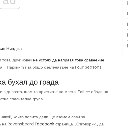
оин Нинджа
 това, друг човек
не устоях да направя това сравнение
.
за - Паркингът за общо озеленяване на Four Seasons.
а бухал до града
е в дървото, щом то пристигне на място. Той се обади на
естна спасителна група.
някой, който попита дали ще вземем сови за
да на Ravensbeard
Facebook
страница. „Отговорих,„ да,