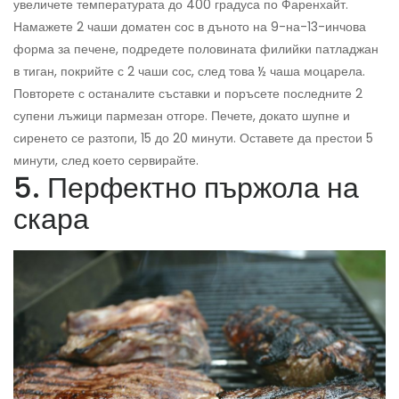
увеличете температурата до 400 градуса по Фаренхайт.
Намажете 2 чаши доматен сос в дъното на 9-на-13-инчова
форма за печене, подредете половината филийки патладжан
в тиган, покрийте с 2 чаши сос, след това ½ чаша моцарела.
Повторете с останалите съставки и поръсете последните 2
супени лъжици пармезан отгоре. Печете, докато шупне и
сиренето се разтопи, 15 до 20 минути. Оставете да престои 5
минути, след което сервирайте.
5. Перфектно пържола на
скара