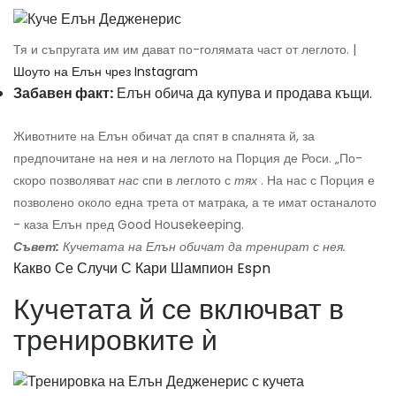
Тя и съпругата им им дават по-голямата част от леглото. |
Шоуто на Елън чрез Instagram
Забавен факт:
Елън обича да купува и продава къщи.
Животните на Елън обичат да спят в спалнята й, за
предпочитане на нея и на леглото на Порция де Роси. „По-
скоро позволяват
нас
спи в леглото с
тях
. На нас с Порция е
позволено около една трета от матрака, а те имат останалото
- каза Елън пред Good Housekeeping.
Съвет:
Кучетата на Елън обичат да тренират с нея.
Какво Се Случи С Кари Шампион Espn
Кучетата й се включват в
тренировките ѝ