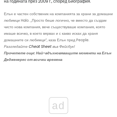
на годината през 2009 г., според Биография.
Елън е частен собственик на компанията за храни за домашни
любимци Halo. „Просто беше логично, че вместо да създам
чисто нова компания, вече съществуваше компания, която
имаше всичко, в което вярвах и с какво исках да храня
домашните си любимци“, каза Елън пред People.
Разгледайте
Cheat Sheet
във Фейсбук!
Прочетете още: Най-вдъхновяващите моменти на Елън
Дедженерес от всички времена
ad