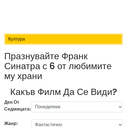
Култура
Празнувайте Франк
Синатра с 6 от любимите
му храни
Какъв Филм Да Се Види?
Ден От
Седмицата:
Жанр: