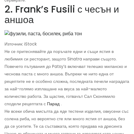
сервирате.
2. Frank’s Fusili с чесън и
аншоа
Източник: iStock
Не се притеснявайте да поръчате едни и същи ястия в
любимия си ресторант, защото Sinatra направи същото.
Повечето пътувания до Patsy’s включват телешко миланско и
чеснова паста с много аншоа. Въпреки че нито една от
рецептите не е особено сложна, последната печели наградата
за най-голямо изплащане на вкуса за най-малкото
количество работа. За щастие, готвачът Сал Сконямило
сподели рецептата с
Парад
.
Не всеки обича мисълта да яде тестени изделия, овкусени със
солена риба, но вероятно сте яли много ястия от аншоа, без
да се усетите. Те са съставката, която придава на дресинга
Цезар дълбочината и много готвачи го използват като начин