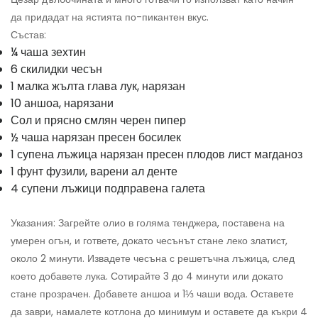
да придадат на ястията по-пикантен вкус.
Състав:
¼ чаша зехтин
6 скилидки чесън
1 малка жълта глава лук, нарязан
10 аншоа, нарязани
Сол и прясно смлян черен пипер
½ чаша нарязан пресен босилек
1 супена лъжица нарязан пресен плодов лист магданоз
1 фунт фузили, варени ал денте
4 супени лъжици подправена галета
Указания: Загрейте олио в голяма тенджера, поставена на
умерен огън, и гответе, докато чесънът стане леко златист,
около 2 минути. Извадете чесъна с решетъчна лъжица, след
което добавете лука. Сотирайте 3 до 4 минути или докато
стане прозрачен. Добавете аншоа и 1⅓ чаши вода. Оставете
да заври, намалете котлона до минимум и оставете да къкри 4