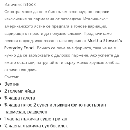
Източник: iStock
Синатра може да не е бил голям зеленчук, но направи
изключение за пармезана от патладжан. Италианско-
американското ястие се предлага в тонове вариации,
вариращи от прости до ненужно сложни. Предпочитаме
лесния подход, използван в тази версия от
Martha Stewart’s
Everyday Food
. Всичко се пече във фурната, така че не е
нужно да се забърквате с дълбоко пържене. Ако успеете да
имате остатъци, натрупайте ги върху малко хрупкав хляб за
отличен сандвич.
Състав:
Зехтин
2 големи яйца
¾ чаша галета
¾ чаша плюс 2 супени лъжици фино настърган
пармезан, разделен
1 чаена лъжичка сушен риган
½ чаена лъжичка сух босилек