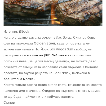
Източник: iStock
Когато ставаше дума за вечеря в Лас Вегас, Синатра беше
фен на пържолата Golden Steer, където поръчката му
включваше ивица в Ню Йорк. Las Vegas Sun съобщи, че
ресторантът е
хостинг на prix-fixe меню
като почит към
покойния певец за целия месец декември, но можете да го
почетете от вкъщи, като направите сами пържола. Опитайте
простата, но вкусна рецепта на Боби Флей, включена в
Хранителна мрежа
.
Когато готвите такова ястие с голи кости, качеството на месото
наистина има значение. Отидете на пържоли с много мрамор;
те ще бъдат най-сочните и най-ароматните.
Състав: