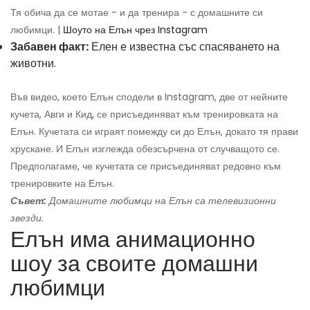
Тя обича да се мотае - и да тренира - с домашните си
любимци. |
Шоуто на Елън чрез Instagram
Забавен факт:
Елен е известна със спасяването на
животни.
Във видео, което Елън сподели в Instagram, две от нейните
кучета, Авги и Кид, се присъединяват към тренировката на
Елън. Кучетата си играят помежду си до Елън, докато тя прави
хрускане. И Елън изглежда обезсърчена от случващото се.
Предполагаме, че кучетата се присъединяват редовно към
тренировките на Елън.
Съвет:
Домашните любимци на Елън са телевизионни
звезди.
Елън има анимационно
шоу за своите домашни
любимци