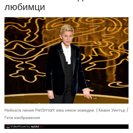
любимци
Нейната линия PetSmart има някои комедии. | Кевин Уинтър /
Гети изображения