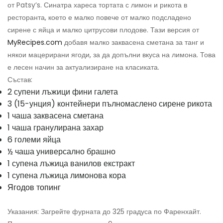
от Patsy’s. Синатра хареса тортата с лимон и рикота в
ресторанта, което е малко повече от малко подсладено
сирене с яйца и малко цитрусови плодове. Тази версия от
MyRecipes.com
добавя малко заквасена сметана за танг и
някои мацерирани ягоди, за да допълни вкуса на лимона. Това
е лесен начин за актуализиране на класиката.
Състав:
2 супени лъжици фини галета
3 (15-унция) контейнери пълномаслено сирене рикота
1 чаша заквасена сметана
1 чаша гранулирана захар
6 големи яйца
½ чаша универсално брашно
1 супена лъжица ванилов екстракт
1 супена лъжица лимонова кора
Ягодов топинг
Указания: Загрейте фурната до 325 градуса по Фаренхайт.