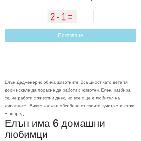
Показване
Елън Дедженерис обича животните. Всъщност като дете тя
дори искала да порасне да работи с животни. Елен, разбира
се, не работи с животни днес, но все още е любител на
животните . Вижте колко е обсебена от своите кучета - и котки
- напред.
Елън има 6 домашни
любимци