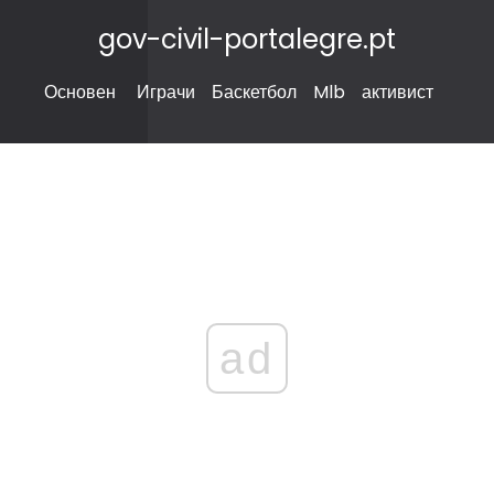
gov-civil-portalegre.pt
Основен
Играчи
Баскетбол
Mlb
активист
ad