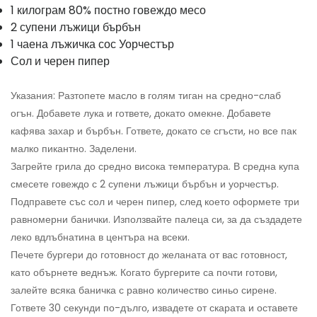
1 килограм 80% постно говеждо месо
2 супени лъжици бърбън
1 чаена лъжичка сос Уорчестър
Сол и черен пипер
Указания: Разтопете масло в голям тиган на средно-слаб
огън. Добавете лука и гответе, докато омекне. Добавете
кафява захар и бърбън. Гответе, докато се сгъсти, но все пак
малко пикантно. Заделени.
Загрейте грила до средно висока температура. В средна купа
смесете говеждо с 2 супени лъжици бърбън и уорчестър.
Подправете със сол и черен пипер, след което оформете три
равномерни банички. Използвайте палеца си, за да създадете
леко вдлъбнатина в центъра на всеки.
Печете бургери до готовност до желаната от вас готовност,
като обърнете веднъж. Когато бургерите са почти готови,
залейте всяка баничка с равно количество синьо сирене.
Гответе 30 секунди по-дълго, извадете от скарата и оставете