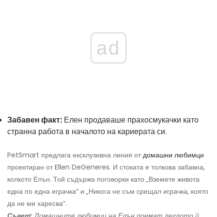
ad
Забавен факт:
Елен продаваше прахосмукачки като
странна работа в началото на кариерата си.
PetSmart предлага ексклузивна линия от
домашни любимци
проектиран от Ellen DeGeneres. И стоката е толкова забавна,
колкото Елън. Той съдържа поговорки като „Вземете живота
една по една играчка“ и „Никога не съм срещал играчка, която
да не ми харесва“.
Съвет:
Домашните любимци на Елън поемат леглото й.