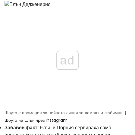
ad
Шоуто е промоция за нейната линия за домашни любимци. |
Шоуто на Елън чрез Instagram
Забавен факт:
Елън и Порция сервираха само
веганска храна на сватбения си прием, според