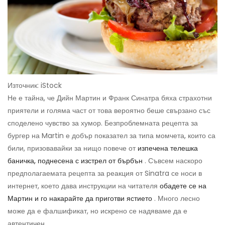
Източник: iStock
Не е тайна, че Дийн Мартин и Франк Синатра бяха страхотни
приятели и голяма част от това вероятно беше свързано със
споделено чувство за хумор. Безпроблемната рецепта за
бургер на Martin е добър показател за типа момчета, които са
били, призовавайки за нищо повече от
изпечена телешка
баничка, поднесена с изстрел от бърбън
. Съвсем наскоро
предполагаемата рецепта за реакция от Sinatra се носи в
интернет, което дава инструкции на читателя
обадете се на
Мартин и го накарайте да приготви ястието
. Много лесно
може да е фалшификат, но искрено се надяваме да е
автентичен.