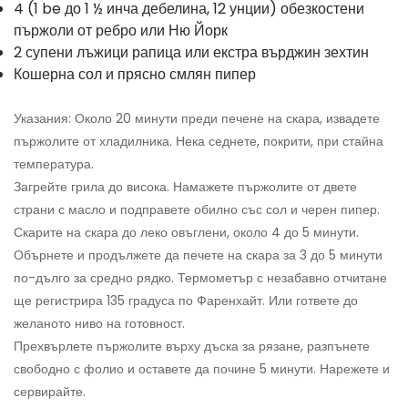
4 (1 be до 1 ½ инча дебелина, 12 унции) обезкостени
пържоли от ребро или Ню Йорк
2 супени лъжици рапица или екстра върджин зехтин
Кошерна сол и прясно смлян пипер
Указания: Около 20 минути преди печене на скара, извадете
пържолите от хладилника. Нека седнете, покрити, при стайна
температура.
Загрейте грила до висока. Намажете пържолите от двете
страни с масло и подправете обилно със сол и черен пипер.
Скарите на скара до леко овъглени, около 4 до 5 минути.
Обърнете и продължете да печете на скара за 3 до 5 минути
по-дълго за средно рядко. Термометър с незабавно отчитане
ще регистрира 135 градуса по Фаренхайт. Или гответе до
желаното ниво на готовност.
Прехвърлете пържолите върху дъска за рязане, разпънете
свободно с фолио и оставете да почине 5 минути. Нарежете и
сервирайте.