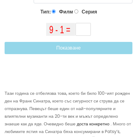
Тип:
Филм
Серия
Показване
Тази година се отбелязва това, което би било 100-ият рожден
ден на Франк Синатра, което със сигурност си струва да се
отпразнува. Певецът беше един от най-популярните и
влиятелни музиканти на 20-ти век и мъжът определено
знаеше как да яде. Очевидно беше
доста конкретно
. Много от
любимите ястия на Синатра бяха консумирани в Patsy’s,