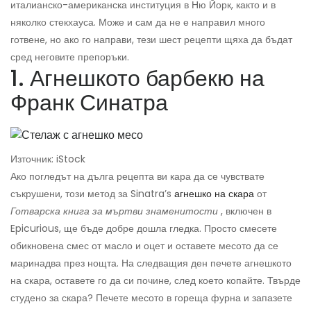
италианско-американска институция в Ню Йорк, както и в
няколко стекхауса. Може и сам да не е направил много
готвене, но ако го направи, тези шест рецепти щяха да бъдат
сред неговите препоръки.
1. Агнешкото барбекю на
Франк Синатра
Източник: iStock
Ако погледът на дълга рецепта ви кара да се чувствате
съкрушени, този метод за Sinatra’s
агнешко на скара
от
Готварска книга за мъртви знаменитости
, включен в
Epicurious, ще бъде добре дошла гледка. Просто смесете
обикновена смес от масло и оцет и оставете месото да се
маринадва през нощта. На следващия ден печете агнешкото
на скара, оставете го да си почине, след което копайте. Твърде
студено за скара? Печете месото в гореща фурна и запазете