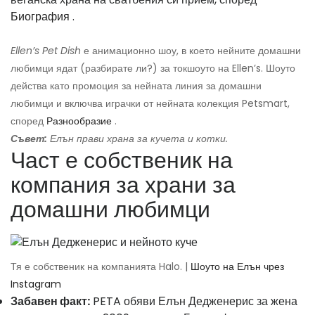
Биография
.
Ellen’s Pet Dish
е анимационно шоу, в което нейните домашни
любимци ядат (разбирате ли?) за токшоуто на Ellen’s. Шоуто
действа като промоция за нейната линия за домашни
любимци и включва играчки от нейната колекция Petsmart,
според
Разнообразие
.
Съвет:
Елън прави храна за кучета и котки.
Част е собственик на
компания за храни за
домашни любимци
Тя е собственик на компанията Halo. |
Шоуто на Елън чрез
Instagram
Забавен факт:
PETA обяви Елън Дедженерис за жена