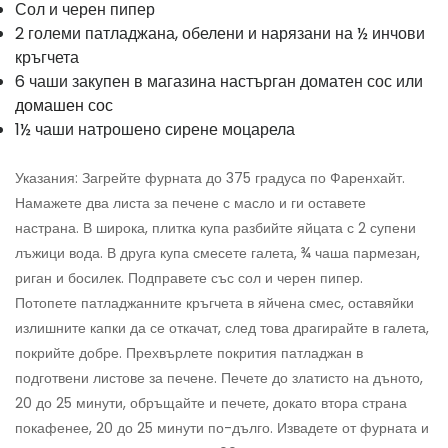
Сол и черен пипер
2 големи патладжана, обелени и нарязани на ½ инчови
кръгчета
6 чаши закупен в магазина настърган доматен сос или
домашен сос
1½ чаши натрошено сирене моцарела
Указания: Загрейте фурната до 375 градуса по Фаренхайт.
Намажете два листа за печене с масло и ги оставете
настрана. В широка, плитка купа разбийте яйцата с 2 супени
лъжици вода. В друга купа смесете галета, ¾ чаша пармезан,
риган и босилек. Подправете със сол и черен пипер.
Потопете патладжанните кръгчета в яйчена смес, оставяйки
излишните капки да се откачат, след това драгирайте в галета,
покрийте добре. Прехвърлете покрития патладжан в
подготвени листове за печене. Печете до златисто на дъното,
20 до 25 минути, обръщайте и печете, докато втора страна
покафенее, 20 до 25 минути по-дълго. Извадете от фурната и