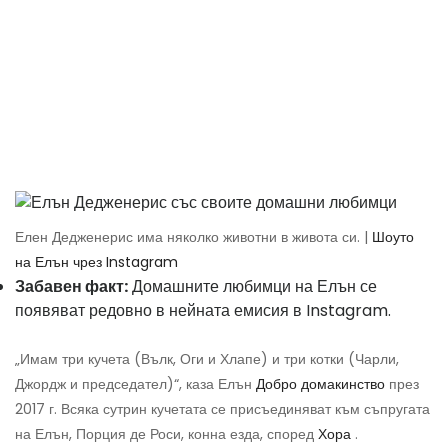
Елен Дедженерис има няколко животни в живота си. |
Шоуто
на Елън чрез Instagram
Забавен факт:
Домашните любимци на Елън се
появяват редовно в нейната емисия в Instagram.
„Имам три кучета (Вълк, Оги и Хлапе) и три котки (Чарли,
Джордж и председател)“, каза Елън
Добро домакинство
през
2017 г. Всяка сутрин кучетата се присъединяват към съпругата
на Елън, Порция де Роси, конна езда, според
Хора
.