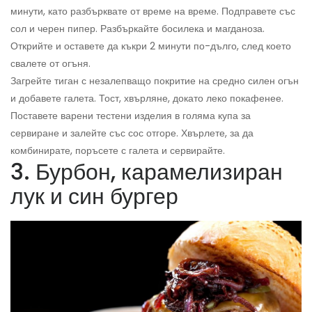
минути, като разбърквате от време на време. Подправете със
сол и черен пипер. Разбъркайте босилека и магданоза.
Открийте и оставете да къкри 2 минути по-дълго, след което
свалете от огъня.
Загрейте тиган с незалепващо покритие на средно силен огън
и добавете галета. Тост, хвърляне, докато леко покафенее.
Поставете варени тестени изделия в голяма купа за
сервиране и залейте със сос отгоре. Хвърлете, за да
комбинирате, поръсете с галета и сервирайте.
3. Бурбон, карамелизиран
лук и син бургер