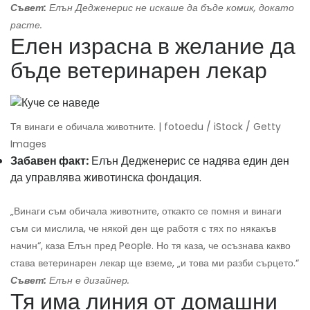
Съвет:
Елън Дедженерис не искаше да бъде комик, докато
расте.
Елен израсна в желание да
бъде ветеринарен лекар
Тя винаги е обичала животните. | fotoedu / iStock / Getty
Images
Забавен факт:
Елън Дедженерис се надява един ден
да управлява животинска фондация.
„Винаги съм обичала животните, откакто се помня и винаги
съм си мислила, че някой ден ще работя с тях по някакъв
начин“, каза Елън пред People. Но тя каза, че осъзнава какво
става ветеринарен лекар ще вземе, „и това ми разби сърцето.“
Съвет:
Елън е дизайнер.
Тя има линия от домашни