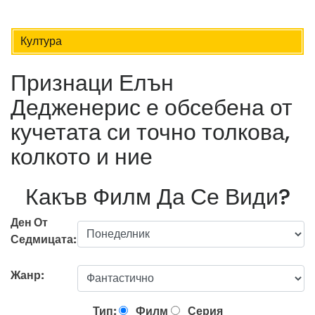
Култура
Признаци Елън
Дедженерис е обсебена от
кучетата си точно толкова,
колкото и ние
Какъв Филм Да Се Види?
Ден От
Седмицата:
Жанр:
Тип:
Филм
Серия