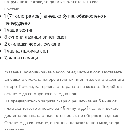
натрупаните сокове, за да ги използвате като сос.
Състав:
1 (7-килограмов) агнешко бутче, обезкостено и
пеперудено
1 чаша зехтин
8 супени лъжици винен оцет
2 скилидки чесън, счукани
1 чаена лъжичка сол
½ чаша горчица
Указания: Комбинирайте масло, оцет, чесън и сол. Поставете
агнешкото с кожата нагоре в плитък тиган и залейте марината
отгоре. По-сладка горчица от страната на кожата. Покрийте и
оставете да се маринова за една нощ.
На предварително загрята скара с решетките на 5 инча от
пламъка, гответе агнешко за 45 минути до 1 час, или докато
достигне желаната от вас готовност, като обърнете веднъж.
Оставете да си почине, след това нарязайте на тънко, за да