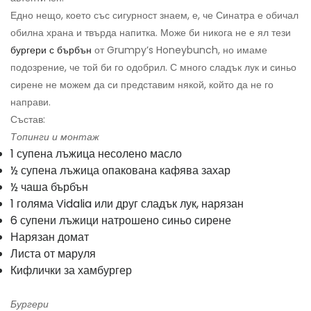
Едно нещо, което със сигурност знаем, е, че Синатра е обичал
обилна храна и твърда напитка. Може би никога не е ял тези
бургери с бърбън
от Grumpy’s Honeybunch, но имаме
подозрение, че той би го одобрил. С много сладък лук и синьо
сирене не можем да си представим някой, който да не го
направи.
Състав:
Топинги и монтаж
1 супена лъжица несолено масло
½ супена лъжица опакована кафява захар
½ чаша бърбън
1 голяма Vidalia или друг сладък лук, нарязан
6 супени лъжици натрошено синьо сирене
Нарязан домат
Листа от маруля
Кифлички за хамбургер
Бургери