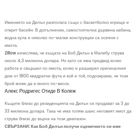
Имението на Дилън разполага също с баскетболно игрище и
открит басейн. В допълнение, самостоятелна дървена кабина,
водна кула и няколко по-малки конструкции са осеяни с
имота.
Zillow
изчислява, че къщата на Боб Дилън в Малибу струва
около 4,3 милиона долара. Но като се има предвид колко
работа е свършил по имота, колко е разширил оригиналния
дом от 1800 квадратни фута и кой е той, подозираме, че този
брой може да е много по-висок.
Алекс Родригес Отиде В Колеж
Къщите близо до резиденцията на Дилън се продават за 3 до
33 милиона долара. Така че има голям шанс неговият имот да
струва близо до върха на този диапазон.
СВЪРЗАНИ: Как Боб Дилън получи сценичното си име