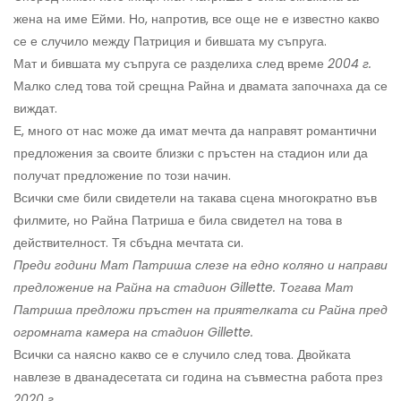
жена на име Ейми. Но, напротив, все още не е известно какво
се е случило между Патриция и бившата му съпруга.
Мат и бившата му съпруга се разделиха след време
2004 г.
Малко след това той срещна Райна и двамата започнаха да се
виждат.
Е, много от нас може да имат мечта да направят романтични
предложения за своите близки с пръстен на стадион или да
получат предложение по този начин.
Всички сме били свидетели на такава сцена многократно във
филмите, но Райна Патриша е била свидетел на това в
действителност. Тя сбъдна мечтата си.
Преди години Мат Патриша слезе на едно коляно и направи
предложение на Райна на стадион Gillette. Тогава Мат
Патриша предложи пръстен на приятелката си Райна пред
огромната камера на стадион Gillette.
Всички са наясно какво се е случило след това. Двойката
навлезе в дванадесетата си година на съвместна работа през
2020 г.