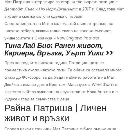
Мат Патриша интервюира за старши треньорски позиции с
Детройт Лъвс
и
Ню Йорк Джайънтс
в
2017 г.
След това Мат
в крайна сметка сключи сделка с първия.
След кариерата на Мат в колежа, той също е треньор на
няколко отбора, включително екипа на колежа Амхърст,
университета в Сиракуза и New England Patriots
Тина Лай Био: Ранен живот,
Кариера, Връзка, Уърт Уики >>
През последните няколко години Патрицианците се
преместиха около няколко пъти. Те обаче са останали много
близо до Фоксборо, за да бъдат наблизо работата на Мат.
Двойката имаше дом в Врентам, Масачузетс. Wrentham е
известен сайт за живеене на служители от Нова Англия и е
чудесен град за семейства с деца.
Райна Патриша | Личен
живот и връзки
Според някои източници Мат Патриша е била омъжена за