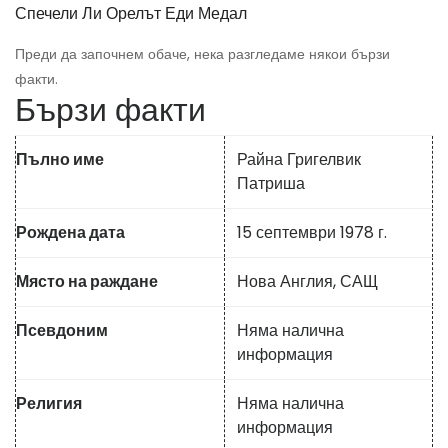
Спечели Ли Орелът Еди Медал
Преди да започнем обаче, нека разгледаме някои бързи
факти.
Бързи факти
Пълно име
Райна Григелвик
Патриша
Рождена дата
15 септември 1978 г.
Място на раждане
Нова Англия, САЩ
Псевдоним
Няма налична
информация
Религия
Няма налична
информация