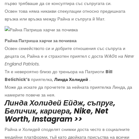
първо трябваше да се консултира със съпругата си.
Освен това няма никакви спекулации относно предишната
връзка или връзка между Райна и съпруга й Мат.
Райна Патриша харчи за почивка
Освен семейството си и добрите отношения със съпруга и
децата си, Райна е и страхотен приятел с доста
WAGs на New
England Patriots.
Тя е невероятно близо до треньора на Патриоти
Bill
Belichick’s
приятелка,
Линда Холидей
.
Може да искате да прочетете за нейната приятелка Линда, да
намерите повече за нея.
Линда Холидей Ейдж, съпруг,
Беличик, кариера, Nike, Net
Worth, Instagram >>
Райна и Холидей споделят снимки доста често в социалните
медийни платформи, тъй като двойката присъства на всички