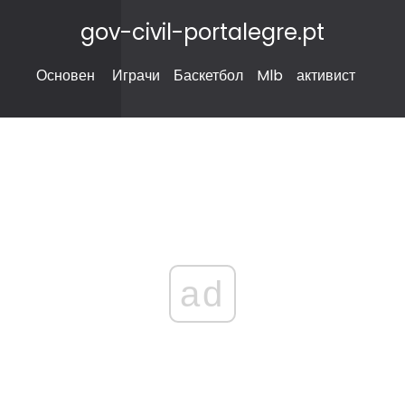
gov-civil-portalegre.pt
Основен
Играчи
Баскетбол
Mlb
активист
ad