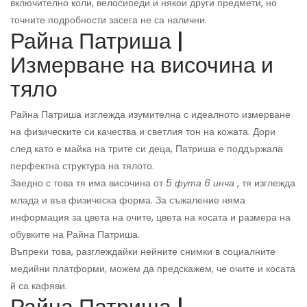
включително коли, велосипеди и някои други предмети, но
точните подробности засега не са налични.
Райна Патриша |
Измерване на височина и
тяло
Райна Патриша изглежда изумителна с идеалното измерване
на физическите си качества и светлия тон на кожата. Дори
след като е майка на трите си деца, Патриша е поддържала
перфектна структура на тялото.
Заедно с това тя има височина от
5 фута 6 инча
, тя изглежда
млада и във физическа форма. За съжаление няма
информация за цвета на очите, цвета на косата и размера на
обувките на Райна Патриша.
Въпреки това, разглеждайки нейните снимки в социалните
медийни платформи, можем да предскажем, че очите и косата
й са кафяви.
Райна Патриша |