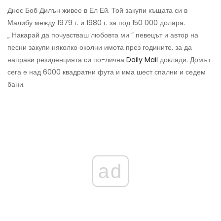
Днес Боб Дилън живее в Ел Ей. Той закупи къщата си в
Малибу между 1979 г. и 1980 г. за под 150 000 долара.
„ Накарай да почувстваш любовта ми ” певецът и автор на
песни закупи няколко околни имота през годините, за да
направи резиденцията си по-лична
Daily Mail
доклади. Домът
сега е над 6000 квадратни фута и има шест спални и седем
бани.
ad