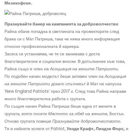
Мезикофски.
Празнувайте банер на кампанията за доброволчество
Райна обаче попадна в светлината на прожекторите след
брака си с Мат Патриша, така че няма много информация
относно професионалната й кариера.
Засега се установява, че тя се занимава с доста
благотворителни и социални вноски. В допълнение към това,
Райна също е член на
Асоциация на жените Патриоти.
По подобен начин моделът беше активен член на
Асоциация
на жените Патриоти
докато спътникът й Мат не напусна
‘New England Patriots’ през
2017 г.
След това Райна направи
много благотворителна работа с групата.
По същия начин Райна Патриша беше една от жените в
групата, която посети
Мястото за обяд на жените,
Бостън.
Отново групата повиши
Празнувайте доброволчеството.
Тя и нейните колеги от Patriot,
Уенди Крафт, Линдзи Форс,
и