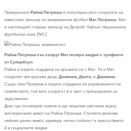
Прекрасната
Райна Патриша
е популярна като съпругата на
известния треньор по американски футбол
Мат Патриша.
Мат
е настоящият старши треньор на Детройт Лайънс
Национална
футболна лига
(NFL).
Райна Патриша със съпруг Мат позира заедно с трофеите
от Супербоул
Райна е изцяло отдадена на връзката си с Мат. Тя и Мат
споделят три красиви деца,
Доминик, Данте,
и
Джамина
.
Също така Патриша е изцяло отдадена на управлението на
семейството, тъй като съпругът й е зает с треньорските си
задължения.
Днес ще поговорим повече и ще хвърлим светлина върху
мистериозния живот на Райна Патриша. Статията включва
нейния ранен живот, кариера, нетна стойност и присъствието
й в социалните медии.