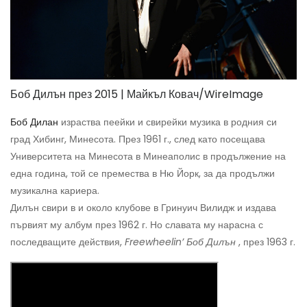
Боб Дилън през 2015 | Майкъл Ковач/WireImage
Боб Дилан
израства пеейки и свирейки музика в родния си
град Хибинг, Минесота. През 1961 г., след като посещава
Университета на Минесота в Минеаполис в продължение на
една година, той се премества в Ню Йорк, за да продължи
музикална кариера.
Дилън свири в и около клубове в Гринуич Вилидж и издава
първият му албум през 1962 г. Но славата му нарасна с
последващите действия,
Freewheelin’ Боб Дилън
, през 1963 г.