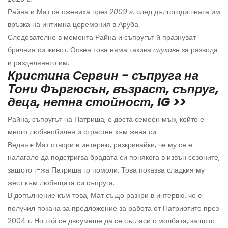
Райна и Мат се ожениха през
2009 г.
след дългогодишната им
връзка на интимна церемония в Аруба.
Следователно в момента Райна и съпругът й празнуват
брачния си живот. Освен това няма такива
слухове
за развода
и разделянето им.
Кристина Сервин - съпруга на
Тони Фъргюсън, възраст, съпруг,
деца, нетна стойност, IG >>
Райна, съпругът на Патриша, е доста семеен мъж, който е
много любвеобилен и страстен към жена си.
Веднъж Мат отвори в интервю, разкривайки, че му се е
налагало да подстригва брадата си понякога в извън сезоните,
защото г-жа Патриша го помоли. Това показва сладкия му
жест към любящата си съпруга.
В допълнение към това, Мат също разкри в интервю, че е
получил покана за предложение за работа от Патриотите през
2004 г. Но той се двоумеше да се съгласи с молбата, защото