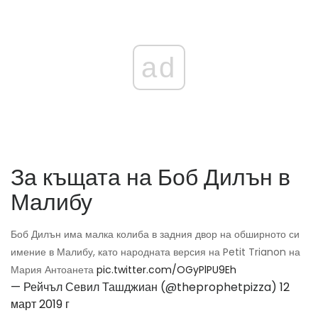
ad
За къщата на Боб Дилън в
Малибу
Боб Дилън има малка колиба в задния двор на обширното си
имение в Малибу, като народната версия на Petit Trianon на
Мария Антоанета
pic.twitter.com/OGyPlPU9Eh
— Рейчъл Севил Ташджиан (@theprophetpizza)
12
март 2019 г