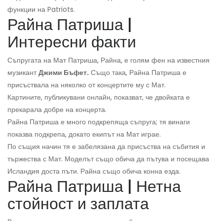
функции на Patriots.
Райна Патриша |
Интересни факти
Съпругата на Мат Патриша, Райна, е голям фен на известния
музикант
Джими Бъфет.
Също така, Райна Патриша е
присъствала на няколко от концертите му с Мат.
Картините, публикувани онлайн, показват, че двойката е
прекарала добре на концерта.
Райна Патриша е много подкрепяща съпруга; тя винаги
показва подкрепа, докато екипът на Мат играе.
По същия начин тя е забелязана да присъства на събития и
тържества с Мат. Моделът също обича да пътува и посещава
Исландия доста пъти. Райна също обича конна езда.
Райна Патриша | Нетна
стойност и заплата