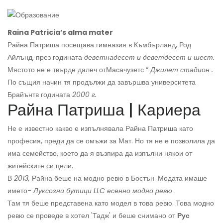
Raina Patricia’s alma mater
Райна Патриша посещава гимназия в Къмбърланд, Род
Айлънд, през годината
деветнадесет и деветдесет и шест.
Мястото не е твърде далеч от
Масачузетс “
Джилет стадион
.
По същия начин тя продължи да завършва университета
Брайънт
в годината
2000 г.
Райна Патриша | Кариера
Не е известно какво е изпълнявала Райна Патриша като
професия, преди да се омъжи за Мат. Но тя не е позволила да
има семейство, което да я възпира да изпълни някои от
житейските си цели.
В
2013,
Райна беше на модно ревю в Бостън. Модата имаше
името-
Луксозни бутици
LLC есенно модно ревю
.
Там тя беше представена като модел в това ревю. Това модно
ревю се проведе в хотел 'Тадж' и беше снимано от
Рус