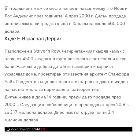
81-годишният мъж се мести напред-назад между Ню Йорк и
Лос Анджелис през годините. А през 2000 г. Дилън продаде
историческата си градска къща в Харлем за около 560 000
долара.
Къде Е Израснал Деррик
Разположен в Striver’s Row, четириетажният кафяв камък с
площ от 4500 квадратни фута разполага с пет спални и три
бани. Разкошни дъбови детайли, ламперия и корнизи
украсяват дома, проектиран от известния архитект Станфорд
Уайт. Градската къща разполага и с вътрешен двор, съседен
на частно място за паркиране от затворен тип.
Дилън живее в дома 14 години, преди да го продаде през
2000 г. Следващите собственици го препродават през 2018 г.
за 3,17 милиона долара. Днес имотът струва почти 3,4
милиона долара.