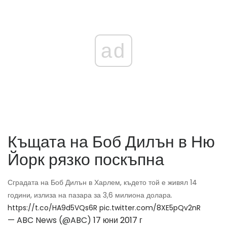
ad
Къщата на Боб Дилън в Ню
Йорк рязко поскъпна
Сградата на Боб Дилън в Харлем, където той е живял 14
години, излиза на пазара за 3,6 милиона долара.
https://t.co/HA9d5VQs6R
pic.twitter.com/8XE5pQv2nR
— ABC News (@ABC)
17 юни 2017 г