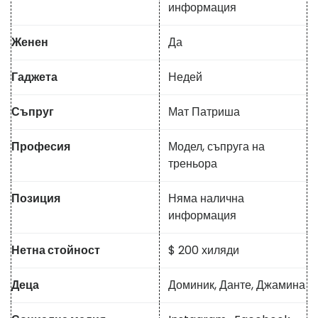
информация
Женен
Да
Гаджета
Недей
Съпруг
Мат Патриша
Професия
Модел, съпруга на
треньора
Позиция
Няма налична
информация
Нетна стойност
$ 200 хиляди
Деца
Доминик, Данте, Джамина