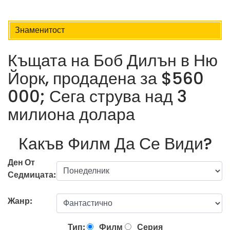
Знаменитост
Къщата на Боб Дилън в Ню
Йорк, продадена за $560
000; Сега струва над 3
милиона долара
Какъв Филм Да Се Види?
Ден От
Седмицата:
Жанр:
Тип:
Филм
Серия