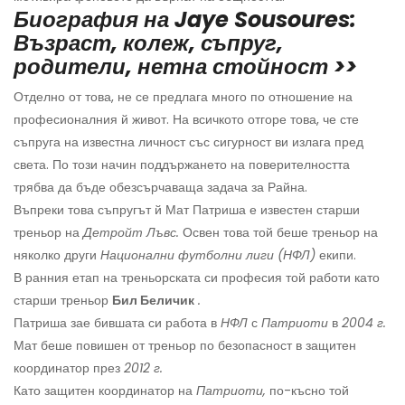
Биография на Jaye Sousoures:
Възраст, колеж, съпруг,
родители, нетна стойност >>
Отделно от това, не се предлага много по отношение на
професионалния й живот. На всичкото отгоре това, че сте
съпруга на известна личност със сигурност ви излага пред
света. По този начин поддържането на поверителността
трябва да бъде обезсърчаваща задача за Райна.
Въпреки това съпругът й Мат Патриша е известен старши
треньор на
Детройт Лъвс.
Освен това той беше треньор на
няколко други
Национални футболни лиги (НФЛ)
екипи.
В ранния етап на треньорската си професия той работи като
старши треньор
Бил Беличик
.
Патриша зае бившата си работа в
НФЛ
с
Патриоти
в
2004 г.
Мат беше повишен от треньор по безопасност в защитен
координатор през
2012 г.
Като защитен координатор на
Патриоти,
по-късно той