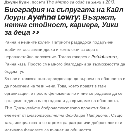
Джули Куин
, посети The
Място за обяд за жени
в
2013.
Биография на съпругата на Кайл
Лоури Ayahna Lowry: Възраст,
нетна стойност, кариера, Уики
за деца >>
Райна и нейните колеги Патриоти раздадоха подаръчни
торбички със зимни дрехи и комплекти за хора в
неравностойно положение. Тогава говорех с
Patriots.com
,
Райна каза: Просто сме много благодарни за възможността да
бъдем тук.
За нас е толкова възнаграждаващо да върнем на общността и
да помогнем на тези жени. Това, което правят в тази
организация, е просто феноменално и ние се радваме да се
връщаме година след година и да връщаме на общността,
The
Празнувайте доброволчеството
проектът беше
елемент от
Благотворителна фондация 'Патриоти'.
Също
така, инициативата се стреми да разграничи доброволците и
мотивира феновете да върнат на общността.