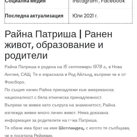
Социална медия
Instagram
,
Facebook
Последна актуализация
Юли 2021 г.
Райна Патриша | Ранен
живот, образование и
родители
Райна Патриша е родена на
15 септември 1978 г.,
в Нова
Англия, САЩ. Тя е израснала в Род Айлънд, въпреки че е от
Фоксборо.
По същия начин Райна принадлежи към американска
националност с бяла етническа принадлежност.
Въпреки че живее като съпруга на знаменитост, Райна
изглежда живее много личен живот. Няма доказана
информация за родителите на г-жа Патриша.
Тя обаче има брат на име
Шотландец,
с когото тя съобщава,
че е посетила Рейкявик.