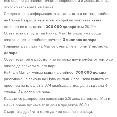
Все още не са налице точните подробности и доказателства
относно кариерата на Райна.
Следователно информацията за заплатата и нетната стойност
на Райна Патриша не е ясна, но приблизителната нетна
стойност се отчита като
200 000 долара
към
2019 г.
Освен това съпругът на Райна, Мат Патриша, има обща
очаквана нетна стойност по-горе
3 милиона долара
.
Годишната заплата на Мат се отчита, че е почти
3 милиона
долара
.
Освен това той е работил и за няколко други клуба, от които се
очаква да спечели много пари.
Райна и Мат си купиха къща на стойност
700 000 долара
разположен в района на Нова Англия. Освен това къщата се
простира на площ от
3 674 квадратни метра
и съдържа
4
спални, 3 и половина бани
.
Къщата се разпростира навсякъде
3.31 акра
на земята. Мат и
Райна обаче пуснаха този дом в продажба
2018 г.
Също така двойката може да има още лични вещи,