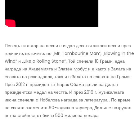
Певецът и автор на песни е издал десетки хитови песни през
годините, включително „Mr. Tambourine Man“, „Blowing in the
Wind“ и „Like a Rolling Stone“. Той спечели 10 Грами, една
награда на Академията и Златен глобус и е както в Залата на
славата на рокендрола, така и в Залата на славата на Грами.
През 2012 г. президентът Барак Обама връчи на Дилън
президентски медал на честта. И през 2016 г. музикалната
икона спечели a Нобелова награда за литература . По време
на своята знаменита 60-годишна кариера, Дилън е натрупал
нетна стойност от близо 500 милиона долара.