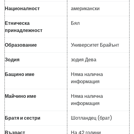
Националност
американски
Етническа
Бял
принадлежност
Образование
Университет Брайънт
Зодия
зодия Дева
Бащино име
Няма налична
информация
Майчино име
Няма налична
информация
Братя и сестри
Шотландец (брат)
Възраст
На 42 години