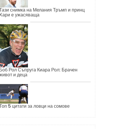
Тази снимка на Мелания Тръмп и принц
Хари е ужасяваща
Боб Рол Съпруга Киара Рол: Брачен
живот и деца
Топ 5 цитати за ловци на сомове