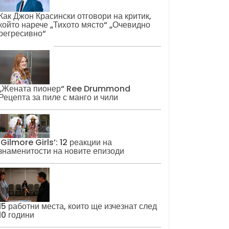
Как Джон Красински отговори на критик,
който нарече „Тихото място“ „Очевидно
регресивно“
„Жената пионер“ Ree Drummond
Рецепта за пиле с манго и чили
‘Gilmore Girls’: 12 реакции на
знаменитости на новите епизоди
15 работни места, които ще изчезнат след
10 години