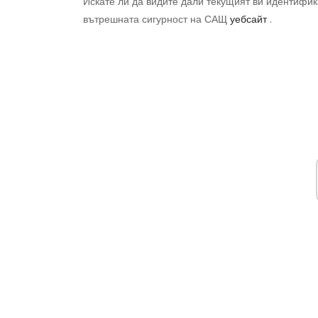
Искате ли да видите дали текущият ви идентифи
вътрешната сигурност на САЩ
уебсайт
.