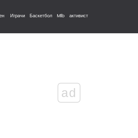
ен
Играчи
Баскетбол
Mlb
активист
ad