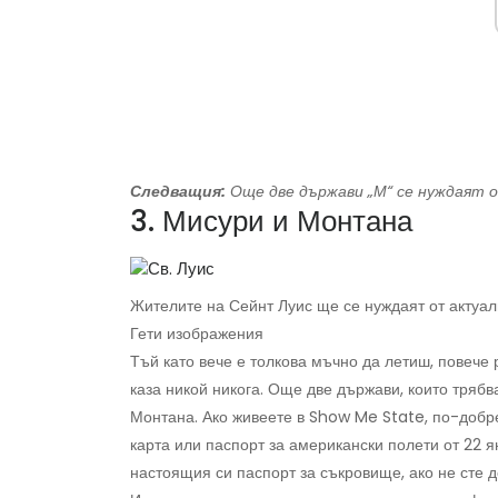
Следващия:
Още две държави „М“ се нуждаят 
3. Мисури и Монтана
Жителите на Сейнт Луис ще се нуждаят от актуали
Гети изображения
Тъй като вече е толкова мъчно да летиш, повече 
каза никой никога. Още две държави, които трябв
Монтана. Ако живеете в Show Me State, по-добре
карта или паспорт за американски полети от 22 я
настоящия си паспорт за съкровище, ако не сте д