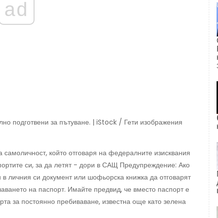
ad
но подготвени за пътуване. | iStock / Гети изображения
а самоличност, който отговаря на федералните изисквания
портите си, за да летят - дори в САЩ Предупреждение: Ако
 в личния си документ или шофьорска книжка да отговарят
чаването на паспорт. Имайте предвид, че вместо паспорт е
рта за постоянно пребиваване, известна още като зелена