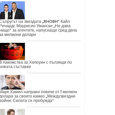
Съпругът на звездата „RHOBH“ Кайл
Ричардс Маурисио Умански „Не дава
нищо“ за агентите, напускащи сред дела
за милиони долари
6 лакомства за Хелоуин с пълзящи по
кожата съставки
Марк Хамил направи повече от 1 милион
долара за своето камео „Междузвездни
войни: Силата се пробужда“