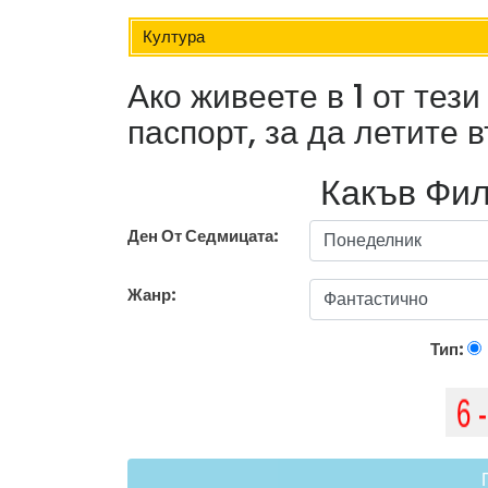
Култура
Ако живеете в 1 от тез
паспорт, за да летите
Какъв Фил
Ден От Седмицата:
Жанр:
Тип: