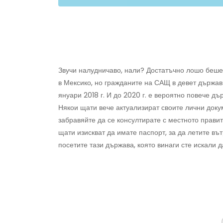
Звучи налудничаво, нали? Достатъчно лошо беше,
в Мексико, но гражданите на САЩ в девет държав
януари 2018 г. И до 2020 г. е вероятно повече д
Някои щати вече актуализират своите лични докум
забравяйте да се консултирате с местното прави
щати изискват да имате паспорт, за да летите въ
посетите тази държава, която винаги сте искали д