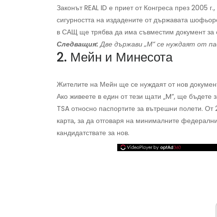
Законът REAL ID е приет от Конгреса през 2005 г.
сигурността на издадените от държавата шофьорск
в САЩ ще трябва да има съвместим документ за 
Следващия:
Две държави „М“ се нуждаят от па
2. Мейн и Минесота
Жителите на Мейн ще се нуждаят от нов документ
Ако живеете в един от тези щати „M“, ще бъдете з
TSA относно паспортите за вътрешни полети. От 2
карта, за да отговаря на минималните федерални
кандидатствате за нов.