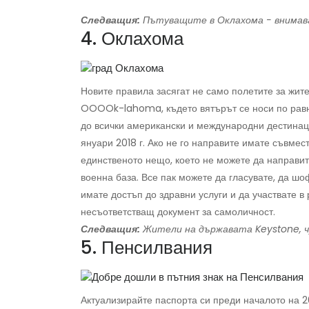
Следващия:
Пътуващите в Оклахома - внимав
4. Оклахома
Новите правила засягат не само полетите за жите
OOOOk-lahoma, където вятърът се носи по равнин
до всички американски и международни дестинаци
януари 2018 г. Ако не го направите имате съвмес
единственото нещо, което не можете да направи
военна база. Все пак можете да гласувате, да ш
имате достъп до здравни услуги и да участвате 
несъответстващ документ за самоличност.
Следващия:
Жители на държавата Keystone, ч
5. Пенсилвания
Актуализирайте паспорта си преди началото на 20