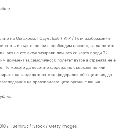
айте.
лите на Оклахома. | Саул Льоб / AFP / Гети изображения
ата ... и където ще ви е необходим паспорт, за да летите
и, ако не сте актуализирали личната си карта преди 22
тим документ за самоличност, полетът вътре в страната не е
те. Не можете да посетите федерално съоръжение или
офирате, да кандидатствате за федерални обезщетения, да
в разследвания на правоприлагащите органи с вашия
уйте.
18 г. | Benkrut / iStock / Getty Images