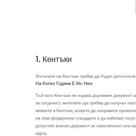
1. Кентъки
Жителите на Кентъки трябва да бъдат допълнител
На Колко Години Е Ric Нюх
Тъй като Кентъки не издава държавен документ з
за сигурност, жителите ще трябва да получат пас
живеете в Кентъки, можете да направите промени
на тези федерални стандарти и да избягват полу
допустим военен документ за самоличност или ка
карта.