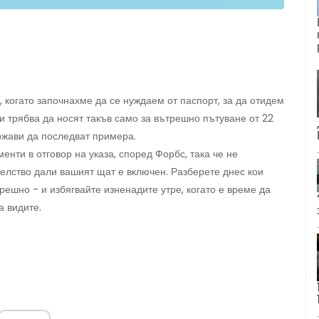
 когато започнахме да се нуждаем от паспорт, за да отидем
и трябва да носят такъв само за вътрешно пътуване от 22
ържави да последват примера.
енти в отговор на указа, според Форбс, така че не
телство дали вашият щат е включен. Разберете днес кои
трешно - и избягвайте изненадите утре, когато е време да
а видите.