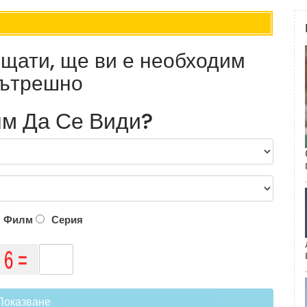
и щати, ще ви е необходим
 вътрешно
м Да Се Види?
Филм
Серия
Показване