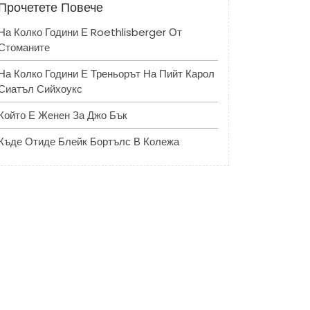
Прочетете Повече
На Колко Години Е Roethlisberger От
Стоманите
На Колко Години Е Треньорът На Пийт Карол
Сиатъл Сийхоукс
Който Е Женен За Джо Бък
Къде Отиде Блейк Бортълс В Колежа