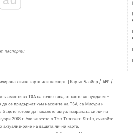
от паспорти.
зирана лична карта или паспорт. | Карън Блайер / AFP /
регламенти за TSA са точно това, от което се нуждаем -
а да се придържат към насоките на TSA, са Мисури и
 бъдете готови да покажете актуализираната си лична
нуари 2018 г. Ако живеете в The Treasure State, считайте
о актуализиране на вашата лична карта.