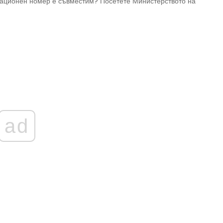
кационен номер е съвместим? Посетете Министерството на
ad