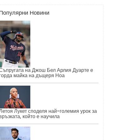
Популярни Новини
Съпругата на Джош Бел Арлия Дуарте е
горда майка на дъщеря Ноа
Летоя Лукет споделя най-големия урок за
връзката, който е научила