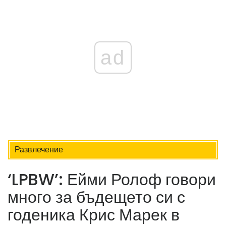
ad
Развлечение
‘LPBW’: Ейми Ролоф говори
много за бъдещето си с
годеника Крис Марек в