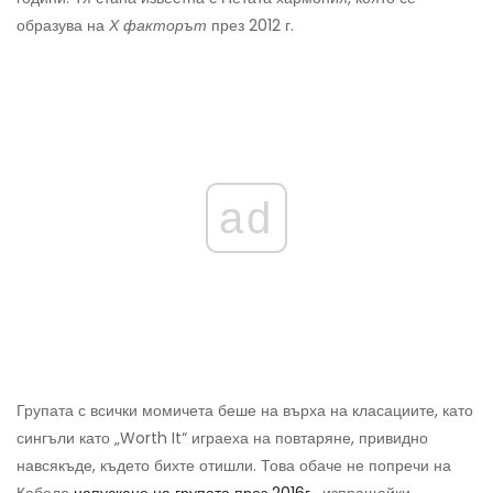
образува на
Х факторът
през 2012 г.
ad
Групата с всички момичета беше на върха на класациите, като
сингъли като „Worth It“ играеха на повтаряне, привидно
навсякъде, където бихте отишли. Това обаче не попречи на
Кабело
напускане на групата през 2016г
, изпращайки