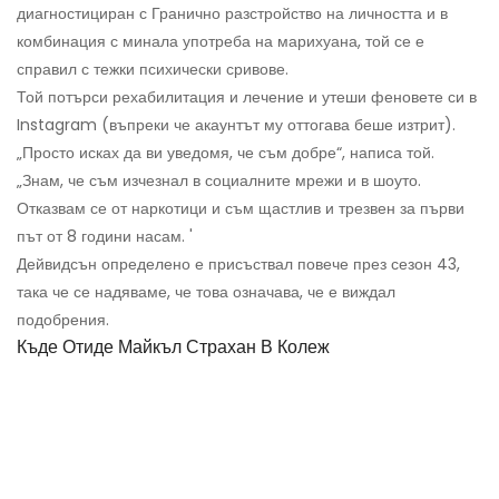
диагностициран с Гранично разстройство на личността и в
комбинация с минала употреба на марихуана, той се е
справил с тежки психически сривове.
Той потърси рехабилитация и лечение и утеши феновете си в
Instagram (въпреки че акаунтът му оттогава беше изтрит).
„Просто исках да ви уведомя, че съм добре“, написа той.
„Знам, че съм изчезнал в социалните мрежи и в шоуто.
Отказвам се от наркотици и съм щастлив и трезвен за първи
път от 8 години насам. '
Дейвидсън определено е присъствал повече през сезон 43,
така че се надяваме, че това означава, че е виждал
подобрения.
Къде Отиде Майкъл Страхан В Колеж