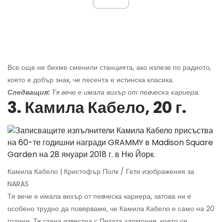
Все още не бихме сменили станцията, ако излезе по радиото,
което е добър знак, че песента е истинска класика.
Следващия:
Тя вече е имала вихър от певческа кариера.
3. Камила Кабело, 20 г.
Камила Кабело | Кристофър Полк / Гети изображения за
NARAS
Тя вече е имала вихър от певческа кариера, затова ни е
особено трудно да повярваме, че Камила Кабело е само на 20
години. Тя стана известна с Петата хармония, която се