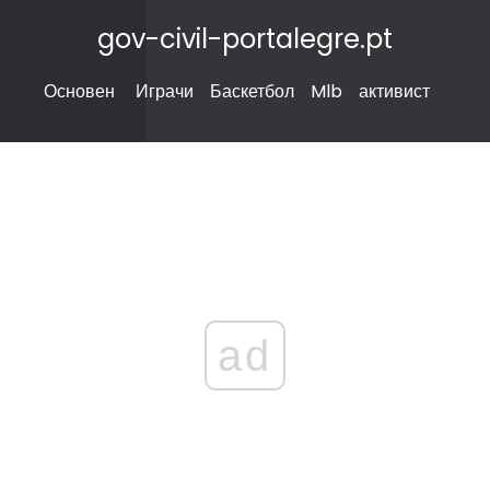
gov-civil-portalegre.pt
Основен
Играчи
Баскетбол
Mlb
активист
ad