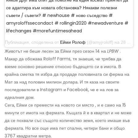
някой друг има опит да помогне на един космат приятел да
се адаптира към новата обстановка? Някакви полезни
съвети / съвети? # newhouse # ново съседство #
amyroloffssecondact # rollingin2020 #newadventure #
lifechanges #morefuntimesahead
Публикация, споделена от
Ейми Ролоф
(@amyjroloff) на 28 декември 2019 г. в 9:48 ч. PST
Животът не беше лесен за Ейми през сезон 14 на
LPBW
.
Макар да обожава Roloff Farms, тя знаеше, че трябва да
вземе основно решение относно бъдещето си в имота. В
крайна сметка тя избра да продаде половината си ферма на
Мат за над половин милион долара. И тя каза на своите
последователи в Instagram и Facebook, че е на лов за
идеалния дом.
Сега, Ейми се премести на новото си място , и е само на 15
минути от имота на фермата. Къщата й е в квартал и не може
да се похвали със същото количество земя, което имаше във
фермата. Но все още има пет спални, четири бани и общо
3767 квадратни метра.