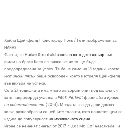
Хейли Щайнфелд | Кристофър Полк / Гети изображения за
NARAS
Фактът, че Hailee Steinfeld
започна като дете актьор
във
филм на братя Коен означаваше, че тя ще бъде
предопределена за успех. Тя беше само на 13 години, когато
Истински пясък
беше освободен, което изстреля Щайнфелд
във вихъра на успеха.
Сега 21-годишната има много актьорски опит под колана си,
като например да участва в
Pitch Perfect
франчайз и
Краят
на седемнадесетте
(2016). Младата звезда дори доказа
колко разнообразни са нейните таланти, като понастоящем се
издига до популярност
на музикалната сцена
.
Играе се нейният сингъл от 2017 г. „Let Me Go“
навсякъде
, и