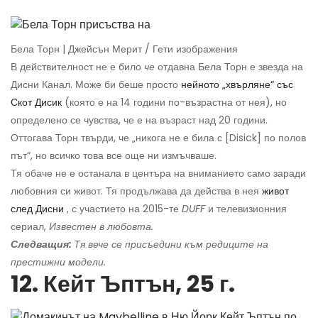
Бела Торн | Джейсън Мерит / Гети изображения
В действителност не е било
че
отдавна Бела Торн е звезда на
Дисни Канал. Може би беше просто
нейното „хвърляне“ със
Скот Дисик
(която е на 14 години по-възрастна от нея), но
определено се чувства, че е на възраст над 20 години.
Оттогава Торн твърди, че „никога не е била с [Disick] по полов
път“, но всичко това все още ни измъчваше.
Тя обаче не е останала в центъра на вниманието само заради
любовния си живот. Тя продължава да действа в нея
живот
след Дисни
, с участието на 2015-те
DUFF
и телевизионния
сериал,
Известен в любовта.
Следващия:
Тя вече се присъедини към редиците на
престижни модели.
12. Кейт Ъптън, 25 г.