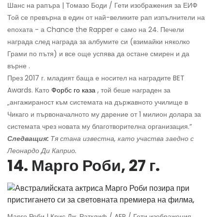
Шанс на рапъра | Томазо Боди / Гети изображения за ЕИФ
Той се превърна в един от най-великите рап изпълнители на
епохата - а Chance the Rapper е само на 24. Печели
награда след награда за албумите си (взимайки няколко
Грами по пътя) и все още успява да остане смирен и да
върне .
През 2017 г. младият баща е носител на наградите BET
Awards. Като
Форбс го каза
, той беше награден за
„ангажираност към системата на държавното училище в
Чикаго и първоначалното му дарение от 1 милион долара за
системата чрез новата му благотворителна организация.“
Следващия:
Тя стана известна, като участва заедно с
Леонардо Ди Каприо.
14. Марго Роби, 27 г.
Марго Роби | Крис Дж. Ратклиф / AFP / Гети изображения