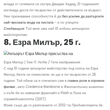
млада от голямата си сестра Джиджи Хадид, 21-годишният
изглежда доста по-възрастен от действителната си възраст.
Ние признаваме способността й да
без усилие да разтърсите
най-високата мода на пистата
- и по улиците.
Следващия:
Той вече има над 10 години актьорско
майсторство.
8. Езра Милър, 25 г.
Езра Милър | Тим П. Уитби / Гети изображения
С над 10 години актьорско майсторство под пояса на Езра
Милър, бихте си помислили, че ще е по-възрастен от 25
години. Той обаче си е спечелил сам
с главни роли в огромни
филми
, като Credence Barebone в
Фантастични животни
и къде да ги намерим
франчайз и Flash в
Лига на
справедливостта
(2017).
Може също да го разпознаете от 2012-та
Предимствата да