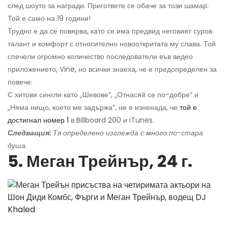
след шоуто за награди. Пригответе се обаче за този шамар:
Той е само на 19 години!
Трудно е да се повярва, като се има предвид неговият суров
талант и комфорт с относително новооткритата му слава. Той
спечели огромно количество последователи във видео
приложението, Vine, но всички знаеха, че е предопределен за
повече.
С хитови сингли като „Шевове“, „Отнасяй се по-добре“ и
„Няма нищо, което ме задържа“, не е изненада, че
той е
достигнал номер 1
в Billboard 200 и iTunes.
Следващия:
Тя определено изглежда с много по-стара
душа.
5. Меган Трейнър, 24 г.