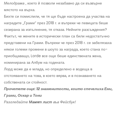
Мелодрама
, което й позволи незабавно да си възвърне
мястото на върха.
Бихте си помислили, че тя ще бъде настроена да участва на
наградите „Грами“ през 2018 г. и въпреки че певицата беше
сезирана за изпълнение, тя отказа. Нейните разсъждения?
Фактът, че жените в исторически план са били недостатъчно
представени на Грами. Въпреки че през 2018 г. се забелязаха
някои големи промени в шоуто за награда, което стана по-
приобщаващо, Lorde все още беше единствената жена,
номинирана за Албум на годината.
Лорд може да е млада, но определено е водеща в
отстояването на това, в което вярва, и в познаването на
собствената си стойност.
Прочетете още:
12 знаменитости, които спечелиха Еми,
Грами, Оскар и Тони
Разгледайте
Мамят лист
във Фейсбук!