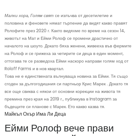
Малки хора, Голям свят
се излъчва от десетилетие и
половина и феновете нямат търпение да видят какво правят
Ролофите през 2020 г. Както видяхме по време на сезон 14,
животът на Мат и Ейми Ролоф се промени драстично от
началото на шоуто. Докато бяха женени, живееха във фермите
на Ролоф и се грижеха за четирите си деца в един момент,
оттогава те се разведоха Ейми наскоро направи голям ход от
Roloff Farms и в нов квартал.
Това не е единствената вълнуваща новина за Ейми. Тя също
сгоден за дългогодишния си партньор Крис Марек . Докато тя
все още свиква с някои от основни корекции на живота тя
премина през края на 2019 г., публикува в Instagram за
бъдещите си планове с Марек. Ето какво казва тя.
Майкъл Охър Има Ли Деца
Ейми Ролоф вече прави