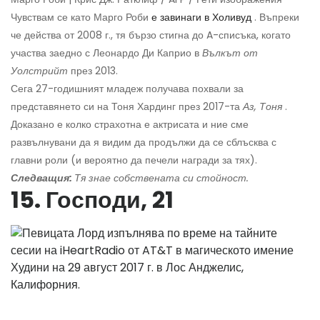
Чувствам се като Марго Роби
е завинаги в Холивуд
. Въпреки
че действа от 2008 г., тя бързо стигна до A-списъка, когато
участва заедно с Леонардо Ди Каприо в
Вълкът от
Уолстрийт
през 2013.
Сега 27-годишният младеж получава похвали за
представянето си на Тоня Хардинг през 2017-та
Аз, Тоня
.
Доказано е колко страхотна е актрисата и ние сме
развълнувани да я видим да продължи да се сблъсква с
главни роли (и вероятно да печели награди за тях).
Следващия:
Тя знае собствената си стойност.
15. Господи, 21