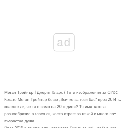
ad
Меган Трейнър | Джерит Кларк / Гети изображения за Ciroc
Когато Меган Трейнър беше „Всичко за този бас“ през 2014 г.,
знаехте ли, че тя е само на 20 години? Тя има такова
разнообразие в гласа си, което отразява някой с много по-
възрастна душа.
През 2016 г. тя спечели наградата Грами за най-добър нов