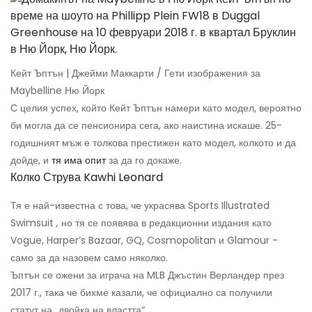
Кейт Ъптън | Джейми Маккарти / Гети изображения за
Maybelline Ню Йорк
С целия успех, който Кейт Ъптън намери като модел, вероятно
би могла да се пенсионира сега, ако наистина искаше. 25-
годишният мъж е толкова престижен като модел, колкото и да
дойде, и
тя има опит
за да го докаже.
Колко Струва Kawhi Leonard
Тя е най-известна с това, че украсява Sports Illustrated
Swimsuit
,
но тя се появява в редакционни издания като
Vogue, Harper’s Bazaar, GQ, Cosmopolitan и Glamour -
само за да назовем само няколко.
Ъптън се ожени за играча на MLB Джъстин Верландер през
2017 г., така че бихме казали, че официално са получили
статут на „двойка на властта“.