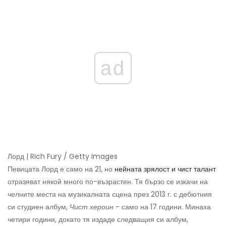
ad
Лорд | Rich Fury / Getty Images
Певицата Лорд е само на 21, но
нейната зрялост и чист талант
отразяват някой много по-възрастен. Тя бързо се изкачи на
челните места на музикалната сцена през 2013 г. с дебютния
си студиен албум,
Чист хероин
- само на 17 години. Минаха
четири години, докато тя издаде следващия си албум,