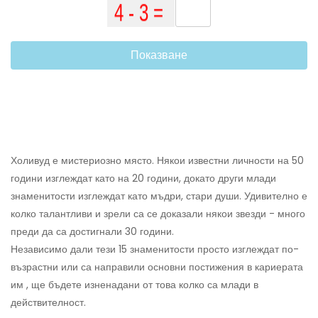
Показване
Холивуд е мистериозно място. Някои известни личности на 50
години изглеждат като на 20 години, докато други млади
знаменитости изглеждат като мъдри, стари души. Удивително е
колко талантливи и зрели са се доказали някои звезди - много
преди да са достигнали 30 години.
Независимо дали тези 15 знаменитости просто изглеждат по-
възрастни или са направили основни постижения в кариерата
им , ще бъдете изненадани от това колко са млади в
действителност.