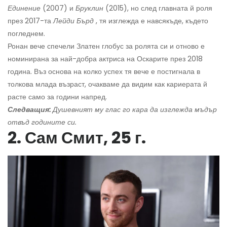
Единение
(2007) и
Бруклин
(2015), но след главната й роля
през 2017-та
Лейди Бърд
, тя изглежда е навсякъде, където
погледнем.
Ронан вече спечели Златен глобус за ролята си и отново е
номинирана за най-добра актриса на Оскарите през 2018
година. Въз основа на колко успех тя вече е постигнала в
толкова млада възраст, очакваме да видим как кариерата й
расте само за години напред.
Следващия:
Душевният му глас го кара да изглежда мъдър
отвъд годините си.
2. Сам Смит, 25 г.