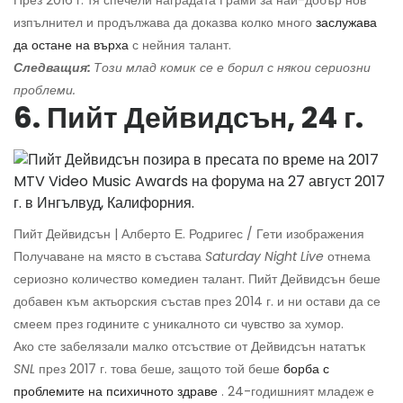
изпълнител и продължава да доказва колко много
заслужава
да остане на върха
с нейния талант.
Следващия:
Този млад комик се е борил с някои сериозни
проблеми.
6. Пийт Дейвидсън, 24 г.
Пийт Дейвидсън | Алберто Е. Родригес / Гети изображения
Получаване на място в състава
Saturday Night Live
отнема
сериозно количество комедиен талант. Пийт Дейвидсън беше
добавен към актьорския състав през 2014 г. и ни остави да се
смеем през годините с уникалното си чувство за хумор.
Ако сте забелязали малко отсъствие от Дейвидсън нататък
SNL
през 2017 г. това беше, защото той беше
борба с
проблемите на психичното здраве
. 24-годишният младеж е