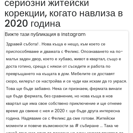
сериозни житейски
корекции, когато навлиза в
2020 година
Вижте тази публикация в Instagram
Здравей събота! . Нова къща е нещо, към което се
приспособяваме и двамата с Феликс. Опознаването на по-
малък заден двор, което е хубаво, живот в квартал, също е
доста готино, среща с някои от съседите и работа по
превръщането на къщата в дом. Мебелите се доставят
скоро, килерът се настройва и се чуди как искам да го украся.
Това ще бъде забавно. Нека си признаем, фермата винаги
ще бъде фермата, без сравнение, но нова къща в нов
квартал ще има свое собствено приключение и ще отнеме
време да свикне с нея и 2020 г. ще бъде друга интересна
година. Надяваме се с Феликс да сме готови. Житейски
моменти и повече възможности за # събиране ... Така че