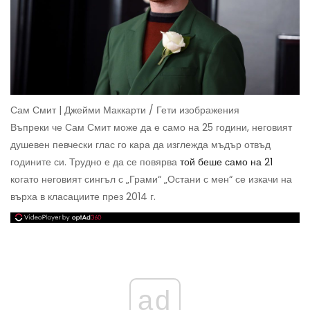
Сам Смит | Джейми Маккарти / Гети изображения
Въпреки че Сам Смит може да е само на 25 години, неговият
душевен певчески глас го кара да изглежда мъдър отвъд
годините си. Трудно е да се повярва
той беше само на 21
когато неговият сингъл с „Грами“ „Остани с мен“ се изкачи на
върха в класациите през 2014 г.
ad