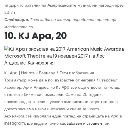
тя дори го изпълни на Американските музикални награди през
2017 г.
Следващия:
Този забавен актьор определено прегръща
младостта си.
10. KJ Apa, 20
KJ Apa | Нийлсън Барнард / Гети изображения
Този актьор може да е по-възрастен от неговия
Ривърдейл
характер, Арчи Андрюс, но KJ Apa все още е доста по-млад,
отколкото бихме си помислили. Само на 20 години,
новозеландецът вече е усвоил американски акцент за роля,
докато заснема някои интензивни сцени за шоуто.
Ако някога сте хвърляли един поглед на страницата на Apa в
Instagram, ще видите точно как
забавен и странен
той