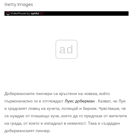
Getty Images
ad
Доберманските пинчери са кръстени на човека, който
първоначално ги е отглеждал:
Луис доберман
. Казват, че Луи
е градският ловец на кучета, полицай и бирник. Чувстваше, че
се нуждае от плашещо куче, което да го предпази от жителите
на града, от които е изпаднал в немилост. Така е създаден
доберманският пинчер.