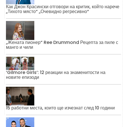
Как Джон Красински отговори на критик, който нарече
„Тихото място“ „Очевидно регресивно“
„Жената пионер“ Ree Drummond Рецепта за пиле с
манго и чили
‘Gilmore Girls’: 12 реакции на знаменитости на
новите епизоди
15 работни места, които ще изчезнат след 10 години