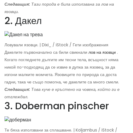
Следващия:
Тази порода е била използвана за лов на
язовци.
2. Дакел
Ловували язовци. | Dixi_ / iStock / Гети изображения
Дакелите първоначално са били свикнали
лов на язовци
.
Когато погледнете дългите им тесни тела, всъщност няма
никой по-подходящ да се извие в дупка за язовец, за да
изгони малките момчета. Язовиците по природа са доста
гадни, така че също помогна, че дакелите са много смели.
Следващия:
Това куче е кръстено на човека, който ги е
отглеждал.
3. Doberman pinscher
Те бяха използвани за сплашване. | Koljambus / iStock /