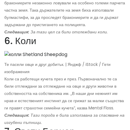
бракониерите незаконно ловували на особено големи парчета
частна земя. Така държателите на земя биха използвали
булмастифи, за да проследят бракониерите и да ги държат
задържани до пристигането на полицията.
Следващия:
За тази цел са били отглеждани коли.
6. Коли
Те пасели овце и друг добитък. | Янджф / iStock / Гети
изображения
Коли са работещи кучета през и през. Първоначално те са
били отглеждани за отглеждане на овце и други животни в
собствеността на собственика им. „В наши дни нежният им
нрав и естественият инстинкт да се грижат за малки същества
ги правят страхотни семейни кучета“, казва Mental Floss.
Следващия:
Тази порода е била използвана за спасяване на
изгубени пътници.