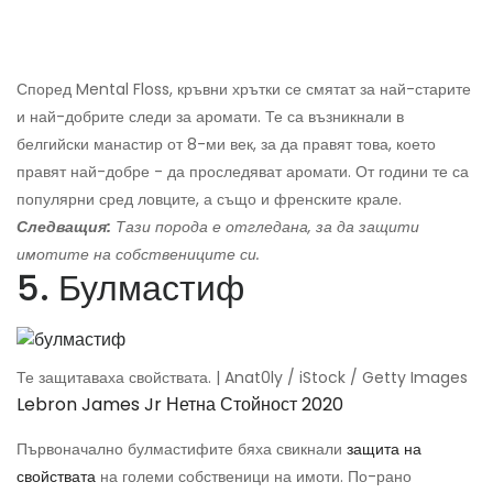
Според Mental Floss, кръвни хрътки се смятат за най-старите
и най-добрите следи за аромати. Те са възникнали в
белгийски манастир от 8-ми век, за да правят това, което
правят най-добре - да проследяват аромати. От години те са
популярни сред ловците, а също и френските крале.
Следващия:
Тази порода е отгледана, за да защити
имотите на собствениците си.
5. Булмастиф
Те защитаваха свойствата. | Anat0ly / iStock / Getty Images
Lebron James Jr Нетна Стойност 2020
Първоначално булмастифите бяха свикнали
защита на
свойствата
на големи собственици на имоти. По-рано