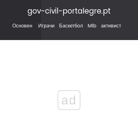
gov-civil-portalegre.pt
Основен
Играчи
Баскетбол
Mlb
активист
ad