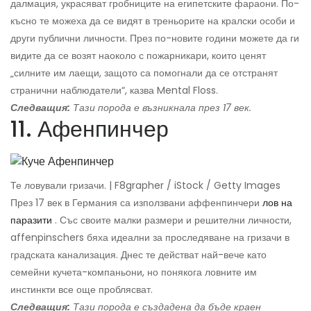
далмация, украсяват гробниците на египетските фараони. По-
късно те можеха да се видят в треньорите на кралски особи и
други публични личности. През по-новите години можете да ги
видите да се возят наоколо с пожарникари, които ценят
„силните им лаещи, защото са помогнали да се отстранят
странични наблюдатели“, казва Mental Floss.
Следващия:
Тази порода е възникнала през 17 век.
11. Афенпинчер
Те ловували гризачи. | F8grapher / iStock / Getty Images
През 17 век в Германия са използвани аффенпинчери
лов на
паразити
. Със своите малки размери и решителни личности,
affenpinschers бяха идеални за проследяване на гризачи в
градската канализация. Днес те действат най-вече като
семейни кучета-компаньони, но понякога ловните им
инстинкти все още проблясват.
Следващия:
Тази порода е създадена да бъде краен