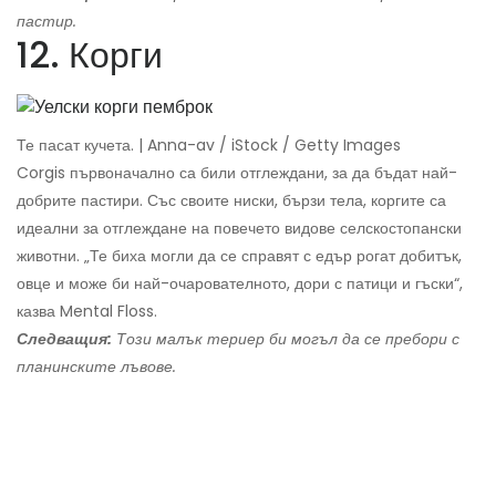
пастир.
12. Корги
Те пасат кучета. | Anna-av / iStock / Getty Images
Corgis първоначално са били отглеждани, за да бъдат най-
добрите пастири. Със своите ниски, бързи тела, коргите са
идеални за отглеждане на повечето видове селскостопански
животни. „Те биха могли да се справят с едър рогат добитък,
овце и може би най-очарователното, дори с патици и гъски“,
казва Mental Floss.
Следващия:
Този малък териер би могъл да се пребори с
планинските лъвове.