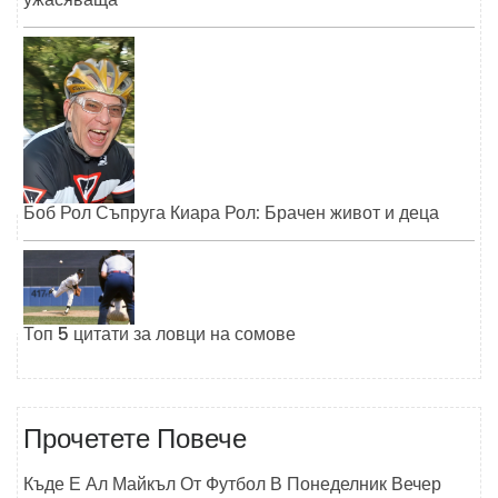
Боб Рол Съпруга Киара Рол: Брачен живот и деца
Топ 5 цитати за ловци на сомове
Прочетете Повече
Къде Е Ал Майкъл От Футбол В Понеделник Вечер