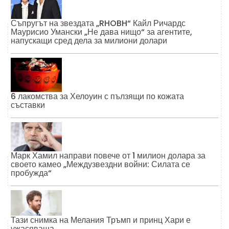
Съпругът на звездата „RHOBH“ Кайл Ричардс
Маурисио Умански „Не дава нищо“ за агентите,
напускащи сред дела за милиони долари
6 лакомства за Хелоуин с пълзящи по кожата
съставки
Марк Хамил направи повече от 1 милион долара за
своето камео „Междузвездни войни: Силата се
пробужда“
Тази снимка на Мелания Тръмп и принц Хари е
ужасяваща