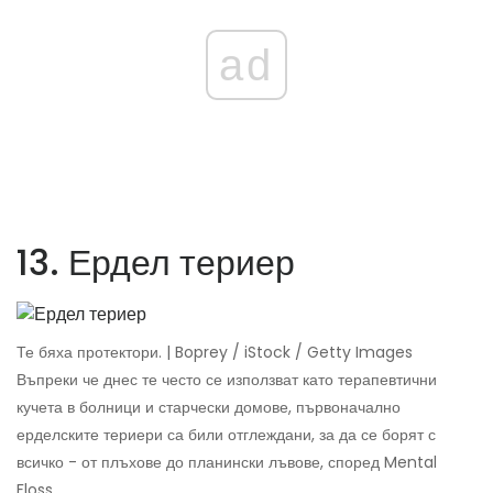
ad
13. Ердел териер
Те бяха протектори. | Boprey / iStock / Getty Images
Въпреки че днес те често се използват като терапевтични
кучета в болници и старчески домове, първоначално
ерделските териери са били отглеждани, за да се борят с
всичко - от плъхове до планински лъвове, според Mental
Floss.