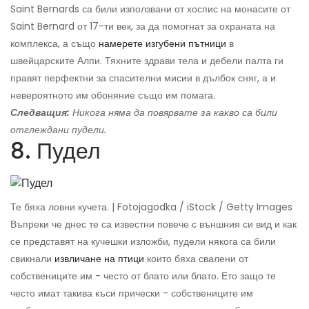
Saint Bernards са били използвани от хоспис на монасите от
Saint Bernard от 17-ти век, за да помогнат за охраната на
комплекса, а също
намерете изгубени пътници
в
швейцарските Алпи. Тяхните здрави тела и дебели палта ги
правят перфектни за спасителни мисии в дълбок сняг, а и
невероятното им обоняние също им помага.
Следващия:
Никога няма да повярвате за какво са били
отглеждани пудели.
8. Пудел
Те бяха ловни кучета. | Fotojagodka / iStock / Getty Images
Въпреки че днес те са известни повече с външния си вид и как
се представят на кучешки изложби, пудели някога са били
свикнали
извличане на птици
които бяха свалени от
собствениците им - често от блато или блато. Ето защо те
често имат такива къси прически - собствениците им