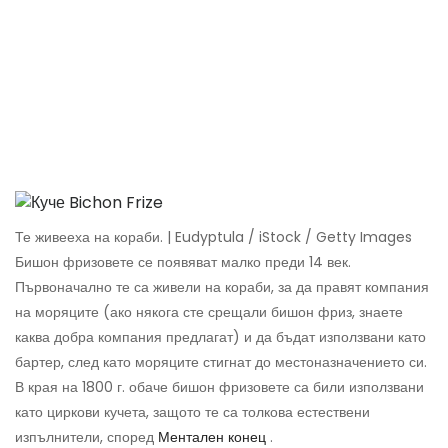
Те живееха на кораби. | Eudyptula / iStock / Getty Images
Бишон фризовете се появяват малко преди 14 век.
Първоначално те са живели на кораби, за да правят компания
на моряците (ако някога сте срещали бишон фриз, знаете
каква добра компания предлагат) и да бъдат използвани като
бартер, след като моряците стигнат до местоназначението си.
В края на 1800 г. обаче бишон фризовете са били използвани
като циркови кучета, защото те са толкова естествени
изпълнители, според
Ментален конец
.