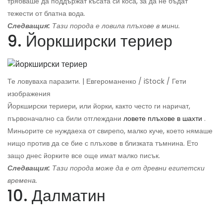
трябваше да поддържат късата си коса, за да не бъдат
тежести от блатна вода.
Следващия:
Тази порода е ловила плъхове в мини.
9. Йоркширски териер
Те ловуваха паразити. | Евгероманенко / iStock / Гети
изображения
Йоркширски териери, или йорки, както често ги наричат,
първоначално са били отглеждани
ловете плъхове в шахти
.
Миньорите се нуждаеха от свирепо, малко куче, което нямаше
нищо против да се бие с плъхове в близката тъмнина. Ето
защо днес йорките все още имат малко писък.
Следващия:
Тази порода може да е от древни египетски
времена.
10. Далматин