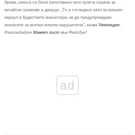
брави, някога са били използвани като кучета пазачи за
китайски храмове и дворци. „То е отгледано като вътрешен
караул в будистките манастири, за да предупреждава
монасите за всички влезли нарушители“, казва
Уикипедия
.
Разгледайте
Мамят лист
във Фейсбук!
ad