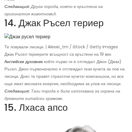
Следващия:
Друга порода, която е кръстена на
оригиналния животновъд.
14. Джак Ръсел териер
Те ловували лисици. | Alexei_tm / iStock / Getty Images
Джак Ръсел териерите всъщност са кръстени на 19 век
Английски духовник
който първо ги е отгледал: Джон (Джак)
Ръсел. Джон първоначално е отглеждал тези кучета за лов на
лисици. Днес те правят страхотни кучета-компаньони, но все
още имат високата енергия, необходима за улов на лисици.
Следващия:
Тази порода е била използвана за охрана на
древните китайски храмове.
15. Лхаса апсо