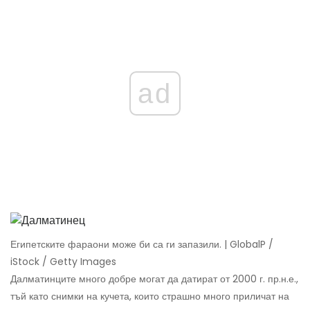
ad
Египетските фараони може би са ги запазили. | GlobalP /
iStock / Getty Images
Далматинците много добре могат да датират от 2000 г. пр.н.е.,
тъй като снимки на кучета, които страшно много приличат на