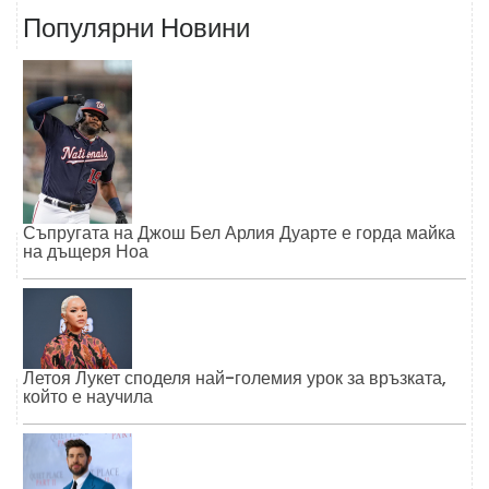
Популярни Новини
Съпругата на Джош Бел Арлия Дуарте е горда майка
на дъщеря Ноа
Летоя Лукет споделя най-големия урок за връзката,
който е научила