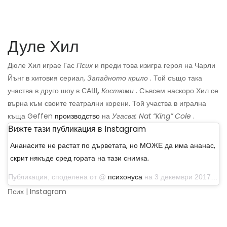
Дуле Хил
Дюле Хил играе Гас
Псих
и преди това изигра героя на Чарли
Йънг в хитовия сериал,
Западното крило
. Той също така
участва в друго шоу в САЩ,
Костюми
. Съвсем наскоро Хил се
върна към своите театрални корени. Той участва в игрална
къща Geffen
производство
на
Угасва: Nat “King” Cole
.
Вижте тази публикация в Instagram
Ананасите не растат по дърветата, но МОЖЕ да има ананас,
скрит някъде сред гората на тази снимка.
Публикация, споделена от @
психонуса
на 3 декември 2017 г. в 15:01 ч. PST
Псих | Instagram