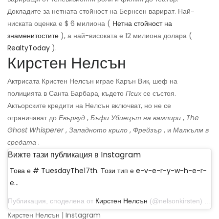
Докладите за нетната стойност на Бернсен варират. Най-
ниската оценка е $ 6 милиона (
Нетна стойност на
знаменитостите
), а най-високата е 12 милиона долара (
RealtyToday
).
Кирстен Нелсън
Актрисата Кристен Нелсън играе Карън Вик, шеф на
полицията в Санта Барбара, където
Псих
се състоя.
Актьорските кредити на Нелсън включват, но не се
ограничават до
Евървуд
,
Бъфи Убиецът на вампири
,
The
Ghost Whisperer
,
Западното крило
,
Фрейзър
, и
Малкълм в
средата
.
Вижте тази публикация в Instagram
Това е # TuesdayThe17th. Този тип е e-v-e-r-y-w-h-e-r-
e…
Публикация, споделена от
Кирстен Нелсън
(@nelsonkirsten) на 17 октомври 2017 г. в 8:36 ч. PDT
Кирстен Нелсън | Instagram