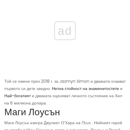
ad
Той се ожени през 2018 г. за Jazmyn Simon и двамата очакват
първото си дете заедно.
Нетна стойност на знаменитостите
и
Най-богатият
и двамата оценяват личното състояние на Хил
на 6 милиона долара.
Маги Лоусън
Маги Лоусън изигра Джулиет О’Хара на
Псих
. Нейният герой