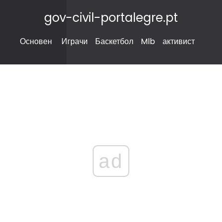
gov-civil-portalegre.pt
Основен
Играчи
Баскетбол
Mlb
активист
ad