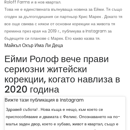
Roloff Farms и в нов квартал.
Това не е единствената вълнуваща новина за Ейми. Тя също
сгоден за дългогодишния си партньор Крис Марек . Докато тя
все още свиква с някои от основни корекции на живота тя
премина през края на 2019 г., публикува в Instagram за
бъдещите си планове с Марек. Ето какво казва тя.
Майкъл Охър Има Ли Деца
Ейми Ролоф вече прави
сериозни житейски
корекции, когато навлиза в
2020 година
Вижте тази публикация в Instagram
Здравей събота! . Нова къща е нещо, към което се
приспособяваме и двамата с Феликс. Опознаването на по-
малък заден двор, което е хубаво, живот в квартал, също е