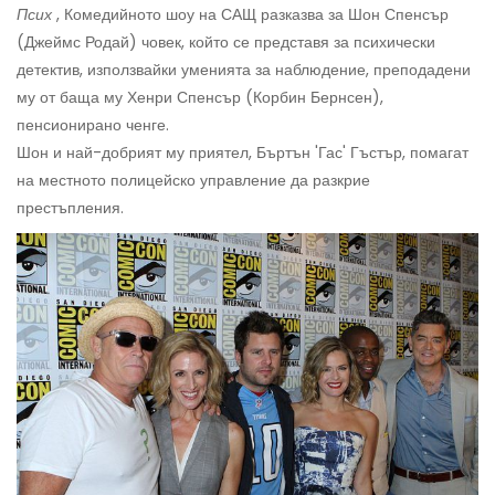
Псих
, Комедийното шоу на САЩ разказва за Шон Спенсър
(Джеймс Родай) човек, който се представя за психически
детектив, използвайки уменията за наблюдение, преподадени
му от баща му Хенри Спенсър (Корбин Бернсен),
пенсионирано ченге.
Шон и най-добрият му приятел, Бъртън 'Гас' Гъстър, помагат
на местното полицейско управление да разкрие
престъпления.