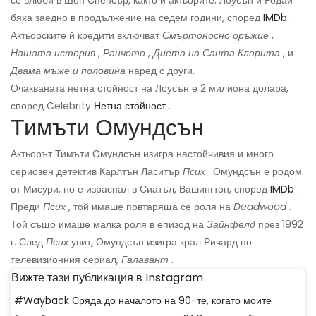
се влюби в Шон Спенсър, както и актьорите. Лоусън и Родай
бяха заедно в продължение на седем години, според
IMDb
.
Актьорските й кредити включват
Смъртоносно оръжие
,
Нашата история
,
Ранчото
,
Диета на Санта Кларита
, и
Двама мъже и половина
наред с други.
Очакваната нетна стойност на Лоусън е 2 милиона долара,
според Celebrity
Нетна стойност
.
Тимъти Омундсън
Актьорът Тимъти Омундсън изигра настойчивия и много
сериозен детектив Карлтън Ласитър
Псих
. Омундсън е родом
от Мисури, но е израснал в Сиатъл, Вашингтон, според
IMDb
.
Преди
Псих
, той имаше повтаряща се роля на
Deadwood
.
Той също имаше малка роля в епизод на
Зайнфелд
през 1992
г. След
Псих
увит, Омундсън изигра крал Ричард по
телевизионния сериал,
Галавант
.
Вижте тази публикация в Instagram
#Wayback Сряда до началото на 90-те, когато моите