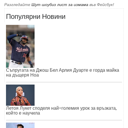
Разгледайте
Шут шоубиз лист за измама
във Фейсбук!
Популярни Новини
Съпругата на Джош Бел Арлия Дуарте е горда майка
на дъщеря Ноа
Летоя Лукет споделя най-големия урок за връзката,
който е научила