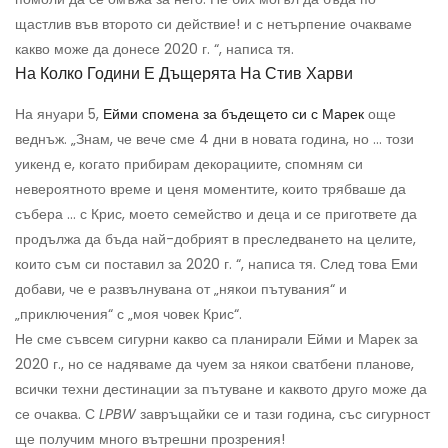
щастлив във второто си действие! и с нетърпение очакваме
какво може да донесе 2020 г. “, написа тя.
На Колко Години Е Дъщерята На Стив Харви
На януари 5,
Ейми спомена за бъдещето си с Марек
още
веднъж. „Знам, че вече сме 4 дни в новата година, но ... този
уикенд е, когато прибирам декорациите, спомням си
невероятното време и ценя моментите, които трябваше да
събера ... с Крис, моето семейство и деца и се пригответе да
продължа да бъда най-добрият в преследването на целите,
които съм си поставил за 2020 г. “, написа тя. След това Еми
добави, че е развълнувана от „някои пътувания“ и
„приключения“ с „моя човек Крис“.
Не сме съвсем сигурни какво са планирали Ейми и Марек за
2020 г., но се надяваме да чуем за някои сватбени планове,
всички техни дестинации за пътуване и каквото друго може да
се очаква. С
LPBW
завръщайки се и тази година, със сигурност
ще получим много вътрешни прозрения!