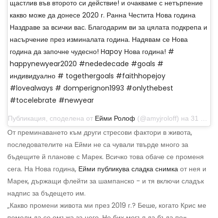
щастлив във второто си действие! и очакваме с нетърпение
какво може да донесе 2020 г. Ранна Честита Нова година
Наздраве за всички вас. Благодарим ви за цялата подкрепа и
насърчение през изминалата година. Надявам се Нова
година да започне чудесно! Hapoy Нова година! #
happynewyear2020 #nededecade #goals #
индивидуално # togethergoals #faithhopejoy
#lovealways # domperignon1993 #onlythebest
#tocelebrate #newyear
Публикация, споделена от
Ейми Ролоф
(@amyjroloff) на 31 декември 2019 г. в 18:56 ч. PST
От преминаването към други стресови фактори в живота,
последователите на Ейми не са чували твърде много за
бъдещите й планове с Марек. Всичко това обаче се променя
сега. На Нова година,
Ейми публикува сладка снимка
от нея и
Марек, държащи флейти за шампанско - и тя включи сладък
надпис за бъдещето им.
„Какво промени живота ми през 2019 г.? Беше, когато Крис ме
помоли да се омъжа за него. Не бих могъл да бъда по-