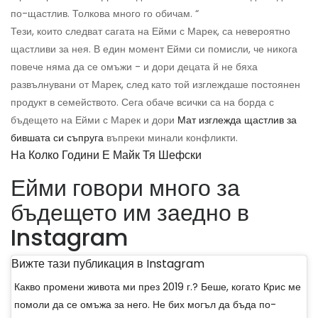
по-щастлив. Толкова много го обичам. “
Тези, които следват сагата на Ейми с Марек, са невероятно
щастливи за нея. В един момент Ейми си помисли, че никога
повече няма да се омъжи - и дори децата й не бяха
развълнувани от Марек, след като той изглеждаше постоянен
продукт в семейството. Сега обаче всички са на борда с
бъдещето на Ейми с Марек и дори
Мат изглежда щастлив за
бившата си съпруга
въпреки минали конфликти.
На Колко Години Е Майк Тя Шефски
Ейми говори много за
бъдещето им заедно в
Instagram
Вижте тази публикация в Instagram
Какво промени живота ми през 2019 г.? Беше, когато Крис ме
помоли да се омъжа за него. Не бих могъл да бъда по-