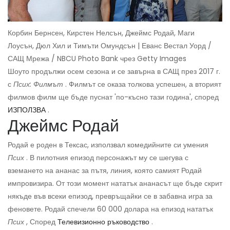
Корбин Бернсен, Кирстен Нелсън, Джеймс Родай, Маги
Лоусън, Дюл Хил и Тимъти Омундсън | Еванс Вестал Уорд /
САЩ Мрежа / NBCU Photo Bank чрез Getty Images
Шоуто продължи осем сезона и се завърна в САЩ през 2017 г.
с
Псих: Филмът
. Филмът се оказа толкова успешен, а вторият
филмов филм ще бъде пуснат 'по-късно тази година', според
ИЗПОЛЗВА
.
Джеймс Родай
Родай е роден в Тексас, използвал комедийните си умения
Псих
. В пилотния епизод персонажът му се шегува с
вземането на ананас за пътя, линия, която самият Родай
импровизира. От този момент нататък ананасът ще бъде скрит
някъде във всеки епизод, превръщайки се в забавна игра за
феновете. Родай спечели 60 000 долара на епизод нататък
Псих
, Според
Телевизионно ръководство
.