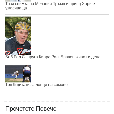
Тази снимка на Мелания Тръмп и принц Хари е
ужасяваща
Боб Рол Съпруга Киара Рол: Брачен живот и деца
Топ 5 цитати за ловци на сомове
Прочетете Повече