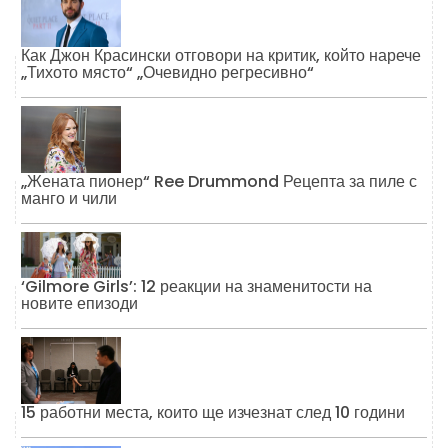
Как Джон Красински отговори на критик, който нарече
„Тихото място“ „Очевидно регресивно“
„Жената пионер“ Ree Drummond Рецепта за пиле с
манго и чили
‘Gilmore Girls’: 12 реакции на знаменитости на
новите епизоди
15 работни места, които ще изчезнат след 10 години