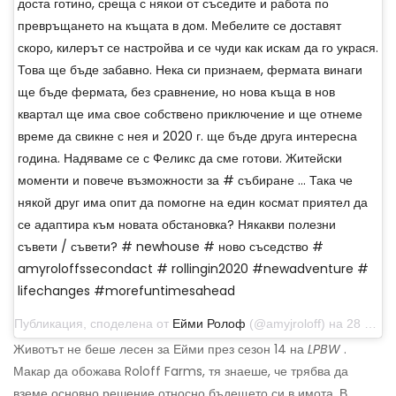
доста готино, среща с някои от съседите и работа по
превръщането на къщата в дом. Мебелите се доставят
скоро, килерът се настройва и се чуди как искам да го украся.
Това ще бъде забавно. Нека си признаем, фермата винаги
ще бъде фермата, без сравнение, но нова къща в нов
квартал ще има свое собствено приключение и ще отнеме
време да свикне с нея и 2020 г. ще бъде друга интересна
година. Надяваме се с Феликс да сме готови. Житейски
моменти и повече възможности за # събиране ... Така че
някой друг има опит да помогне на един космат приятел да
се адаптира към новата обстановка? Някакви полезни
съвети / съвети? # newhouse # ново съседство #
amyroloffssecondact # rollingin2020 #newadventure #
lifechanges #morefuntimesahead
Публикация, споделена от
Ейми Ролоф
(@amyjroloff) на 28 декември 2019 г. в 9:48 ч. PST
Животът не беше лесен за Ейми през сезон 14 на
LPBW
.
Макар да обожава Roloff Farms, тя знаеше, че трябва да
вземе основно решение относно бъдещето си в имота. В