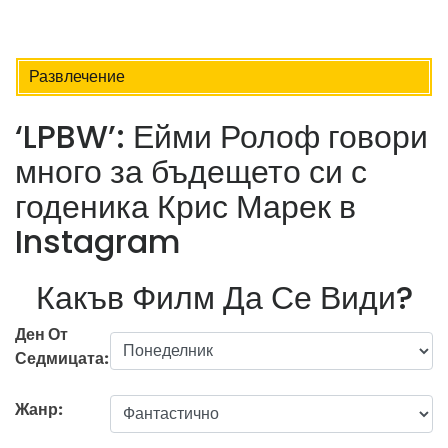
Развлечение
‘LPBW’: Ейми Ролоф говори
много за бъдещето си с
годеника Крис Марек в
Instagram
Какъв Филм Да Се Види?
Ден От
Седмицата:
Жанр: