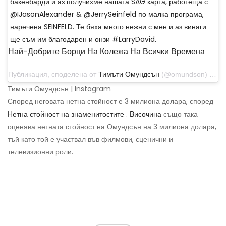
бакенбарди и аз получихме нашата SAG карта, работеща с
@IJasonAlexander & @JerrySeinfeld по малка програма,
наречена SEINFELD. Те бяха много нежни с мен и аз винаги
ще съм им благодарен и онзи #LarryDavid.
Най-Добрите Борци На Колежа На Всички Времена
Публикация, споделена от
Тимъти Омундсън
(@omundson) на 11 октомври 2018 г. в 18:11 ч. PDT
Тимъти Омундсън | Instagram
Според неговата нетна стойност е 3 милиона долара, според
Нетна стойност на знаменитостите
.
Височина
също така
оценява нетната стойност на Омундсън на 3 милиона долара,
тъй като той е участвал във филмови, сценични и
телевизионни роли.