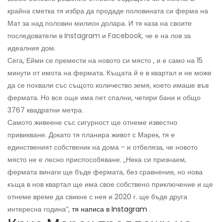
крайна сметка тя избра да продаде половината си ферма на
Мат за над половин милион долара. И тя каза на своите
последователи в Instagram и Facebook, че е на лов за
идеалния дом.
Сега, Ейми се премести на новото си място , и е само на 15
минути от имота на фермата. Къщата й е в квартал и не може
да се похвали със същото количество земя, което имаше във
фермата. Но все още има пет спални, четири бани и общо
3767 квадратни метра.
Самото живеене със сигурност ще отнеме известно
привикване. Докато тя планира живот с Марек, тя е
единственият собственик на дома - и отбеляза, че новото
място не е лесно приспособяване. „Нека си признаем,
фермата винаги ще бъде фермата, без сравнение, но нова
къща в нов квартал ще има свое собствено приключение и ще
отнеме време да свикне с нея и 2020 г. ще бъде друга
интересна година“,
тя написа в Instagram
.