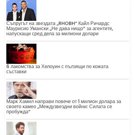
Съпругът на звездата „RHOBH“ Кайл Ричардс
Маурисио Умански „Не дава нищо“ за агентите,
напускащи сред дела за милиони долари
6 лакомства за Хелоуин с пълзящи по кожата
съставки
Марк Хамил направи повече от 1 милион долара за
своето камео „Междузвездни войни: Силата се
пробужда“