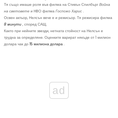
Тя също имаше роля във филма на Стивън Спилбърг
Война
на световете
и HBO филма
Госпожо Харис
.
Освен актьор, Нелсън вече е и режисьор. Тя режисира филма
8 минути
, според САЩ.
Както при нейните звезди, нетната стойност на Нелсън е
трудна за определяне. Оценките варират някъде от 1 милион
долара чак до
15 милиона долара
.
ad