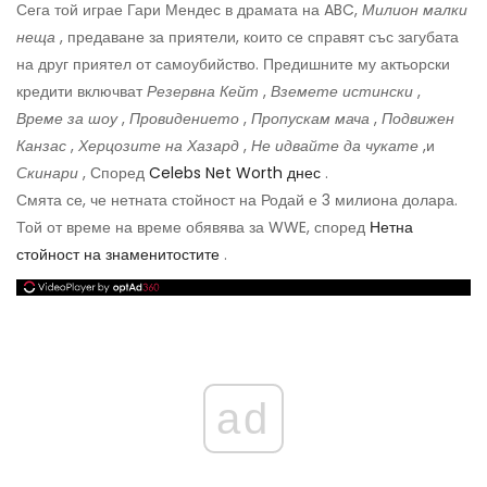
Сега той играе Гари Мендес в драмата на ABC,
Милион малки
неща
, предаване за приятели, които се справят със загубата
на друг приятел от самоубийство. Предишните му актьорски
кредити включват
Резервна Кейт
,
Вземете истински
,
Време за шоу
,
Провидението
,
Пропускам мача
,
Подвижен
Канзас
,
Херцозите на Хазард
,
Не идвайте да чукате
,и
Скинари
, Според
Celebs Net Worth днес
.
Смята се, че нетната стойност на Родай е 3 милиона долара.
Той от време на време обявява за WWE, според
Нетна
стойност на знаменитостите
.
ad