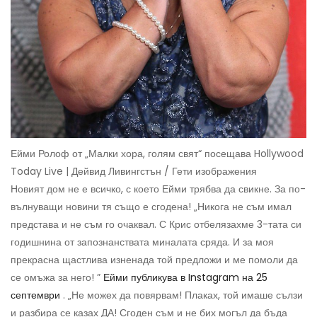
Ейми Ролоф от „Малки хора, голям свят“ посещава Hollywood
Today Live | Дейвид Ливингстън / Гети изображения
Новият дом не е всичко, с което Ейми трябва да свикне. За по-
вълнуващи новини тя също е сгодена! „Никога не съм имал
представа и не съм го очаквал. С Крис отбелязахме 3-тата си
годишнина от запознанствата миналата сряда. И за моя
прекрасна щастлива изненада той предложи и ме помоли да
се омъжа за него! ”
Ейми публикува в Instagram на 25
септември
. „Не можех да повярвам! Плаках, той имаше сълзи
и разбира се казах ДА! Сгоден съм и не бих могъл да бъда