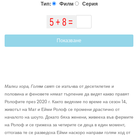
Тип:
Филм
Серия
Показване
Малки хора, Голям свят
се излъчва от десетилетие и
половина и феновете нямат търпение да видят какво правят
Ролофите през 2020 г. Както видяхме по време на сезон 14,
животът на Мат и Ейми Ролоф се промени драстично от
началото на шоуто. Докато бяха женени, живееха във фермите
на Ролоф и се грижеха за четирите си деца в един момент,
оттогава те се разведоха Ейми наскоро направи голям ход от