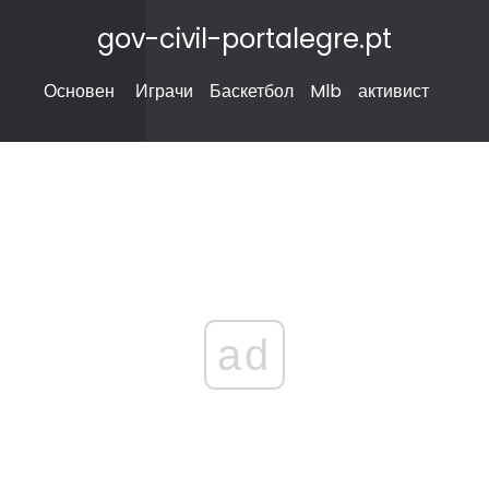
gov-civil-portalegre.pt
Основен
Играчи
Баскетбол
Mlb
активист
ad