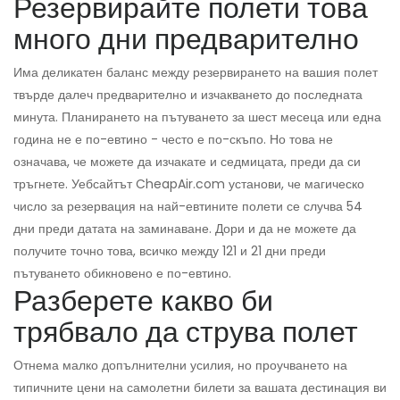
Резервирайте полети това
много дни предварително
Има деликатен баланс между резервирането на вашия полет
твърде далеч предварително и изчакването до последната
минута. Планирането на пътуването за шест месеца или една
година не е по-евтино - често е по-скъпо. Но това не
означава, че можете да изчакате и седмицата, преди да си
тръгнете. Уебсайтът CheapAir.com установи, че магическо
число за резервация на най-евтините полети се случва 54
дни преди датата на заминаване. Дори и да не можете да
получите точно това, всичко между 121 и 21 дни преди
пътуването обикновено е по-евтино.
Разберете какво би
трябвало да струва полет
Отнема малко допълнителни усилия, но проучването на
типичните цени на самолетни билети за вашата дестинация ви