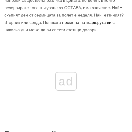
направи съществена разлика в цената, но денят, в който
резервирате това пътуване за ОСТАВА, има значение. Най-
скъпият ден от седмицата за полет е неделя. Най-евтиният?
Вторник или сряда. Понякога
промяна на маршрута ви
с
няколко дни може да ви спести стотици долари.
ad