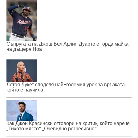
Съпругата на Джош Бел Арлия Дуарте е горда майка
на дъщеря Ноа
Летоя Лукет споделя най-големия урок за връзката,
който е научила
Как Джон Красински отговори на критик, който нарече
„Тихото място“ „Очевидно регресивно“