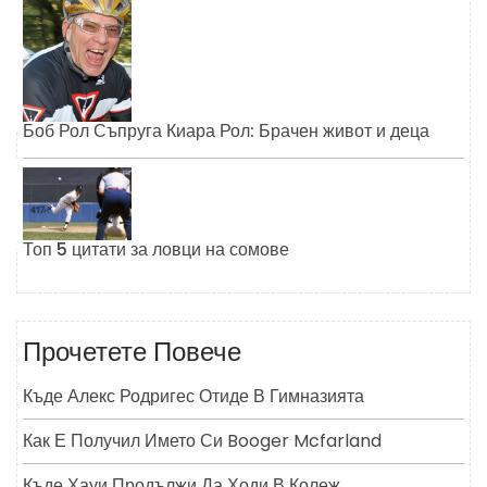
Боб Рол Съпруга Киара Рол: Брачен живот и деца
Топ 5 цитати за ловци на сомове
Прочетете Повече
Къде Алекс Родригес Отиде В Гимназията
Как Е Получил Името Си Booger Mcfarland
Къде Хауи Продължи Да Ходи В Колеж