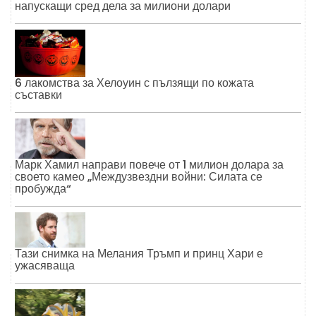
напускащи сред дела за милиони долари
6 лакомства за Хелоуин с пълзящи по кожата
съставки
Марк Хамил направи повече от 1 милион долара за
своето камео „Междузвездни войни: Силата се
пробужда“
Тази снимка на Мелания Тръмп и принц Хари е
ужасяваща