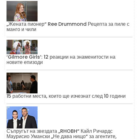
„Жената пионер“ Ree Drummond Рецепта за пиле с
манго и чили
‘Gilmore Girls’: 12 реакции на знаменитости на
новите епизоди
15 работни места, които ще изчезнат след 10 години
Съпругът на звездата „RHOBH“ Кайл Ричардс
Маурисио Умански „Не дава нищо“ за агентите,