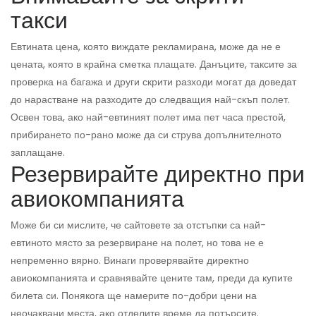
такси
Евтината цена, която виждате рекламирана, може да не е
цената, която в крайна сметка плащате. Данъците, таксите за
проверка на багажа и други скрити разходи могат да доведат
до нарастване на разходите до следващия най-скъп полет.
Освен това, ако най-евтиният полет има пет часа престой,
прибирането по-рано може да си струва допълнителното
заплащане.
Резервирайте директно при
авиокомпанията
Може би си мислите, че сайтовете за отстъпки са най-
евтиното място за резервиране на полет, но това не е
непременно вярно. Винаги проверявайте директно
авиокомпанията и сравнявайте цените там, преди да купите
билета си. Понякога ще намерите по-добри цени на
неочаквани места, ако отделите време да потърсите.