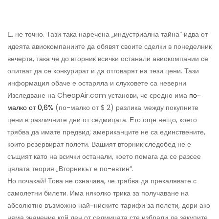
Е, не точно. Тази така наречена „индустриална тайна“ идва от
идеята авиокомпаниите да обявят своите сделки в понеделник
вечерта, така че до вторник всички останали авиокомпании се
опитват да се конкурират и да отговарят на тези цени. Тази
информация обаче е остаряла и слуховете са неверни.
Изследване на CheapAir.com установи, че средно има
по-
малко от 0,6%
(по-малко от $ 2) разлика между покупните
цени в различните дни от седмицата. Ето още нещо, което
трябва да имате предвид: американците не са единствените,
които резервират полети. Вашият вторник следобед не е
същият като на всички останали, което помага да се разсее
цялата теория „Вторникът е по-евтин“.
Но почакай! Това не означава, че трябва да прекалявате с
самолетни билети. Има няколко трика за получаване на
абсолютно възможно най-ниските тарифи за полети, дори ако
няма значение кой ден от седмицата сте избрали да закупите.