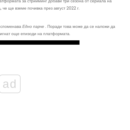
латформата за стрийминг добави три сезона от сериала на
 че ще вземе почивка през август 2022 г.
 споменава
Едно парче
. Поради това може да се наложи да
тигнат още епизоди на платформата.
ad