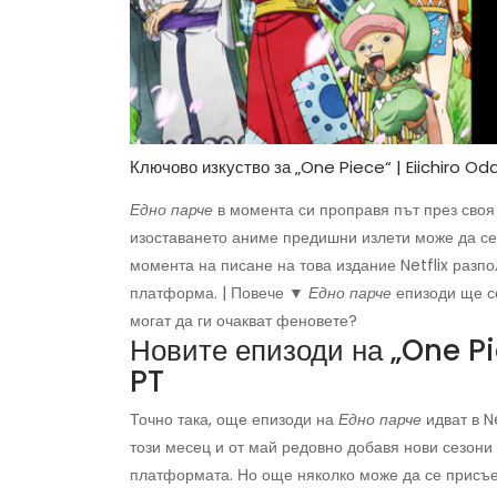
Ключово изкуство за „One Piece“ | Eiichiro O
Едно парче
в момента си проправя път през своя 
изоставането аниме предишни излети може да се 
момента на писане на това издание Netflix разпо
платформа. | Повече ▼
Едно парче
епизоди ще се
могат да ги очакват феновете?
Новите епизоди на „One Pi
PT
Точно така, още епизоди на
Едно парче
идват в N
този месец и от май редовно добавя нови сезони 
платформата. Но още няколко може да се присъед