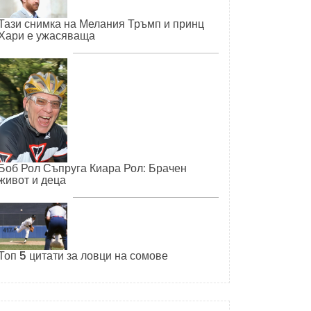
Тази снимка на Мелания Тръмп и принц
Хари е ужасяваща
Боб Рол Съпруга Киара Рол: Брачен
живот и деца
Топ 5 цитати за ловци на сомове