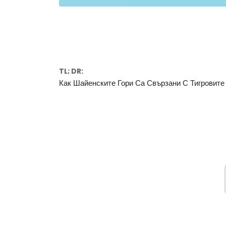
TL; DR:
Как Шайенските Гори Са Свързани С Тигровите