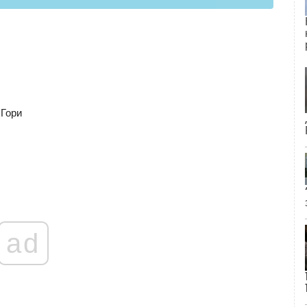
 Гори
ad