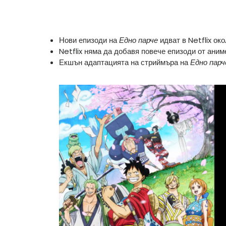
Нови епизоди на
Едно парче
идват в Netflix ок
Netflix няма да добавя повече епизоди от аниме
Екшън адаптацията на стриймъра на
Едно парч