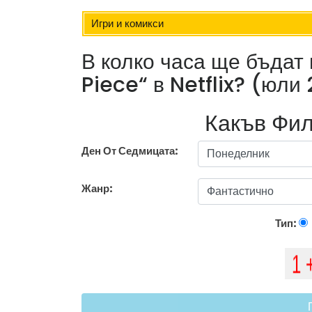
Игри и комикси
В колко часа ще бъдат
Piece“ в Netflix? (юли 
Какъв Фил
Ден От Седмицата:
Жанр:
Тип: