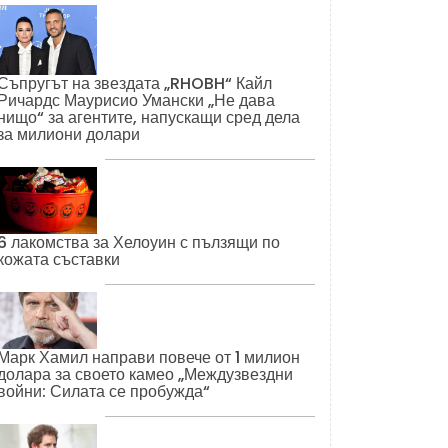
Съпругът на звездата „RHOBH“ Кайл
Ричардс Маурисио Умански „Не дава
нищо“ за агентите, напускащи сред дела
за милиони долари
6 лакомства за Хелоуин с пълзящи по
кожата съставки
Марк Хамил направи повече от 1 милион
долара за своето камео „Междузвездни
войни: Силата се пробужда“