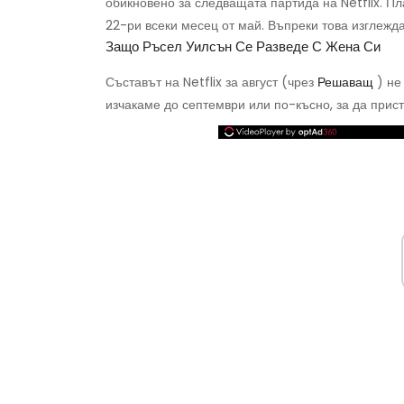
обикновено за следващата партида на Netflix. П
22-ри всеки месец от май. Въпреки това изглежда,
Защо Ръсел Уилсън Се Разведе С Жена Си
Съставът на Netflix за август (чрез
Решаващ
) не
изчакаме до септември или по-късно, за да прис