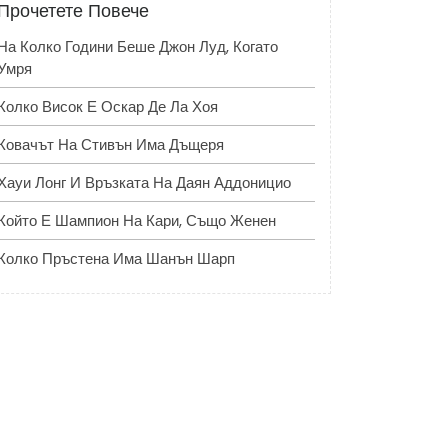
Прочетете Повече
На Колко Години Беше Джон Луд, Когато
Умря
Колко Висок Е Оскар Де Ла Хоя
Ковачът На Стивън Има Дъщеря
Хауи Лонг И Връзката На Даян Аддоницио
Който Е Шампион На Кари, Също Женен
Колко Пръстена Има Шанън Шарп