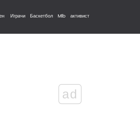
ен
Играчи
Баскетбол
Mlb
активист
ad