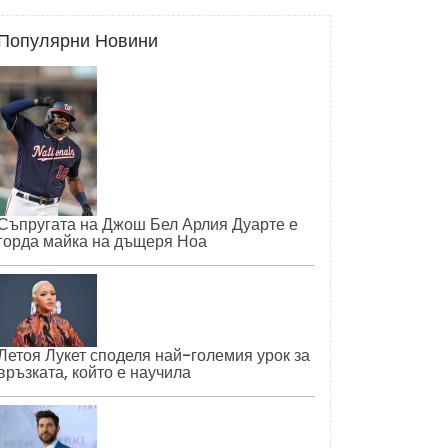
Популярни Новини
Съпругата на Джош Бел Арлия Дуарте е
горда майка на дъщеря Ноа
Летоя Лукет споделя най-големия урок за
връзката, който е научила