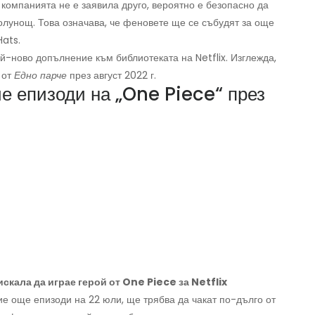
 компанията не е заявила друго, вероятно е безопасно да
лунощ. Това означава, че феновете ще се събудят за още
Hats.
й-ново допълнение към библиотеката на Netflix. Изглежда,
 от
Едно парче
през август 2022 г.
че епизоди на „One Piece“ през
кала да играе герой от One Piece за Netflix
е още епизоди на 22 юли, ще трябва да чакат по-дълго от