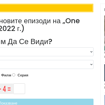
 новите епизоди на „One
2022 г.)
м Да Се Види?
Филм
Серия
Показване