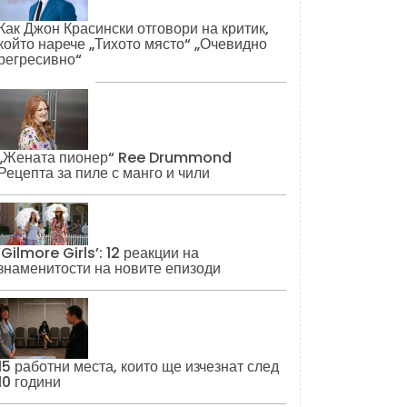
Как Джон Красински отговори на критик,
който нарече „Тихото място“ „Очевидно
регресивно“
„Жената пионер“ Ree Drummond
Рецепта за пиле с манго и чили
‘Gilmore Girls’: 12 реакции на
знаменитости на новите епизоди
15 работни места, които ще изчезнат след
10 години