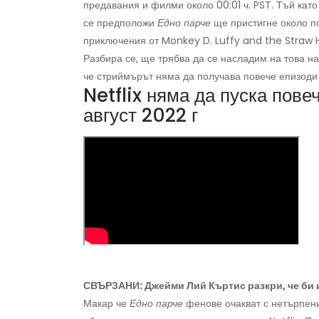
предавания и филми около 00:01 ч. PST. Тъй като
се предположи
Едно парче
ще пристигне около по
приключения от Monkey D. Luffy and the Straw 
Разбира се, ще трябва да се насладим на това на
че стриймърът няма да получава повече епизоди
Netflix няма да пуска пове
август 2022 г
СВЪРЗАНИ: Джейми Лий Къртис разкри, че би ис
Макар че
Едно парче
фенове очакват с нетърпени