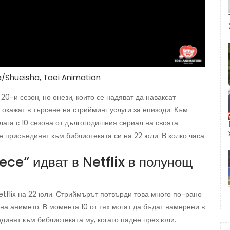
da/Shueisha, Toei Animation
20-и сезон, но онези, които се надяват да наваксат
окажат в търсене на стрийминг услуги за епизоди. Към
лага с 10 сезона от дългогодишния сериал на своята
 присъединят към библиотеката си на 22 юли. В колко часа
ece“ идват в Netflix в полунощ
etflix на 22 юли. Стриймърът потвърди това много по-рано
на анимето. В момента 10 от тях могат да бъдат намерени в
инят към библиотеката му, когато падне през юли.