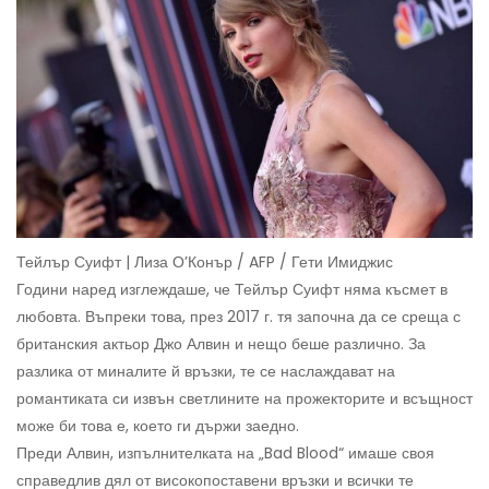
Тейлър Суифт | Лиза О’Конър / AFP / Гети Имиджис
Години наред изглеждаше, че Тейлър Суифт няма късмет в
любовта. Въпреки това, през 2017 г. тя започна да се среща с
британския актьор Джо Алвин и нещо беше различно. За
разлика от миналите й връзки, те се наслаждават на
романтиката си извън светлините на прожекторите и всъщност
може би това е, което ги държи заедно.
Преди Алвин, изпълнителката на „Bad Blood“ имаше своя
справедлив дял от високопоставени връзки и всички те