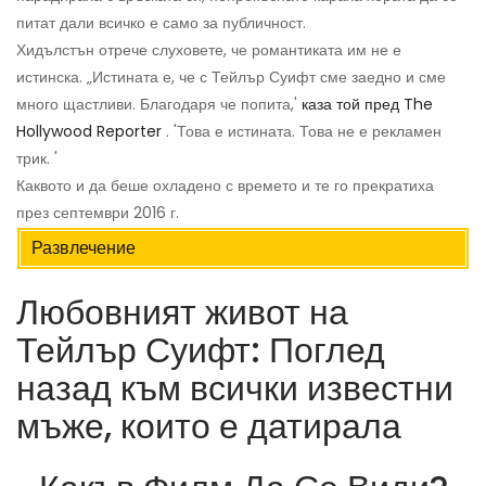
питат дали всичко е само за публичност.
Хидълстън отрече слуховете, че романтиката им не е
истинска. „Истината е, че с Тейлър Суифт сме заедно и сме
много щастливи. Благодаря че попита,'
каза той пред The ​​
Hollywood Reporter
. 'Това е истината. Това не е рекламен
трик. '
Каквото и да беше охладено с времето и те го прекратиха
през септември 2016 г.
Развлечение
Любовният живот на
Тейлър Суифт: Поглед
назад към всички известни
мъже, които е датирала