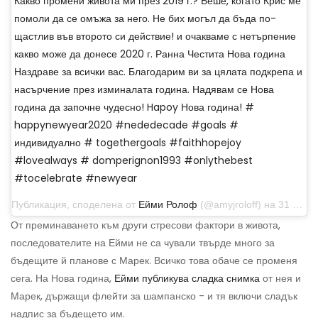
Какво промени живота ми през 2019 г.? Беше, когато Крис ме
помоли да се омъжа за него. Не бих могъл да бъда по-
щастлив във второто си действие! и очакваме с нетърпение
какво може да донесе 2020 г. Ранна Честита Нова година
Наздраве за всички вас. Благодарим ви за цялата подкрепа и
насърчение през изминалата година. Надявам се Нова
година да започне чудесно! Hapoy Нова година! #
happynewyear2020 #nededecade #goals #
индивидуално # togethergoals #faithhopejoy
#lovealways # domperignon1993 #onlythebest
#tocelebrate #newyear
Публикация, споделена от
Ейми Ролоф
(@amyjroloff) на 31 декември 2019 г. в 18:56 ч. PST
От преминаването към други стресови фактори в живота,
последователите на Ейми не са чували твърде много за
бъдещите й планове с Марек. Всичко това обаче се променя
сега. На Нова година,
Ейми публикува сладка снимка
от нея и
Марек, държащи флейти за шампанско - и тя включи сладък
надпис за бъдещето им.