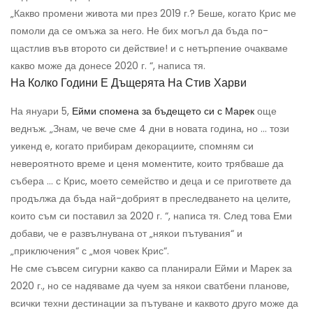
„Какво промени живота ми през 2019 г.? Беше, когато Крис ме
помоли да се омъжа за него. Не бих могъл да бъда по-
щастлив във второто си действие! и с нетърпение очакваме
какво може да донесе 2020 г. “, написа тя.
На Колко Години Е Дъщерята На Стив Харви
На януари 5,
Ейми спомена за бъдещето си с Марек
още
веднъж. „Знам, че вече сме 4 дни в новата година, но ... този
уикенд е, когато прибирам декорациите, спомням си
невероятното време и ценя моментите, които трябваше да
събера ... с Крис, моето семейство и деца и се пригответе да
продължа да бъда най-добрият в преследването на целите,
които съм си поставил за 2020 г. “, написа тя. След това Еми
добави, че е развълнувана от „някои пътувания“ и
„приключения“ с „моя човек Крис“.
Не сме съвсем сигурни какво са планирали Ейми и Марек за
2020 г., но се надяваме да чуем за някои сватбени планове,
всички техни дестинации за пътуване и каквото друго може да