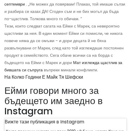
септември
. „Не можех да повярвам! Плаках, той имаше сълзи
и разбира се казах ДА! Сгоден съм и не бих могъл да бъда
по-щастлив. Толкова много го обичам. “
Тези, които следват сагата на Ейми с Марек, са невероятно
щастливи за нея. В един момент Ейми си помисли, че никога
повече няма да се омъжи - и дори децата й не бяха
развълнувани от Марек, след като той изглеждаше постоянен
продукт в семейството. Сега обаче всички са на борда с
бъдещето на Ейми с Марек и дори
Мат изглежда щастлив за
бившата си съпруга
въпреки минали конфликти.
На Колко Години Е Майк Тя Шефски
Ейми говори много за
бъдещето им заедно в
Instagram
Вижте тази публикация в Instagram