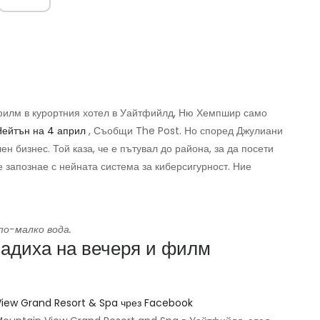
филм в курортния хотел в Уайтфийлд, Ню Хемпшир само
Нейтън на 4 април
, Съобщи The Post. Но според Джулиани
н бизнес. Той каза, че е пътувал до района, за да посети
е запознае с нейната система за киберсигурност. Ние
по-малко вода.
ладиха на вечеря и филм
iew Grand Resort & Spa чрез Facebook