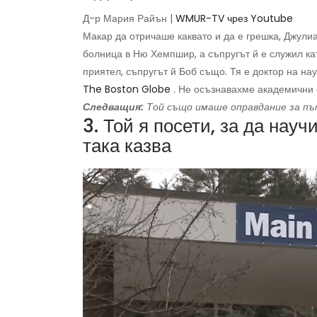
Д-р Мария Райън |
WMUR-TV чрез Youtube
Макар да отричаше каквато и да е грешка, Джулиа
болница в Ню Хемпшир, а съпругът й е служил ка
приятел, съпругът й Боб също. Тя е доктор на нау
The ​​Boston Globe
. Не осъзнавахме академични 
Следващия:
Той също имаше оправдание за път
3. Той я посети, за да науч
така казва