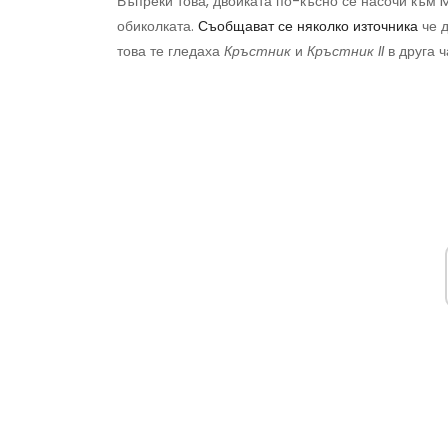
Въпреки това, двойката по-късно се насочи към
обиколката.
Съобщават се няколко източника
че д
това те гледаха
Кръстник
и
Кръстник II
в друга ч