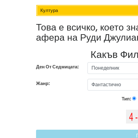
Култура
Това е всичко, което з
афера на Руди Джулиан
Какъв Фил
Ден От Седмицата:
Жанр:
Тип: