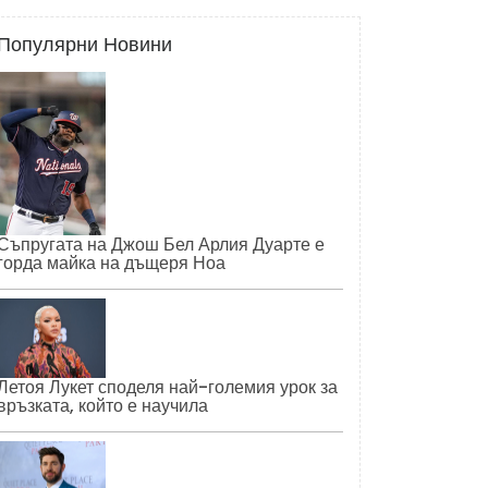
Популярни Новини
Съпругата на Джош Бел Арлия Дуарте е
горда майка на дъщеря Ноа
Летоя Лукет споделя най-големия урок за
връзката, който е научила