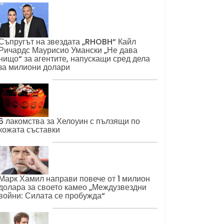
Съпругът на звездата „RHOBH“ Кайл
Ричардс Маурисио Умански „Не дава
нищо“ за агентите, напускащи сред дела
за милиони долари
6 лакомства за Хелоуин с пълзящи по
кожата съставки
Марк Хамил направи повече от 1 милион
долара за своето камео „Междузвездни
войни: Силата се пробужда“