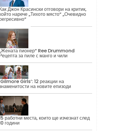
Как Джон Красински отговори на критик,
който нарече „Тихото място“ „Очевидно
регресивно“
„Жената пионер“ Ree Drummond
Рецепта за пиле с манго и чили
‘Gilmore Girls’: 12 реакции на
знаменитости на новите епизоди
15 работни места, които ще изчезнат след
10 години