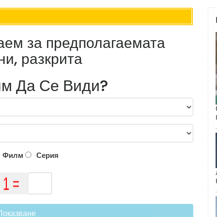
наем за предполагаемата
и, разкрита
м Да Се Види?
Филм
Серия
Показване