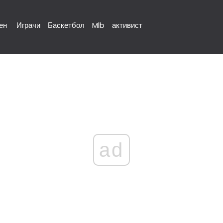
ен
Играчи
Баскетбол
Mlb
активист
ad