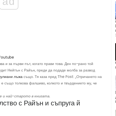
ad
Youtube
ва и за първи път, когато прави това. Ден по-рано той
дит Нейтън с Райън, преди да подаде молба за развод
жулиани лъжа
също. Тя каза пред The ​​Post: „Отричането на
е също толкова фалшиво, колкото и твърдението му, че
 е и най-старото в книгата.
лство с Райън и съпруга й