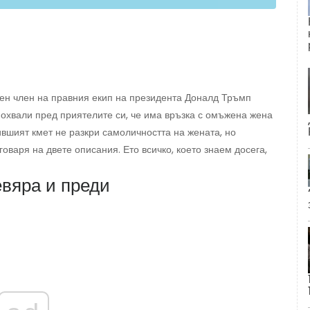
ен член на правния екип на президента Доналд Тръмп
похвали пред приятелите си, че има връзка с омъжена жена
ившият кмет не разкри самоличността на жената, но
аря на двете описания. Ето всичко, което знаем досега,
евяра и преди