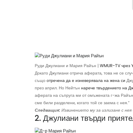
Руди Джулиани и Мария Райън |
WMUR-TV чрез 
Докато Джулиани отрича аферата, това не се случ
също
отречена да е изневерявала на жена си
Джу
през април. Но Нейтън
нарече твърдението на Д
аферата на съпруга ми от омъжената г-жа Райън 
сме били разделени, когато той се заема с нея.“
Следващия:
Извинението му за излизане с нея
2. Джулиани твърди прияте