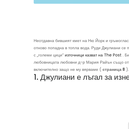
Неотдавна бившият кмет на Ню Йорк и гръмоглас
отново попадна в топла вода. Руди Джулиани се 
с „големи цици“
източници казват на The Post
. Б
любовницата любовни д-р Мария Райън също отгов
включително защо не му вярваме (
страница 8
).
1. Джулиани е лъгал за изн