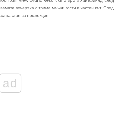
 Mountain View Grand Resort and Spa в Уайтфийлд, след
вамата вечеряха с трима мъжки гости в частен кът. След
астна стая за прожекция.
ad