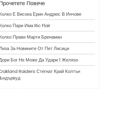
Прочетете Повече
Колко Е Висока Ерин Андрюс В Инчове
Колко Пари Има Ric Flair
Колко Прави Марти Бренаман
Лиза За Новините От Пет Лисици
Дори Бог Не Може Да Удари 1 Желязо
Oakland Raiders Стегнат Край Колтън
Ъндървуд