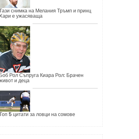
Тази снимка на Мелания Тръмп и принц
Хари е ужасяваща
Боб Рол Съпруга Киара Рол: Брачен
живот и деца
Топ 5 цитати за ловци на сомове