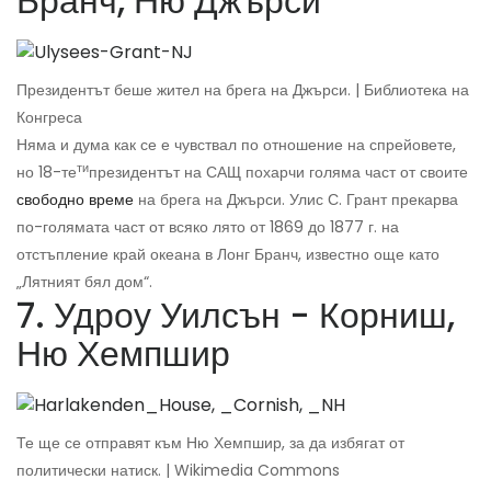
Бранч, Ню Джърси
Президентът беше жител на брега на Джърси. | Библиотека на
Конгреса
Няма и дума как се е чувствал по отношение на спрейовете,
ти
но 18-те
президентът на САЩ похарчи голяма част от своите
свободно време
на брега на Джърси. Улис С. Грант прекарва
по-голямата част от всяко лято от 1869 до 1877 г. на
отстъпление край океана в Лонг Бранч, известно още като
„Лятният бял дом“.
7. Удроу Уилсън - Корниш,
Ню Хемпшир
Те ще се отправят към Ню Хемпшир, за да избягат от
политически натиск. | Wikimedia Commons