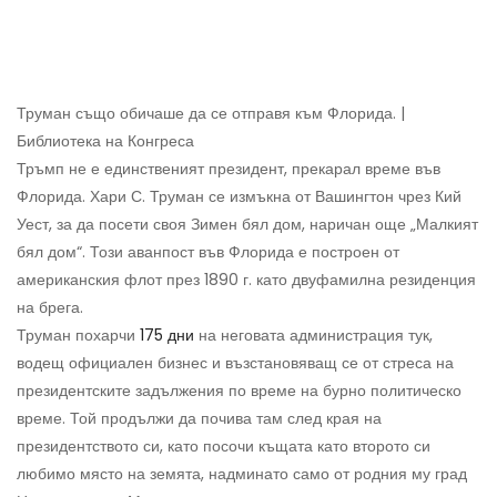
Труман също обичаше да се отправя към Флорида. |
Библиотека на Конгреса
Тръмп не е единственият президент, прекарал време във
Флорида. Хари С. Труман се измъкна от Вашингтон чрез Кий
Уест, за да посети своя Зимен бял дом, наричан още „Малкият
бял дом“. Този аванпост във Флорида е построен от
американския флот през 1890 г. като двуфамилна резиденция
на брега.
Труман похарчи
175 дни
на неговата администрация тук,
водещ официален бизнес и възстановяващ се от стреса на
президентските задължения по време на бурно политическо
време. Той продължи да почива там след края на
президентството си, като посочи къщата като второто си
любимо място на земята, надминато само от родния му град