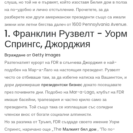
слуша, но той не е първият, който изоставя Белия дом в полза
на по-удобно и лично отстъпление. Прочетете, за да
разберете кои други американски президенти също са имали
зимни или летни бягства далеч от 1600 Pennsylvania Avenue.
1. Франклин Рузвелт - Уорм
Спрингс, Джорджия
Вграждане от Getty Images
Разтегнатият курорт на FDR в слънчева Джорджия е най-
подобен на Мар-а-Лаго на настоящия президент. Рузвелт
често се отбиваше там, за да избегне натиска на Вашингтон, и
дори дирижираше
президентски бизнес
докато посещавате
през почивните дни. Подобно на Mar-a-Lago, клубът на FDR
имаше басейни, трапезария и частно крило само за
президента. Той също така се изплащаше със солидни
членски внос от богати социални алпинисти.
Но за разлика от Тръмп, FDR създаде своето имение Уорм
Спрингс, наричано още „The
Малкият бял дом
, ”По по-