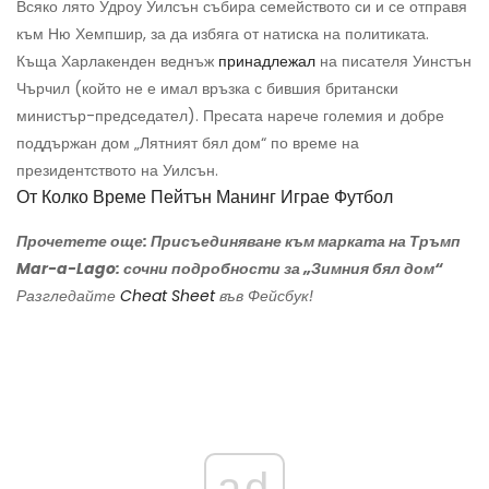
Всяко лято Удроу Уилсън събира семейството си и се отправя
към Ню Хемпшир, за да избяга от натиска на политиката.
Къща Харлакенден веднъж
принадлежал
на писателя Уинстън
Чърчил (който не е имал връзка с бившия британски
министър-председател). Пресата нарече големия и добре
поддържан дом „Лятният бял дом“ по време на
президентството на Уилсън.
От Колко Време Пейтън Манинг Играе Футбол
Прочетете още: Присъединяване към марката на Тръмп
Mar-a-Lago: сочни подробности за „Зимния бял дом“
Разгледайте
Cheat Sheet
във Фейсбук!
ad