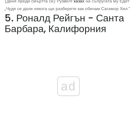
(деня преди смъртта си) Рузвелт
казах
на съпругата му Едит:
„Чудя се дали някога ще разберете как обичам Сагамор Хил.“
5. Роналд Рейгън - Санта
Барбара, Калифорния
ad