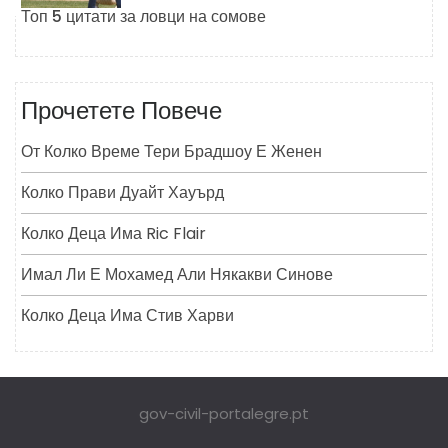
Топ 5 цитати за ловци на сомове
Прочетете Повече
От Колко Време Тери Брадшоу Е Женен
Колко Прави Дуайт Хауърд
Колко Деца Има Ric Flair
Имал Ли Е Мохамед Али Някакви Синове
Колко Деца Има Стив Харви
gov-civil-portalegre.pt