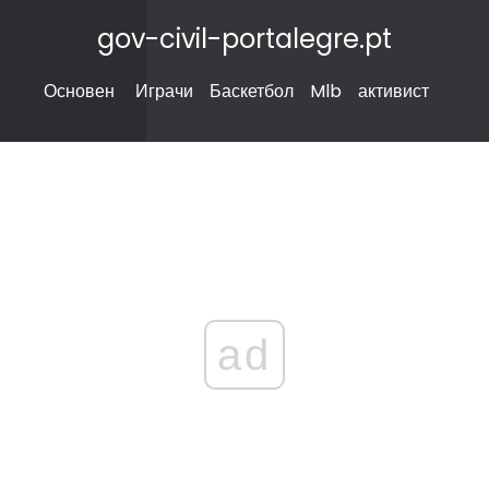
gov-civil-portalegre.pt
Основен
Играчи
Баскетбол
Mlb
активист
ad