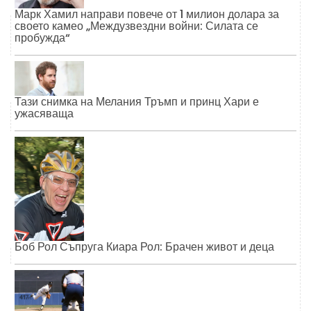
Марк Хамил направи повече от 1 милион долара за
своето камео „Междузвездни войни: Силата се
пробужда“
Тази снимка на Мелания Тръмп и принц Хари е
ужасяваща
Боб Рол Съпруга Киара Рол: Брачен живот и деца