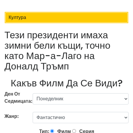
Култура
Тези президенти имаха
зимни бели къщи, точно
като Мар-а-Лаго на
Доналд Тръмп
Какъв Филм Да Се Види?
Ден От
Седмицата:
Жанр:
Тип:
Филм
Серия