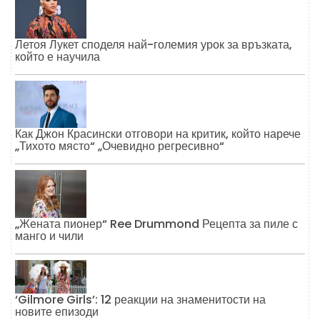
Летоя Лукет споделя най-големия урок за връзката,
който е научила
Как Джон Красински отговори на критик, който нарече
„Тихото място“ „Очевидно регресивно“
„Жената пионер“ Ree Drummond Рецепта за пиле с
манго и чили
‘Gilmore Girls’: 12 реакции на знаменитости на
новите епизоди