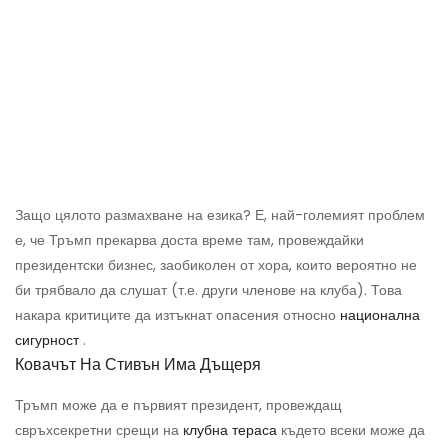
Защо цялото размахване на езика? Е, най-големият проблем
е, че Тръмп прекарва доста време там, провеждайки
президентски бизнес, заобиколен от хора, които вероятно не
би трябвало да слушат (т.е. други членове на клуба). Това
накара критиците да изтъкнат опасения относно
национална
сигурност
.
Ковачът На Стивън Има Дъщеря
Тръмп може да е първият президент, провеждащ
свръхсекретни срещи на
клубна тераса
където всеки може да