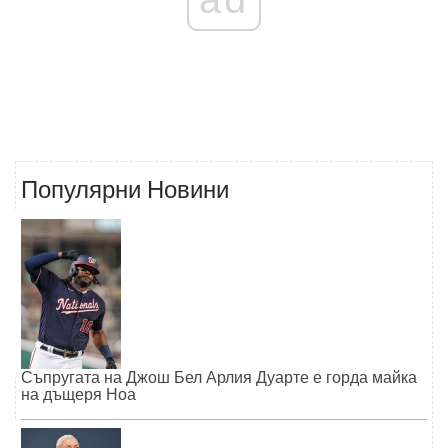
Популярни Новини
Съпругата на Джош Бел Арлия Дуарте е горда майка
на дъщеря Ноа