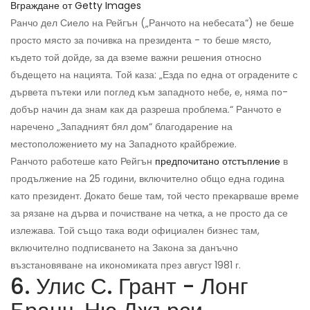
Вграждане от Getty Images
Ранчо дел Сиело на Рейгън („Ранчото на небесата“) не беше
просто място за почивка на президента - то беше място,
където той дойде, за да вземе важни решения относно
бъдещето на нацията. Той каза: „Езда по една от оградените с
дървета пътеки или поглед към западното небе, е, няма по-
добър начин да знам как да разреша проблема.“ Ранчото е
наречено „Западният бял дом“ благодарение на
местоположението му на Западното крайбрежие.
Ранчото работеше като Рейгън
предпочитано отстъпление
в
продължение на 25 години, включително общо една година
като президент. Докато беше там, той често прекарваше време
за рязане на дърва и почистване на четка, а не просто да се
излежава. Той също така води официален бизнес там,
включително подписването на Закона за данъчно
възстановяване на икономиката през август 1981 г.
6. Улис С. Грант - Лонг