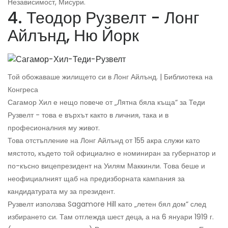
Независимост, Мисури.
4. Теодор Рузвелт - Лонг
Айлънд, Ню Йорк
Той обожаваше жилището си в Лонг Айлънд. | Библиотека на
Конгреса
Сагамор Хил е нещо повече от „Лятна бяла къща“ за Теди
Рузвелт - това е върхът както в личния, така и в
професионалния му живот.
Това отстъпление на Лонг Айлънд от 155 акра служи като
мястото, където той официално е номиниран за губернатор и
по-късно вицепрезидент на Уилям Маккинли. Това беше и
неофициалният щаб на предизборната кампания за
кандидатурата му за президент.
Рузвелт използва Sagamore Hill като „летен бял дом“ след
избирането си. Там отглежда шест деца, а на 6 януари 1919 г.