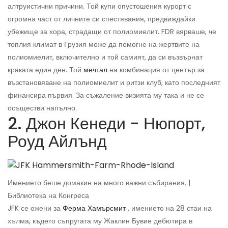
алтруистични причини. Той купи опустошения курорт с
огромна част от личните си спестявания, предвиждайки
убежище за хора, страдащи от полиомиелит. FDR вярваше, че
топлия климат в Грузия може да помогне на жертвите на
полиомиелит, включително и той самият, да си възвърнат
краката един ден. Той
мечтал
на комбинация от център за
възстановяване на полиомиелит и ритзи клуб, като последният
финансира първия. За съжаление визията му така и не се
осъществи напълно.
2. Джон Кенеди - Нюпорт,
Роуд Айлънд
Имението беше домакин на много важни събирания. |
Библиотека на Конгреса
JFK се ожени за
Ферма Хамърсмит
, имението на 28 стаи на
хълма, където съпругата му Жаклин Бувие дебютира в