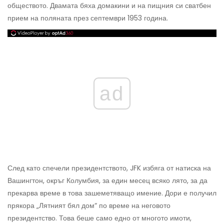
обществото. Двамата бяха домакини и на пищния си сватбен
прием на поляната през септември 1953 година.
ad
След като спечели президентството, JFK избяга от натиска на
Вашингтон, окръг Колумбия, за един месец всяко лято, за да
прекарва време в това зашеметяващо имение. Дори е получил
прякора „Лятният бял дом“ по време на неговото
президентство. Това беше само едно от многото имоти,