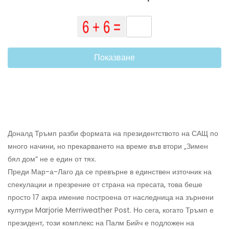
Показване
Доналд Тръмп разби формата на президентството на САЩ по
много начини, но прекарването на време във втори „Зимен
бял дом“ не е един от тях.
Преди Мар-а-Лаго да се превърне в единствен източник на
спекулации и презрение от страна на пресата, това беше
просто 17 акра имение построена от наследница на зърнени
култури Marjorie Merriweather Post. Но сега, когато Тръмп е
президент, този комплекс на Палм Бийч е подложен на