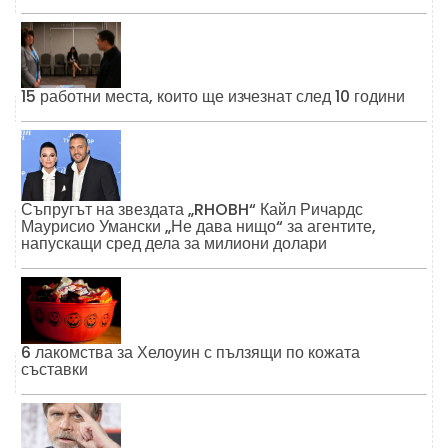
15 работни места, които ще изчезнат след 10 години
Съпругът на звездата „RHOBH“ Кайл Ричардс
Маурисио Умански „Не дава нищо“ за агентите,
напускащи сред дела за милиони долари
6 лакомства за Хелоуин с пълзящи по кожата
съставки