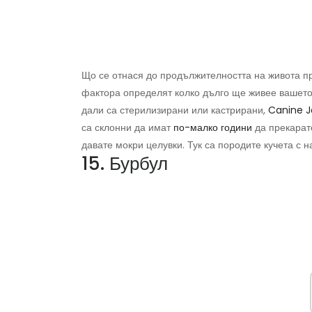
Що се отнася до продължителността на живота пр
фактора определят колко дълго ще живее вашето 
дали са стерилизирани или кастрирани,
Canine J
са склонни да имат
по-малко години
да прекарате
давате мокри целувки. Тук са породите кучета с н
15. Бурбул