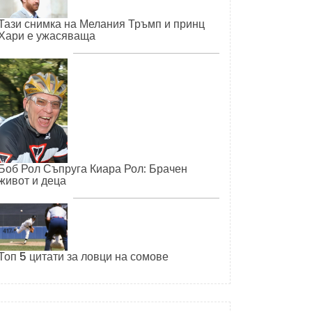
Тази снимка на Мелания Тръмп и принц
Хари е ужасяваща
Боб Рол Съпруга Киара Рол: Брачен
живот и деца
Топ 5 цитати за ловци на сомове