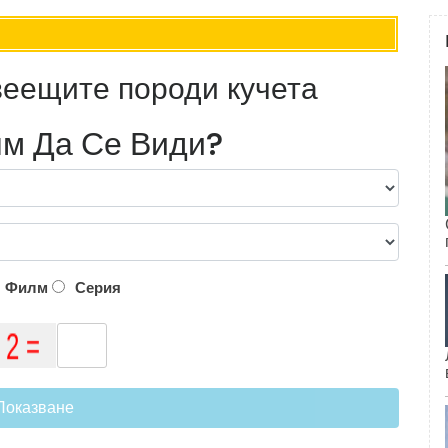
веещите породи кучета
м Да Се Види?
Филм
Серия
Показване