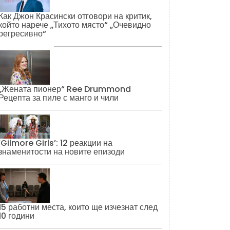
Как Джон Красински отговори на критик,
който нарече „Тихото място“ „Очевидно
регресивно“
„Жената пионер“ Ree Drummond
Рецепта за пиле с манго и чили
‘Gilmore Girls’: 12 реакции на
знаменитости на новите епизоди
15 работни места, които ще изчезнат след
10 години