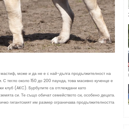
 мастиф, може и да не е с най-дълга продължителност на
. С тегло около 150 до 200 паунда, това масивно кученце е
ки клуб (AKC). Бурбулите са отглеждани като
земята си. Те също обичат семейството си, особено децата.
всичко гигантският им размер ограничава продължителността