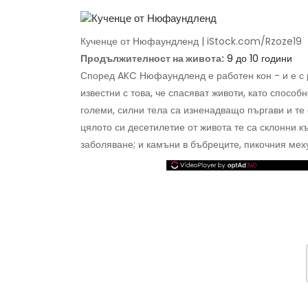
Кученце от Нюфаундленд | iStock.com/Rzoze19
Продължителност на живота:
9 до 10 години
Според AKC Нюфаундленд е работен кон - и е с ра
известни с това, че спасяват животи, като способ
големи, силни тела са изненадващо пъргави и те
цялото си десетилетие от живота те са склонни к
заболяване; и камъни в бъбреците, пикочния меху