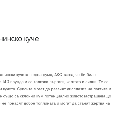
нинско куче
нински кучета с една дума, AKC казва, че би било
о 140 паунда и са толкова пъргави, колкото и силни. Те са
 кучета. Суисите могат да развият дисплазия на лактите и
. Те също са склонни към потенциално животозастрашаващо
 не понасят добре топлината и могат да станат жертва на