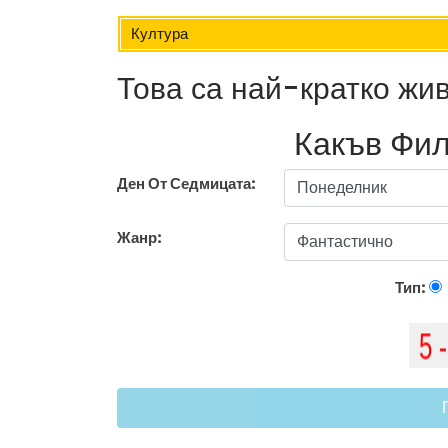
Култура
Това са най-кратко жи
Какъв Фил
Ден От Седмицата:
Жанр:
Тип: