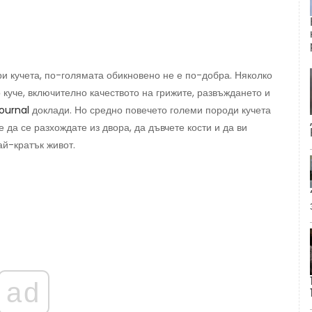
и кучета, по-голямата обикновено не е по-добра. Няколко
куче, включително качеството на грижите, развъждането и
ournal
доклади. Но средно повечето големи породи кучета
 да се разхождате из двора, да дъвчете кости и да ви
ай-кратък живот.
ad