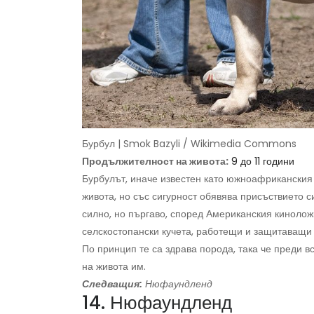
Бурбул | Smok Bazyli / Wikimedia Commons
Продължителност на живота:
9 до 11 години
Бурбулът, иначе известен като южноафриканския
живота, но със сигурност обявява присъствието си
силно, но пъргаво, според Американския кинолож
селскостопански кучета, работещи и защитаващи 
По принцип те са здрава порода, така че преди 
на живота им.
Следващия:
Нюфаундленд
14. Нюфаундленд