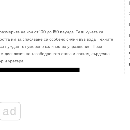
змерите на кон от 100 до 150 паунда. Тези кучета са
ността им за спасяване са особено силни във вода. Техните
 се нуждаят от умерено количество упражнения. През
ъм дисплазия на тазобедрената става и лакътя; сърдечно
р и уретера.
ad