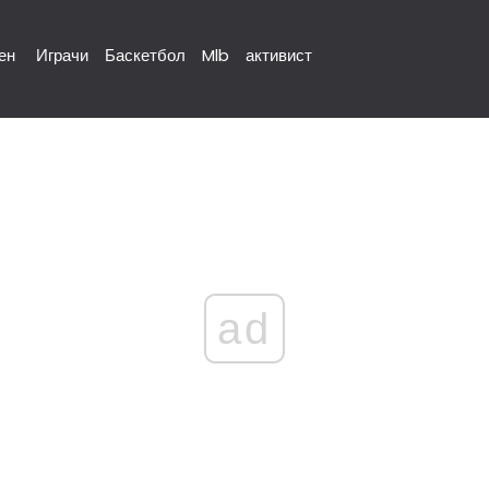
ен
Играчи
Баскетбол
Mlb
активист
ad