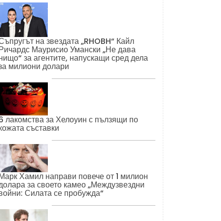
Съпругът на звездата „RHOBH“ Кайл
Ричардс Маурисио Умански „Не дава
нищо“ за агентите, напускащи сред дела
за милиони долари
6 лакомства за Хелоуин с пълзящи по
кожата съставки
Марк Хамил направи повече от 1 милион
долара за своето камео „Междузвездни
войни: Силата се пробужда“