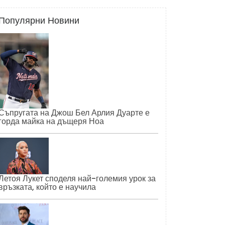
Популярни Новини
Съпругата на Джош Бел Арлия Дуарте е
горда майка на дъщеря Ноа
Летоя Лукет споделя най-големия урок за
връзката, който е научила