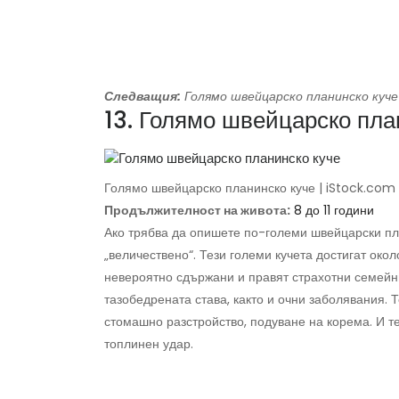
Следващия:
Голямо швейцарско планинско куче
13. Голямо швейцарско пла
Голямо швейцарско планинско куче | iStock.com
Продължителност на живота:
8 до 11 години
Ако трябва да опишете по-големи швейцарски пла
„величествено“. Тези големи кучета достигат окол
невероятно сдържани и правят страхотни семейни
тазобедрената става, както и очни заболявания
стомашно разстройство, подуване на корема. И те
топлинен удар.