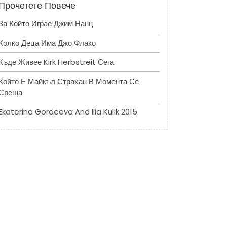
Прочетете Повече
За Който Играе Джим Нанц
Колко Деца Има Джо Флако
Къде Живее Kirk Herbstreit Сега
Който Е Майкъл Страхан В Момента Се
Среща
Ekaterina Gordeeva And Ilia Kulik 2015