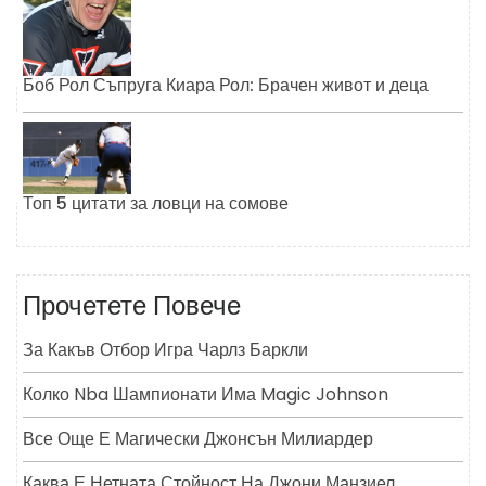
Боб Рол Съпруга Киара Рол: Брачен живот и деца
Топ 5 цитати за ловци на сомове
Прочетете Повече
За Какъв Отбор Игра Чарлз Баркли
Колко Nba Шампионати Има Magic Johnson
Все Още Е Магически Джонсън Милиардер
Каква Е Нетната Стойност На Джони Манзиел