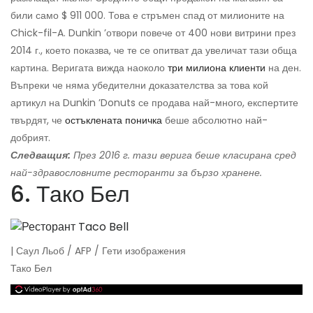
били само $ 911 000. Това е стръмен спад от милионите на
Chick-fil-A. Dunkin ’отвори повече от 400 нови витрини през
2014 г., което показва, че те се опитват да увеличат тази обща
картина. Веригата вижда наоколо
три милиона клиенти
на ден.
Въпреки че няма убедителни доказателства за това кой
артикул на Dunkin ’Donuts се продава най-много, експертите
твърдят, че
остъклената поничка
беше абсолютно най-
добрият.
Следващия:
През 2016 г. тази верига беше класирана сред
най-здравословните ресторанти за бързо хранене.
6. Тако Бел
| Саул Льоб / AFP / Гети изображения
Тако Бел