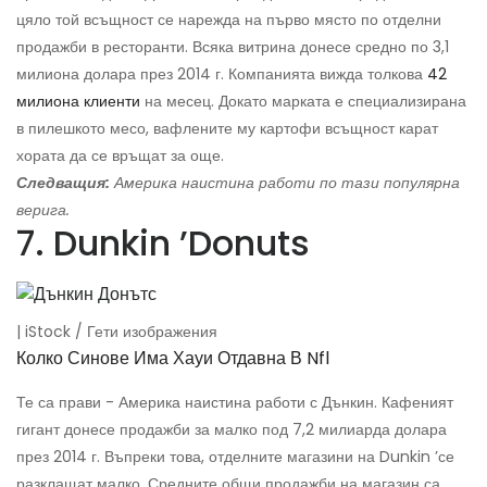
цяло той всъщност се нарежда на първо място по отделни
продажби в ресторанти. Всяка витрина донесе средно по 3,1
милиона долара през 2014 г. Компанията вижда толкова
42
милиона клиенти
на месец. Докато марката е специализирана
в пилешкото месо, вафлените му картофи всъщност карат
хората да се връщат за още.
Следващия:
Америка наистина работи по тази популярна
верига.
7. Dunkin ’Donuts
| iStock / Гети изображения
Колко Синове Има Хауи Отдавна В Nfl
Те са прави - Америка наистина работи с Дънкин. Кафеният
гигант донесе продажби за малко под 7,2 милиарда долара
през 2014 г. Въпреки това, отделните магазини на Dunkin ’се
разклащат малко. Средните общи продажби на магазин са