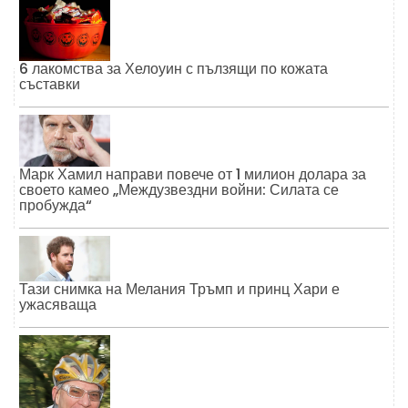
6 лакомства за Хелоуин с пълзящи по кожата
съставки
Марк Хамил направи повече от 1 милион долара за
своето камео „Междузвездни войни: Силата се
пробужда“
Тази снимка на Мелания Тръмп и принц Хари е
ужасяваща