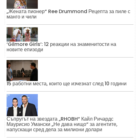
„Жената пионер“ Ree Drummond Рецепта за пиле с
манго и чили
‘Gilmore Girls’: 12 реакции на знаменитости на
новите епизоди
15 работни места, които ще изчезнат след 10 години
Съпругът на звездата „RHOBH“ Кайл Ричардс
Маурисио Умански „Не дава нищо“ за агентите,
напускащи сред дела за милиони долари