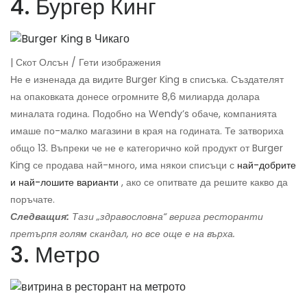
4. Бургер Кинг
| Скот Олсън / Гети изображения
Не е изненада да видите Burger King в списъка. Създателят
на опаковката донесе огромните 8,6 милиарда долара
миналата година. Подобно на Wendy’s обаче, компанията
имаше по-малко магазини в края на годината. Те затвориха
общо 13. Въпреки че не е категорично кой продукт от Burger
King се продава най-много, има някои списъци с
най-добрите
и най-лошите варианти
, ако се опитвате да решите какво да
поръчате.
Следващия:
Тази „здравословна“ верига ресторанти
претърпя голям скандал, но все още е на върха.
3. Метро