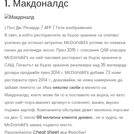
1. Макдоналдс
| Пол Дж. Ричардс / AFP / Гети изображения
В свят, в който ресторантите за бързо хранене се опитват
усилено да останат актуални, McDonald’s успява по някакъв
начин да изглежда лесно. През 2015 г. списание QSR класира
McDonald’s на най-касовия ресторант за бързо хранене в
САЩ. Гигантът за бързо хранене реализира над 35 милиарда
долара продажби през 2014 г. McDonald’s добави 72 нови
ресторанта през 2014 г., доказвайки, че няма намерение да
забавя темпото си. Има
няколко скоби
в менюто на
Макдоналдс, което може би го е поставило на върха, но като
цяло най-поръчваният артикул е соленият, мазен, вкусен
пържен картоф. Компанията обслужва девет милиона поръчки
на ден. С около
68 милиона клиенти дневно
, не е чудно, че
McDonald’s заема първото място.
Разгледайте
Cheat Sheet
във Фейсбук!