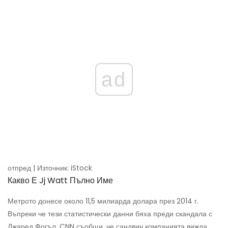
ad
отпред | Източник: iStock
Какво Е Jj Watt Пълно Име
Метрото донесе около 11,5 милиарда долара през 2014 г.
Въпреки че тези статистически данни бяха преди скандала с
Джаред Фогъл, CNN съобщи, че сандвич компанията вижда