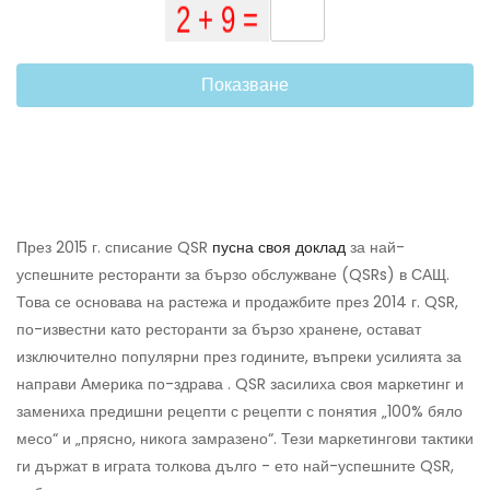
Показване
През 2015 г. списание QSR
пусна своя доклад
за най-
успешните ресторанти за бързо обслужване (QSRs) в САЩ.
Това се основава на растежа и продажбите през 2014 г. QSR,
по-известни като ресторанти за бързо хранене, остават
изключително популярни през годините, въпреки усилията за
направи Америка по-здрава . QSR засилиха своя маркетинг и
замениха предишни рецепти с рецепти с понятия „100% бяло
месо“ и „прясно, никога замразено“. Тези маркетингови тактики
ги държат в играта толкова дълго - ето най-успешните QSR,