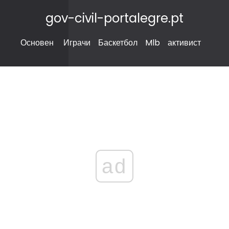
gov-civil-portalegre.pt
Основен
Играчи
Баскетбол
Mlb
активист
ad