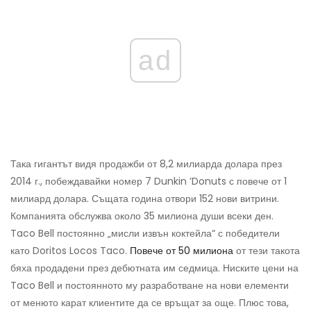
ad
Така гигантът видя продажби от 8,2 милиарда долара през
2014 г., побеждавайки номер 7 Dunkin ’Donuts с повече от 1
милиард долара. Същата година отвори 152 нови витрини.
Компанията обслужва около 35 милиона души всеки ден.
Taco Bell постоянно „мисли извън коктейла“ с победители
като Doritos Locos Taco.
Повече от 50 милиона
от тези такота
бяха продадени през дебютната им седмица. Ниските цени на
Taco Bell и постоянното му разработване на нови елементи
от менюто карат клиентите да се връщат за още. Плюс това,