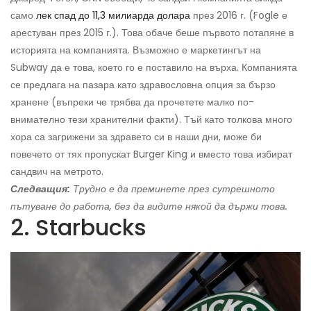
само
лек спад до 11,3 милиарда долара
през 2016 г. (Fogle е
арестуван през 2015 г.). Това обаче беше първото потапяне в
историята на компанията. Възможно е маркетингът на
Subway да е това, което го е поставило на върха. Компанията
се предлага на пазара като здравословна опция за бързо
хранене (въпреки че трябва да прочетете малко по-
внимателно тези хранителни факти). Тъй като толкова много
хора са загрижени за здравето си в наши дни, може би
повечето от тях пропускат Burger King и вместо това избират
сандвич на метрото.
Следващия:
Трудно е да преминете през сутрешното
пътуване до работа, без да видите някой да държи това.
2. Starbucks