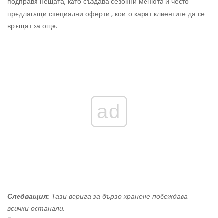
подправя нещата, като създава сезонни менюта и често
предлагащи специални оферти , които карат клиентите да се
връщат за още.
ad
Следващия:
Тази верига за бързо хранене побеждава
всички останали.