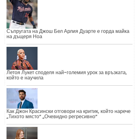
Съпругата на Джош Бел Арлия Дуарте е горда майка
на дъщеря Ноа
Летоя Лукет споделя най-големия урок за връзката,
който е научила
Как Джон Красински отговори на критик, който нарече
„Тихото място“ „Очевидно регресивно“