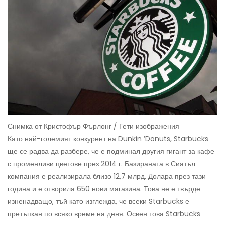
Снимка от Кристофър Фърлонг / Гети изображения
Като най-големият конкурент на Dunkin ’Donuts, Starbucks
ще се радва да разбере, че е подминал другия гигант за кафе
с променливи цветове през 2014 г. Базираната в Сиатъл
компания е реализирала близо 12,7 млрд. Долара през тази
година и е отворила 650 нови магазина. Това не е твърде
изненадващо, тъй като изглежда, че всеки Starbucks е
претъпкан по всяко време на деня. Освен това Starbucks