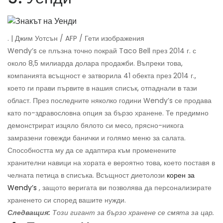
. | Джим Уотсън / AFP / Гети изображения
Wendy’s се плъзна точно покрай Taco Bell през 2014 г. с
около 8,5 милиарда долара продажби. Въпреки това,
компанията всъщност е затворила 41 обекта през 2014 г.,
което ги прави първите в нашия списък, отпаднали в тази
област. През последните няколко години Wendy’s се продава
като по-здравословна опция за бързо хранене. Те предимно
демонстрират изцяло бялото си месо, прясно-никога
замразени говежди банички и голямо меню за салата.
Способността му да се адаптира към променените
хранителни навици на хората е вероятно това, което поставя в
челната петица в списъка. Всъщност диетолози
корен за
Wendy’s
, защото веригата ви позволява да персонализирате
храненето си според вашите нужди.
Следващия:
Този гигант за бързо хранене се смята за цар.