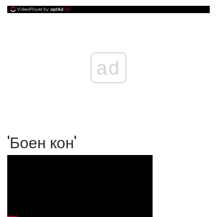
ad
'Боен кон'