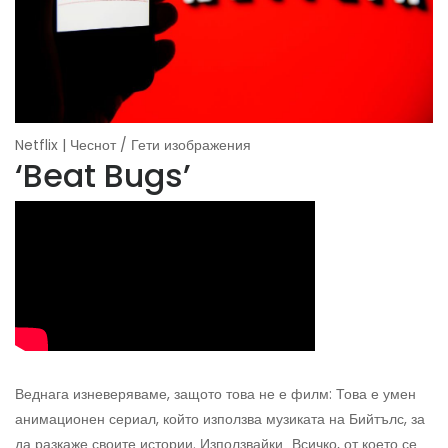
Netflix | Чеснот / Гети изображения
‘Beat Bugs’
Веднага изневеряваме, защото това не е филм: Това е умен
анимационен сериал, който използва музиката на Бийтълс, за
да разкаже своите истории. Използвайки „Всичко, от което се