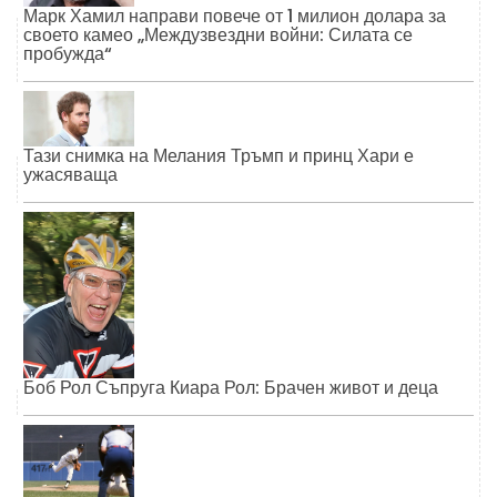
Марк Хамил направи повече от 1 милион долара за
своето камео „Междузвездни войни: Силата се
пробужда“
Тази снимка на Мелания Тръмп и принц Хари е
ужасяваща
Боб Рол Съпруга Киара Рол: Брачен живот и деца