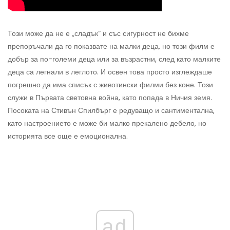
Този може да не е „сладък“ и със сигурност не бихме
препоръчали да го показвате на малки деца, но този филм е
добър за по-големи деца или за възрастни, след като малките
деца са легнали в леглото. И освен това просто изглеждаше
погрешно да има списък с животински филми без коне. Този
служи в Първата световна война, като попада в Ничия земя.
Посоката на Стивън Спилбърг е редуващо и сантиментална,
като настроението е може би малко прекалено дебело, но
историята все още е емоционална.
ad