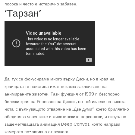
посока и често е истерично забавен.
‘Тарзан’
Да, тук се фокусираме много върху Дисни, но в края на
краищата те наистина имат някаква заключване на
анимираните животни. Тази функция от 1999 г. безспорно
бележи края на Ренесанс на Дисни , но той излезе на висока
нота, с вълнуващото отваряне на „Две думи“, което брилянтно
обединява човешките и животинските персонажи, и визуално
зашеметяващата анимация Deep Canvas, която направи
камерата по-активна от всякога.