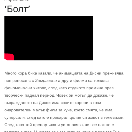
‘Болт’
Много хора биха казали, че анимацията на Дисни преживява
нов ренесанс с
Замразени
а други филми са толкова
феноменални хитове, след като студиото премина през
творчески паднал период. Човек би могъл да докаже, че
възраждането на Дисни има своите корени в този
очарователен малък филм за куче, което смята, че има
суперсили, след като е прекарал целия си живот в телевизия.
След това той препоръчва и установява, че все пак не е