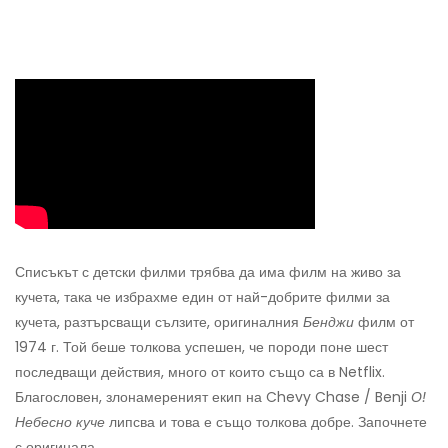
Списъкът с детски филми трябва да има филм на живо за
кучета, така че избрахме един от най-добрите филми за
кучета, разтърсващи сълзите, оригиналния
Бенджи
филм от
1974 г. Той беше толкова успешен, че породи поне шест
последващи действия, много от които също са в Netflix.
Благословен, злонамереният екип на Chevy Chase / Benji
О!
Небесно куче
липсва и това е също толкова добре. Започнете
с оригинала.