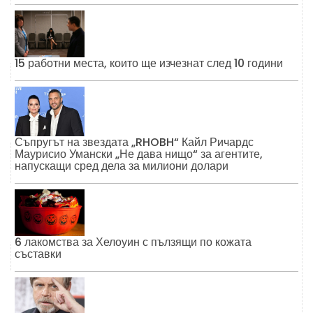
15 работни места, които ще изчезнат след 10 години
Съпругът на звездата „RHOBH“ Кайл Ричардс
Маурисио Умански „Не дава нищо“ за агентите,
напускащи сред дела за милиони долари
6 лакомства за Хелоуин с пълзящи по кожата
съставки