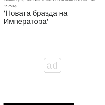
толкова супер. Мислете за него като за някакъв космат Бъз
Лайтиър.
‘Новата бразда на
Императора’
ad