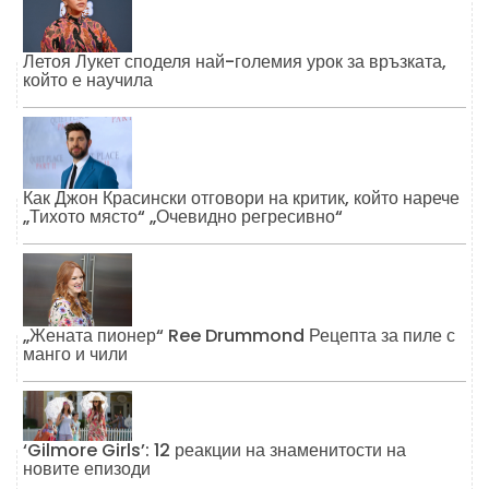
Летоя Лукет споделя най-големия урок за връзката,
който е научила
Как Джон Красински отговори на критик, който нарече
„Тихото място“ „Очевидно регресивно“
„Жената пионер“ Ree Drummond Рецепта за пиле с
манго и чили
‘Gilmore Girls’: 12 реакции на знаменитости на
новите епизоди