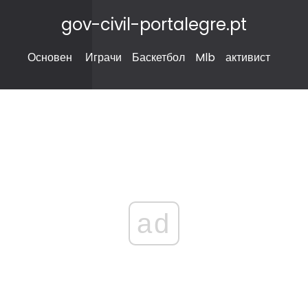
gov-civil-portalegre.pt
Основен
Играчи
Баскетбол
Mlb
активист
ad