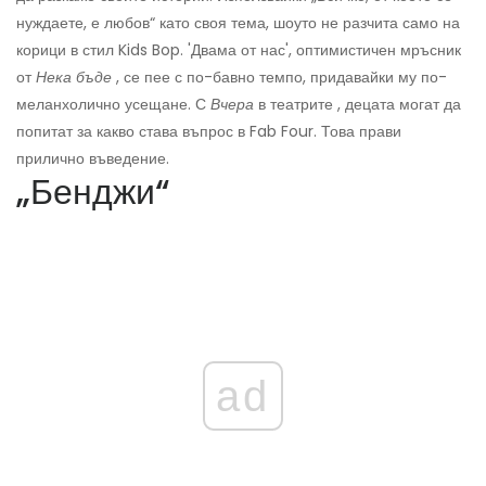
нуждаете, е любов“ като своя тема, шоуто не разчита само на
корици в стил Kids Bop. 'Двама от нас', оптимистичен мръсник
от
Нека бъде
, се пее с по-бавно темпо, придавайки му по-
меланхолично усещане. С
Вчера
в театрите , децата могат да
попитат за какво става въпрос в Fab Four. Това прави
прилично въведение.
„Бенджи“
ad