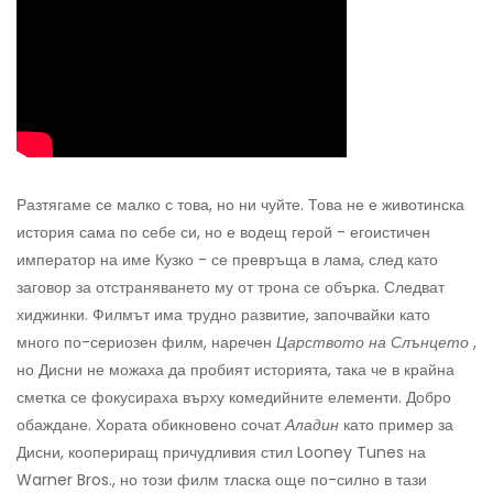
Разтягаме се малко с това, но ни чуйте. Това не е животинска
история сама по себе си, но е водещ герой - егоистичен
император на име Кузко - се превръща в лама, след като
заговор за отстраняването му от трона се обърка. Следват
хиджинки. Филмът има трудно развитие, започвайки като
много по-сериозен филм, наречен
Царството на Слънцето
,
но Дисни не можаха да пробият историята, така че в крайна
сметка се фокусираха върху комедийните елементи. Добро
обаждане. Хората обикновено сочат
Аладин
като пример за
Дисни, коопериращ причудливия стил Looney Tunes на
Warner Bros., но този филм тласка още по-силно в тази