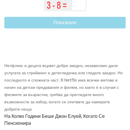
Показване
Нетфликс и децата вървят добре заедно, независимо дали
услугата за стрийминг е детегледачка или гледате заедно. Но
последното е сложната част. В Netflix има всички митове и
начин на детски предавания и филми, но както е в случая с
филмите за възрастни, трябва да прегледате много
възможности за избор, когато се опитвате да намерите
добрите неща.
На Колко Години Беше Джон Елуей, Когато Се
Пенсионира