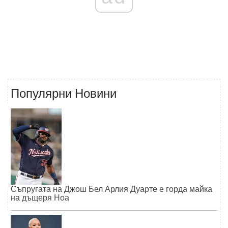
Популярни Новини
Съпругата на Джош Бел Арлия Дуарте е горда майка
на дъщеря Ноа