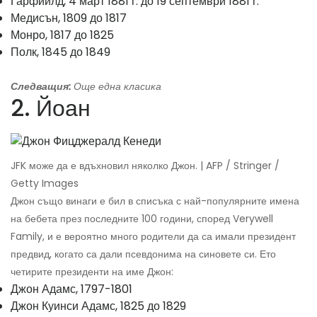
Гарфийлд, 4 март 1881 г. до 19 септември 1881 г.
Медисън, 1809 до 1817
Монро, 1817 до 1825
Полк, 1845 до 1849
Следващия:
Още една класика
2. Йоан
JFK може да е вдъхновил няколко Джон. | AFP / Stringer /
Getty Images
Джон също винаги е бил в списъка с най-популярните имена
на бебета през последните 100 години, според Verywell
Family, и е вероятно много родители да са имали президент
предвид, когато са дали псевдонима на синовете си. Ето
четирите президенти на име Джон:
Джон Адамс, 1797-1801
Джон Куинси Адамс, 1825 до 1829