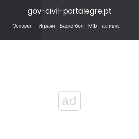
gov-civil-portalegre.pt
Основен
Играчи
Баскетбол
Mlb
активист
ad