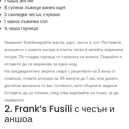
1 чаша зехтин
8 супени лъжици винен оцет
2 скилидки чесън, счукани
1 чаена лъжичка сол
½ чаша горчица
Указания: Комбинирайте масло, оцет, чесън и сол. Поставете
агнешкото с кожата нагоре в плитък тиган и залейте марината
отгоре. По-сладка горчица от страната на кожата. Покрийте и
оставете да се маринова за една нощ.
На предварително загрята скара с решетките на 5 инча от
пламъка, гответе агнешко за 45 минути до 1 час, или докато
достигне желаната от вас готовност, като обърнете веднъж.
Оставете да си почине, след това нарязайте на тънко, за да
сервирате.
2. Frank’s Fusili с чесън и
аншоа