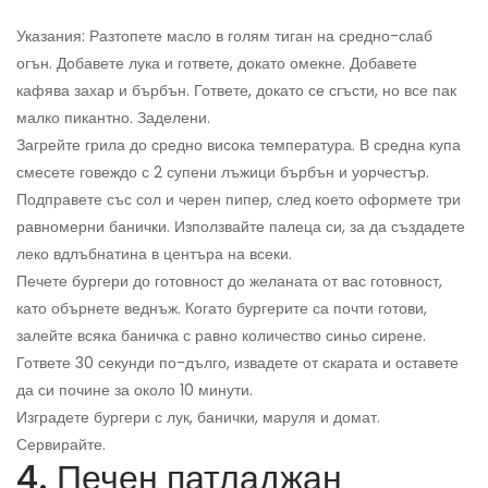
Указания: Разтопете масло в голям тиган на средно-слаб
огън. Добавете лука и гответе, докато омекне. Добавете
кафява захар и бърбън. Гответе, докато се сгъсти, но все пак
малко пикантно. Заделени.
Загрейте грила до средно висока температура. В средна купа
смесете говеждо с 2 супени лъжици бърбън и уорчестър.
Подправете със сол и черен пипер, след което оформете три
равномерни банички. Използвайте палеца си, за да създадете
леко вдлъбнатина в центъра на всеки.
Печете бургери до готовност до желаната от вас готовност,
като обърнете веднъж. Когато бургерите са почти готови,
залейте всяка баничка с равно количество синьо сирене.
Гответе 30 секунди по-дълго, извадете от скарата и оставете
да си почине за около 10 минути.
Изградете бургери с лук, банички, маруля и домат.
Сервирайте.
4. Печен патладжан