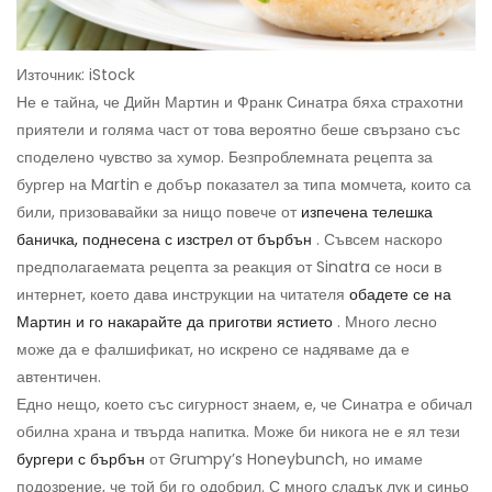
Източник: iStock
Не е тайна, че Дийн Мартин и Франк Синатра бяха страхотни
приятели и голяма част от това вероятно беше свързано със
споделено чувство за хумор. Безпроблемната рецепта за
бургер на Martin е добър показател за типа момчета, които са
били, призовавайки за нищо повече от
изпечена телешка
баничка, поднесена с изстрел от бърбън
. Съвсем наскоро
предполагаемата рецепта за реакция от Sinatra се носи в
интернет, което дава инструкции на читателя
обадете се на
Мартин и го накарайте да приготви ястието
. Много лесно
може да е фалшификат, но искрено се надяваме да е
автентичен.
Едно нещо, което със сигурност знаем, е, че Синатра е обичал
обилна храна и твърда напитка. Може би никога не е ял тези
бургери с бърбън
от Grumpy’s Honeybunch, но имаме
подозрение, че той би го одобрил. С много сладък лук и синьо