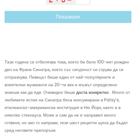
Показване
Тази година се отбелязва това, което би било 100-ият рожден
ден на Франк Синатра, което със сигурност си струва да се
отпразнува. Певецът беше един от най-популярните и
влиятелни музиканти на 20-ти век и мъжът определено
знаеше как да яде. Очевидно беше
доста конкретно
. Много от
любимите ястия на Синатра бяха консумирани в Patsy’s,
италианско-американска институция в Ню Йорк, както и в
няколко стекхауса. Може и сам да не е направил много
готвене, но ако го направи, тези шест рецепти щяха да бъдат
сред неговите препоръки.