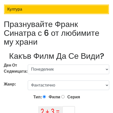
Култура
Празнувайте Франк
Синатра с 6 от любимите
му храни
Какъв Филм Да Се Види?
Ден От
Седмицата:
Жанр:
Тип:
Филм
Серия