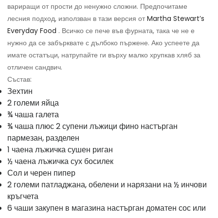
вариращи от прости до ненужно сложни. Предпочитаме
лесния подход, използван в тази версия от
Martha Stewart’s
Everyday Food
. Всичко се пече във фурната, така че не е
нужно да се забърквате с дълбоко пържене. Ако успеете да
имате остатъци, натрупайте ги върху малко хрупкав хляб за
отличен сандвич.
Състав:
Зехтин
2 големи яйца
¾ чаша галета
¾ чаша плюс 2 супени лъжици фино настърган
пармезан, разделен
1 чаена лъжичка сушен риган
½ чаена лъжичка сух босилек
Сол и черен пипер
2 големи патладжана, обелени и нарязани на ½ инчови
кръгчета
6 чаши закупен в магазина настърган доматен сос или