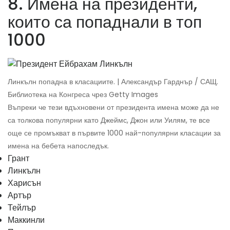
8. Имена на президенти,
които са попаднали в топ
1000
Линкълн попадна в класациите. | Александър Гарднър / САЩ.
Библиотека на Конгреса чрез Getty Images
Въпреки че тези вдъхновени от президента имена може да не
са толкова популярни като Джеймс, Джон или Уилям, те все
още се промъкват в първите 1000 най-популярни класации за
имена на бебета напоследък.
Грант
Линкълн
Харисън
Артър
Тейлър
Маккинли