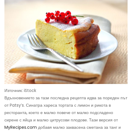
Източник: iStock
Вдъхновението за тази последна рецепта идва за пореден път
от Patsy’s. Синатра хареса тортата с лимон и рикота в
ресторанта, което е малко повече от малко подсладено
сирене с яйца и малко цитрусови плодове. Тази версия от
MyRecipes.com
добавя малко заквасена сметана за танг и