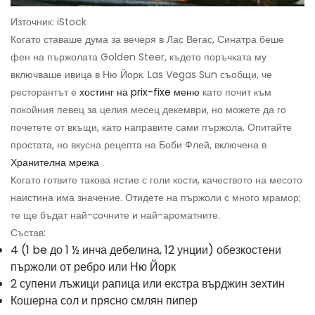
Източник: iStock
Когато ставаше дума за вечеря в Лас Вегас, Синатра беше
фен на пържолата Golden Steer, където поръчката му
включваше ивица в Ню Йорк. Las Vegas Sun съобщи, че
ресторантът е
хостинг на prix-fixe меню
като почит към
покойния певец за целия месец декември, но можете да го
почетете от вкъщи, като направите сами пържола. Опитайте
простата, но вкусна рецепта на Боби Флей, включена в
Хранителна мрежа
.
Когато готвите такова ястие с голи кости, качеството на месото
наистина има значение. Отидете на пържоли с много мрамор;
те ще бъдат най-сочните и най-ароматните.
Състав:
4 (1 be до 1 ½ инча дебелина, 12 унции) обезкостени
пържоли от ребро или Ню Йорк
2 супени лъжици рапица или екстра върджин зехтин
Кошерна сол и прясно смлян пипер