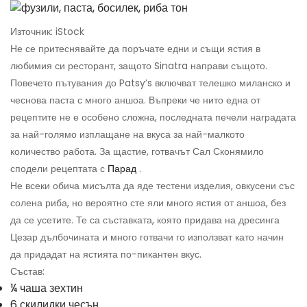
Източник: iStock
Не се притеснявайте да поръчате едни и същи ястия в
любимия си ресторант, защото Sinatra направи същото.
Повечето пътувания до Patsy’s включват телешко миланско и
чеснова паста с много аншоа. Въпреки че нито една от
рецептите не е особено сложна, последната печели наградата
за най-голямо изплащане на вкуса за най-малкото
количество работа. За щастие, готвачът Сал Сконямило
сподели рецептата с
Парад
.
Не всеки обича мисълта да яде тестени изделия, овкусени със
солена риба, но вероятно сте яли много ястия от аншоа, без
да се усетите. Те са съставката, която придава на дресинга
Цезар дълбочината и много готвачи го използват като начин
да придадат на ястията по-пикантен вкус.
Състав:
¼ чаша зехтин
6 скилидки чесън