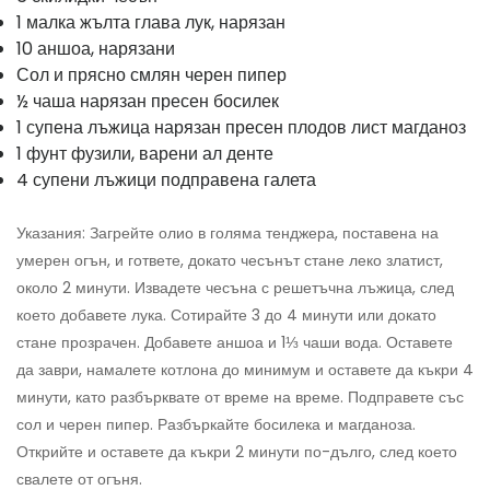
1 малка жълта глава лук, нарязан
10 аншоа, нарязани
Сол и прясно смлян черен пипер
½ чаша нарязан пресен босилек
1 супена лъжица нарязан пресен плодов лист магданоз
1 фунт фузили, варени ал денте
4 супени лъжици подправена галета
Указания: Загрейте олио в голяма тенджера, поставена на
умерен огън, и гответе, докато чесънът стане леко златист,
около 2 минути. Извадете чесъна с решетъчна лъжица, след
което добавете лука. Сотирайте 3 до 4 минути или докато
стане прозрачен. Добавете аншоа и 1⅓ чаши вода. Оставете
да заври, намалете котлона до минимум и оставете да къкри 4
минути, като разбърквате от време на време. Подправете със
сол и черен пипер. Разбъркайте босилека и магданоза.
Открийте и оставете да къкри 2 минути по-дълго, след което
свалете от огъня.