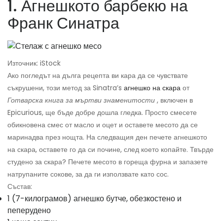
1. Агнешкото барбекю на
Франк Синатра
Източник: iStock
Ако погледът на дълга рецепта ви кара да се чувствате
съкрушени, този метод за Sinatra’s
агнешко на скара
от
Готварска книга за мъртви знаменитости
, включен в
Epicurious, ще бъде добре дошла гледка. Просто смесете
обикновена смес от масло и оцет и оставете месото да се
маринадва през нощта. На следващия ден печете агнешкото
на скара, оставете го да си почине, след което копайте. Твърде
студено за скара? Печете месото в гореща фурна и запазете
натрупаните сокове, за да ги използвате като сос.
Състав:
1 (7-килограмов) агнешко бутче, обезкостено и
пеперудено