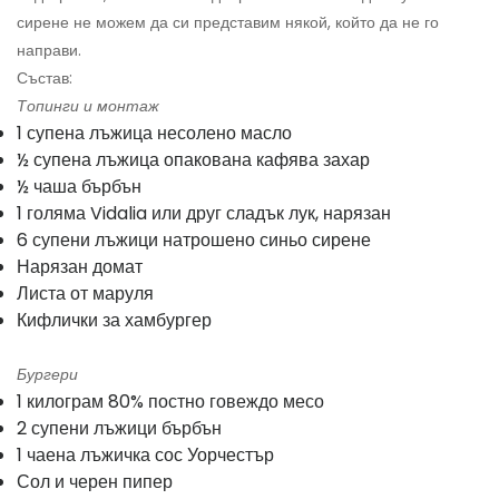
сирене не можем да си представим някой, който да не го
направи.
Състав:
Топинги и монтаж
1 супена лъжица несолено масло
½ супена лъжица опакована кафява захар
½ чаша бърбън
1 голяма Vidalia или друг сладък лук, нарязан
6 супени лъжици натрошено синьо сирене
Нарязан домат
Листа от маруля
Кифлички за хамбургер
Бургери
1 килограм 80% постно говеждо месо
2 супени лъжици бърбън
1 чаена лъжичка сос Уорчестър
Сол и черен пипер