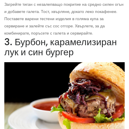
Загрейте тиган с незалепващо покритие на средно силен огън
и добавете галета. Тост, хвърляне, докато леко покафенее.
Поставете варени тестени изделия в голяма купа за
сервиране и залейте със сос отгоре. Хвърлете, за да
комбинирате, поръсете с галета и сервирайте.
3. Бурбон, карамелизиран
лук и син бургер