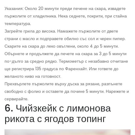
Указания: Около 20 минути преди печене на скара, извадете
пържолите от хладилника. Нека седнете, покрити, при стайна
температура.
Загрейте грила до висока. Намажете пържолите от двете
страни с масло и подправете обилно със сол и черен пипер.
Скарите на скара до леко овъглени, около 4 до 5 минути.
Обърнете и продължете да печете на скара за 3 до 5 минути
по-дълго за средно рядко. Термометър с незабавно отчитане
ще регистрира 135 градуса по Фаренхайт. Или гответе до
желаното ниво на готовност.
Прехвърлете пържолите върху дъска за рязане, разпънете
свободно с фолио и оставете да почине 5 минути. Нарежете и
сервирайте.
6. Чийзкейк с лимонова
рикота с ягодов топинг