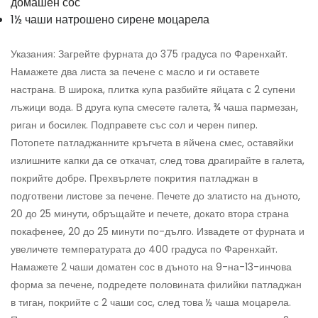
домашен сос
1½ чаши натрошено сирене моцарела
Указания: Загрейте фурната до 375 градуса по Фаренхайт.
Намажете два листа за печене с масло и ги оставете
настрана. В широка, плитка купа разбийте яйцата с 2 супени
лъжици вода. В друга купа смесете галета, ¾ чаша пармезан,
риган и босилек. Подправете със сол и черен пипер.
Потопете патладжанните кръгчета в яйчена смес, оставяйки
излишните капки да се откачат, след това драгирайте в галета,
покрийте добре. Прехвърлете покрития патладжан в
подготвени листове за печене. Печете до златисто на дъното,
20 до 25 минути, обръщайте и печете, докато втора страна
покафенее, 20 до 25 минути по-дълго. Извадете от фурната и
увеличете температурата до 400 градуса по Фаренхайт.
Намажете 2 чаши доматен сос в дъното на 9-на-13-инчова
форма за печене, подредете половината филийки патладжан
в тиган, покрийте с 2 чаши сос, след това ½ чаша моцарела.