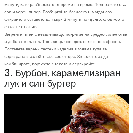
минути, като разбърквате от време на време. Подправете със
сол и черен пипер. Разбъркайте босилека и магданоза.
Открийте и оставете да къкри 2 минути по-дълго, след което
свалете от огъня.
Загрейте тиган с незалепващо покритие на средно силен огън
и добавете галета. Тост, хвърляне, докато леко покафенее.
Поставете варени тестени изделия в голяма купа за
сервиране и залейте със сос отгоре. Хвърлете, за да
комбинирате, поръсете с галета и сервирайте.
3. Бурбон, карамелизиран
лук и син бургер