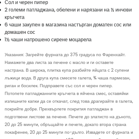
Сол и черен пипер
2 големи патладжана, обелени и нарязани на ½ инчови
кръгчета
6 чаши закупен в магазина настърган доматен сос или
домашен сос
1½ чаши натрошено сирене моцарела
Указания: Загрейте фурната до 375 градуса по Фаренхайт.
Намажете два листа за печене с масло и ги оставете
настрана. В широка, плитка купа разбийте яйцата с 2 супени
лъжици вода. В друга купа смесете галета, ¾ чаша пармезан,
риган и босилек. Подправете със сол и черен пипер.
Потопете патладжанните кръгчета в яйчена смес, оставяйки
излишните капки да се откачат, след това драгирайте в галета,
покрийте добре. Прехвърлете покрития патладжан в
подготвени листове за печене. Печете до златисто на дъното,
20 до 25 минути, обръщайте и печете, докато втора страна
покафенее, 20 до 25 минути по-дълго. Извадете от фурната и