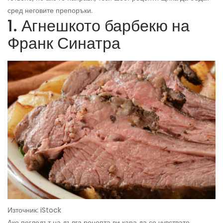
сред неговите препоръки.
1. Агнешкото барбекю на
Франк Синатра
Източник: iStock
Ако погледът на дълга рецепта ви кара да се чувствате