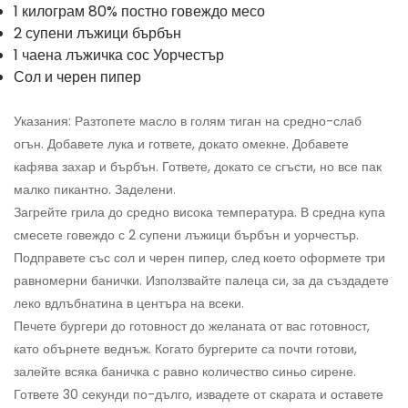
1 килограм 80% постно говеждо месо
2 супени лъжици бърбън
1 чаена лъжичка сос Уорчестър
Сол и черен пипер
Указания: Разтопете масло в голям тиган на средно-слаб
огън. Добавете лука и гответе, докато омекне. Добавете
кафява захар и бърбън. Гответе, докато се сгъсти, но все пак
малко пикантно. Заделени.
Загрейте грила до средно висока температура. В средна купа
смесете говеждо с 2 супени лъжици бърбън и уорчестър.
Подправете със сол и черен пипер, след което оформете три
равномерни банички. Използвайте палеца си, за да създадете
леко вдлъбнатина в центъра на всеки.
Печете бургери до готовност до желаната от вас готовност,
като обърнете веднъж. Когато бургерите са почти готови,
залейте всяка баничка с равно количество синьо сирене.
Гответе 30 секунди по-дълго, извадете от скарата и оставете