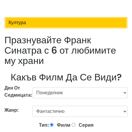
Култура
Празнувайте Франк
Синатра с 6 от любимите
му храни
Какъв Филм Да Се Види?
Ден От
Седмицата:
Жанр:
Тип:
Филм
Серия