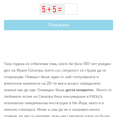
Показване
Тази година се отбелязва това, което би било 100-ият рожден
ден на Франк Синатра, което със сигурност си струва да се
отпразнува. Певецът беше един от най-популярните и
влиятелни музиканти на 20-ти век и мъжът определено
знаеше как да яде. Очевидно беше
доста конкретно
. Много от
любимите ястия на Синатра бяха консумирани в Patsy’s,
италианско-американска институция в Ню Йорк, както и в
няколко стекхауса. Може и сам да не е направил много
готвене, но ако го направи, тези шест рецепти щяха да бъдат