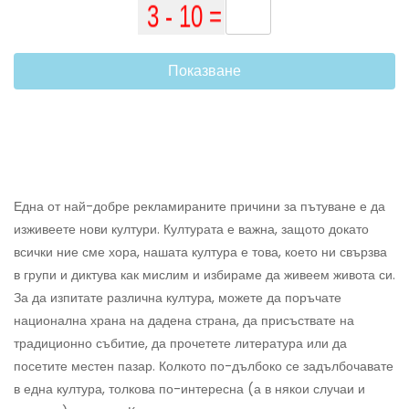
Показване
Една от най-добре рекламираните причини за пътуване е да
изживеете нови култури. Културата е важна, защото докато
всички ние сме хора, нашата култура е това, което ни свързва
в групи и диктува как мислим и избираме да живеем живота си.
За да изпитате различна култура, можете да поръчате
национална храна на дадена страна, да присъствате на
традиционно събитие, да прочетете литература или да
посетите местен пазар. Колкото по-дълбоко се задълбочавате
в една култура, толкова по-интересна (а в някои случаи и