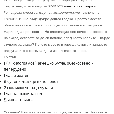
съкрушени, този метод за Sinatra’s
агнешко на скара
от
Готварска книга за мъртви знаменитости
, включен в
Epicurious, ще бъде добре дошла гледка. Просто смесете
обикновена смес от масло и оцет и оставете месото да се
маринадва през нощта. На следващия ден печете агнешкото
на скара, оставете го да си почине, след което копайте. Твърде
студено за скара? Печете месото в гореща фурна и запазете
натрупаните сокове, за да ги използвате като сос.
Състав:
1 (7-килограмов) агнешко бутче, обезкостено и
пеперудено
1 чаша зехтин
8 супени лъжици винен оцет
2 скилидки чесън, счукани
1 чаена лъжичка сол
½ чаша горчица
Указания: Комбинирайте масло, оцет, чесън и сол. Поставете