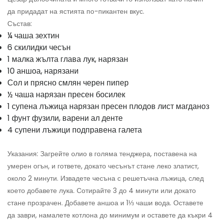
да придадат на ястията по-пикантен вкус.
Състав:
¼ чаша зехтин
6 скилидки чесън
1 малка жълта глава лук, нарязан
10 аншоа, нарязани
Сол и прясно смлян черен пипер
½ чаша нарязан пресен босилек
1 супена лъжица нарязан пресен плодов лист магданоз
1 фунт фузили, варени ал денте
4 супени лъжици подправена галета
Указания: Загрейте олио в голяма тенджера, поставена на
умерен огън, и гответе, докато чесънът стане леко златист,
около 2 минути. Извадете чесъна с решетъчна лъжица, след
което добавете лука. Сотирайте 3 до 4 минути или докато
стане прозрачен. Добавете аншоа и 1⅓ чаши вода. Оставете
да заври, намалете котлона до минимум и оставете да къкри 4