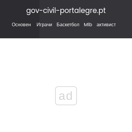
gov-civil-portalegre.pt
Основен
Играчи
Баскетбол
Mlb
активист
ad