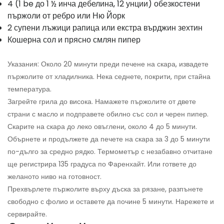
4 (1 be до 1 ½ инча дебелина, 12 унции) обезкостени
пържоли от ребро или Ню Йорк
2 супени лъжици рапица или екстра върджин зехтин
Кошерна сол и прясно смлян пипер
Указания: Около 20 минути преди печене на скара, извадете
пържолите от хладилника. Нека седнете, покрити, при стайна
температура.
Загрейте грила до висока. Намажете пържолите от двете
страни с масло и подправете обилно със сол и черен пипер.
Скарите на скара до леко овъглени, около 4 до 5 минути.
Обърнете и продължете да печете на скара за 3 до 5 минути
по-дълго за средно рядко. Термометър с незабавно отчитане
ще регистрира 135 градуса по Фаренхайт. Или гответе до
желаното ниво на готовност.
Прехвърлете пържолите върху дъска за рязане, разпънете
свободно с фолио и оставете да почине 5 минути. Нарежете и
сервирайте.