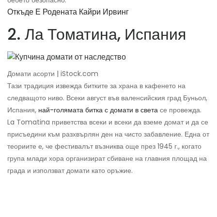
бебето безопасно.
Откъде Е Родената Кайри Ирвинг
2. Ла Томатина, Испания
Домати асорти | iStock.com
Тази традиция извежда битките за храна в кафенето на
следващото ниво. Всеки август във валенсийския град Буньол,
Испания,
най-голямата битка с домати в света
се провежда.
La Tomatina приветства всеки и всеки да вземе домат и да се
присъедини към разхвърлян ден на чисто забавление. Една от
теориите е, че фестивалът възниква още през 1945 г., когато
група млади хора организират сбиване на главния площад на
града и използват домати като оръжие.