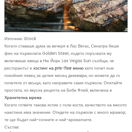
Източник: iStock
Когато ставаше дума за вечеря в Лас Вегас, Синатра беше
фен на пържолата Golden Steer, където поръчката му
включваше ивица в Ню Йорк. Las Vegas Sun съобщи, че
ресторантът е
хостинг на prix-fixe меню
като почит към
покойния певец за целия месец декември, но можете да го
почетете от вкъщи, като направите сами пържола. Опитайте
простата, но вкусна рецепта на Боби Флей, включена в
Хранителна мрежа
.
Когато готвите такова ястие с голи кости, качеството на месото
наистина има значение. Отидете на пържоли с много мрамор;
те ще бъдат най-сочните и най-ароматните.
Състав: