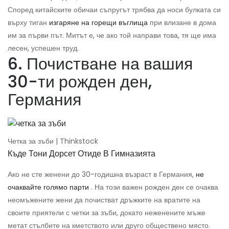
Според китайските обичаи съпругът трябва да носи булката си
върху тиган
изгаряне на горещи въглища
при влизане в дома
им за първи път. Митът е, че ако той направи това, тя ще има
лесен, успешен труд.
6. Почистване на вашия
30-ти рожден ден,
Германия
Четка за зъби | Thinkstock
Къде Тони Дорсет Отиде В Гимназията
Ако не сте женени до 30-годишна възраст в Германия,
не
очаквайте голямо парти
. На този важен рожден ден се очаква
неомъжените жени да почистват дръжките на вратите на
своите приятели с четки за зъби, докато неженените мъже
метат стълбите на кметството или друго обществено място.