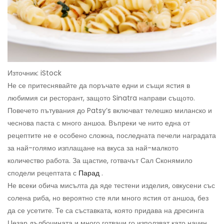
Източник: iStock
Не се притеснявайте да поръчате едни и същи ястия в
любимия си ресторант, защото Sinatra направи същото.
Повечето пътувания до Patsy’s включват телешко миланско и
чеснова паста с много аншоа. Въпреки че нито една от
рецептите не е особено сложна, последната печели наградата
за най-голямо изплащане на вкуса за най-малкото
количество работа. За щастие, готвачът Сал Сконямило
сподели рецептата с
Парад
.
Не всеки обича мисълта да яде тестени изделия, овкусени със
солена риба, но вероятно сте яли много ястия от аншоа, без
да се усетите. Те са съставката, която придава на дресинга
Цезар дълбочината и много готвачи го използват като начин