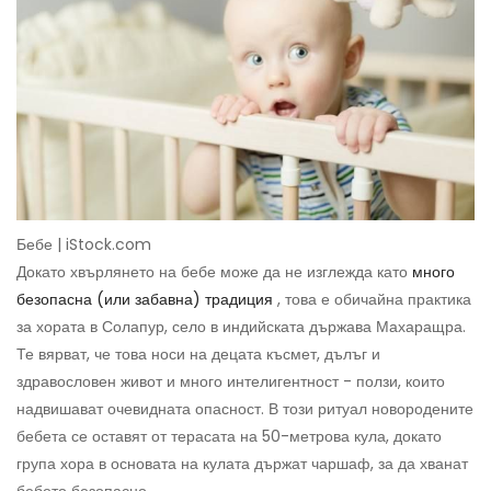
Бебе | iStock.com
Докато хвърлянето на бебе може да не изглежда като
много
безопасна (или забавна) традиция
, това е обичайна практика
за хората в Солапур, село в индийската държава Махаращра.
Те вярват, че това носи на децата късмет, дълъг и
здравословен живот и много интелигентност - ползи, които
надвишават очевидната опасност. В този ритуал новородените
бебета се оставят от терасата на 50-метрова кула, докато
група хора в основата на кулата държат чаршаф, за да хванат