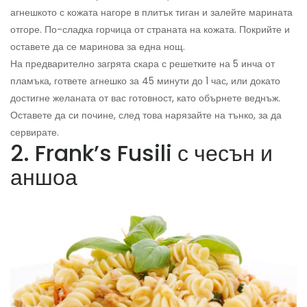
агнешкото с кожата нагоре в плитък тиган и залейте марината
отгоре. По-сладка горчица от страната на кожата. Покрийте и
оставете да се маринова за една нощ.
На предварително загрята скара с решетките на 5 инча от
пламъка, гответе агнешко за 45 минути до 1 час, или докато
достигне желаната от вас готовност, като обърнете веднъж.
Оставете да си почине, след това нарязайте на тънко, за да
сервирате.
2. Frank’s Fusili с чесън и
аншоа