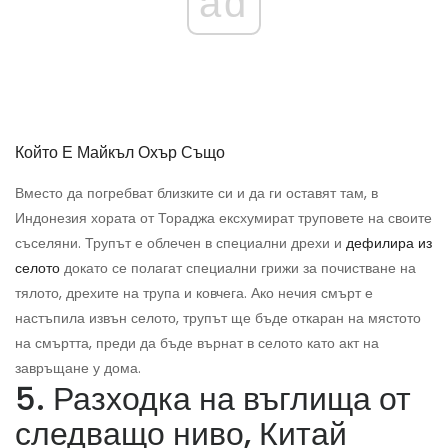
ad
Който Е Майкъл Охър Също
Вместо да погребват близките си и да ги оставят там, в
Индонезия хората от Тораджа ексхумират труповете на своите
съселяни. Трупът е облечен в специални дрехи и
дефилира из
селото
докато се полагат специални грижи за почистване на
тялото, дрехите на трупа и ковчега. Ако нечия смърт е
настъпила извън селото, трупът ще бъде откаран на мястото
на смъртта, преди да бъде върнат в селото като акт на
завръщане у дома.
5. Разходка на въглища от
следващо ниво, Китай