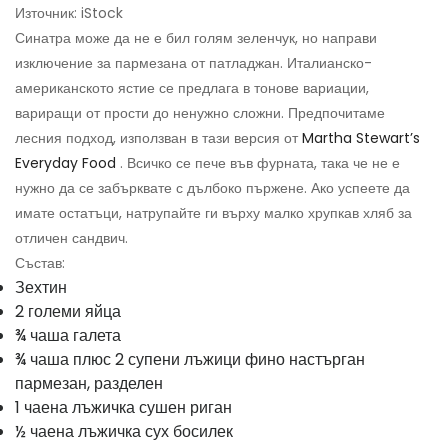
Източник: iStock
Синатра може да не е бил голям зеленчук, но направи
изключение за пармезана от патладжан. Италианско-
американското ястие се предлага в тонове вариации,
вариращи от прости до ненужно сложни. Предпочитаме
лесния подход, използван в тази версия от
Martha Stewart’s
Everyday Food
. Всичко се пече във фурната, така че не е
нужно да се забърквате с дълбоко пържене. Ако успеете да
имате остатъци, натрупайте ги върху малко хрупкав хляб за
отличен сандвич.
Състав:
Зехтин
2 големи яйца
¾ чаша галета
¾ чаша плюс 2 супени лъжици фино настърган
пармезан, разделен
1 чаена лъжичка сушен риган
½ чаена лъжичка сух босилек