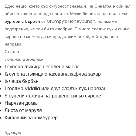
Едно нещо, което със сигурност знаем, е, че Синатра е обичал
обилна храна и твърда напитка. Може би никога не е ял тези
бургери с бърбън
от Grumpy’s Honeybunch, но имаме
подозрение, че той би го одобрил. С много сладък лук и синьо
сирене не можем да си представим някой, който да не го
направи.
Състав:
Топинги и монтаж
1 супена лъжица несолено масло
½ супена лъжица опакована кафява захар
½ чаша бърбън
1 голяма Vidalia или друг сладък лук, нарязан
6 супени лъжици натрошено синьо сирене
Нарязан домат
Листа от маруля
Кифлички за хамбургер
Бургери