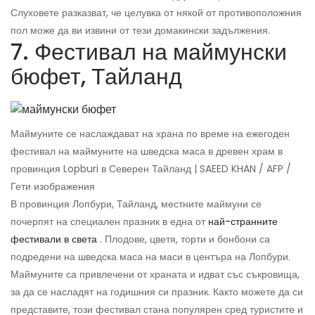
Слуховете разказват, че целувка от някой от противоположния
пол може да ви извини от тези домакински задължения.
7. Фестивал на маймунски
бюфет, Тайланд
Маймуните се наслаждават на храна по време на ежегоден
фестивал на маймуните на шведска маса в древен храм в
провинция Lopburi в Северен Тайланд | SAEED KHAN / AFP /
Гети изображения
В провинция Лопбури, Тайланд, местните маймуни се
почерпят на специален празник в една от
най-странните
фестивали в света
. Плодове, цветя, торти и бонбони са
подредени на шведска маса на маси в центъра на Лопбури.
Маймуните са привлечени от храната и идват със съкровища,
за да се насладят на годишния си празник. Както можете да си
представите, този фестивал стана популярен сред туристите и