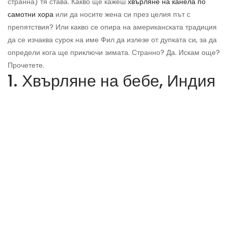
странна) тя става. Какво ще кажеш
хвърляне на канела по
самотни хора
или да носите жена си през целия път с
препятствия? Или какво се опира на американската традиция
да се изчаква сурок на име Фил да излезе от дупката си, за да
определи кога ще приключи зимата. Странно? Да. Искам още?
Прочетете.
1. Хвърляне на бебе, Индия