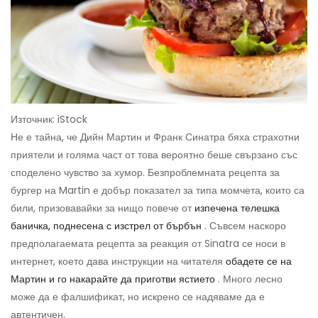
Източник: iStock
Не е тайна, че Дийн Мартин и Франк Синатра бяха страхотни
приятели и голяма част от това вероятно беше свързано със
споделено чувство за хумор. Безпроблемната рецепта за
бургер на Martin е добър показател за типа момчета, които са
били, призовавайки за нищо повече от
изпечена телешка
баничка, поднесена с изстрел от бърбън
. Съвсем наскоро
предполагаемата рецепта за реакция от Sinatra се носи в
интернет, което дава инструкции на читателя
обадете се на
Мартин и го накарайте да приготви ястието
. Много лесно
може да е фалшификат, но искрено се надяваме да е
автентичен.