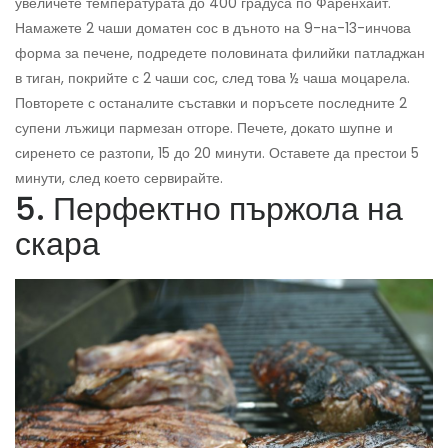
увеличете температурата до 400 градуса по Фаренхайт.
Намажете 2 чаши доматен сос в дъното на 9-на-13-инчова
форма за печене, подредете половината филийки патладжан
в тиган, покрийте с 2 чаши сос, след това ½ чаша моцарела.
Повторете с останалите съставки и поръсете последните 2
супени лъжици пармезан отгоре. Печете, докато шупне и
сиренето се разтопи, 15 до 20 минути. Оставете да престои 5
минути, след което сервирайте.
5. Перфектно пържола на
скара