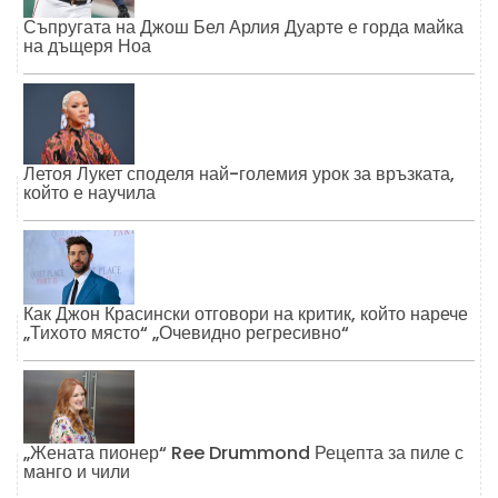
Съпругата на Джош Бел Арлия Дуарте е горда майка
на дъщеря Ноа
Летоя Лукет споделя най-големия урок за връзката,
който е научила
Как Джон Красински отговори на критик, който нарече
„Тихото място“ „Очевидно регресивно“
„Жената пионер“ Ree Drummond Рецепта за пиле с
манго и чили