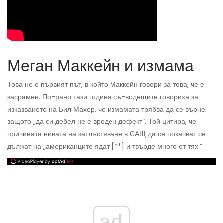
Меган Маккейн и измама
Това не е първият път, в който Маккейн говори за това, че е
засрамен. По-рано тази година съ-водещите говориха за
изказването на Бил Махер, че измамата трябва да се върне,
защото „да си дебел не е вроден дефект“. Той цитира, че
причината нивата на затлъстяване в САЩ да се покачват се
дължат на „американците ядат [**] и твърде много от тях.“
ad