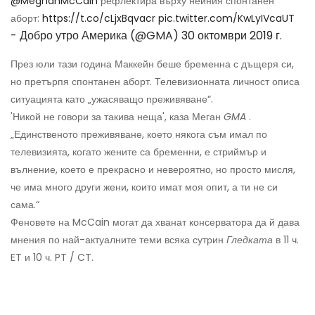
@MeghanMcCain
рефлектира върху нейния спонтанен
аборт:
https://t.co/cLjxBqvacr
pic.twitter.com/KwLyIVcaUT
- Добро утро Америка (@GMA)
30 октомври 2019 г.
През юли тази година Маккейн беше бременна с дъщеря си,
но претърпя спонтанен аборт. Телевизионната личност описа
ситуацията като „ужасяващо преживяване“.
'Никой не говори за такива неща', каза Меган
GMA
.
„Единственото преживяване, което някога съм имал по
телевизията, когато жените са бременни, е стриймър и
вълнение, което е прекрасно и невероятно, но просто мисля,
че има много други жени, които имат моя опит, а ти не си
сама.“
Феновете на McCain могат да хванат консерватора да й дава
мнения по най-актуалните теми всяка сутрин
Гледката
в 11 ч.
ET и 10 ч. PT / CT.