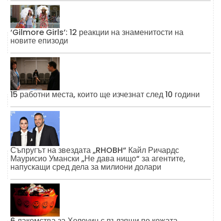
‘Gilmore Girls’: 12 реакции на знаменитости на
новите епизоди
15 работни места, които ще изчезнат след 10 години
Съпругът на звездата „RHOBH“ Кайл Ричардс
Маурисио Умански „Не дава нищо“ за агентите,
напускащи сред дела за милиони долари
6 лакомства за Хелоуин с пълзящи по кожата