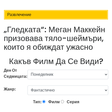
Развлечение
„Гледката“: Меган Маккейн
призовава тяло-шеймъри,
които я обиждат ужасно
Какъв Филм Да Се Види?
Ден От
Седмицата:
Жанр:
Тип:
Филм
Серия