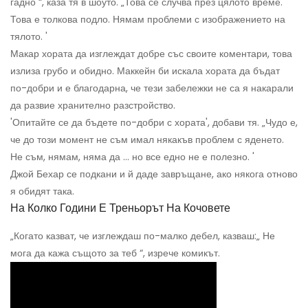
гадно “, каза тя в шоуто. „Това се случва през цялото време.
Това е толкова подло. Нямам проблеми с изображението на
тялото. '
Макар хората да изглеждат добре със своите коментари, това
излиза грубо и обидно. Маккейн би искала хората да бъдат
по-добри и е благодарна, че тези забележки не са я накарали
да развие хранително разстройство.
'Опитайте се да бъдете по-добри с хората', добави тя. „Чудо е,
че до този момент не съм имал някакъв проблем с яденето.
Не съм, нямам, няма да ... но все едно не е полезно. '
Джой Бехар се подкани и й даде завръщане, ако някога отново
я обидят така.
На Колко Години Е Треньорът На Кочовете
„Когато казват, че изглеждаш по-малко дебел, казваш:„ Не
мога да кажа същото за теб “, изрече комикът.