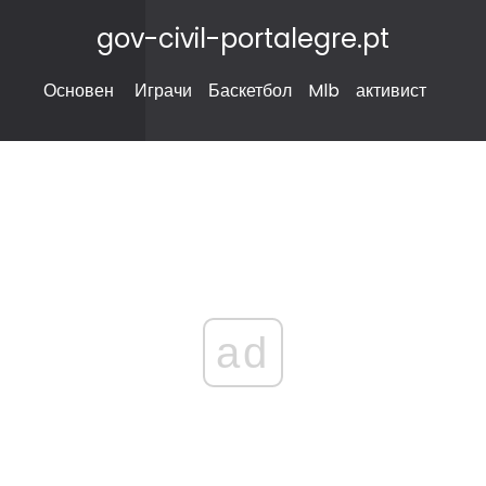
gov-civil-portalegre.pt
Основен
Играчи
Баскетбол
Mlb
активист
ad