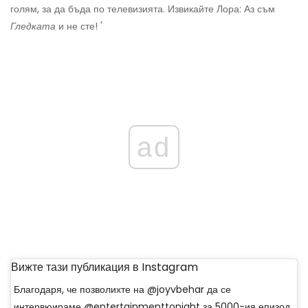
голям, за да бъда по телевизията. Извикайте Лора: Аз съм
Гледката
и не сте! '
ad
Вижте тази публикация в Instagram
Благодаря, че позволихте на @joyvbehar да се
интервюираме @entertainmenttonight за 5000-ия епизод