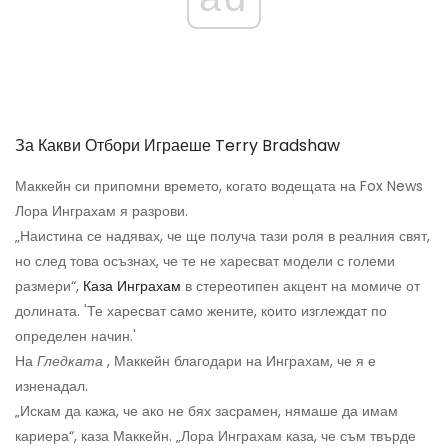
За Какви Отбори Играеше Terry Bradshaw
Маккейн си припомни времето, когато водещата на Fox News
Лора Инграхам я разрови.
„Наистина се надявах, че ще получа тази роля в реалния свят,
но след това осъзнах, че те не харесват модели с големи
размери“,
Каза Инграхам
в стереотипен акцент на момиче от
долината. 'Те харесват само жените, които изглеждат по
определен начин.'
На
Гледката
, Маккейн благодари на Инграхам, че я е
изненадал.
„Искам да кажа, че ако не бях засрамен, нямаше да имам
кариера“, каза Маккейн. „Лора Инграхам каза, че съм твърде