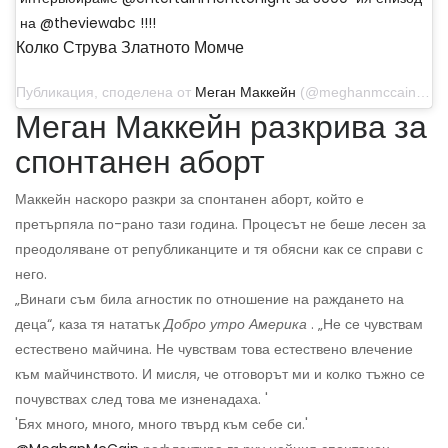
на @theviewabc !!!!
Колко Струва Златното Момче
Публикация, споделена от
Меган Маккейн
(@meghanmccain) на 5 ноември 2019 г. в 9:32 ч. PST
Меган Маккейн разкрива за
спонтанен аборт
Маккейн наскоро разкри за спонтанен аборт, който е
претърпяла по-рано тази година. Процесът не беше лесен за
преодоляване от републиканците и тя обясни как се справи с
него.
„Винаги съм била агностик по отношение на раждането на
деца“, каза тя нататък
Добро утро Америка
. „Не се чувствам
естествено майчина. Не чувствам това естествено влечение
към майчинството. И мисля, че отговорът ми и колко тъжно се
почувствах след това ме изненадаха. '
'Бях много, много, много твърд към себе си.'