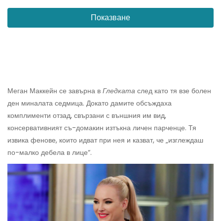
Показване
Меган Маккейн се завърна в
Гледката
след като тя взе болен
ден миналата седмица. Докато дамите обсъждаха
комплименти отзад, свързани с външния им вид,
консервативният съ-домакин изтъкна личен парченце. Тя
извика фенове, които идват при нея и казват, че „изглеждаш
по-малко дебела в лице“.