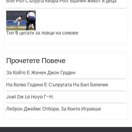
Боб Рол Съпруга Киара Рол: Брачен живот и деца
Топ 5 цитати за ловци на сомове
Прочетете Повече
За Който Е Женен Джон Груден
На Колко Години Е Съпругата На Бил Беличик
Joel De La Hoya Г-Н.
Леброн Джеймс Отбори, За Които Играеше