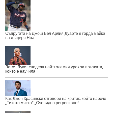
Съпругата на Джош Бел Арлия Дуарте е горда майка
на дъщеря Ноа
Летоя Лукет споделя най-големия урок за връзката,
който е научила
Как Джон Красински отговори на критик, който нарече
„Тихото място“ „Очевидно регресивно“