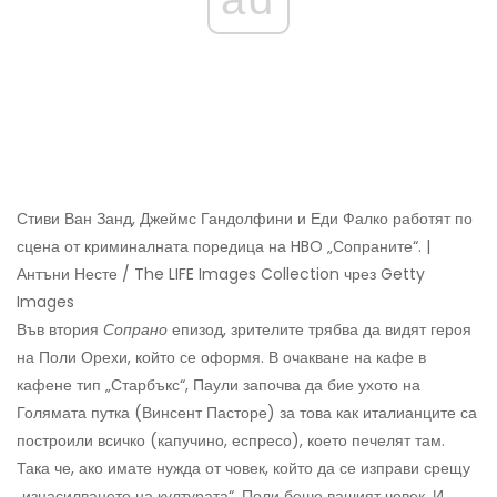
Стиви Ван Занд, Джеймс Гандолфини и Еди Фалко работят по
сцена от криминалната поредица на HBO „Сопраните“. |
Антъни Несте / The LIFE Images Collection чрез Getty
Images
Във втория
Сопрано
епизод, зрителите трябва да видят героя
на Поли Орехи, който се оформя. В очакване на кафе в
кафене тип „Старбъкс“, Паули започва да бие ухото на
Голямата путка (Винсент Пасторе) за това как италианците са
построили всичко (капучино, еспресо), което печелят там.
Така че, ако имате нужда от човек, който да се изправи срещу
„изнасилването на културата“, Поли беше вашият човек. И