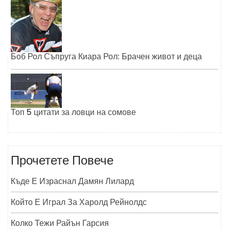
Боб Рол Съпруга Киара Рол: Брачен живот и деца
Топ 5 цитати за ловци на сомове
Прочетете Повече
Къде Е Израснал Дамян Лилард
Който Е Играл За Харолд Рейнолдс
Колко Тежи Райън Гарсия