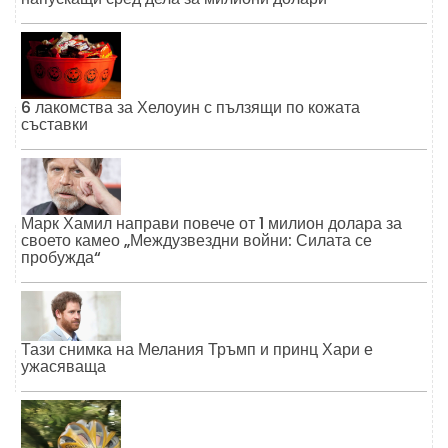
6 лакомства за Хелоуин с пълзящи по кожата
съставки
Марк Хамил направи повече от 1 милион долара за
своето камео „Междузвездни войни: Силата се
пробужда“
Тази снимка на Мелания Тръмп и принц Хари е
ужасяваща