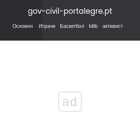
gov-civil-portalegre.pt
Основен
Играчи
Баскетбол
Mlb
активист
ad