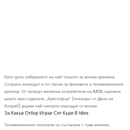
Като цяло, избирането на най-лошото за всички времена
Сопрано
епизодът е по-лесен за феновете и телевизионните
критици. От четвърт милиона потребители на IMDB, оценили
шоуто през годините, „Кристофър“ (епизодът от Деня на
Колумб) държи най-ниската класация от всички.
За Какъв Отбор Играе Сет Къри В Nba
Телевизионните писатели се съгласиха с това мнение,