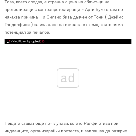
Това, което следва, е странна сцена на сблъсъци на
протестиращи с контрапротестиращи - Арти Буко е там по
някаква причина - и Силвио бива дъвчен от Тони ( Джеймс
Гандолфини ) за излагане на екипажа в схема, която няма
потенциал за печалба.
ad
Нещата стават още по-глупави, когато Ралфи отива при
индианците, организирайки протеста, и заплашва да разкрие