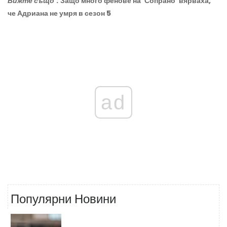
Вижте също
:
Защо много фенове на ‘Сопрано’ вярваха,
че Адриана не умря в сезон 5
ad
Популярни Новини