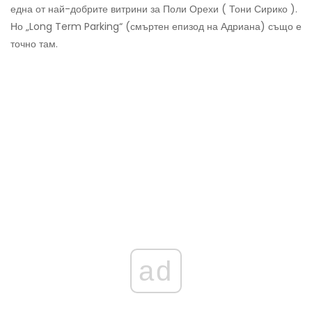
една от най-добрите витрини за Поли Орехи ( Тони Сирико ).
Но „Long Term Parking“ (смъртен епизод на Адриана) също е
точно там.
ad