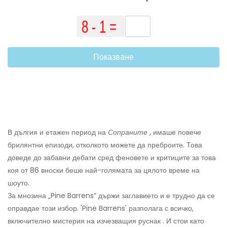
Показване
В дългия и етажен период на
Сопраните
, имаше повече
брилянтни епизоди, отколкото можете да преброите. Това
доведе до забавни дебати сред феновете и критиците за това
коя от 86 вноски беше най-голямата за цялото време на
шоуто.
За мнозина „Pine Barrens“ държи заглавието и е трудно да се
оправдае този избор. 'Pine Barrens' разполага с всичко,
включително мистерия на изчезващия руснак . И стои като