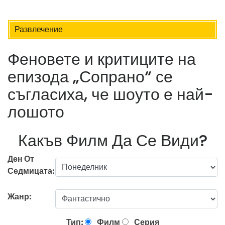
Развлечение
Феновете и критиците на
епизода „Сопрано“ се
съгласиха, че шоуто е най-
лошото
Какъв Филм Да Се Види?
Ден От
Седмицата:
Жанр:
Тип:
Филм
Серия