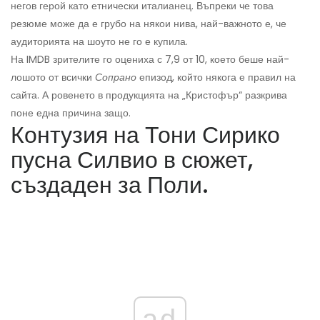
негов герой като етнически италианец. Въпреки че това
резюме може да е грубо на някои нива, най-важното е, че
аудиторията на шоуто не го е купила.
На IMDB зрителите го оцениха с 7,9 от 10, което беше най-
лошото от всички
Сопрано
епизод, който някога е правил на
сайта. А ровенето в продукцията на „Кристофър“ разкрива
поне една причина защо.
Контузия на Тони Сирико
пусна Силвио в сюжет,
създаден за Поли.
ad