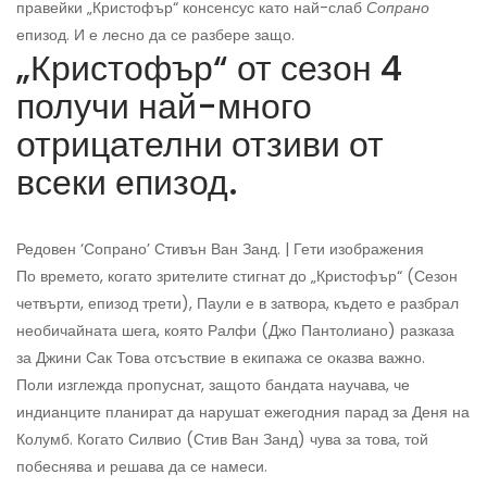
правейки „Кристофър“ консенсус като най-слаб
Сопрано
епизод. И е лесно да се разбере защо.
„Кристофър“ от сезон 4
получи най-много
отрицателни отзиви от
всеки епизод.
Редовен ‘Сопрано’ Стивън Ван Занд. | Гети изображения
По времето, когато зрителите стигнат до „Кристофър“ (Сезон
четвърти, епизод трети), Паули е в затвора, където е разбрал
необичайната шега, която Ралфи (Джо Пантолиано) разказа
за Джини Сак Това отсъствие в екипажа се оказва важно.
Поли изглежда пропуснат, защото бандата научава, че
индианците планират да нарушат ежегодния парад за Деня на
Колумб. Когато Силвио (Стив Ван Занд) чува за това, той
побеснява и решава да се намеси.