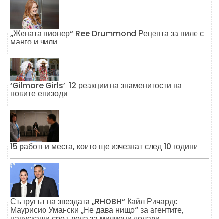
„Жената пионер“ Ree Drummond Рецепта за пиле с
манго и чили
‘Gilmore Girls’: 12 реакции на знаменитости на
новите епизоди
15 работни места, които ще изчезнат след 10 години
Съпругът на звездата „RHOBH“ Кайл Ричардс
Маурисио Умански „Не дава нищо“ за агентите,
напускащи сред дела за милиони долари