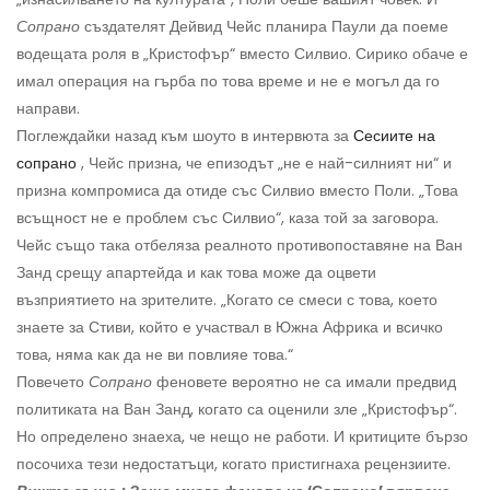
Сопрано
създателят Дейвид Чейс планира Паули да поеме
водещата роля в „Кристофър“ вместо Силвио. Сирико обаче е
имал операция на гърба по това време и не е могъл да го
направи.
Поглеждайки назад към шоуто в интервюта за
Сесиите на
сопрано
, Чейс призна, че епизодът „не е най-силният ни“ и
призна компромиса да отиде със Силвио вместо Поли. „Това
всъщност не е проблем със Силвио“, каза той за заговора.
Чейс също така отбеляза реалното противопоставяне на Ван
Занд срещу апартейда и как това може да оцвети
възприятието на зрителите. „Когато се смеси с това, което
знаете за Стиви, който е участвал в Южна Африка и всичко
това, няма как да не ви повлияе това.“
Повечето
Сопрано
феновете вероятно не са имали предвид
политиката на Ван Занд, когато са оценили зле „Кристофър“.
Но определено знаеха, че нещо не работи. И критиците бързо
посочиха тези недостатъци, когато пристигнаха рецензиите.