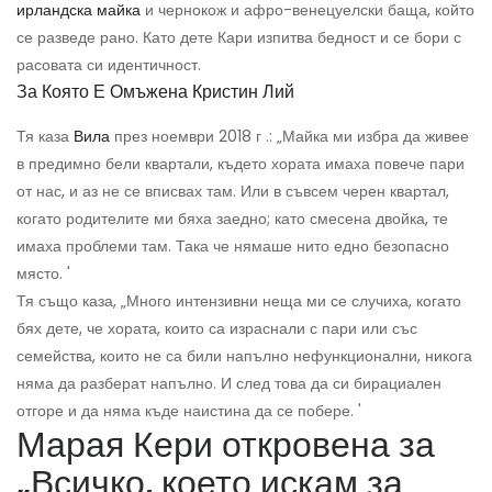
ирландска майка
и чернокож и афро-венецуелски баща, който
се разведе рано. Като дете Кари изпитва бедност и се бори с
расовата си идентичност.
За Която Е Омъжена Кристин Лий
Тя каза
Вила
през ноември 2018 г .: „Майка ми избра да живее
в предимно бели квартали, където хората имаха повече пари
от нас, и аз не се вписвах там. Или в съвсем черен квартал,
когато родителите ми бяха заедно; като смесена двойка, те
имаха проблеми там. Така че нямаше нито едно безопасно
място. '
Тя също каза, „Много интензивни неща ми се случиха, когато
бях дете, че хората, които са израснали с пари или със
семейства, които не са били напълно нефункционални, никога
няма да разберат напълно. И след това да си бирациален
отгоре и да няма къде наистина да се побере. '
Марая Кери откровена за
„Всичко, което искам за