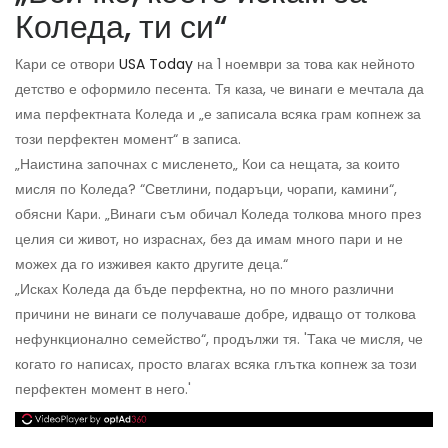
Коледа, ти си“
Кари се отвори
USA Today
на 1 ноември за това как нейното
детство е оформило песента. Тя каза, че винаги е мечтала да
има перфектната Коледа и „е записала всяка грам копнеж за
този перфектен момент“ в записа.
„Наистина започнах с мисленето„ Кои са нещата, за които
мисля по Коледа? “Светлини, подаръци, чорапи, камини“,
обясни Кари. „Винаги съм обичал Коледа толкова много през
целия си живот, но израснах, без да имам много пари и не
можех да го изживея както другите деца.“
„Исках Коледа да бъде перфектна, но по много различни
причини не винаги се получаваше добре, идващо от толкова
нефункционално семейство“, продължи тя. 'Така че мисля, че
когато го написах, просто влагах всяка глътка копнеж за този
перфектен момент в него.'