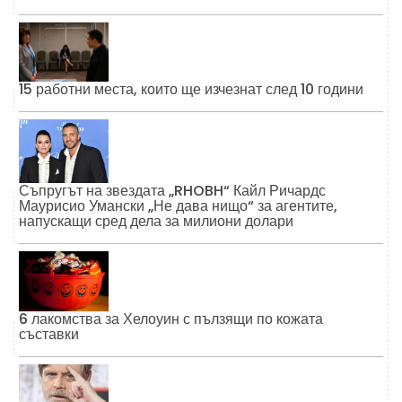
15 работни места, които ще изчезнат след 10 години
Съпругът на звездата „RHOBH“ Кайл Ричардс
Маурисио Умански „Не дава нищо“ за агентите,
напускащи сред дела за милиони долари
6 лакомства за Хелоуин с пълзящи по кожата
съставки