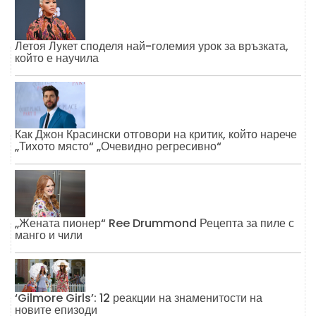
Летоя Лукет споделя най-големия урок за връзката,
който е научила
Как Джон Красински отговори на критик, който нарече
„Тихото място“ „Очевидно регресивно“
„Жената пионер“ Ree Drummond Рецепта за пиле с
манго и чили
‘Gilmore Girls’: 12 реакции на знаменитости на
новите епизоди