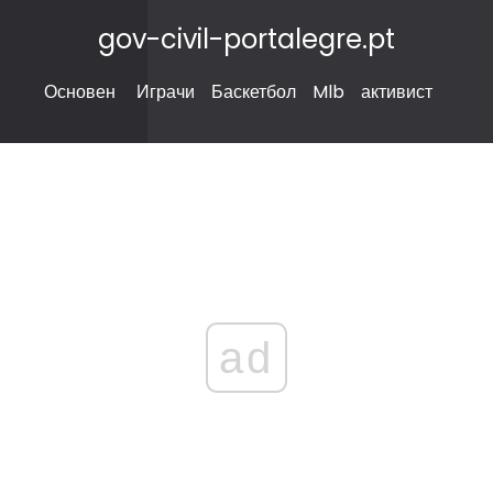
gov-civil-portalegre.pt
Основен
Играчи
Баскетбол
Mlb
активист
ad