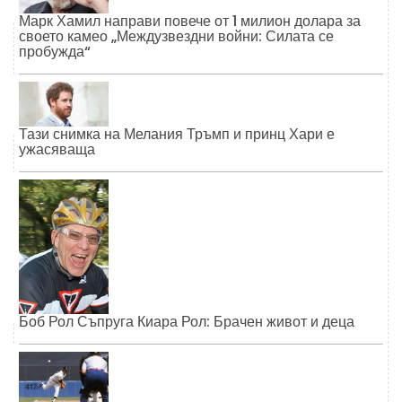
Марк Хамил направи повече от 1 милион долара за
своето камео „Междузвездни войни: Силата се
пробужда“
Тази снимка на Мелания Тръмп и принц Хари е
ужасяваща
Боб Рол Съпруга Киара Рол: Брачен живот и деца