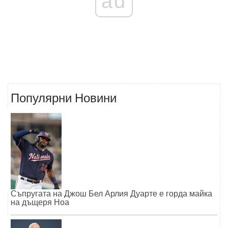
ad
Популярни Новини
Съпругата на Джош Бел Арлия Дуарте е горда майка
на дъщеря Ноа