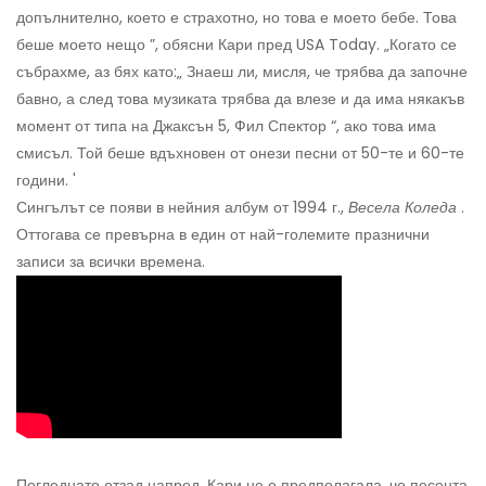
допълнително, което е страхотно, но това е моето бебе. Това
беше моето нещо ”, обясни Кари пред USA Today. „Когато се
събрахме, аз бях като:„ Знаеш ли, мисля, че трябва да започне
бавно, а след това музиката трябва да влезе и да има някакъв
момент от типа на Джаксън 5, Фил Спектор “, ако това има
смисъл. Той беше вдъхновен от онези песни от 50-те и 60-те
години. '
Сингълът се появи в нейния албум от 1994 г.,
Весела Коледа
.
Оттогава се превърна в един от най-големите празнични
записи за всички времена.
Погледнато отзад напред, Кари не е предполагала, че песента