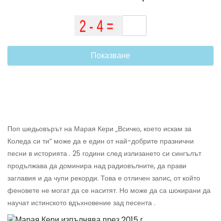
Показване
Поп шедьовърът на Марая Кери „Всичко, което искам за
Коледа си ти“ може да е един от най-добрите празнични
песни в историята . 25 години след излизането си сингълът
продължава да доминира над радиовълните, да прави
заглавия и да чупи рекорди. Това е отличен запис, от който
феновете не могат да се наситят. Но може да са шокирани да
научат истинското вдъхновение зад песента .