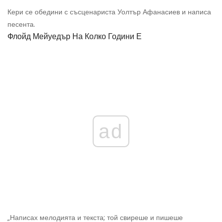
Кери се обедини с съсценариста Уолтър Афанасиев и написа
песента.
Флойд Мейуедър На Колко Години Е
ad
„Написах мелодията и текста; той свиреше и пишеше