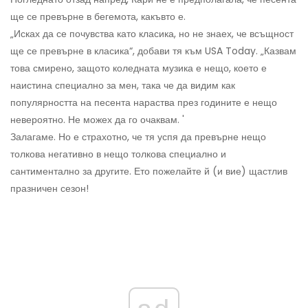
ще се превърне в бегемота, какъвто е.
„Исках да се почувства като класика, но не знаех, че всъщност
ще се превърне в класика“, добави тя към USA Today. „Казвам
това смирено, защото коледната музика е нещо, което е
наистина специално за мен, така че да видим как
популярността на песента нараства през годините е нещо
невероятно. Не можех да го очаквам. '
Залагаме. Но е страхотно, че тя успя да превърне нещо
толкова негативно в нещо толкова специално и
сантиментално за другите. Ето пожелайте й (и вие) щастлив
празничен сезон!