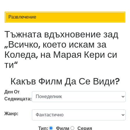
Развлечение
Тъжната вдъхновение зад
„Всичко, което искам за
Коледа, на Марая Кери си
ти“
Какъв Филм Да Се Види?
Ден От
Седмицата:
Жанр:
Тип:
Филм
Серия