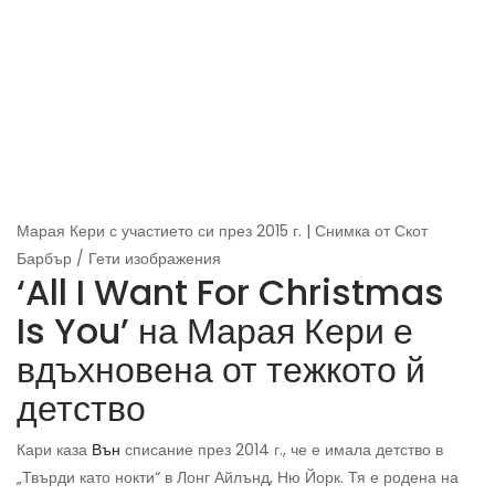
Марая Кери с участието си през 2015 г. | Снимка от Скот
Барбър / Гети изображения
‘All I Want For Christmas
Is You’ на Марая Кери е
вдъхновена от тежкото й
детство
Кари каза
Вън
списание през 2014 г., че е имала детство в
„Твърди като нокти“ в Лонг Айлънд, Ню Йорк. Тя е родена на