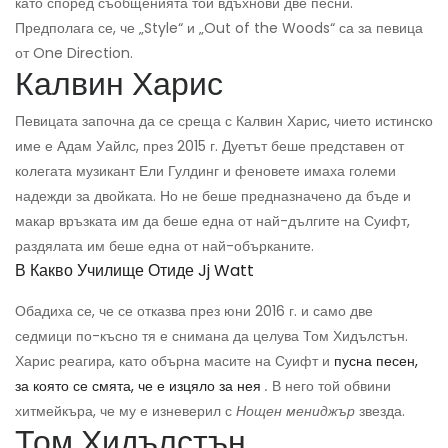
като според съобщенията той вдъхнови две песни.
Предполага се, че „Style“ и „Out of the Woods“ са за певица
от One Direction.
Калвин Харис
Певицата започна да се среща с Калвин Харис, чието истинско
име е Адам Уайлс, през 2015 г. Дуетът беше представен от
колегата музикант Ели Гулдинг и феновете имаха големи
надежди за двойката. Но не беше предназначено да бъде и
макар връзката им да беше една от най-дългите на Суифт,
раздялата им беше една от най-обърканите.
В Какво Училище Отиде Jj Watt
Обадиха се, че се отказва през юни 2016 г. и само две
седмици по-късно тя е снимана да целува Том Хидълстън.
Харис реагира, като обърна масите на Суифт и
пусна песен,
за която се смята, че е изцяло за нея
.
В него той обвини
хитмейкъра, че му е изневерил с
Нощен мениджър
звезда.
Том Хидълстън