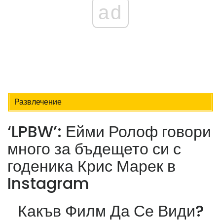
ad
Развлечение
‘LPBW’: Ейми Ролоф говори
много за бъдещето си с
годеника Крис Марек в
Instagram
Какъв Филм Да Се Види?