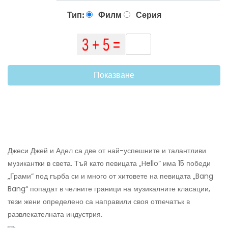
Тип:
Филм
Серия
Показване
Джеси Джей и Адел са две от най-успешните и талантливи
музикантки в света. Тъй като певицата „Hello“ има 15 победи
„Грами“ под гърба си и много от хитовете на певицата „Bang
Bang“ попадат в челните граници на музикалните класации,
тези жени определено са направили своя отпечатък в
развлекателната индустрия.