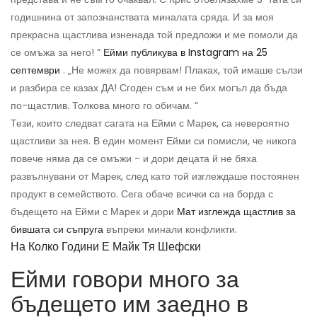
годишнина от запознанствата миналата сряда. И за моя
прекрасна щастлива изненада той предложи и ме помоли да
се омъжа за него! ”
Ейми публикува в Instagram на 25
септември
. „Не можех да повярвам! Плаках, той имаше сълзи
и разбира се казах ДА! Сгоден съм и не бих могъл да бъда
по-щастлив. Толкова много го обичам. “
Тези, които следват сагата на Ейми с Марек, са невероятно
щастливи за нея. В един момент Ейми си помисли, че никога
повече няма да се омъжи - и дори децата й не бяха
развълнувани от Марек, след като той изглеждаше постоянен
продукт в семейството. Сега обаче всички са на борда с
бъдещето на Ейми с Марек и дори
Мат изглежда щастлив за
бившата си съпруга
въпреки минали конфликти.
На Колко Години Е Майк Тя Шефски
Ейми говори много за
бъдещето им заедно в