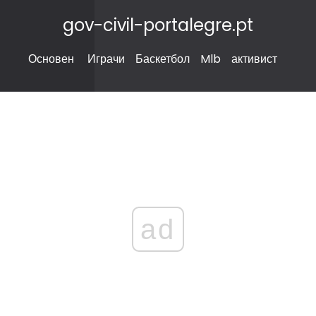
gov-civil-portalegre.pt
Основен
Играчи
Баскетбол
Mlb
активист
ad