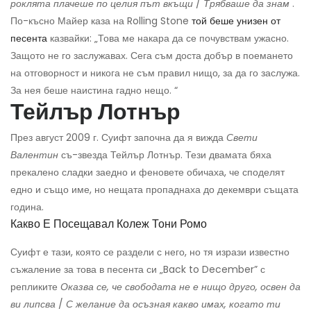
роклята плачеше по целия път вкъщи
/
Трябваше да знам
.
По-късно Майер каза на Rolling Stone
той беше унизен от
песента
казвайки: „Това ме накара да се почувствам ужасно.
Защото не го заслужавах. Сега съм доста добър в поемането
на отговорност и никога не съм правил нищо, за да го заслужа.
За нея беше наистина гадно нещо. “
Тейлър Лотнър
През август 2009 г. Суифт започна да я вижда
Свети
Валентин
съ-звезда Тейлър Лотнър. Тези двамата бяха
прекалено сладки заедно и феновете обичаха, че споделят
едно и също име, но нещата пропаднаха до декември същата
година.
Какво Е Посещавал Колеж Тони Ромо
Суифт е тази, която се раздели с него, но тя изрази известно
съжаление за това в песента си „Back to December” с
репликите
Оказва се, че свободата не е нищо друго, освен да
ви липсва
/
С желание да осъзная какво имах, когато ти