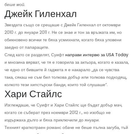
беше мой.
Джейк Гиленхал
Звездата също се срещаше с Джейк Гиленхал от октомври
2010 г. до януари 2011 г. Не се знае и тон за връзката им, но
обикновено всички те бяха усмихнати, когато бяха уловени
заедно от папараците.
След като се разделят, Суифт
направи интервю за USA Today
и мнозина вярват, че тя е говорила за актьора, когато е казала,
че едно от бившите й гаджета я е накарало „да се чувства
така, сякаш не съм бил толкова добър или толкова подходящ,
колкото тези хипстърски банди, които той слушаше“.
Хари Стайлс
Изглеждаше, че Суифт и Хари Стайлс ще бъдат добър мач,
когато се съберат през ноември 2012 г., но изобщо не
издържаха дълго и бяха приключили до януари.
Техният краткотраен романс обаче не беше пълна загуба, тъй