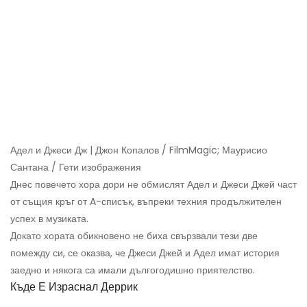
Адел и Джеси Дж | Джон Копалов / FilmMagic; Маурисио
Сантана / Гети изображения
Днес повечето хора дори не обмислят Адел и Джеси Джей част
от същия кръг от A-списък, въпреки техния продължителен
успех в музиката.
Докато хората обикновено не биха свързвали тези две
помежду си, се оказва, че Джеси Джей и Адел имат история
заедно и някога са имали дългогодишно приятелство.
Къде Е Израснал Деррик