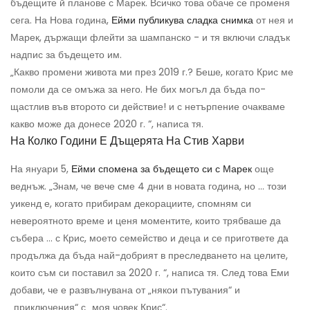
бъдещите й планове с Марек. Всичко това обаче се променя
сега. На Нова година,
Ейми публикува сладка снимка
от нея и
Марек, държащи флейти за шампанско - и тя включи сладък
надпис за бъдещето им.
„Какво промени живота ми през 2019 г.? Беше, когато Крис ме
помоли да се омъжа за него. Не бих могъл да бъда по-
щастлив във второто си действие! и с нетърпение очакваме
какво може да донесе 2020 г. “, написа тя.
На Колко Години Е Дъщерята На Стив Харви
На януари 5,
Ейми спомена за бъдещето си с Марек
още
веднъж. „Знам, че вече сме 4 дни в новата година, но ... този
уикенд е, когато прибирам декорациите, спомням си
невероятното време и ценя моментите, които трябваше да
събера ... с Крис, моето семейство и деца и се пригответе да
продължа да бъда най-добрият в преследването на целите,
които съм си поставил за 2020 г. “, написа тя. След това Еми
добави, че е развълнувана от „някои пътувания“ и
„приключения“ с „моя човек Крис“.