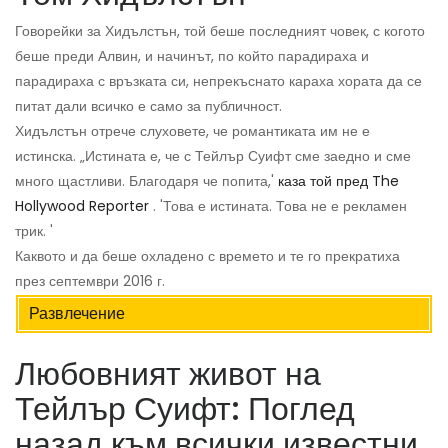
Говорейки за Хидълстън, той беше последният човек, с когото
беше преди Алвин, и начинът, по който парадираха и
парадираха с връзката си, непрекъснато караха хората да се
питат дали всичко е само за публичност.
Хидълстън отрече слуховете, че романтиката им не е
истинска. „Истината е, че с Тейлър Суифт сме заедно и сме
много щастливи. Благодаря че попита,'
каза той пред The ​​
Hollywood Reporter
. 'Това е истината. Това не е рекламен
трик. '
Каквото и да беше охладено с времето и те го прекратиха
през септември 2016 г.
Развлечение
Любовният живот на
Тейлър Суифт: Поглед
назад към всички известни