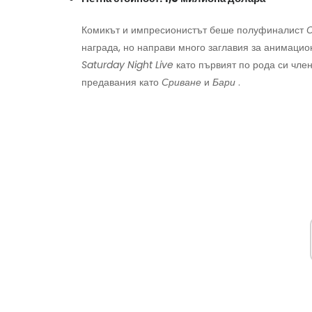
Комикът и импресионистът беше полуфиналист
награда, но направи много заглавия за анимацио
Saturday Night Live
като първият по рода си член
предавания като
Сриване
и
Бари
.