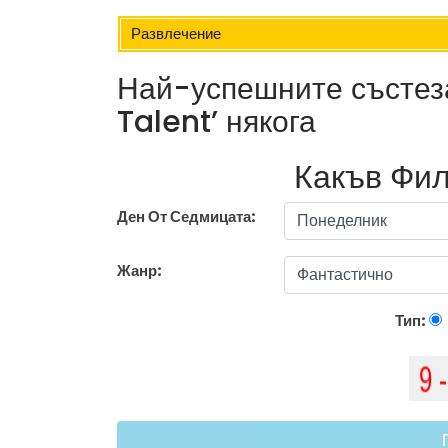
Развлечение
Най-успешните състеза
Talent’ някога
Какъв Фил
Ден От Седмицата:
Жанр:
Тип: