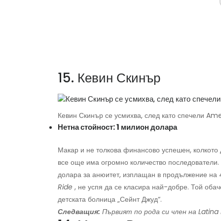
15. Кевин Скинър
Кевин Скинър се усмихва, след като спечели Ame
Нетна стойност: 1 милион долара
Макар и не толкова финансово успешен, колкото
все още има огромно количество последователи. 
долара за анюитет, изплащан в продължение на 4
Ride
, не успя да се класира най-добре. Той оба
детската болница „Сейнт Джуд“.
Следващия:
Първият по рода си член на Latina в