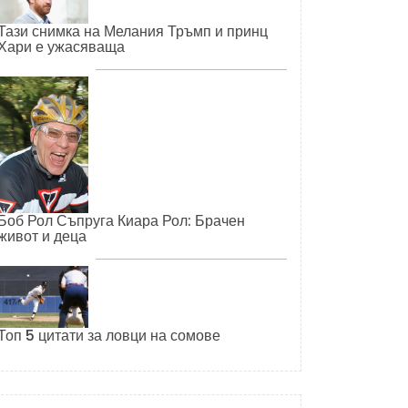
Тази снимка на Мелания Тръмп и принц
Хари е ужасяваща
Боб Рол Съпруга Киара Рол: Брачен
живот и деца
Топ 5 цитати за ловци на сомове