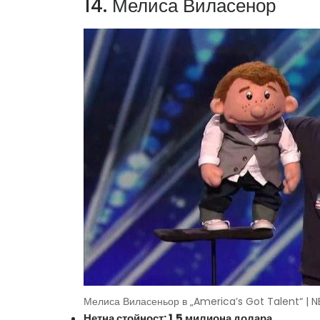
14. Мелиса Виласенор
Мелиса Виласеньор в „America’s Got Talent“ | 
Нетна стойност: 1,5 милиона долара