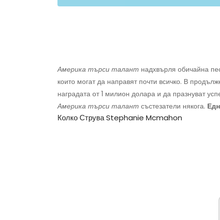
Америка търси талант
надхвърля обичайна пес
които могат да направят почти всичко. В продъл
наградата от 1 милион долара и да празнуват усп
Америка търси талант
състезатели някога.
Едн
Колко Струва Stephanie Mcmahon