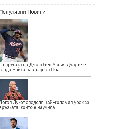
Популярни Новини
Съпругата на Джош Бел Арлия Дуарте е
горда майка на дъщеря Ноа
Летоя Лукет споделя най-големия урок за
връзката, който е научила