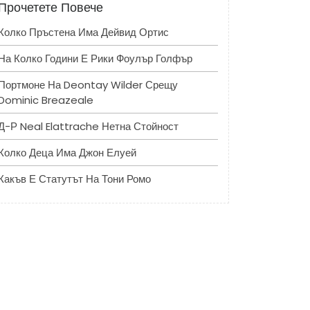
Прочетете Повече
Колко Пръстена Има Дейвид Ортис
На Колко Години Е Рики Фоулър Голфър
Портмоне На Deontay Wilder Срещу
Dominic Breazeale
Д-Р Neal Elattrache Нетна Стойност
Колко Деца Има Джон Елуей
Какъв Е Статутът На Тони Ромо