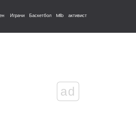
ен
Играчи
Баскетбол
Mlb
активист
ad