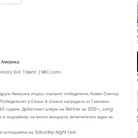
rica’s Got Talent. | NBC.com
 други
Америка търси талант
победители, Кевин Скинър
Победителят в Сезон 4 отнесе наградата от 1 милион
0 години. Дебютният албум на Skinner за 2010 г.,
Long
че е хедлайнер на много концерти, включително един за
 историята на 'Saturday Night Live'.