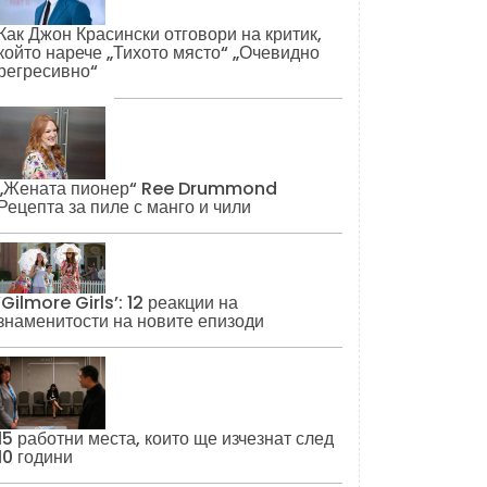
Как Джон Красински отговори на критик,
който нарече „Тихото място“ „Очевидно
регресивно“
„Жената пионер“ Ree Drummond
Рецепта за пиле с манго и чили
‘Gilmore Girls’: 12 реакции на
знаменитости на новите епизоди
15 работни места, които ще изчезнат след
10 години