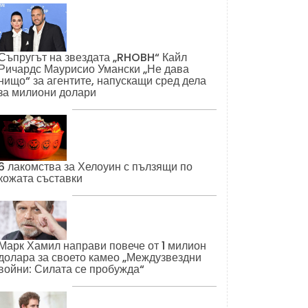
Съпругът на звездата „RHOBH“ Кайл
Ричардс Маурисио Умански „Не дава
нищо“ за агентите, напускащи сред дела
за милиони долари
6 лакомства за Хелоуин с пълзящи по
кожата съставки
Марк Хамил направи повече от 1 милион
долара за своето камео „Междузвездни
войни: Силата се пробужда“