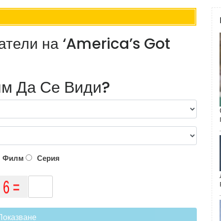
тели на ‘America’s Got
м Да Се Види?
Филм
Серия
Показване