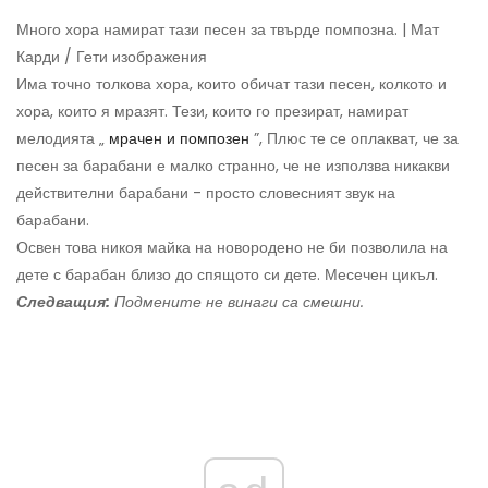
Много хора намират тази песен за твърде помпозна. | Мат
Карди / Гети изображения
Има точно толкова хора, които обичат тази песен, колкото и
хора, които я мразят. Тези, които го презират, намират
мелодията „
мрачен и помпозен
”, Плюс те се оплакват, че за
песен за барабани е малко странно, че не използва никакви
действителни барабани - просто словесният звук на
барабани.
Освен това никоя майка на новородено не би позволила на
дете с барабан близо до спящото си дете. Месечен цикъл.
Следващия:
Подмените не винаги са смешни.