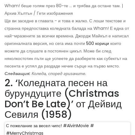
Wham! беше голям през 80-те ... и трябва да остане там. |
Архив Хълтън / Гети изображения
Ще ви заседне в главата - и това е жалко. С лоши текстове и
странна предпоставка коледната балада на Wham! Е една от
най-мразените за всички времена. Джордж Майкъл е написал
оригиналната версия, но сега има почти
500 корици
които
можете да слушате в постоянен цикъл. Може би след
няколкостотин пъти ще успеете да разберете как субектът на
песента е успял да раздаде нечие сърце на първо място.
Следващия:
Коледа, според гризачите.
2. ‘Коледната песен на
бурундуците (Christmas
Don’t Be Late)’ от Дейвид
Севиля (1958)
С пожелание за весел чипс! #AlvinMovie #
#MerryChristmas