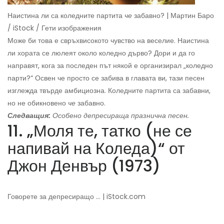
Наистина ли са коледните партита
че
забавно? | Мартин Баро
/ iStock / Гети изображения
Може би това е свръхвисокото чувство на веселие. Наистина
ли хората се люлеят около коледно дърво? Дори и да го
направят, кога за последен път някой е организирал „коледно
парти?“ Освен че просто се забива в главата ви, тази песен
изглежда твърде амбициозна. Коледните партита са забавни,
но не обикновено
че
забавно.
Следващия:
Особено депресираща празнична песен.
11. „Моля те, татко (не се
напивай на Коледа)“ от
Джон Денвър (1973)
Говорете за депресиращо ... | iStock.com