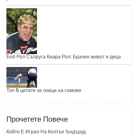
Боб Рол Съпруга Киара Рол: Брачен живот и деца
Топ 5 цитати за ловци на сомове
Прочетете Повече
Който Е Играл На Колтън Ъндъруд