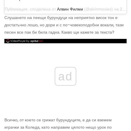
Публикация, споделена от
Алвин Филми
(@alvinmovies) на 25 декември 2015 г. в 9:02 ч. PST
Слушането на пеещи бурундуци на неприятно висок тон е
достатъчно лошо, но дори и с по-човекоподобни вокали, тази
песен все пак би била гадна. Какво ще кажете за текста?
ad
Всичко, от което се грижат бурундуците, е да си вземем
играчки за Коледа, като направим цялото нещо урок по