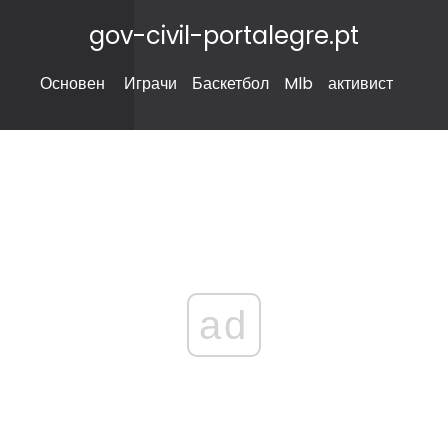
gov-civil-portalegre.pt
Основен
Играчи
Баскетбол
Mlb
активист
ad