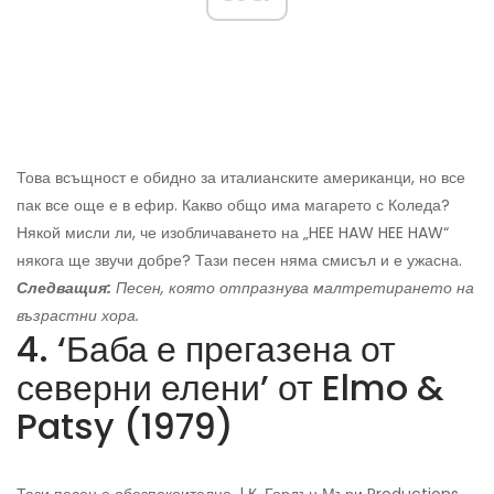
Това всъщност е обидно за италианските американци, но все
пак все още е в ефир. Какво общо има магарето с Коледа?
Някой мисли ли, че изобличаването на „HEE HAW HEE HAW“
някога ще звучи добре? Тази песен няма смисъл и е ужасна.
Следващия:
Песен, която отпразнува малтретирането на
възрастни хора.
4. ‘Баба е прегазена от
северни елени’ от Elmo &
Patsy (1979)