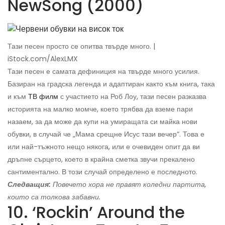
NewSong (2000)
Тази песен просто се опитва твърде много. |
iStock.com/AlexLMX
Тази песен е самата дефиниция на твърде много усилия.
Базиран на градска легенда и адаптиран както към книга, така
и към
ТВ филм
с участието на Роб Лоу, тази песен разказва
историята на малко момче, което трябва да вземе пари
назаем, за да може да купи на умиращата си майка нови
обувки, в случай че „Мама срещне Исус тази вечер“. Това е
или най-тъжното нещо някога, или е очевиден опит да ви
дръпне сърцето, което в крайна сметка звучи прекалено
сантиментално. В този случай определено е последното.
Следващия:
Повечето хора не правят коледни партита,
които са толкова забавни.
10. ‘Rockin’ Around the