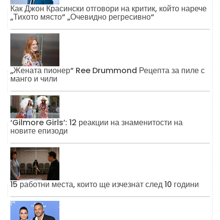
Как Джон Красински отговори на критик, който нарече
„Тихото място“ „Очевидно регресивно“
„Жената пионер“ Ree Drummond Рецепта за пиле с
манго и чили
‘Gilmore Girls’: 12 реакции на знаменитости на
новите епизоди
15 работни места, които ще изчезнат след 10 години