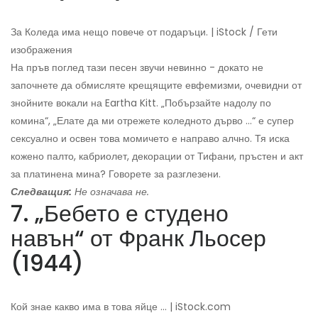
За Коледа има нещо повече от подаръци. | iStock / Гети
изображения
На пръв поглед тази песен звучи невинно - докато не
започнете да обмисляте крещящите евфемизми, очевидни от
знойните вокали на Eartha Kitt. „Побързайте надолу по
комина“, „Елате да ми отрежете коледното дърво ...“ е супер
сексуално и освен това момичето е направо алчно. Тя иска
кожено палто, кабриолет, декорации от Тифани, пръстен и акт
за платинена мина? Говорете за разглезени.
Следващия:
Не означава не.
7. „Бебето е студено
навън“ от Франк Льосер
(1944)
Кой знае какво има в това яйце ... | iStock.com