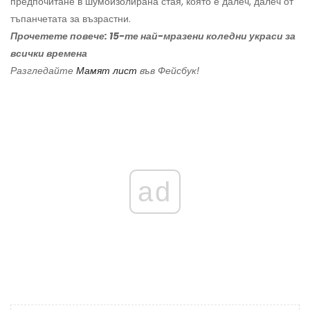
предпочитане в шумоизолирана стая, която е далеч, далеч от
тъпанчетата за възрастни.
Прочетете повече: 15-те най-мразени коледни украси за
всички времена
Разгледайте
Мамят лист
във Фейсбук!
ad