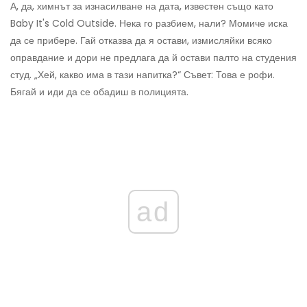
А, да, химнът за изнасилване на дата, известен също като
Baby It's Cold Outside. Нека го разбием, нали? Момиче иска
да се прибере. Гай отказва да я остави, измисляйки всяко
оправдание и дори не предлага да й остави палто на студения
студ. „Хей, какво има в тази напитка?“ Съвет: Това е рофи.
Бягай и иди да се обадиш в полицията.
ad