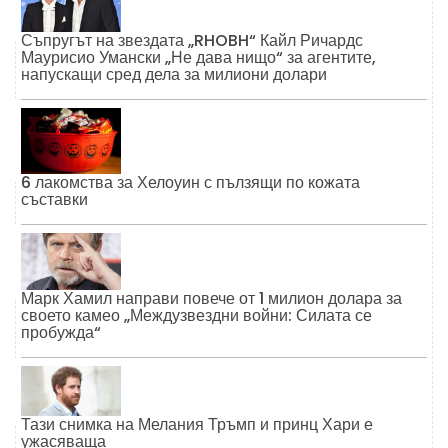
Съпругът на звездата „RHOBH“ Кайл Ричардс
Маурисио Умански „Не дава нищо“ за агентите,
напускащи сред дела за милиони долари
6 лакомства за Хелоуин с пълзящи по кожата
съставки
Марк Хамил направи повече от 1 милион долара за
своето камео „Междузвездни войни: Силата се
пробужда“
Тази снимка на Мелания Тръмп и принц Хари е
ужасяваща