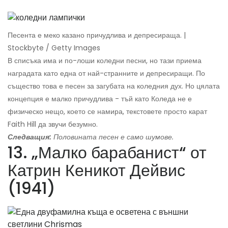
Песента е меко казано причудлива и депресираща. |
Stockbyte / Getty Images
В списъка има и по-лоши коледни песни, но тази приема
наградата като една от най-странните и депресиращи. По
същество това е песен за загубата на коледния дух. Но цялата
концепция е малко причудлива - тъй като Коледа не е
физическо нещо, което се намира, текстовете просто карат
Faith Hill да звучи безумно.
Следващия:
Половината песен е само шумове.
13. „Малко барабанист“ от
Катрин Кеникот Дейвис
(1941)