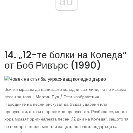
ad
14. „12-те болки на Коледа“
от Боб Ривърс (1990)
Всички мразим да нанизваме коледни светлини, но не искаме
песен за това. | Мартин Пул / Гети изображения
Пародиите на песни рискуват да бъдат ударени или
пропуснати, а тази е предимно пропусната. Разбира се, много
хора мразят оригиналната песен „12 дни на Коледа“, защото тя
се повтаря твърде много и защото повечето подаръци са