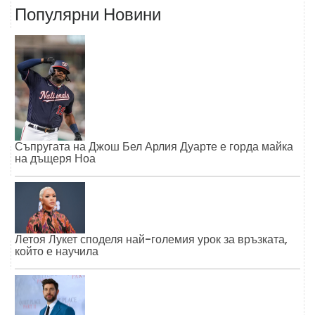
Популярни Новини
Съпругата на Джош Бел Арлия Дуарте е горда майка
на дъщеря Ноа
Летоя Лукет споделя най-големия урок за връзката,
който е научила