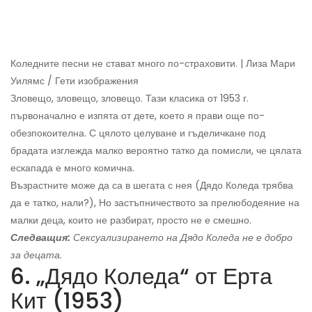
Коледните песни не стават много по-страховити. | Лиза Мари
Уилямс / Гети изображения
Зловещо, зловещо, зловещо. Тази класика от 1953 г.
първоначално е изпята от дете, което я прави още по-
обезпокоителна. С цялото целуване и гъделичкане под
брадата изглежда малко вероятно татко да помисли, че цялата
ескапада е много комична.
Възрастните може да са в шегата с нея (Дядо Коледа трябва
да е татко, нали?), Но застъпничеството за прелюбодеяние на
малки деца, които не разбират, просто не е смешно.
Следващия:
Сексуализирането на Дядо Коледа не е добро
за децата.
6. „Дядо Коледа“ от Ерта
Кит (1953)