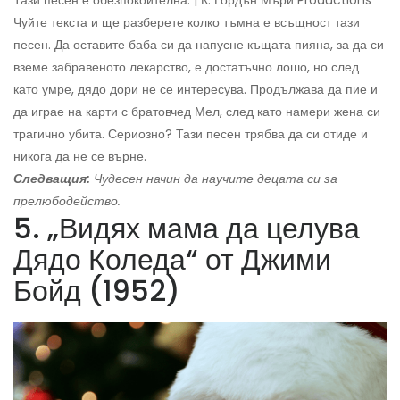
Тази песен е обезпокоителна. | К. Гордън Мъри Productions
Чуйте текста и ще разберете колко тъмна е всъщност тази
песен. Да оставите баба си да напусне къщата пияна, за да си
вземе забравеното лекарство, е достатъчно лошо, но след
като умре, дядо дори не се интересува. Продължава да пие и
да играе на карти с братовчед Мел, след като намери жена си
трагично убита. Сериозно? Тази песен трябва да си отиде и
никога да не се върне.
Следващия:
Чудесен начин да научите децата си за
прелюбодейство.
5. „Видях мама да целува
Дядо Коледа“ от Джими
Бойд (1952)