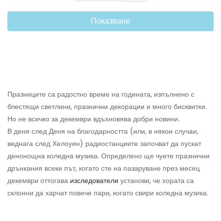
Показване
Празниците са радостно време на годината, изпълнено с
блестящи светлини, празнични декорации и много бисквитки.
Но не всичко за декември вдъхновява добри новини.
В деня след Деня на благодарността (или, в някои случаи,
веднага след Хелоуин) радиостанциите започват да пускат
денонощна коледна музика. Определено ще чуете празнични
дрънкания всеки път, когато сте на пазаруване през месец
декември оттогава
изследователи
установи, че хората са
склонни да харчат повече пари, когато свири коледна музика.