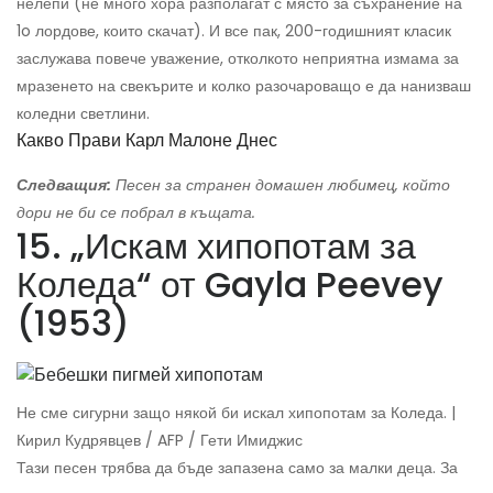
нелепи (не много хора разполагат с място за съхранение на
1o лордове, които скачат). И все пак, 200-годишният класик
заслужава повече уважение, отколкото неприятна измама за
мразенето на свекърите и колко разочароващо е да нанизваш
коледни светлини.
Какво Прави Карл Малоне Днес
Следващия:
Песен за странен домашен любимец, който
дори не би се побрал в къщата.
15. „Искам хипопотам за
Коледа“ от Gayla Peevey
(1953)
Не сме сигурни защо някой би искал хипопотам за Коледа. |
Кирил Кудрявцев / AFP / Гети Имиджис
Тази песен трябва да бъде запазена само за малки деца. За