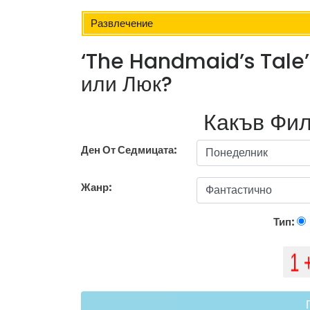
Развлечение
‘The Handmaid’s Tale’
или Люк?
Какъв Фил
Ден От Седмицата:
Жанр:
Тип: