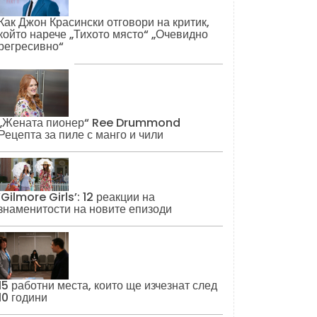
Как Джон Красински отговори на критик,
който нарече „Тихото място“ „Очевидно
регресивно“
„Жената пионер“ Ree Drummond
Рецепта за пиле с манго и чили
‘Gilmore Girls’: 12 реакции на
знаменитости на новите епизоди
15 работни места, които ще изчезнат след
10 години