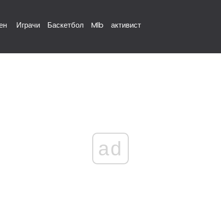
ен
Играчи
Баскетбол
Mlb
активист
ad