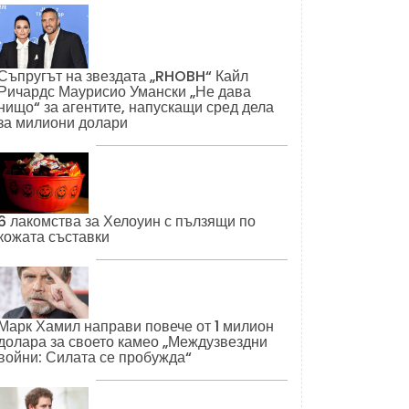
Съпругът на звездата „RHOBH“ Кайл
Ричардс Маурисио Умански „Не дава
нищо“ за агентите, напускащи сред дела
за милиони долари
6 лакомства за Хелоуин с пълзящи по
кожата съставки
Марк Хамил направи повече от 1 милион
долара за своето камео „Междузвездни
войни: Силата се пробужда“