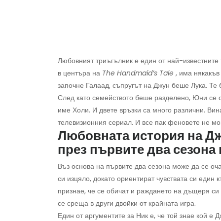
Любовният триъгълник е един от най-известните 
в центъра на
The Handmaid’s Tale
, има някакъв
започне Галаад, съпругът на Джун беше Лука. Те
След като семейството беше разделено, Юни се 
име Холи. И двете връзки са много различни. Вин
телевизионния сериал. И все пак феновете не мог
Любовната история на Дж
през първите два сезона
Въз основа на първите два сезона може да се оча
си изцяло, докато ориентират чувствата си един 
признае, че се обичат и раждането на дъщеря си
се среща в други двойки от крайната игра.
Един от аргументите за Ник е, че той знае кой е 