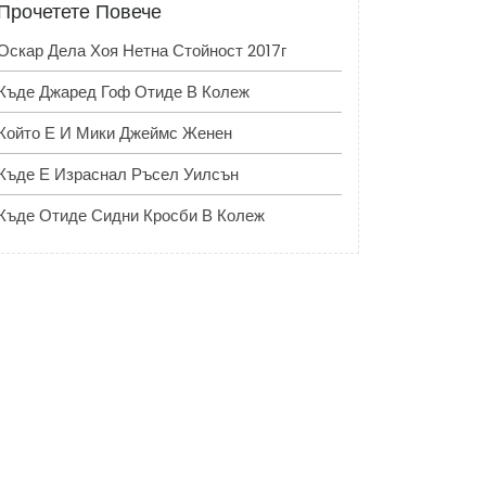
Прочетете Повече
Оскар Дела Хоя Нетна Стойност 2017г
Къде Джаред Гоф Отиде В Колеж
Който Е И Мики Джеймс Женен
Къде Е Израснал Ръсел Уилсън
Къде Отиде Сидни Кросби В Колеж