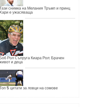
Тази снимка на Мелания Тръмп и принц
Хари е ужасяваща
Боб Рол Съпруга Киара Рол: Брачен
живот и деца
Топ 5 цитати за ловци на сомове