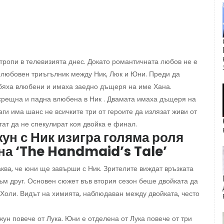
тропи в телевизията днес. Докато романтичната любов не е
 любовен триъгълник между Ник, Люк и Юни. Преди да
 бяха влюбени и имаха заедно дъщеря на име Хана.
срещна и падна влюбена в Ник . Двамата имаха дъщеря на
аги има шанс не всичките три от героите да излязат живи от
ат да не спекулират коя двойка е финал.
ун с Ник изигра голяма роля
 на ‘The Handmaid’s Tale’
ква, че юни ще завърши с Ник. Зрителите виждат връзката
към друг. Основен сюжет във втория сезон беше двойката да
 Холи. Видът на химията, наблюдаван между двойката, често
Джун повече от Лука. Юни е отделена от Лука повече от три