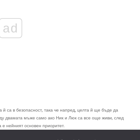
ad
 й са в безопасност, така че напред, целта й ще бъде да
ду двамата мъже само ако Ник и Люк са все още живи, след
а е нейният основен приоритет.