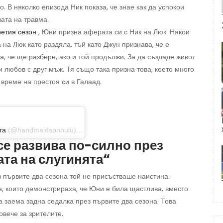
. В няколко епизода Ник показа, че знае как да успокои
вата на травма.
ретия сезон
, Юни призна аферата си с Ник на Люк. Някои
на Люк като раздяла, тъй като Джун признава, че е
а, че ще разбере, ако и той продължи. За да създаде живот
 любов с друг мъж. Тя също така призна това, което много
 време на престоя си в Галаад.
та
(@handmaidsonhulu) на 26 юни 2019 г. в 11:15 ч. PDT
се развива по-силно през
ата на слугинята“
з първите два сезона той не присъстваше наистина.
е, които демонстрираха, че Юни е била щастлива, вместо
а заема задна седалка през първите два сезона. Това
овече за зрителите.