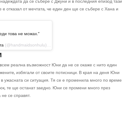
 надеждата да се събере с Джуни и в последния епизод тази
е е отказал от мечтата, че един ден ще се събере с Хана и
еди това не можах.“
та
(@handmaidsonhulu) на 21 юни 2019 г. в 13:17 ч. PDT
м
ъвсем реална възможност Юни да не се окаже с нито един
жените, избягали от своите потисници. В края на деня Юни
в ужасната си ситуация. Тя се е променила много по време
Люк, те ще останат заедно. Юни се промени много през
 не се справят.