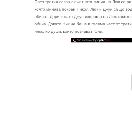
През третия сезон сюжетната линия на Люк се ра
която минава покрай Никол. Люк и Джун също водя
обичат. Дори когато Джун изпраща на Люк касетоф
обича. Докато Ник не беше в голяма част от трет
няколко души, които познават Юни.