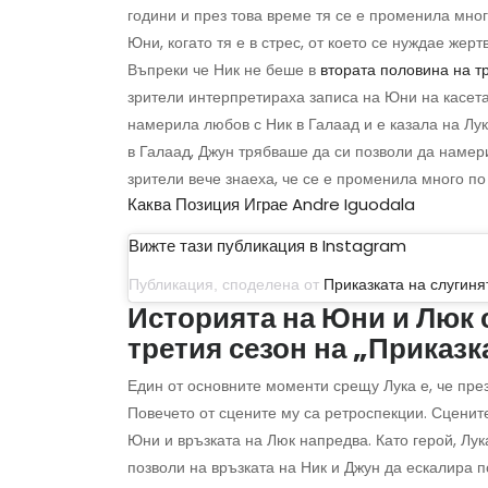
години и през това време тя се е променила много
Юни, когато тя е в стрес, от което се нуждае жерт
Въпреки че Ник не беше в
втората половина на т
зрители интерпретираха записа на Юни на касета 
намерила любов с Ник в Галаад и е казала на Лук
в Галаад, Джун трябваше да си позволи да намери
зрители вече знаеха, че се е променила много по
Каква Позиция Играе Andre Iguodala
Вижте тази публикация в Instagram
Публикация, споделена от
Приказката на слугиня
Историята на Юни и Люк 
третия сезон на „Приказк
Един от основните моменти срещу Лука е, че пре
Повечето от сцените му са ретроспекции. Сценит
Юни и връзката на Люк напредва. Като герой, Лук
позволи на връзката на Ник и Джун да ескалира п