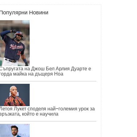
Популярни Новини
Съпругата на Джош Бел Арлия Дуарте е
горда майка на дъщеря Ноа
Летоя Лукет споделя най-големия урок за
връзката, който е научила