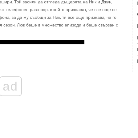
зшири. Той засили да отгледа дъщерята на Ник и Джун,
т телефонен разговор, в който признават, че все още се
она, за да му съобщи за Ник, тя все още признава, че го
ия сезон, Люк беше в множество епизоди и беше свързан с
ad