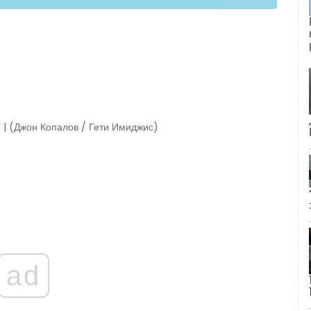
 | (Джон Копалов / Гети Имиджис)
ad