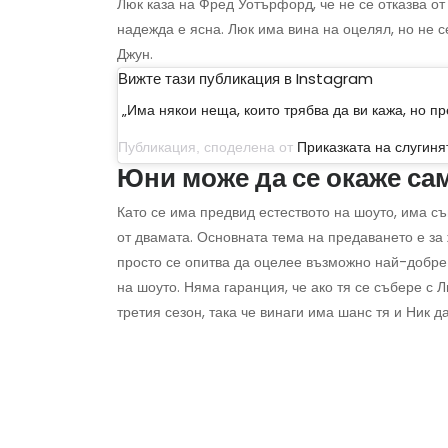
Люк каза на Фред Уотърфорд, че не се отказва от
надежда е ясна. Люк има вина на оцелял, но не с
Джун.
Вижте тази публикация в Instagram
„Има някои неща, които трябва да ви кажа, но пр
Публикация, споделена от
Приказката на слугиня
Юни може да се окаже са
Като се има предвид естеството на шоуто, има с
от двамата. Основната тема на предаването е за 
просто се опитва да оцелее възможно най-добре 
на шоуто. Няма гаранция, че ако тя се събере с 
третия сезон, така че винаги има шанс тя и Ник да