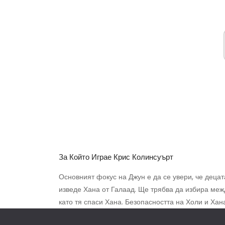
За Който Играе Крис Колинсуърт
Основният фокус на Джун е да се увери, че децата
изведе Хана от Галаад. Ще трябва да избира меж
като тя спаси Хана. Безопасността на Холи и Хан