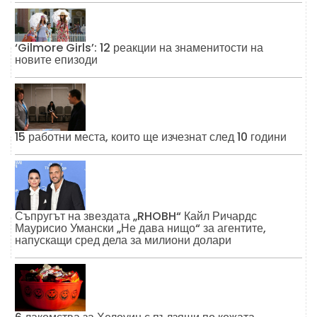
‘Gilmore Girls’: 12 реакции на знаменитости на
новите епизоди
15 работни места, които ще изчезнат след 10 години
Съпругът на звездата „RHOBH“ Кайл Ричардс
Маурисио Умански „Не дава нищо“ за агентите,
напускащи сред дела за милиони долари