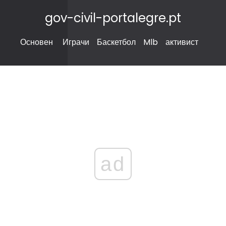
gov-civil-portalegre.pt
Основен
Играчи
Баскетбол
Mlb
активист
ad