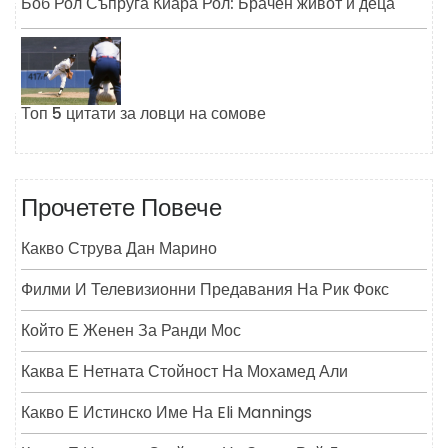
Боб Рол Съпруга Киара Рол: Брачен живот и деца
Топ 5 цитати за ловци на сомове
Прочетете Повече
Какво Струва Дан Марино
Филми И Телевизионни Предавания На Рик Фокс
Който Е Женен За Ранди Мос
Каква Е Нетната Стойност На Мохамед Али
Какво Е Истинско Име На Eli Mannings