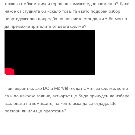
толкова емблематични героя на комикси едновременно? Дали
някое от студията би искало това, тъй като подобен избор -
неортодоксална подредба по повечето стандарти - би могъл
да премахне зрителите от двата филма?
Най-вероятно, ако DC и Marvel гледат Смит, за филми, които
са и по няколко години, актьорът ще бъде принуден да избере
вселената на комиксите, на която иска да се отдаде. Ще
повтори ли или ще преоткрие?