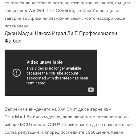
се отнася до достоверността на този вътрешен човек, същият
заяви пред We Got This Covered, че Сам Уелинг ще се
завърне за „Криза на безкрайни земи“, което наскоро беше
потвърдено.
Джон Мадън Някога Играл Ли Е Професионален
Футбол
Въпреки че виждането на Уил Смит да се върне към
Deadshot би било чудесно, дали актьорът е по-вероятно да
избере MCU вместо DCEU? Първият може да се похвали с по-
силна репутация и, според последните съобщения, Кевин