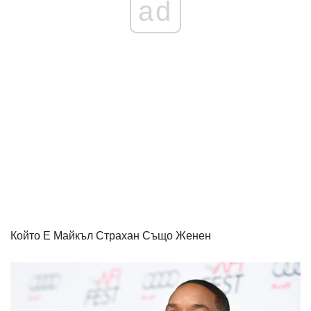
ad
Който Е Майкъл Страхан Също Женен