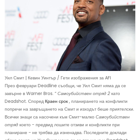
Уил Смит | Кевин Уинтър / Гети изображения за AFI
През февруари Deadline съобщи, че Уил Смит няма да се
завърне в Warner Bros. “
Самоубийствен отряд 2
като
Deadshot. Според
Краен срок
, планирането на конфликти
попречи на завръщането на Смит и изходът беше приятелски.
Всички знаци са насочени към Смит-малко
Самоубийствен
отряд
което - предвид лошите отзиви и конфликти при
планиране - не трябва да изненадва. Последните доклади