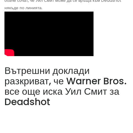
обаче сочат, че Уил Смит може да се връща към Deadshot
някъде по линията.
Вътрешни доклади
разкриват, че Warner Bros.
все още иска Уил Смит за
Deadshot