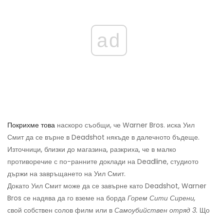
ad
Покрихме това
наскоро съобщи, че Warner Bros. иска Уил
Смит да се върне в Deadshot някъде в далечното бъдеще.
Източници, близки до магазина, разкриха, че в малко
противоречие с по-ранните доклади на Deadline, студиото
държи на завръщането на Уил Смит.
Докато Уил Смит може да се завърне като Deadshot, Warner
Bros се надява да го вземе на борда
Горем Сити Сирени,
свой собствен солов филм или в
Самоубийствен отряд 3.
Що