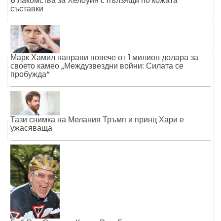
6 лакомства за Хелоуин с пълзящи по кожата
съставки
Марк Хамил направи повече от 1 милион долара за
своето камео „Междузвездни войни: Силата се
пробужда“
Тази снимка на Мелания Тръмп и принц Хари е
ужасяваща