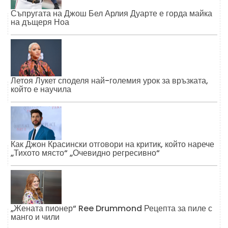
Съпругата на Джош Бел Арлия Дуарте е горда майка
на дъщеря Ноа
Летоя Лукет споделя най-големия урок за връзката,
който е научила
Как Джон Красински отговори на критик, който нарече
„Тихото място“ „Очевидно регресивно“
„Жената пионер“ Ree Drummond Рецепта за пиле с
манго и чили