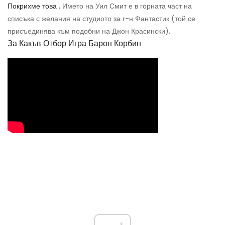
Покрихме това
, Името на Уил Смит е в горната част на
списъка с желания на студиото за г-н Фантастик (той се
присъединява към подобни на Джон Красински).
За Какъв Отбор Игра Барон Корбин