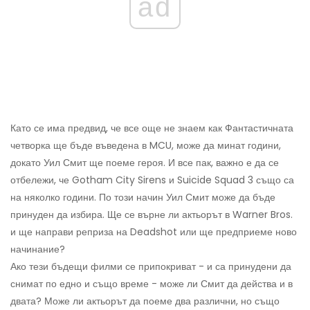
ad
Като се има предвид, че все още не знаем как Фантастичната
четворка ще бъде въведена в MCU, може да минат години,
докато Уил Смит ще поеме героя. И все пак, важно е да се
отбележи, че Gotham City Sirens и Suicide Squad 3 също са
на няколко години. По този начин Уил Смит може да бъде
принуден да избира. Ще се върне ли актьорът в Warner Bros.
и ще направи реприза на Deadshot или ще предприеме ново
начинание?
Ако тези бъдещи филми се припокриват - и са принудени да
снимат по едно и също време - може ли Смит да действа и в
двата? Може ли актьорът да поеме два различни, но също