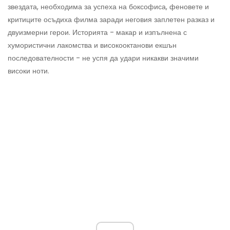
звездата, необходима за успеха на боксофиса, феновете и
критиците осъдиха филма заради неговия заплетен разказ и
двуизмерни герои. Историята - макар и изпълнена с
хумористични лакомства и високооктанови екшън
последователности - не успя да удари никакви значими
високи ноти.