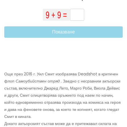
Показване
Още през 2016 г. Уил Смит изобразява Deadshot в критичен
флоп
Самоубийствен отряд
.
Заедно с несравним актьорски
състав, включително Джаред Лето, Марго Роби, Виола Дейвис
и други, Смит олицетворява оръжието под наем по начин,
който едновременно отразява произхода на комикса на героя
и дава на феновете онова, за което те копнеят, когато гледат
Смит в кината.
Докато актьорският състав може да е притежавал силата на