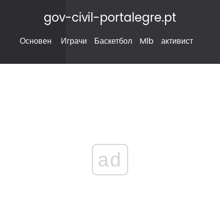
gov-civil-portalegre.pt
Основен
Играчи
Баскетбол
Mlb
активист
ad