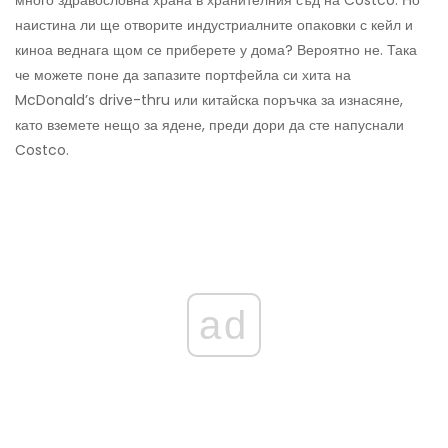
наистина ли ще отворите индустриалните опаковки с кейл и
киноа веднага щом се приберете у дома? Вероятно не. Така
че можете поне да запазите портфейла си хита на
McDonald’s drive-thru или китайска поръчка за изнасяне,
като вземете нещо за ядене, преди дори да сте напуснали
Costco.
ad