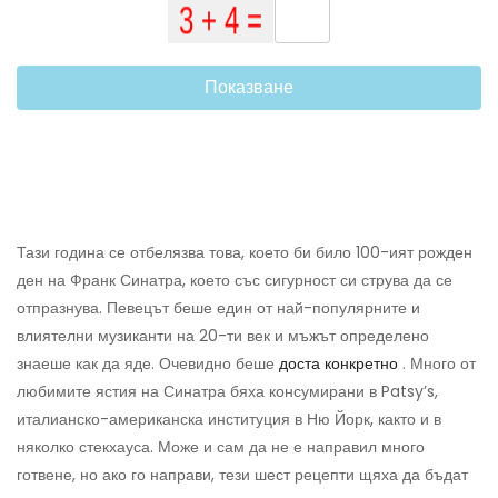
Показване
Тази година се отбелязва това, което би било 100-ият рожден
ден на Франк Синатра, което със сигурност си струва да се
отпразнува. Певецът беше един от най-популярните и
влиятелни музиканти на 20-ти век и мъжът определено
знаеше как да яде. Очевидно беше
доста конкретно
. Много от
любимите ястия на Синатра бяха консумирани в Patsy’s,
италианско-американска институция в Ню Йорк, както и в
няколко стекхауса. Може и сам да не е направил много
готвене, но ако го направи, тези шест рецепти щяха да бъдат