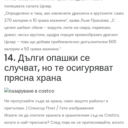
пилешката салата Цезар.
„Определено е така, ако изключите дресинга и крутоните: само
270 калории и 10 грама мазнини“, казва Лъки Праскова. „С
целия шебанг обаче - маруля, пиле на скара, пармезан,
домат, чесън крутони, щедра порция кремообразен дресинг
Цезар - това ще добави приблизително допълнителни 500
калории и 50 грама мазнини.“
14. Дълги опашки се
случват, но те осигуряват
прясна храна
Не пропускайте съда за храна, само защото районът е
претъпкан. | Спенсър Плат / Гети изображения
Искате ли да опитате храната в хранителния съд на Costco,
когато е най-пресната? След това не се притеснявайте, когато