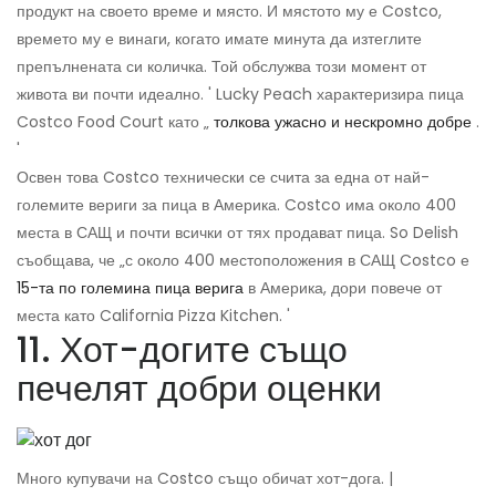
продукт на своето време и място. И мястото му е Costco,
времето му е винаги, когато имате минута да изтеглите
препълнената си количка. Той обслужва този момент от
живота ви почти идеално. ' Lucky Peach характеризира пица
Costco Food Court като „
толкова ужасно и нескромно добре
.
'
Освен това Costco технически се счита за една от най-
големите вериги за пица в Америка. Costco има около 400
места в САЩ и почти всички от тях продават пица. So Delish
съобщава, че „с около 400 местоположения в САЩ Costco е
15-та по големина пица верига
в Америка, дори повече от
места като California Pizza Kitchen. '
11. Хот-догите също
печелят добри оценки
Много купувачи на Costco също обичат хот-дога. |