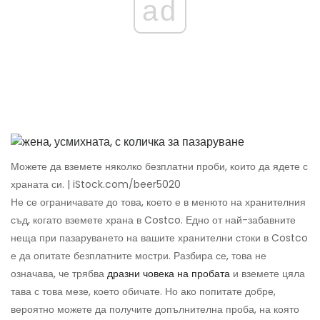
ad
Можете да вземете няколко безплатни проби, които да ядете с
храната си. | iStock.com/beer5020
Не се ограничавате до това, което е в менюто на хранителния
съд, когато вземете храна в Costco. Едно от най-забавните
неща при пазаруването на вашите хранителни стоки в Costco
е да опитате безплатните мостри. Разбира се, това не
означава, че трябва
дразни човека на пробата
и вземете цяла
тава с това мезе, което обичате. Но ако попитате добре,
вероятно можете да получите допълнителна проба, на която