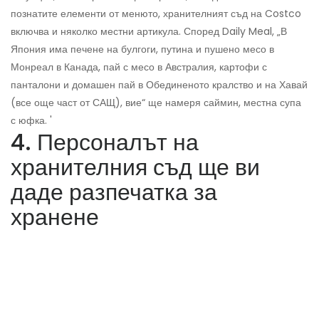
познатите елементи от менюто, хранителният съд на Costco
включва и няколко местни артикула. Според Daily Meal, „В
Япония има печене на булгоги, путина и пушено месо в
Монреал в Канада, пай с месо в Австралия, картофи с
панталони и домашен пай в Обединеното кралство и на Хавай
(все още част от САЩ), вие“ ще намеря саймин, местна супа
с юфка. '
4. Персоналът на
хранителния съд ще ви
даде разпечатка за
хранене