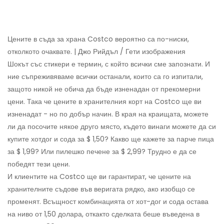
Цените в съда за храна Costco вероятно са по-ниски,
отколкото очаквате. | Джо Рийдъл / Гети изображения
Шокът със стикери е термин, с който всички сме запознати. И
ние съпреживяваме всички останали, които са го изпитали,
защото никой не обича да бъде изненадан от прекомерни
цени. Така че цените в хранителния корт на Costco ще ви
изненадат - но по добър начин. В края на краищата, можете
ли да посочите някое друго място, където винаги можете да си
купите хотдог и сода за $ 1,50? Какво ще кажете за парче пица
за $ 1,99? Или пилешко печене за $ 2,99? Трудно е да се
победят тези цени.
И клиентите на Costco ще ви гарантират, че цените на
хранителните съдове във веригата рядко, ако изобщо се
променят. Всъщност комбинацията от хот-дог и сода остава
на ниво от 1,50 долара, откакто сделката беше въведена в