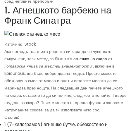
сред неговите препоръки.
1. Агнешкото барбекю на
Франк Синатра
Източник: iStock
Ако погледът на дълга рецепта ви кара да се чувствате
съкрушени, този метод за Sinatra’s
агнешко на скара
от
Готварска книга за мъртви знаменитости
, включен в
Epicurious, ще бъде добре дошла гледка. Просто смесете
обикновена смес от масло и оцет и оставете месото да се
маринадва през нощта. На следващия ден печете агнешкото
на скара, оставете го да си почине, след което копайте. Твърде
студено за скара? Печете месото в гореща фурна и запазете
натрупаните сокове, за да ги използвате като сос.
Състав:
1 (7-килограмов) агнешко бутче, обезкостено и