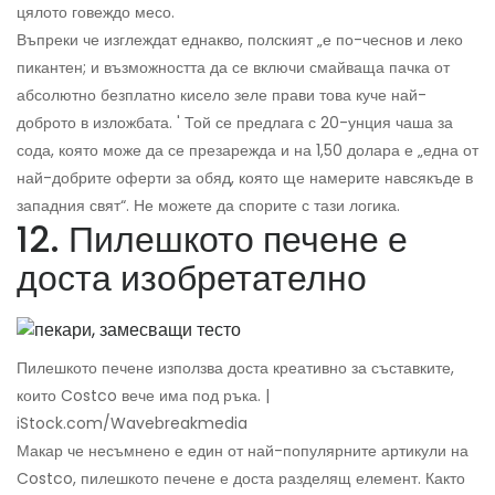
цялото говеждо месо.
Въпреки че изглеждат еднакво, полският „е по-чеснов и леко
пикантен; и възможността да се включи смайваща пачка от
абсолютно безплатно кисело зеле прави това куче най-
доброто в изложбата. ' Той се предлага с 20-унция чаша за
сода, която може да се презарежда и на 1,50 долара е „една от
най-добрите оферти за обяд, която ще намерите навсякъде в
западния свят“. Не можете да спорите с тази логика.
12. Пилешкото печене е
доста изобретателно
Пилешкото печене използва доста креативно за съставките,
които Costco вече има под ръка. |
iStock.com/Wavebreakmedia
Макар че несъмнено е един от най-популярните артикули на
Costco, пилешкото печене е доста разделящ елемент. Както