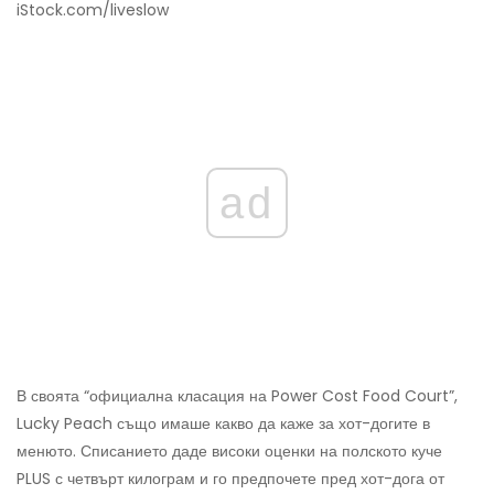
iStock.com/liveslow
ad
В своята “официална класация на Power Cost Food Court”,
Lucky Peach също имаше какво да каже за хот-догите в
менюто. Списанието даде високи оценки на полското куче
PLUS с четвърт килограм и го предпочете пред хот-дога от