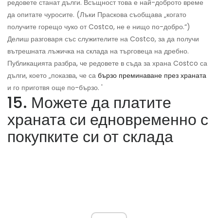
редовете станат дълги. Всъщност това е най-доброто време
да опитате чуросите. (Лъки Праскова съобщава „когато
получите горещо чуко от Costco, не е нищо по-добро.“)
Делиш разговаря със служителите на Costco, за да получи
вътрешната лъжичка на склада на търговеца на дребно.
Публикацията разбра, че редовете в съда за храна Costco са
дълги, което „показва, че са
бързо преминаване през храната
и го приготвя още по-бързо. '
15. Можете да платите
храната си едновременно с
покупките си от склада