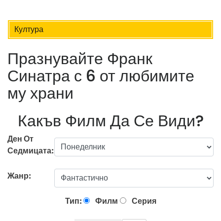
Култура
Празнувайте Франк
Синатра с 6 от любимите
му храни
Какъв Филм Да Се Види?
Ден От
Седмицата:
Жанр:
Тип:
Филм
Серия