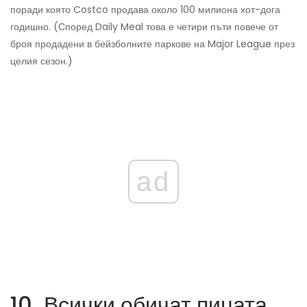
поради която Costco продава около 100 милиона хот-дога
годишно. (Според Daily Meal това е четири пъти повече от
броя продадени в бейзболните паркове на Major League през
целия сезон.)
ad
10. Всички обичат пицата