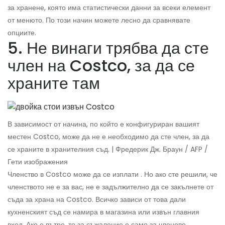
за хранене, която има статистически данни за всеки елемент
от менюто. По този начин можете лесно да сравнявате
опциите.
5. Не винаги трябва да сте
член на Costco, за да се
храните там
В зависимост от начина, по който е конфигуриран вашият
местен Costco, може да не е необходимо да сте член, за да
се храните в хранителния съд. | Фредерик Дж. Браун / AFP /
Гети изображения
Членство в Costco може да се изплати . Но ако сте решили, че
членството не е за вас, не е задължително да се закълнете от
съда за храна на Costco. Всичко зависи от това дали
кухненският съд се намира в магазина или извън главния
вход. Ако е вътре, то за съжаление е само за членове.