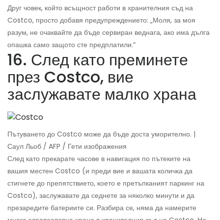
Друг човек, който всъщност работи в хранителния съд на
Costco, просто добавя предупреждението: „Моля, за моя
разум, не очаквайте да бъде сервиран веднага, ако има дълга
опашка само защото сте предплатили.“
16. След като преминете
през Costco, вие
заслужавате малко храна
Пътуването до Costco може да бъде доста уморително. |
Саул Льоб / AFP / Гети изображения
След като прекарате часове в навигация по пътеките на
вашия местен Costco (и преди вие и вашата количка да
стигнете до препятствието, което е претъпканият паркинг на
Costco), заслужавате да седнете за няколко минути и да
презаредите батериите си. Разбира се, няма да намерите
много здравословна храна в хранителния съд на Costco. Но