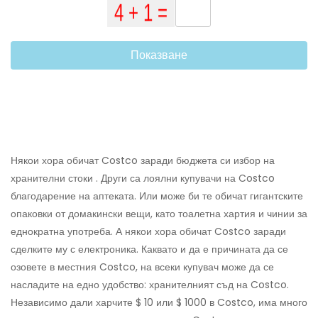
Показване
Някои хора обичат Costco заради бюджета си избор на
хранителни стоки . Други са лоялни купувачи на Costco
благодарение на аптеката. Или може би те обичат гигантските
опаковки от домакински вещи, като тоалетна хартия и чинии за
еднократна употреба. А някои хора обичат Costco заради
сделките му с електроника. Каквато и да е причината да се
озовете в местния Costco, на всеки купувач може да се
насладите на едно удобство: хранителният съд на Costco.
Независимо дали харчите $ 10 или $ 1000 в Costco, има много