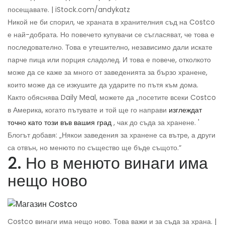
посещавате. | iStock.com/andykatz
Никой не би спорил, че храната в хранителния съд на Costco
е най-добрата. Но повечето купувачи се съгласяват, че това е
последователно. Това е утешително, независимо дали искате
парче пица или порция сладолед. И това е повече, отколкото
може да се каже за много от заведенията за бързо хранене,
които може да се изкушите да ударите по пътя към дома.
Както обяснява Daily Meal, можете да „посетите всеки Costco
в Америка, когато пътувате и той ще го направи
изглеждат
точно като този във вашия град
, чак до съда за хранене. '
Блогът добавя: „Някои заведения за хранене са вътре, а други
са отвън, но менюто по същество ще бъде същото.“
2. Но в менюто винаги има
нещо ново
Costco винаги има нещо ново. Това важи и за съда за храна. |