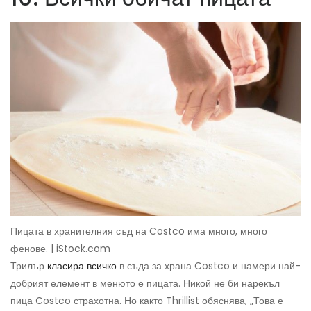
Пицата в хранителния съд на Costco има много, много
фенове. | iStock.com
Трилър
класира всичко
в съда за храна Costco и намери най-
добрият елемент в менюто е пицата. Никой не би нарекъл
пица Costco страхотна. Но както Thrillist обяснява, „Това е