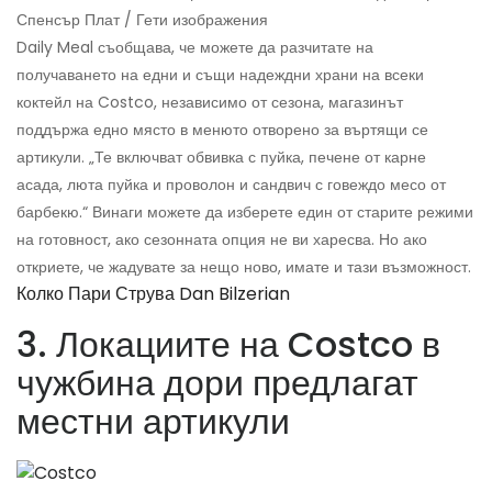
Спенсър Плат / Гети изображения
Daily Meal съобщава, че можете да разчитате на
получаването на едни и същи надеждни храни на всеки
коктейл на Costco, независимо от сезона, магазинът
поддържа едно място в менюто отворено за въртящи се
артикули. „Те включват обвивка с пуйка, печене от карне
асада, люта пуйка и проволон и сандвич с говеждо месо от
барбекю.“ Винаги можете да изберете един от старите режими
на готовност, ако сезонната опция не ви харесва. Но ако
откриете, че жадувате за нещо ново, имате и тази възможност.
Колко Пари Струва Dan Bilzerian
3. Локациите на Costco в
чужбина дори предлагат
местни артикули