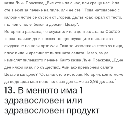
казва Лъки Праскова, „Вие сте или с нас, или срещу нас. Или
сте в екип за печене на пиле, или не сте. ' Това натоварено с
калории ястие се състои от „горещ, дълъг крак чорап от тесто,
пълнен с пиле, бекон и дресинг Цезар“.
Историята разказва, че служителите в централата на Costco
търсят начини да използват съществуващите съставки за
създаване на нови артикули. Така те използваха тесто за пица,
плюс пиле и дресинг от пилешката салата Цезар, за да
измислят пилешкото печене. Както казва Лъки Праскова, „Един
ден някой каза, по същество:„ Ами ако превърнем салата
Цезар в калцоне? “Останалото е история. История, която може
да поддържа мъж поне половин ден само за 2,99 долара. '
13. В менюто има 1
здравословен или
здравословен продукт