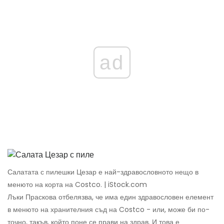
ad
Салатата с пилешки Цезар е най-здравословното нещо в
менюто на корта на Costco. | iStock.com
Лъки Праскова отбелязва, че има един здравословен елемент
в менюто на хранителния съд на Costco - или, може би по-
точно, такъв, който поне се прави на здрав. И това е