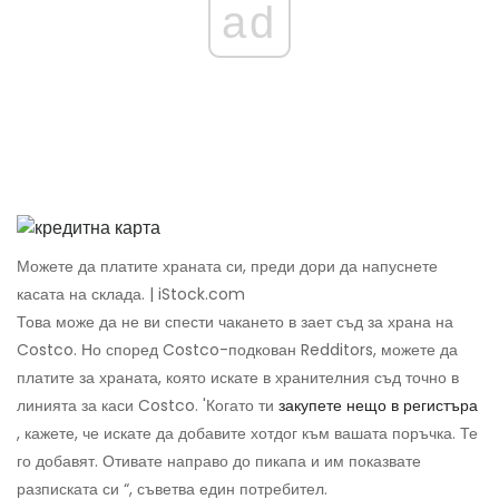
ad
Можете да платите храната си, преди дори да напуснете
касата на склада. | iStock.com
Това може да не ви спести чакането в зает съд за храна на
Costco. Но според Costco-подкован Redditors, можете да
платите за храната, която искате в хранителния съд точно в
линията за каси Costco. 'Когато ти
закупете нещо в регистъра
, кажете, че искате да добавите хотдог към вашата поръчка. Те
го добавят. Отивате направо до пикапа и им показвате
разписката си “, съветва един потребител.