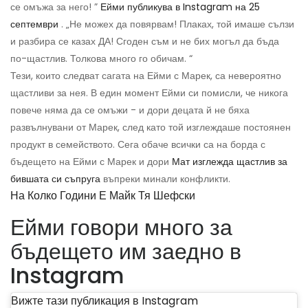
се омъжа за него! ”
Ейми публикува в Instagram на 25
септември
. „Не можех да повярвам! Плаках, той имаше сълзи
и разбира се казах ДА! Сгоден съм и не бих могъл да бъда
по-щастлив. Толкова много го обичам. “
Тези, които следват сагата на Ейми с Марек, са невероятно
щастливи за нея. В един момент Ейми си помисли, че никога
повече няма да се омъжи - и дори децата й не бяха
развълнувани от Марек, след като той изглеждаше постоянен
продукт в семейството. Сега обаче всички са на борда с
бъдещето на Ейми с Марек и дори
Мат изглежда щастлив за
бившата си съпруга
въпреки минали конфликти.
На Колко Години Е Майк Тя Шефски
Ейми говори много за
бъдещето им заедно в
Instagram
Вижте тази публикация в Instagram