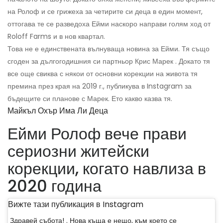
на Ролоф и се грижеха за четирите си деца в един момент,
оттогава те се разведоха Ейми наскоро направи голям ход от
Roloff Farms и в нов квартал.
Това не е единствената вълнуваща новина за Ейми. Тя също
сгоден за дългогодишния си партньор Крис Марек . Докато тя
все още свиква с някои от основни корекции на живота тя
премина през края на 2019 г., публикува в Instagram за
бъдещите си планове с Марек. Ето какво казва тя.
Майкъл Охър Има Ли Деца
Ейми Ролоф вече прави
сериозни житейски
корекции, когато навлиза в
2020 година
Вижте тази публикация в Instagram
Здравей събота! . Нова къща е нещо, към което се