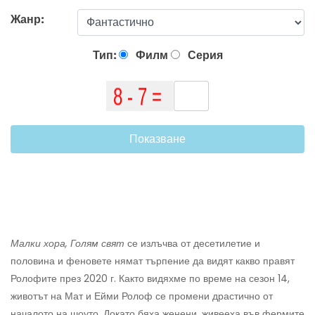
Жанр:
Тип:
Филм
Серия
Показване
Малки хора, Голям свят
се излъчва от десетилетие и
половина и феновете нямат търпение да видят какво правят
Ролофите през 2020 г. Както видяхме по време на сезон 14,
животът на Мат и Ейми Ролоф се промени драстично от
началото на шоуто. Докато бяха женени, живееха във фермите