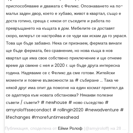
приспособяваме и двамата с Феликс. Опознаването на по-
малък заден двор, което е хубаво, живот в квартал, също е
доста готино, среща с някои от съседите и работа по
превръщането на къщата в дом. Мебелите се доставят
скоро, килерът се настройва и се чуди как искам да го украся.
Това ще бъде забавно. Нека си признаем, фермата винаги
ще бъде фермата, без сравнение, но нова къща в нов
квартал ще има свое собствено приключение и ще отнеме
време да свикне с нея и 2020 г. ще бъде друга интересна
година. Надяваме се с Феликс да сме готови. Житейски
моменти и повече възможности за # събиране ... Така че
някой друг има опит да помогне на един космат приятел да
се адаптира към новата обстановка? Някакви полезни
съвети / съвети? # newhouse # ново съседство #
amyroloffssecondact # rollingin2020 #newadventure #
lifechanges #morefuntimesahead
Публикация, споделена от
Ейми Ролоф
(@amyjroloff) на 28 декември 2019 г. в 9:48 ч. PST