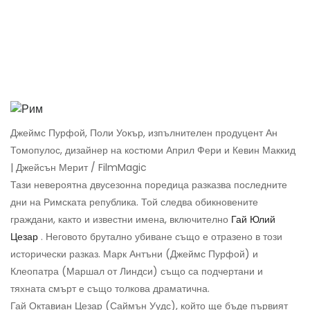
Джеймс Пурфой, Поли Уокър, изпълнителен продуцент Ан
Томопулос, дизайнер на костюми Април Фери и Кевин Маккид
| Джейсън Мерит / FilmMagic
Тази невероятна двусезонна поредица разказва последните
дни на Римската република. Той следва обикновените
граждани, както и известни имена, включително
Гай Юлий
Цезар
. Неговото брутално убиване също е отразено в този
исторически разказ. Марк Антъни (Джеймс Пурфой) и
Клеопатра (Маршал от Линдси) също са подчертани и
тяхната смърт е също толкова драматична.
Гай Октавиан Цезар (Саймън Уудс), който ще бъде първият