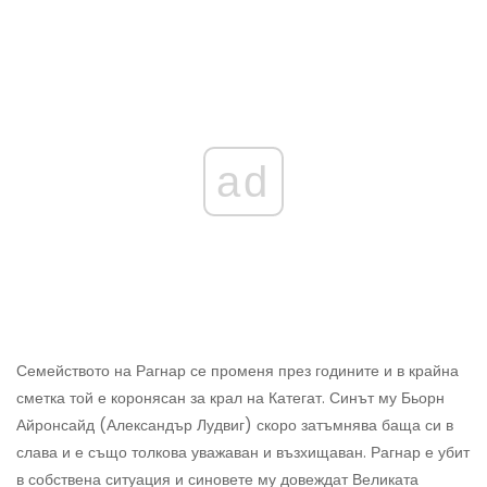
ad
Семейството на Рагнар се променя през годините и в крайна
сметка той е коронясан за крал на Категат. Синът му Бьорн
Айронсайд (Александър Лудвиг) скоро затъмнява баща си в
слава и е също толкова уважаван и възхищаван. Рагнар е убит
в собствена ситуация и синовете му довеждат Великата