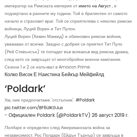
император на Римската империя от
името на Август
, е
подчертано в ранните му години. Той е брилянтен от самото
начало и страховит враг. Той се сприятелява с няколко римски
войници, Луций Ворен и Тит Пулон.
Луций Ворен (Кевин Маккид) е обикновен римски войник,
уважаван от всички. Заедно с добрия си приятел Тит Пуло
(Рей Стивънсън) те попадат във всякакъв вид римска драма,
след като се завръщат от многобройни военни кампании.
Сезони 1 и 2 се излъчват в Amazon Prime.
Колко Висок Е Наистина Бейкър Мейфийлд
‘Poldark’
Хм, ние предпочитаме 'отстъпник'.
#Poldark
pic.twitter.com/BF6UIKGJux
- Официален Poldark (@PoldarkTV)
26 август 2019 г.
Полдарк
е определен след Американската война за
независимост. Рос Полдарк (Ейдън Търнър) се завръща в