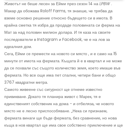
Животът не беше лесен за Ейми през сезон 14 на
LPBW
.
Макар да обожава Roloff Farms, тя знаеше, че трябва да
вземе основно решение относно бъдещето си в имота. В
крайна сметка тя избра да продаде половината си ферма на
Мат за над половин милион долара. И тя каза на своите
последователи в Instagram и Facebook, че е на лов за
идеалния дом.
Сега, Ейми се премести на новото си място , и е само на 15
минути от имота на фермата. Къщата й е в квартал и не може
да се похвали със същото количество земя, което имаше във
фермата. Но все още има пет спални, четири бани и общо
3767 квадратни метра.
Самото живеене със сигурност ще отнеме известно
привикване. Докато тя планира живот с Марек, тя е
единственият собственик на дома - и отбеляза, че новото
място не е лесно приспособяване. „Нека си признаем,
фермата винаги ще бъде фермата, без сравнение, но нова
къща в нов квартал ще има свое собствено приключение и ще