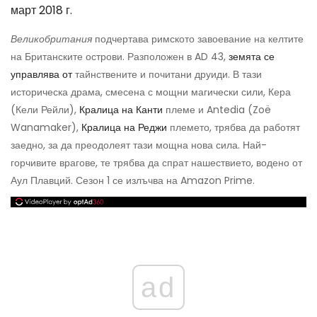
март 2018 г.
Великобритания
подчертава римското завоевание на келтите
на Британските острови. Разположен в AD 43,
земята се
управлява от
тайнствените и почитани друиди. В тази
историческа драма, смесена с мощни магически сили, Кера
(Кели Рейли),
Кралица на Канти
племе и Antedia (Zoë
Wanamaker),
Кралица на Реджи
племето, трябва да работят
заедно, за да преодолеят тази мощна нова сила. Най-
горчивите врагове, те трябва да спрат нашествието, водено от
Аул Плавций. Сезон 1 се излъчва на Amazon Prime.
ad