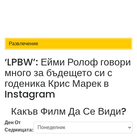
Развлечение
‘LPBW’: Ейми Ролоф говори
много за бъдещето си с
годеника Крис Марек в
Instagram
Какъв Филм Да Се Види?
Ден От
Седмицата: