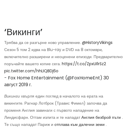
‘Викинги’
Трябва да се разгърне ново управление.
@HistoryVikings
Сезон 5 том 2 идва на Blu-ray и DVD на 8 октомври,
включително разширени и неоценени епизоди. Предварително
поръчайте вашето копие сега.
https://t.co/ZpxUI1rSz2
pic.twitter.com/hhLIQBDj6o
- Fox Home Entertainment (@FoxHomeEnt)
30
август 2019 г.
Викинги
хвърля един поглед в началото на ерата на
викингите. Рагнар Лотброк (Травис Фимел) започва да
променя Англия завинаги с първото нападение на
Линдисфарн. Оттам излита и те нападат
Англия безброй пъти
.
Те също нападат Париж и
отплава към далечни земи
.