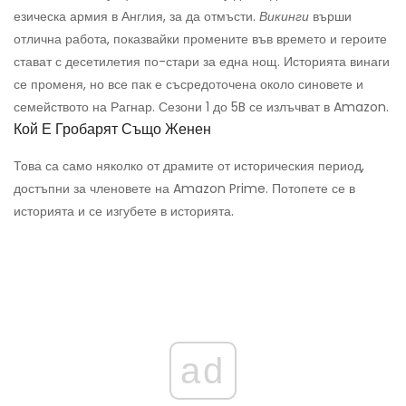
езическа армия в Англия, за да отмъсти.
Викинги
върши
отлична работа, показвайки промените във времето и героите
стават с десетилетия по-стари за една нощ. Историята винаги
се променя, но все пак е съсредоточена около синовете и
семейството на Рагнар. Сезони 1 до 5B се излъчват в Amazon.
Кой Е Гробарят Също Женен
Това са само няколко от драмите от историческия период,
достъпни за членовете на Amazon Prime. Потопете се в
историята и се изгубете в историята.
ad