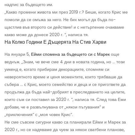
надпис за бъдещето им.
„Какво промени живота ми през 2019 г.? Беше, когато Крис ме
помоли да се омъжа за него. Не бих могъл да бъда по-
щастлив във второто си действие! и с нетърпение очакваме
какво може да донесе 2020 г. “, написа тя.
На Колко Години Е Дъщерята На Стив Харви
На януари 5,
Ейми спомена за бъдещето си с Марек
още
веднъж. „Знам, че вече сме 4 дни в новата година, но ... този
уикенд е, когато прибирам декорациите, спомням си
невероятното време и ценя моментите, които трябваше да
събера ... с Крис, моето семейство и деца и се пригответе да
продължа да бъда най-добрият в преследването на целите,
които съм си поставил за 2020 г. “, написа тя. След това Еми
добави, че е развълнувана от „някои пътувания“ и
„приключения“ с „моя човек Крис“.
Не сме съвсем сигурни какво са планирали Ейми и Марек за
2020 г., но се надяваме да чуем за някои сватбени планове,