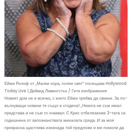
Ейми Ролоф от „Малки хора, голям свят“ посещава Hollywood
Today Live | Дейвид Ливингстън / Гети изображения
Новият дом не е всичко, с което Ейми трябва да свикне. За по-
вълнуващи новини тя също е сгодена! „Никога не съм имал
представа и не съм го очаквал. С Крис отбелязахме 3-тата си
годишнина от запознанствата миналата сряда. И за моя
прекрасна щастлива изненада той предложи и ме помоли да