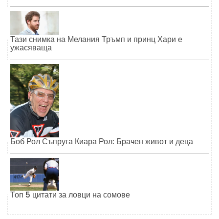
Тази снимка на Мелания Тръмп и принц Хари е
ужасяваща
Боб Рол Съпруга Киара Рол: Брачен живот и деца
Топ 5 цитати за ловци на сомове