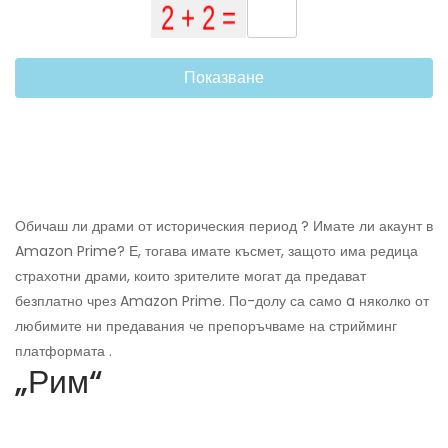
Показване
Обичаш ли драми от историческия период ? Имате ли акаунт в
Amazon Prime? Е, тогава имате късмет, защото има редица
страхотни драми, които зрителите могат да предават
безплатно чрез Amazon Prime. По-долу са само a няколко от
любимите ни предавания че препоръчваме на стрийминг
платформата .
„Рим“