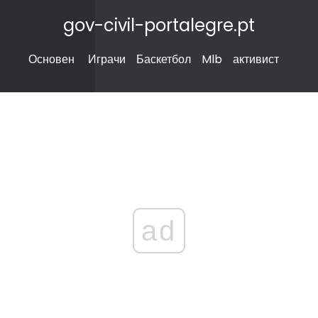
gov-civil-portalegre.pt
Основен
Играчи
Баскетбол
Mlb
активист
ad