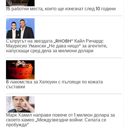
15 работни места, които ще изчезнат след 10 години
Съпругът на звездата „RHOBH“ Кайл Ричардс
Маурисио Умански „Не дава нищо“ за агентите,
напускащи сред дела за милиони долари
6 лакомства за Хелоуин с пълзящи по кожата
съставки
Марк Хамил направи повече от 1 милион долара за
своето камео „Междузвездни войни: Силата се
пробужда“