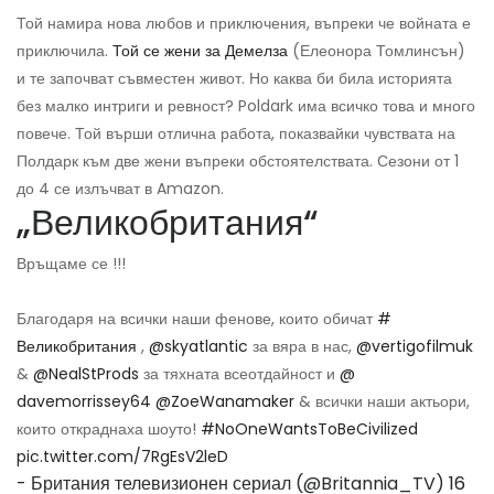
Той намира нова любов и приключения, въпреки че войната е
приключила.
Той се жени за Демелза
(Елеонора Томлинсън)
и те започват съвместен живот. Но каква би била историята
без малко интриги и ревност? Poldark има всичко това и много
повече. Той върши отлична работа, показвайки чувствата на
Полдарк към две жени въпреки обстоятелствата. Сезони от 1
до 4 се излъчват в Amazon.
„Великобритания“
Връщаме се !!!
Благодаря на всички наши фенове, които обичат
#
Великобритания
,
@skyatlantic
за вяра в нас,
@vertigofilmuk
&
@NealStProds
за тяхната всеотдайност и
@
davemorrissey64
@ZoeWanamaker
& всички наши актьори,
които откраднаха шоуто!
#NoOneWantsToBeCivilized
pic.twitter.com/7RgEsV2leD
- Британия телевизионен сериал (@Britannia_TV)
16