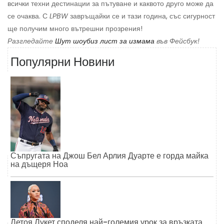
всички техни дестинации за пътуване и каквото друго може да
се очаква. С
LPBW
завръщайки се и тази година, със сигурност
ще получим много вътрешни прозрения!
Разгледайте
Шут шоубиз лист за измама
във Фейсбук!
Популярни Новини
Съпругата на Джош Бел Арлия Дуарте е горда майка
на дъщеря Ноа
Летоя Лукет споделя най-големия урок за връзката,