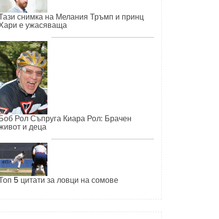
Тази снимка на Мелания Тръмп и принц
Хари е ужасяваща
Боб Рол Съпруга Киара Рол: Брачен
живот и деца
Топ 5 цитати за ловци на сомове