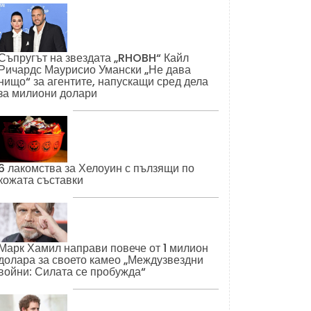
Съпругът на звездата „RHOBH“ Кайл
Ричардс Маурисио Умански „Не дава
нищо“ за агентите, напускащи сред дела
за милиони долари
6 лакомства за Хелоуин с пълзящи по
кожата съставки
Марк Хамил направи повече от 1 милион
долара за своето камео „Междузвездни
войни: Силата се пробужда“