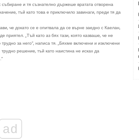
ах събиране и тя съзнателно държеше вратата отворена
начение, тъй като това е приключило завинаги, преди тя да
ви, че докато се е опитвала да се върне заедно с Каелан,
де приятел. „Тъй като аз бях тази, която казваше, че не
трудно за него“, написа тя. „Бяхме включени и изключени
 трудно решение, тъй като наистина не исках да
.“
ad