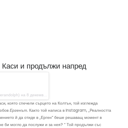
с Каси и продължи напред
ph) на 8 декември 2013 г. в 20:13 ч. PST
аси, която спечели сърцето на Колтън, той изглежда
любов
Ергенът.
Както той написа в Instagram, „Реалността
ешението й да отиде в „Ерген“ беше решаващ момент в
не би могло да послужи и за нея? “ Той продължи със