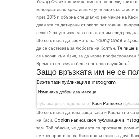
Young Once
хроникира живота на онези, които 
консервативно християнско училище със строги п
през 2015 г. обърна специално внимание на Каси 
двамата са датирани от около пет години, въпрек
сезон 2 шоуто изследва връзката им след раздял
Що се отнася до времето на
Young Once
и
Ерге
да се състезава за любовта на Колтън.
Тя пише в
се насочи към Азия, за да играе професионален б
Времето на всичко беше напълно случайно. '
Защо връзката им не се по
Вижте тази публикация в Instagram
Изминаха добри два месеца
Публикация, споделена от
Каси Рандолф
(@cassierandol
Що се отнася до това защо Каси и Каелан не са м
на Каси.
Caelan написа своя публикация в Insta
там. Той обясни, че двамата са протакали романт
сметка просто не са били прави един за друг. Ка