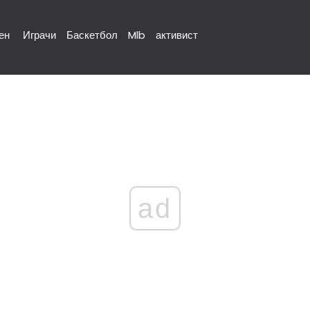
ен
Играчи
Баскетбол
Mlb
активист
ad