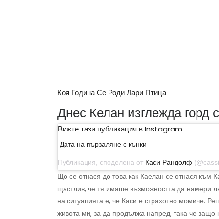
Коя Година Се Роди Лари Птица
Днес Келан изглежда горд 
Вижте тази публикация в Instagram
Дата на пързаляне с кънки
Публикация, споделена от
Каси Рандолф
(@cassierandol
Що се отнася до това как Каелан се отнася към К
щастлив, че тя имаше възможността да намери 
на ситуацията е, че Каси е страхотно момиче. Р
живота ми, за да продължа напред, така че защо 