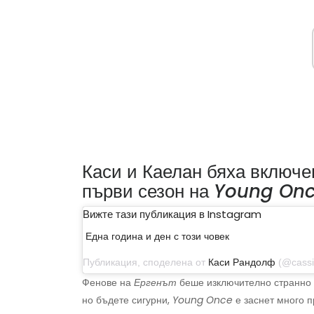
Каси и Каелан бяха включе
първи сезон на
Young On
Вижте тази публикация в Instagram
Една година и ден с този човек
Публикация, споделена от
Каси Рандолф
(@cassierandol
Фенове на
Ергенът
беше изключително странно 
но бъдете сигурни,
Young Once
е заснет много 