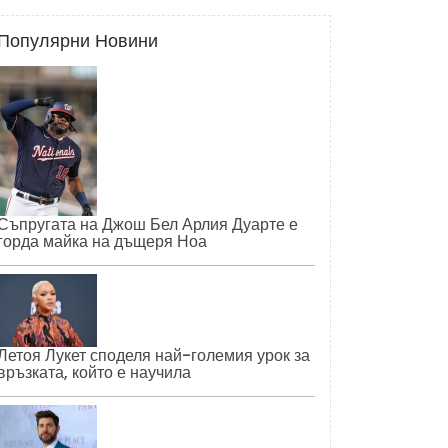
Популярни Новини
Съпругата на Джош Бел Арлия Дуарте е
горда майка на дъщеря Ноа
Летоя Лукет споделя най-големия урок за
връзката, който е научила