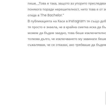
пише, „Това е така, защото аз упорито преследв
понякога поради нерешителност, нито това е от з
отиде в The Bachelor.“
В публикацията на Каси в Instagram тя също доба
тя просто е знаела, че в крайна сметка иска да бъ
можем да бъдем заедно, това беше изключително 
толкова дълго, че изключването му завинаги беше
съжалявам, че се отказах, ако трябваше да бъдем