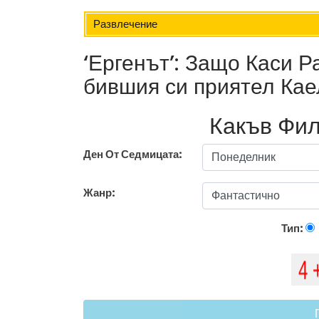
Развлечение
‘Ергенът’: Защо Каси 
бившия си приятел Кае
Какъв Фил
Ден От Седмицата:
Жанр:
Тип: