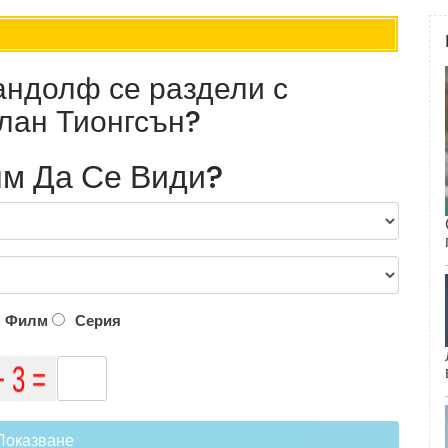
Рандолф се раздели с
лан Тионгсън?
м Да Се Види?
Филм
Серия
Показване