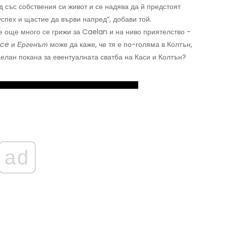
 със собствения си живот и се надява да й предстоят
спех и щастие да върви напред“, добави той.
е още много се грижи за Caelan и на ниво приятелство -
nce
и
Ергенът
може да каже, че тя е по-голяма в Колтън,
аелан покана за евентуалната сватба на Каси и Колтън?
ad