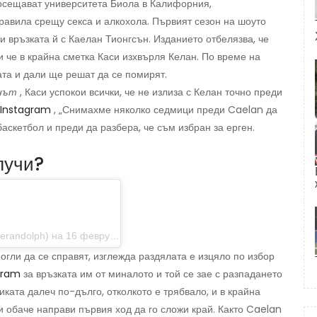
посещават университета Биола в Калифорния,
равила срещу секса и алкохола. Първият сезон на шоуто
и връзката й с Каелан Тионгсън. Изданието отбелязва, че
и че в крайна сметка Каси изхвърля Келан. По време на
ата и дали ще решат да се помирят.
нът
, Каси успокои всички, че не излиза с Келан точно преди
 Instagram
, „Снимахме няколко седмици преди Caelan да
аскетбол и преди да разбера, че съм избран за ерген.
лучи?
ph) на 16 февруари 2014 г. в 19:06 ч. PST
огли да се справят, изглежда раздялата е изцяло по избор
gram
за връзката им от миналото и той се зае с разпадането
иката далеч по-дълго, отколкото е трябвало, и в крайна
си обаче направи първия ход да го сложи край. Както Caelan