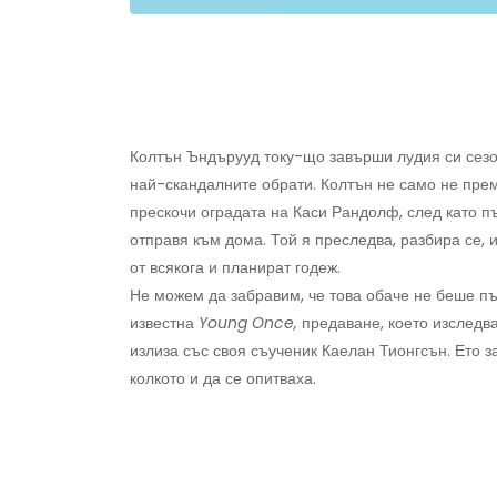
Колтън Ъндърууд току-що завърши лудия си сез
най-скандалните обрати. Колтън не само не прем
прескочи оградата на Каси Рандолф, след като п
отправя към дома. Той я преследва, разбира се,
от всякога и планират годеж.
Не можем да забравим, че това обаче не беше пъ
известна
Young Once,
предаване, което изследва
излиза със своя съученик Каелан Тионгсън. Ето 
колкото и да се опитваха.