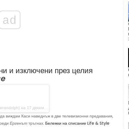
ad
ни и изключени през целия
ce
ph) на 17 декември 2014 г. в 20:27 ч. PST
да виждам Каси наведнъж в две телевизионни предавания,
преди
Ергенът
тръгнах.
Бележки на списание Life & Style