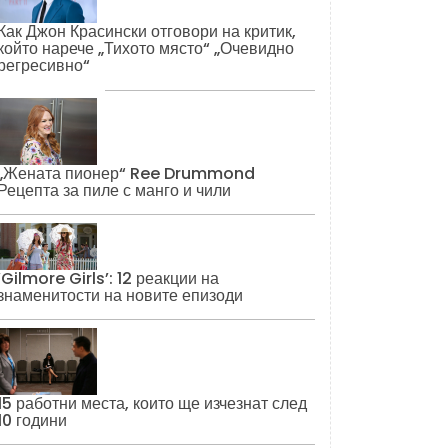
Как Джон Красински отговори на критик,
който нарече „Тихото място“ „Очевидно
регресивно“
„Жената пионер“ Ree Drummond
Рецепта за пиле с манго и чили
‘Gilmore Girls’: 12 реакции на
знаменитости на новите епизоди
15 работни места, които ще изчезнат след
10 години