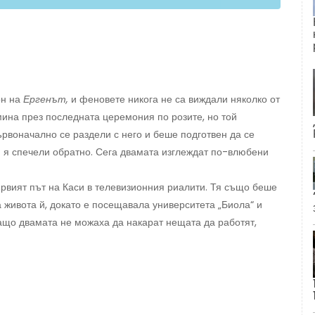
он на
Ергенът,
и феновете никога не са виждали няколко от
ина през последната церемония по розите, но той
ървоначално се раздели с него и беше подготвен да се
 и я спечели обратно. Сега двамата изглеждат по-влюбени
рвият път на Каси в телевизионния риалити. Тя също беше
 живота й, докато е посещавала университета „Биола“ и
защо двамата не можаха да накарат нещата да работят,