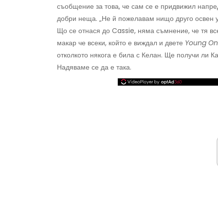
съобщение за това, че сам се е придвижил напред
добри неща. „Не й пожелавам нищо друго освен у
Що се отнася до Cassie, няма съмнение, че тя вс
макар че всеки, който е виждал и двете
Young O
отколкото някога е била с Келан. Ще получи ли К
Надяваме се да е така.