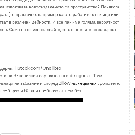
е да използвате новосъздаденото си пространство? Понякога
врата) е практично, например когато работите от вкъщи или
тват в различни дейности. И все пак има голяма вероятност
ден. Само не се изненадвайте, когато стените се завърнат
дерни. | iStock.com/Oneillbro
ото на 6-панелния сорт като door de rigueur. Тази
знаци на забавяне и според Zillow
изследвания
, домовете,
 по-бързо и 60 дни по-бързо от тези без.