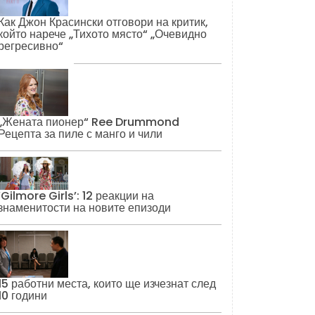
Как Джон Красински отговори на критик,
който нарече „Тихото място“ „Очевидно
регресивно“
„Жената пионер“ Ree Drummond
Рецепта за пиле с манго и чили
‘Gilmore Girls’: 12 реакции на
знаменитости на новите епизоди
15 работни места, които ще изчезнат след
10 години