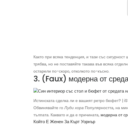
Както при всяка тенденция, и тази със сигурност 
трябва, но не поставяйте такава във всяка отделн
остарели по-скоро, отколкото по-късно.
3. (Faux) модерна от среда
Истинската сделка ли е вашият ретро бюфет? | i
Обвинявайте го
Луди хора
Популярността, на мин
тълпата. Каквато и да е причината,
модерна от ср
Който Е Женен За Кърт Уорнър