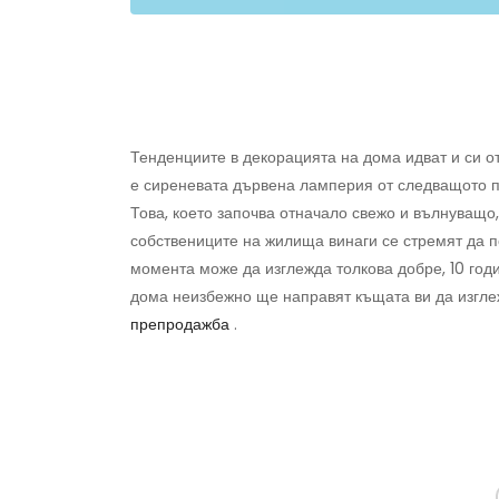
Тенденциите в декорацията на дома идват и си о
е сиреневата дървена ламперия от следващото п
Това, което започва отначало свежо и вълнуващо
собствениците на жилища винаги се стремят да п
момента може да изглежда толкова добре, 10 год
дома неизбежно ще направят къщата ви да изгл
препродажба
.