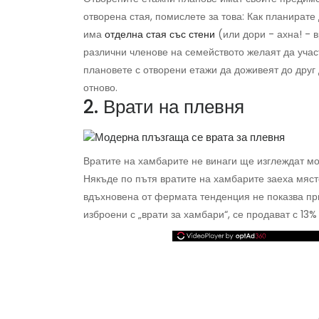
отворена стая, помислете за това: Как планират
има
отделна стая със стени
(или дори - ахна! - 
различни членове на семейството желаят да учас
плановете с отворени етажи да доживеят до друг 
отново.
2. Врати на плевня
Вратите на хамбарите не винаги ще изглеждат мо
Някъде по пътя вратите на хамбарите заеха мяст
вдъхновена от фермата тенденция не показва при
изброени с „врати за хамбари“, се продават с 13%