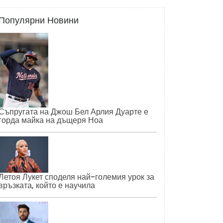
Популярни Новини
Съпругата на Джош Бел Арлия Дуарте е
горда майка на дъщеря Ноа
Летоя Лукет споделя най-големия урок за
връзката, който е научила