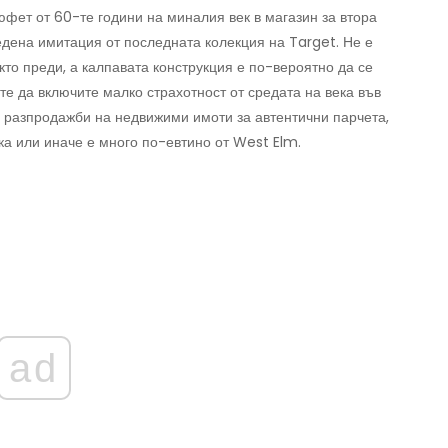
фет от 60-те години на миналия век в магазин за втора
едена имитация от последната колекция на Target. Не е
акто преди, а калпавата конструкция е по-вероятно да се
те да включите малко страхотност от средата на века във
и разпродажби на недвижими имоти за автентични парчета,
ка или иначе е много по-евтино от West Elm.
ad