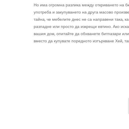
Но има огромна разлика между откриването на бю
употреба и закупуването на друга масово произв
тайна, че мебелите днес не са направени така, к
разпадне или просто да изкрещи евтино. Ако иска
вашия дом, опитайте да обхванете битпазари ил
вместо да купувате поредното изтъркване Хей, та