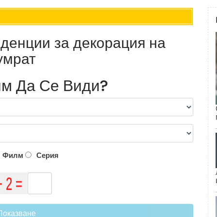
денции за декорация на
умрат
м Да Се Види?
Филм
Серия
Показване