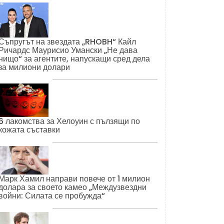
Съпругът на звездата „RHOBH“ Кайл
Ричардс Маурисио Умански „Не дава
нищо“ за агентите, напускащи сред дела
за милиони долари
6 лакомства за Хелоуин с пълзящи по
кожата съставки
Марк Хамил направи повече от 1 милион
долара за своето камео „Междузвездни
войни: Силата се пробужда“