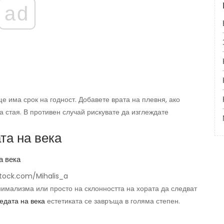
ad
ще има срок на годност. Добавете врата на плевня, ако
а стая. В противен случай рискувате да изглеждате
та на века
Stock.com/Mihalis_a
имализма или просто на склонността на хората да следват
едата на века
естетиката се завръща в голяма степен.