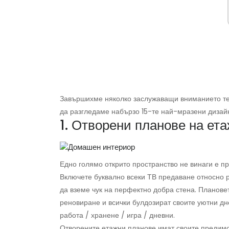
Завършихме няколко заслужаващи вниманието те
да разгледаме набързо 15-те най-мразени дизайн
1. Отворени планове на ет
Едно голямо открито пространство не винаги е пр
Включете буквално всеки ТВ предаване относно р
да вземе чук на перфектно добра стена. Планове
реновиране и всички булдозират своите уютни дн
работа / хранене / игра / дневни.
Отворените етажни планове имат своите предимс