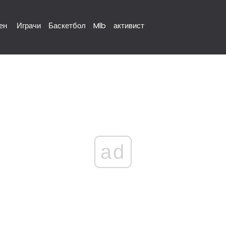
ен
Играчи
Баскетбол
Mlb
активист
ad