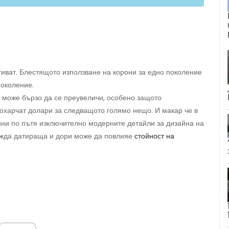
тиват. Блестящото използване на корони за едно поколение
околение.
, може бързо да се преувеличи, особено защото
охарчат долари за следващото голямо нещо. И макар че в
ини по пътя изключително модерните детайли за дизайна на
ежда датираща и дори може да повлияе
стойност на