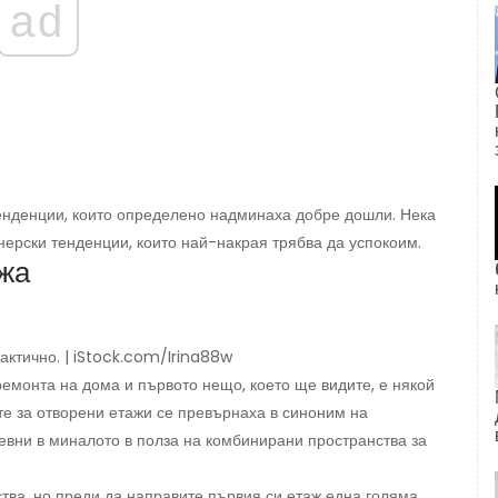
ad
нденции, които определено надминаха добре дошли. Нека
ерски тенденции, които най-накрая трябва да успокоим.
ажа
актично. | iStock.com/Irina88w
емонта на дома и първото нещо, което ще видите, е някой
те за отворени етажи се превърнаха в синоним на
евни в миналото в полза на комбинирани пространства за
тва, но преди да направите първия си етаж една голяма