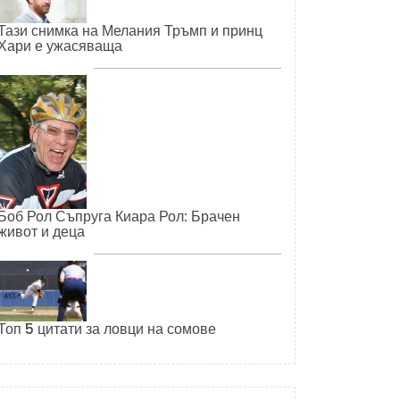
Тази снимка на Мелания Тръмп и принц
Хари е ужасяваща
Боб Рол Съпруга Киара Рол: Брачен
живот и деца
Топ 5 цитати за ловци на сомове