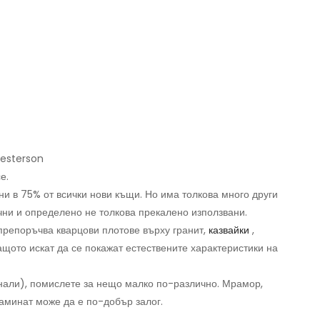
ikesterson
е.
ани в 75% от всички нови къщи. Но има толкова много други
ични и определено не толкова прекалено използвани.
репоръчва кварцови плотове върху гранит,
казвайки
,
ащото искат да се покажат естествените характеристики на
анали), помислете за нещо малко по-различно. Мрамор,
ламинат може да е по-добър залог.