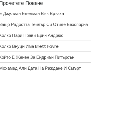
Прочетете Повече
Е Джулиан Еделман Във Връзка
Защо Радостта Тейлър Си Отиде Безспорна
Колко Пари Прави Ерин Андрюс
Колко Внуци Има Brett Favre
Който Е Женен За Ейдриън Питърсън
Мохамед Али Дата На Раждане И Смърт