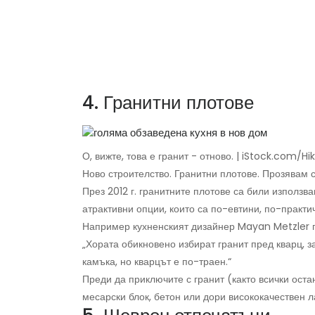
4. Гранитни плотове
О, вижте, това е гранит - отново. | iStock.com/H
Ново строителство. Гранитни плотове. Прозявам с
През 2012 г. гранитните плотове са били използв
атрактивни опции, които са по-евтини, по-практ
Например кухненският дизайнер Mayan Metzler п
„Хората обикновено избират гранит пред кварц, з
камъка, но кварцът е по-траен.“
Преди да приключите с гранит (както всички ост
месарски блок, бетон или дори висококачествен 