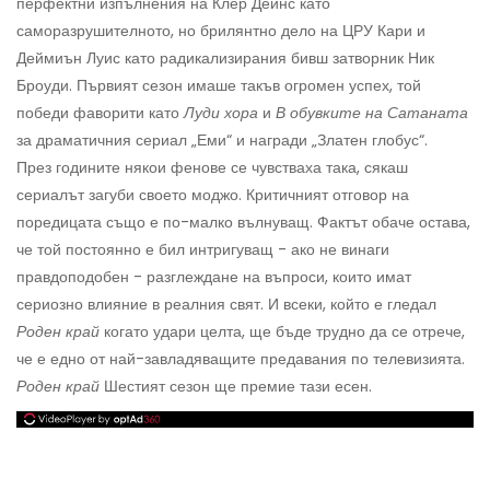
перфектни изпълнения на Клер Дейнс като
саморазрушителното, но брилянтно дело на ЦРУ Кари и
Деймиън Луис като радикализирания бивш затворник Ник
Броуди. Първият сезон имаше такъв огромен успех, той
победи фаворити като
Луди хора
и
В обувките на Сатаната
за драматичния сериал „Еми“ и награди „Златен глобус“.
През годините някои фенове се чувстваха така, сякаш
сериалът загуби своето моджо. Критичният отговор на
поредицата също е по-малко вълнуващ. Фактът обаче остава,
че той постоянно е бил интригуващ - ако не винаги
правдоподобен - разглеждане на въпроси, които имат
сериозно влияние в реалния свят. И всеки, който е гледал
Роден край
когато удари целта, ще бъде трудно да се отрече,
че е едно от най-завладяващите предавания по телевизията.
Роден край
Шестият сезон ще премие тази есен.