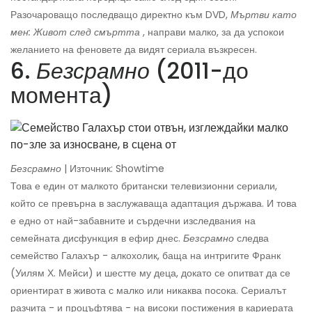
Разочароващо последващо директно към DVD,
Мъртви като
мен: Живот след смъртта
, направи малко, за да успокои
желанието на феновете да видят сериала възкресен.
6.
Безсрамно
(2011-до
момента)
Безсрамно
| Източник: Showtime
Това е един от малкото британски телевизионни сериали,
който се превърна в заслужаваща адаптация държава. И това
е едно от най-забавните и сърдечни изследвания на
семейната дисфункция в ефир днес.
Безсрамно
следва
семейство Галахър - алкохолик, баща на интригите Франк
(Уилям Х. Мейси) и шестте му деца, докато се опитват да се
ориентират в живота с малко или никаква посока. Сериалът
разчита - и процъфтява - на високи постижения в кариерата