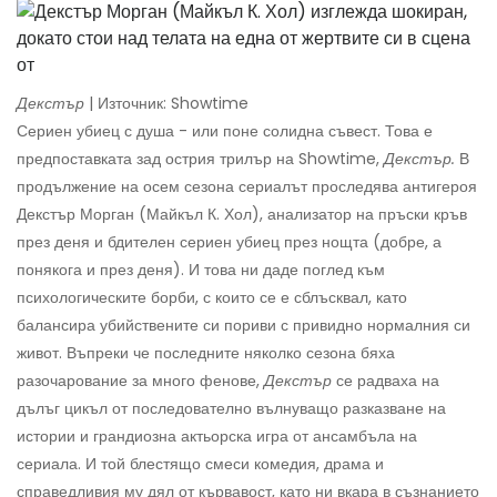
Декстър
| Източник: Showtime
Сериен убиец с душа - или поне солидна съвест. Това е
предпоставката зад острия трилър на Showtime,
Декстър.
В
продължение на осем сезона сериалът проследява антигероя
Декстър Морган (Майкъл К. Хол), анализатор на пръски кръв
през деня и бдителен сериен убиец през нощта (добре, а
понякога и през деня). И това ни даде поглед към
психологическите борби, с които се е сблъсквал, като
балансира убийствените си пориви с привидно нормалния си
живот. Въпреки че последните няколко сезона бяха
разочарование за много фенове,
Декстър
се радваха на
дълъг цикъл от последователно вълнуващо разказване на
истории и грандиозна актьорска игра от ансамбъла на
сериала. И той блестящо смеси комедия, драма и
справедливия му дял от кървавост, като ни вкара в съзнанието