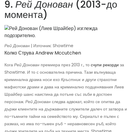
9.
Рей Донован
(2013-до
момента)
Рей Донован
| Източник: Showtime
Колко Струва Andrew Mccutchen
Кога
Рей Донован
премиера през 2013 г., то
счупи рекорди
за
Showtime. И то с основателна причина. Тази вълнуваща
криминална драма носи ехо
Кръстник
и други страхотни
мафиотски драми и дава на криминално подценявания Лиев
Шрайбер шанс наистина да потъне със зъби в достоен
персонаж.
Рей Донован
следва адвокат, който се опитва да
държи клиентите на държавните служители далеч от затвора и
по-тъмните тайни на семейството му. Сериалът е пълен с
размах, но има по-тъмен ръб - неравновесен ръб, който
държи зрителите на ръба на техните места. Showtime