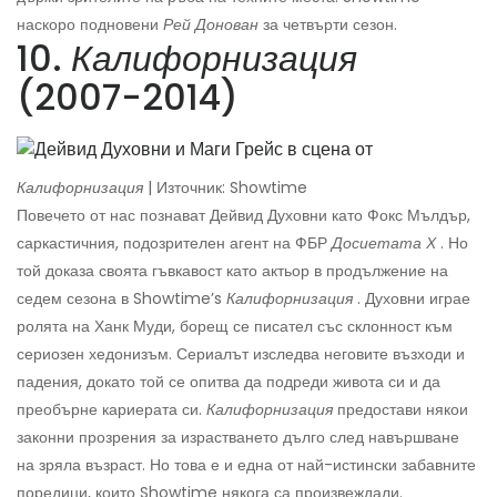
наскоро подновени
Рей Донован
за четвърти сезон.
10.
Калифорнизация
(2007-2014)
Калифорнизация
| Източник: Showtime
Повечето от нас познават Дейвид Духовни като Фокс Мълдър,
саркастичния, подозрителен агент на ФБР
Досиетата Х
. Но
той доказа своята гъвкавост като актьор в продължение на
седем сезона в Showtime’s
Калифорнизация
. Духовни играе
ролята на Ханк Муди, борещ се писател със склонност към
сериозен хедонизъм. Сериалът изследва неговите възходи и
падения, докато той се опитва да подреди живота си и да
преобърне кариерата си.
Калифорнизация
предостави някои
законни прозрения за израстването дълго след навършване
на зряла възраст. Но това е и една от най-истински забавните
поредици, които Showtime някога са произвеждали.