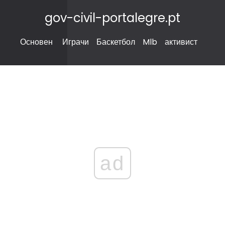
gov-civil-portalegre.pt
Основен
Играчи
Баскетбол
Mlb
активист
ad