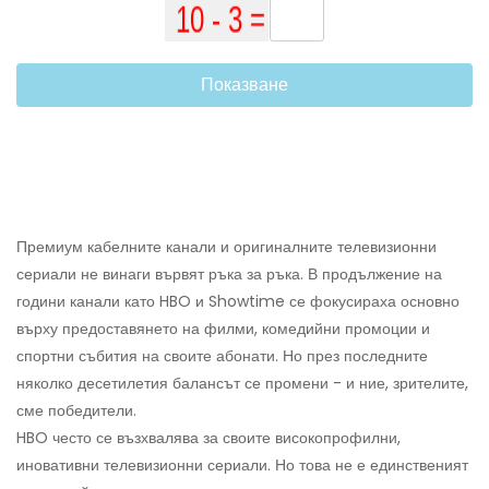
Показване
Премиум кабелните канали и оригиналните телевизионни
сериали не винаги вървят ръка за ръка. В продължение на
години канали като HBO и Showtime се фокусираха основно
върху предоставянето на филми, комедийни промоции и
спортни събития на своите абонати. Но през последните
няколко десетилетия балансът се промени - и ние, зрителите,
сме победители.
HBO често се възхвалява за своите високопрофилни,
иновативни телевизионни сериали. Но това не е единственият