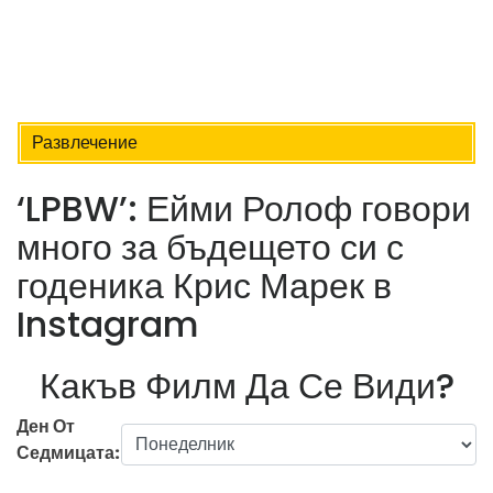
Развлечение
‘LPBW’: Ейми Ролоф говори
много за бъдещето си с
годеника Крис Марек в
Instagram
Какъв Филм Да Се Види?
Ден От
Седмицата: