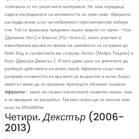
отбягвала от по-расистките материали. Но тази поредица
издига изследването на интимността на ново ниво.
Аферата
изследва всеки ъгъл на небрежност през множество набори
очи. Той се фокусира предимно върху квартет от герои - Ноа
(Доминик Уест) и Алисън (Рут Уилсън), които участват в
извънбрачна връзка по време на семейното си пътуване до
Кейп Код, и съответните им съпрузи, Хелън (Мойра Тиърни) и
Коул (Джошуа Джаксън ). И като дава шанс на зрителите да
разберат действията на всеки герой,
Аферата
също така
разкрива сложността на връзките за възрастни и колко бързо
животът може да се промени. Критиците обсипват похвали
Аферата
- както за сложно изплетените сюжетни линии, така
и за звездния си ансамбъл. Третият сезон ще се излъчи тази
есен на Showtime.
Четири.
Декстър
(2006-
2013)