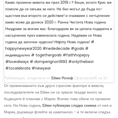
Какво промени живота ми през 2019 г.? Беше, когато Крис ме
помоли да се омъжа за него. Не бих могъл да бъда по-
щастлив във второто си действие! и очакваме с нетърпение
какво може да донесе 2020 г. Ранна Честита Нова година
Наздраве за всички вас. Благодарим ви за цялата подкрепа и
насърчение през изминалата година. Надявам се Нова
година да започне чудесно! Hapoy Нова година! #
happynewyear2020 #nededecade #goals #
индивидуално # togethergoals #faithhopejoy
#lovealways # domperignon1993 #onlythebest
#tocelebrate #newyear
Публикация, споделена от
Ейми Ролоф
(@amyjroloff) на 31 декември 2019 г. в 18:56 ч. PST
От преминаването към други стресови фактори в живота,
последователите на Ейми не са чували твърде много за
бъдещите й планове с Марек. Всичко това обаче се променя
сега. На Нова година,
Ейми публикува сладка снимка
от нея и
Марек, държащи флейти за шампанско - и тя включи сладък