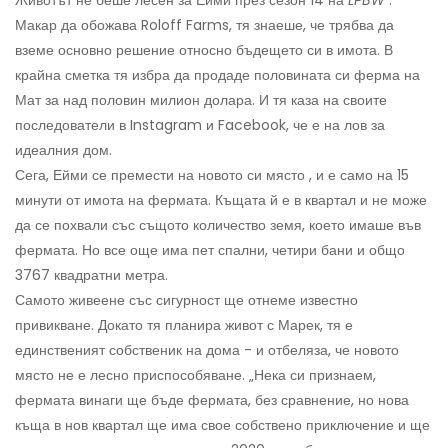
Макар да обожава Roloff Farms, тя знаеше, че трябва да
вземе основно решение относно бъдещето си в имота. В
крайна сметка тя избра да продаде половината си ферма на
Мат за над половин милион долара. И тя каза на своите
последователи в Instagram и Facebook, че е на лов за
идеалния дом.
Сега, Ейми се премести на новото си място , и е само на 15
минути от имота на фермата. Къщата й е в квартал и не може
да се похвали със същото количество земя, което имаше във
фермата. Но все още има пет спални, четири бани и общо
3767 квадратни метра.
Самото живеене със сигурност ще отнеме известно
привикване. Докато тя планира живот с Марек, тя е
единственият собственик на дома - и отбеляза, че новото
място не е лесно приспособяване. „Нека си признаем,
фермата винаги ще бъде фермата, без сравнение, но нова
къща в нов квартал ще има свое собствено приключение и ще