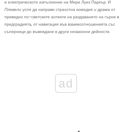
и електрическото изпълнение на Мери Луиз Паркър. И
Плевели
успя да направи страхотна комедия
и
драма от
привидно по-светските аспекти на раздаването на гърне в
предградията, от навигация във взаимоотношенията със
съперници до въвеждане в други незаконни дейности.
ad