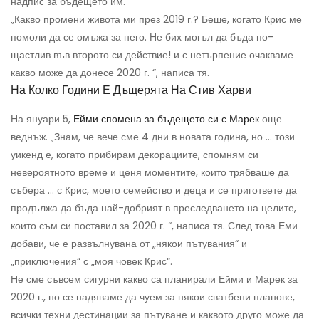
надпис за бъдещето им.
„Какво промени живота ми през 2019 г.? Беше, когато Крис ме
помоли да се омъжа за него. Не бих могъл да бъда по-
щастлив във второто си действие! и с нетърпение очакваме
какво може да донесе 2020 г. “, написа тя.
На Колко Години Е Дъщерята На Стив Харви
На януари 5,
Ейми спомена за бъдещето си с Марек
още
веднъж. „Знам, че вече сме 4 дни в новата година, но ... този
уикенд е, когато прибирам декорациите, спомням си
невероятното време и ценя моментите, които трябваше да
събера ... с Крис, моето семейство и деца и се пригответе да
продължа да бъда най-добрият в преследването на целите,
които съм си поставил за 2020 г. “, написа тя. След това Еми
добави, че е развълнувана от „някои пътувания“ и
„приключения“ с „моя човек Крис“.
Не сме съвсем сигурни какво са планирали Ейми и Марек за
2020 г., но се надяваме да чуем за някои сватбени планове,
всички техни дестинации за пътуване и каквото друго може да