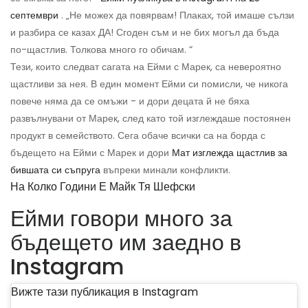
септември
. „Не можех да повярвам! Плаках, той имаше сълзи
и разбира се казах ДА! Сгоден съм и не бих могъл да бъда
по-щастлив. Толкова много го обичам. “
Тези, които следват сагата на Ейми с Марек, са невероятно
щастливи за нея. В един момент Ейми си помисли, че никога
повече няма да се омъжи - и дори децата й не бяха
развълнувани от Марек, след като той изглеждаше постоянен
продукт в семейството. Сега обаче всички са на борда с
бъдещето на Ейми с Марек и дори
Мат изглежда щастлив за
бившата си съпруга
въпреки минали конфликти.
На Колко Години Е Майк Тя Шефски
Ейми говори много за
бъдещето им заедно в
Instagram
Вижте тази публикация в Instagram