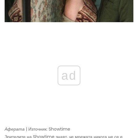
ad
Аферата
| Източник: Showtime
Зрителите на Showtime знаят, че мрежата никога не се е