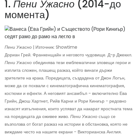
1.
Пени Ужасно
(2014-до
момента)
Пени Ужасно
| Източник: Showtime
Дориан Грей. Франкенщайн и неговото чудовище. Д-р Джекил.
Пени Ужасно
обединява тези емблематични зловещи герои и
изплита сложен, плашещ разказ, който винаги държи
зрителите на крака. Поредицата, създадена от Джон Логън,
може да се похвали с кинематографична кинематография,
костюми и ефекти. А неговият ансамбъл - включително Ева
Грийн, Джош Хартнет, Рийв Карни и Рори Киниър - редовно
изнасят изпълнения, които успяват да накарат яростната тема
на поредицата да оживее живо.
Пени Ужасно
също се
възползва от богат разказ на истории в обстановка, която не
виждаме често на нашите екрани - Викторианска Англия.