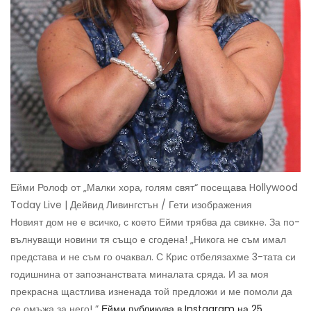
Ейми Ролоф от „Малки хора, голям свят“ посещава Hollywood
Today Live | Дейвид Ливингстън / Гети изображения
Новият дом не е всичко, с което Ейми трябва да свикне. За по-
вълнуващи новини тя също е сгодена! „Никога не съм имал
представа и не съм го очаквал. С Крис отбелязахме 3-тата си
годишнина от запознанствата миналата сряда. И за моя
прекрасна щастлива изненада той предложи и ме помоли да
се омъжа за него! ”
Ейми публикува в Instagram на 25