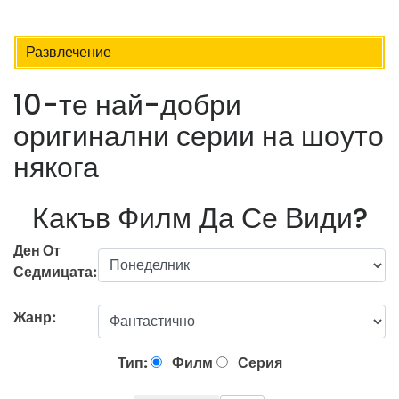
Развлечение
10-те най-добри
оригинални серии на шоуто
някога
Какъв Филм Да Се Види?
Ден От
Седмицата:
Жанр:
Тип:
Филм
Серия