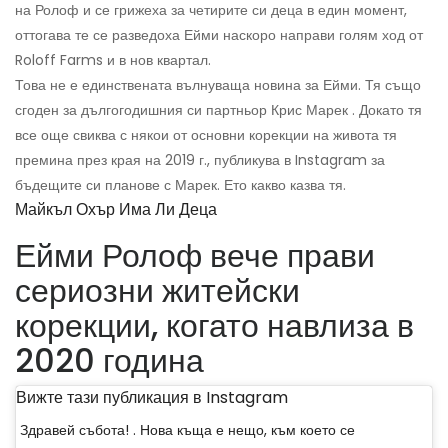
на Ролоф и се грижеха за четирите си деца в един момент,
оттогава те се разведоха Ейми наскоро направи голям ход от
Roloff Farms и в нов квартал.
Това не е единствената вълнуваща новина за Ейми. Тя също
сгоден за дългогодишния си партньор Крис Марек . Докато тя
все още свиква с някои от основни корекции на живота тя
премина през края на 2019 г., публикува в Instagram за
бъдещите си планове с Марек. Ето какво казва тя.
Майкъл Охър Има Ли Деца
Ейми Ролоф вече прави
сериозни житейски
корекции, когато навлиза в
2020 година
Вижте тази публикация в Instagram
Здравей събота! . Нова къща е нещо, към което се