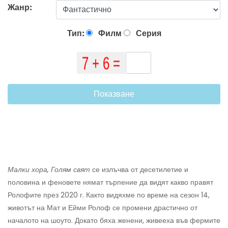
Жанр:
Тип:
Филм
Серия
Показване
Малки хора, Голям свят
се излъчва от десетилетие и
половина и феновете нямат търпение да видят какво правят
Ролофите през 2020 г. Както видяхме по време на сезон 14,
животът на Мат и Ейми Ролоф се промени драстично от
началото на шоуто. Докато бяха женени, живееха във фермите