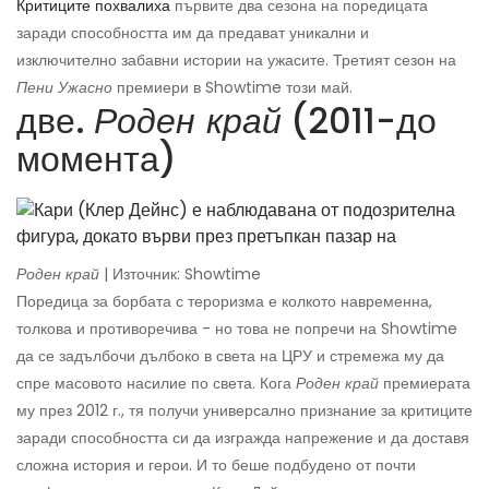
Критиците похвалиха
първите два сезона на поредицата
заради способността им да предават уникални и
изключително забавни истории на ужасите. Третият сезон на
Пени Ужасно
премиери в Showtime този май.
две.
Роден край
(2011-до
момента)
Роден край
| Източник: Showtime
Поредица за борбата с тероризма е колкото навременна,
толкова и противоречива - но това не попречи на Showtime
да се задълбочи дълбоко в света на ЦРУ и стремежа му да
спре масовото насилие по света. Кога
Роден край
премиерата
му през 2012 г., тя получи универсално признание за критиците
заради способността си да изгражда напрежение и да доставя
сложна история и герои. И то беше подбудено от почти