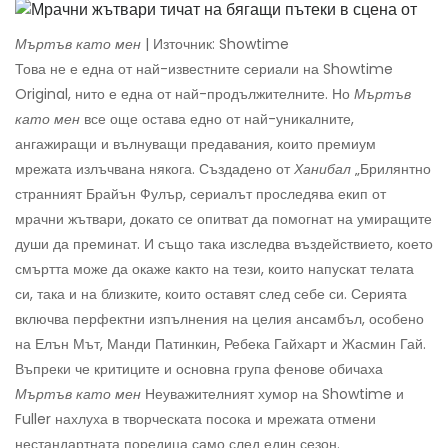
Мъртъв като мен
| Източник: Showtime
Това не е една от най-известните сериали на Showtime
Original, нито е една от най-продължителните. Но
Мъртъв
като мен
все още остава едно от най-уникалните,
ангажиращи и вълнуващи предавания, които премиум
мрежата излъчвана някога. Създадено от
Ханибал
„Брилянтно
странният Брайън Фулър, сериалът проследява екип от
мрачни жътвари, докато се опитват да помогнат на умиращите
души да преминат. И също така изследва въздействието, което
смъртта може да окаже както на тези, които напускат телата
си, така и на близките, които оставят след себе си. Серията
включва перфектни изпълнения на целия ансамбъл, особено
на Елън Мът, Манди Патинкин, Ребека Гайхарт и Жасмин Гай.
Въпреки че критиците и основна група фенове обичаха
Мъртъв като мен
Неуважителният хумор на Showtime и
Fuller нахлуха в творческата посока и мрежата отмени
нестандартната поредица само след един сезон.