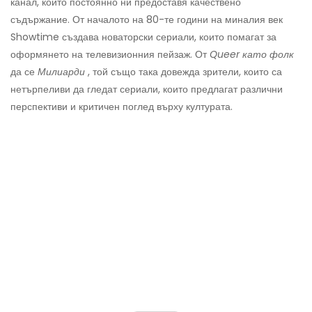
канал, който постоянно ни предоставя качествено
съдържание. От началото на 80-те години на миналия век
Showtime създава новаторски сериали, които помагат за
оформянето на телевизионния пейзаж. От
Queer като фолк
да се
Милиарди
, той също така довежда зрители, които са
нетърпеливи да гледат сериали, които предлагат различни
перспективи и критичен поглед върху културата.