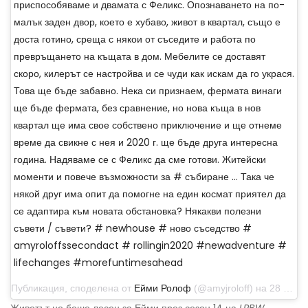
приспособяваме и двамата с Феликс. Опознаването на по-
малък заден двор, което е хубаво, живот в квартал, също е
доста готино, среща с някои от съседите и работа по
превръщането на къщата в дом. Мебелите се доставят
скоро, килерът се настройва и се чуди как искам да го украся.
Това ще бъде забавно. Нека си признаем, фермата винаги
ще бъде фермата, без сравнение, но нова къща в нов
квартал ще има свое собствено приключение и ще отнеме
време да свикне с нея и 2020 г. ще бъде друга интересна
година. Надяваме се с Феликс да сме готови. Житейски
моменти и повече възможности за # събиране ... Така че
някой друг има опит да помогне на един космат приятел да
се адаптира към новата обстановка? Някакви полезни
съвети / съвети? # newhouse # ново съседство #
amyroloffssecondact # rollingin2020 #newadventure #
lifechanges #morefuntimesahead
Публикация, споделена от
Ейми Ролоф
(@amyjroloff) на 28 декември 2019 г. в 9:48 ч. PST
Животът не беше лесен за Ейми през сезон 14 на
LPBW
.