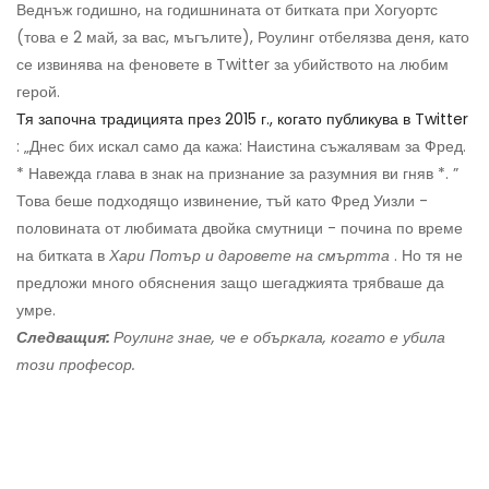
Веднъж годишно, на годишнината от битката при Хогуортс
(това е 2 май, за вас, мъгълите), Роулинг отбелязва деня, като
се извинява на феновете в Twitter за убийството на любим
герой.
Тя започна традицията през 2015 г., когато публикува в Twitter
: „Днес бих искал само да кажа: Наистина съжалявам за Фред.
* Навежда глава в знак на признание за разумния ви гняв *. ”
Това беше подходящо извинение, тъй като Фред Уизли -
половината от любимата двойка смутници - почина по време
на битката в
Хари Потър и даровете на смъртта
. Но тя не
предложи много обяснения защо шегаджията трябваше да
умре.
Следващия:
Роулинг знае, че е объркала, когато е убила
този професор.