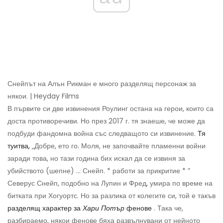
Снейпът на Алън Рикман е много разделящ персонаж за
някои. | Heyday Films
В първите си две извинения Роулинг остана на герои, които са
доста противоречиви. Но през 2017 г. тя знаеше, че може да
подбуди фандомна война със следващото си извинение.
Тя
туитва,
„Добре, ето го. Моля, не започвайте пламенни войни
заради това, но тази година бих искал да се извиня за
убийството (шепне) ... Снейп. * работи за прикритие * ”
Северус Снейп, подобно на Лупин и Фред, умира по време на
битката при Хогуортс. Но за разлика от колегите си, той е такъв
разделящ характер за
Хари Потър
фенове
. Така че,
разбираемо, някои фенове бяха развълнувани от нейното