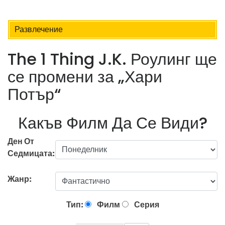
Развлечение
The 1 Thing J.K. Роулинг ще
се промени за „Хари
Потър“
Какъв Филм Да Се Види?
Ден От
Седмицата:
Жанр:
Тип:
Филм
Серия