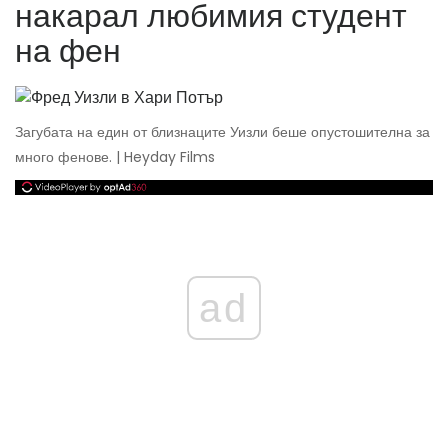
накарал любимия студент
на фен
Загубата на един от близнаците Уизли беше опустошителна за
много фенове. | Heyday Films
ad