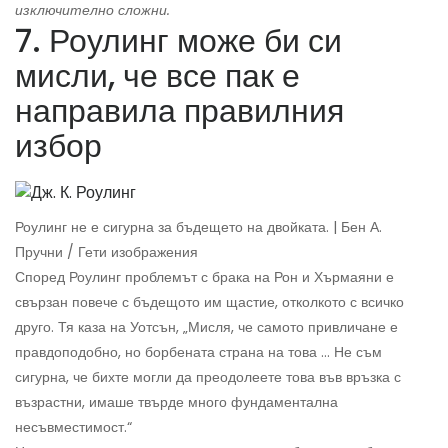
изключително сложни.
7. Роулинг може би си
мисли, че все пак е
направила правилния
избор
Роулинг не е сигурна за бъдещето на двойката. | Бен А.
Пручни / Гети изображения
Според Роулинг проблемът с брака на Рон и Хърмаяни е
свързан повече с бъдещото им щастие, отколкото с всичко
друго. Тя каза на Уотсън, „Мисля, че самото привличане е
правдоподобно, но борбената страна на това ... Не съм
сигурна, че бихте могли да преодолеете това във връзка с
възрастни, имаше твърде много фундаментална
несъвместимост.“