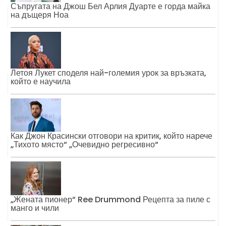
Съпругата на Джош Бел Арлия Дуарте е горда майка
на дъщеря Ноа
Летоя Лукет споделя най-големия урок за връзката,
който е научила
Как Джон Красински отговори на критик, който нарече
„Тихото място“ „Очевидно регресивно“
„Жената пионер“ Ree Drummond Рецепта за пиле с
манго и чили