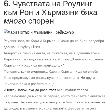
6. Чувствата на Роулинг
към Рон и Хърмаяни бяха
много
спорен
Роулинг каза, че Хари и Хърмаяни може да са били по-добра
двойка. | Heyfay Films
Авторът не само намеква, че съжалява, че е сдвоила Рон и
Хърмаяни. Тя също така каза на Уотсън: „В някои отношения
Хърмаяни и Хари са по-подходящи.“
Феновете, които вкорениха Хари и Хърмаяни да се влюбят,
бяха предсказуемо развълнувани от новината. Но други
наистина бяха с разбито сърце.
И
някои започнаха да разпитват
ако Роулинг трябва
непрекъснато да мисли за сериал, който феновете смятаха за
свършен. Независимо дали авторът е бил прав или грешен, за
да сподели моментите си „на мисъл“ с феновете, тя
има