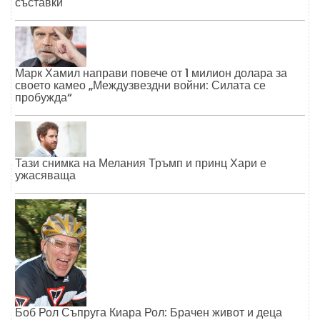
съставки
Марк Хамил направи повече от 1 милион долара за
своето камео „Междузвездни войни: Силата се
пробужда“
Тази снимка на Мелания Тръмп и принц Хари е
ужасяваща
Боб Рол Съпруга Киара Рол: Брачен живот и деца