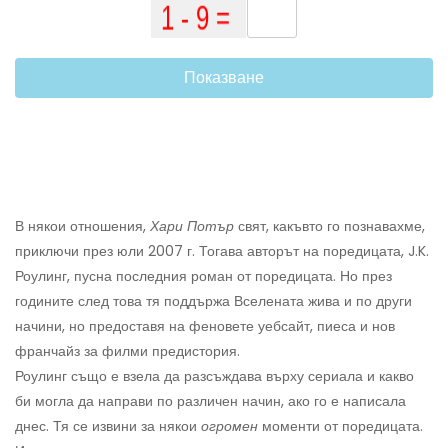
Показване
В някои отношения,
Хари Потър
свят, какъвто го познавахме,
приключи през юли 2007 г. Тогава авторът на поредицата, J.K.
Роулинг, пусна последния роман от поредицата. Но през
годините след това тя поддържа Вселената жива и по други
начини, но предоставя на феновете уебсайт, пиеса и нов
франчайз за филми предистория.
Роулинг също е взела да разсъждава върху сериала и какво
би могла да направи по различен начин, ако го е написала
днес. Тя се извини за някои
огромен
моменти от поредицата.