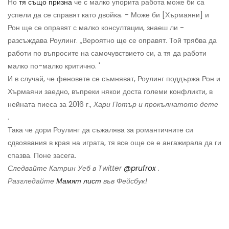
Но
тя също призна
че с малко упорита работа може би са
успели да се справят като двойка. - Може би [Хърмаяни] и
Рон ще се оправят с малко консултации, знаеш ли -
разсъждава Роулинг. „Вероятно ще се оправят. Той трябва да
работи по въпросите на самочувствието си, а тя да работи
малко по-малко критично. '
И в случай, че феновете се съмняват, Роулинг поддържа Рон и
Хърмаяни заедно, въпреки някои доста големи конфликти, в
нейната пиеса за 2016 г.,
Хари Потър и прокълнатото дете
.
Така че дори Роулинг да съжалява за романтичните си
сдвоявания в края на играта, тя все още се е ангажирала да ги
спазва. Поне засега.
Следвайте Катрин Уеб в Twitter
@prufrox
.
Разгледайте
Мамят лист
във Фейсбук!