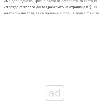
Има дори едно конкретно парче от историята, за което тя
изглежда съжалява доста
(разкрито на страница 5!)
. И
когато призна това, тя се приземи в гореща вода с фенове.
ad