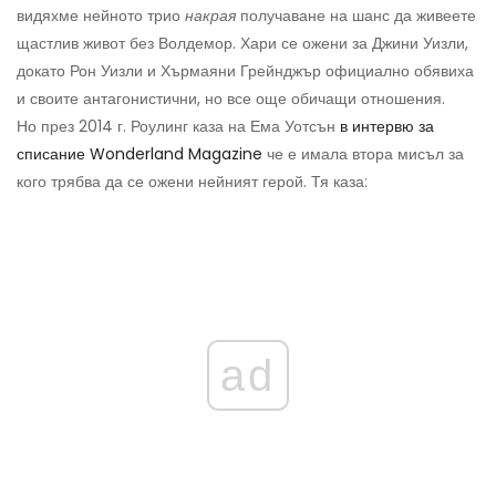
видяхме нейното трио
накрая
получаване на шанс да живеете
щастлив живот без Волдемор. Хари се ожени за Джини Уизли,
докато Рон Уизли и Хърмаяни Грейнджър официално обявиха
и своите антагонистични, но все още обичащи отношения.
Но през 2014 г. Роулинг каза на Ема Уотсън
в интервю за
списание Wonderland Magazine
че е имала втора мисъл за
кого трябва да се ожени нейният герой. Тя каза:
ad