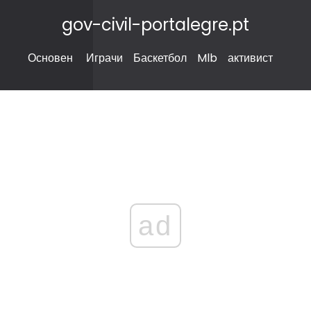
gov-civil-portalegre.pt
Основен
Играчи
Баскетбол
Mlb
активист
ad