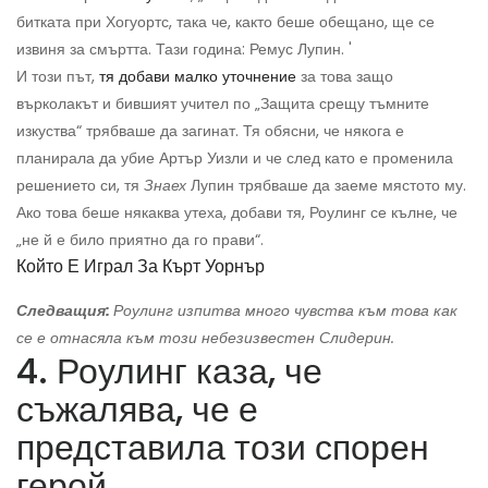
битката при Хогуортс, така че, както беше обещано, ще се
извиня за смъртта. Тази година: Ремус Лупин. '
И този път,
тя добави малко уточнение
за това защо
върколакът и бившият учител по „Защита срещу тъмните
изкуства“ трябваше да загинат. Тя обясни, че някога е
планирала да убие Артър Уизли и че след като е променила
решението си, тя
Знаех
Лупин трябваше да заеме мястото му.
Ако това беше някаква утеха, добави тя, Роулинг се кълне, че
„не й е било приятно да го прави“.
Който Е Играл За Кърт Уорнър
Следващия:
Роулинг изпитва много чувства към това как
се е отнасяла към този небезизвестен Слидерин.
4. Роулинг каза, че
съжалява, че е
представила този спорен
герой