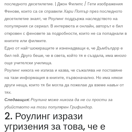
последното десетилетие. | Джон Филипс / Гети изображения
Фенове, които са се справили
Хари Потър
през последното
десетилетие знаят, че Роулинг поддържа наследството на
популярния си сериал. В интервюта и онлайн, авторът е бил
откровен с феновете за подробности, които не са попаднали в
книгите или филмите.
Едно от най-шокиращите и изненадващи е, че Дъмбълдор е
бил гей. Друго беше, че в света, който тя е създала, има
много
още учителски училища.
Роулинг никога не излиза и казва, че съжалява
не
поставяне
на тази информация в книгите, първоначално. Но има някои
други неща, които тя би могла да пожелае да вземе
навън
от
тях.
Следващия:
Роулинг може никога да не си прости за
убийството на този популярен Грифиндор.
2. Роулинг изрази
угризения за това, че е