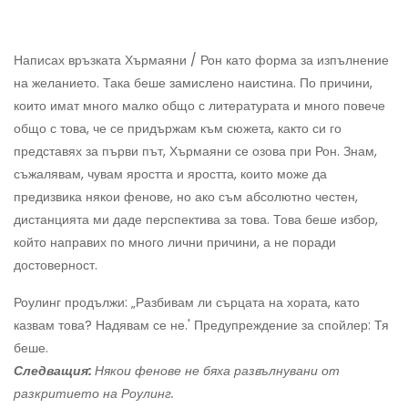
Написах връзката Хърмаяни / Рон като форма за изпълнение
на желанието. Така беше замислено наистина. По причини,
които имат много малко общо с литературата и много повече
общо с това, че се придържам към сюжета, както си го
представях за първи път, Хърмаяни се озова при Рон. Знам,
съжалявам, чувам яростта и яростта, които може да
предизвика някои фенове, но ако съм абсолютно честен,
дистанцията ми даде перспектива за това. Това беше избор,
който направих по много лични причини, а не поради
достоверност.
Роулинг продължи: „Разбивам ли сърцата на хората, като
казвам това? Надявам се не.' Предупреждение за спойлер: Тя
беше.
Следващия:
Някои фенове не бяха развълнувани от
разкритието на Роулинг.