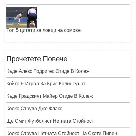
Топ 5 цитати за ловци на сомове
Прочетете Повече
Къде Алекс Родригес Отиде В Колеж
Който Е Играл За Крис Колинсуърт
Къде Градският Майер Отиде В Колеж
Колко Струва Джо Флако
Ще Смит Футболист Нетната Стойност
Колко Струва Нетната Стойност На Скоти Пипен