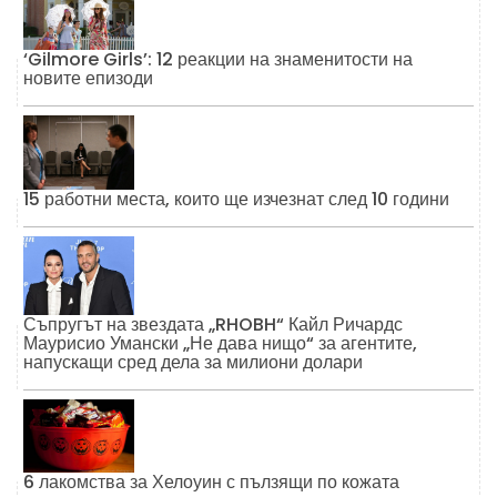
‘Gilmore Girls’: 12 реакции на знаменитости на
новите епизоди
15 работни места, които ще изчезнат след 10 години
Съпругът на звездата „RHOBH“ Кайл Ричардс
Маурисио Умански „Не дава нищо“ за агентите,
напускащи сред дела за милиони долари
6 лакомства за Хелоуин с пълзящи по кожата