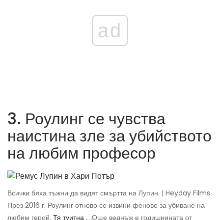
ad
3. Роулинг се чувства
наистина зле за убийството
на любим професор
Всички бяха тъжни да видят смъртта на Лупин. | Heyday Films
През 2016 г. Роулинг отново се извини фенове за убиване на
любим герой.
Тя туитна
, „Още веднъж е годишнината от