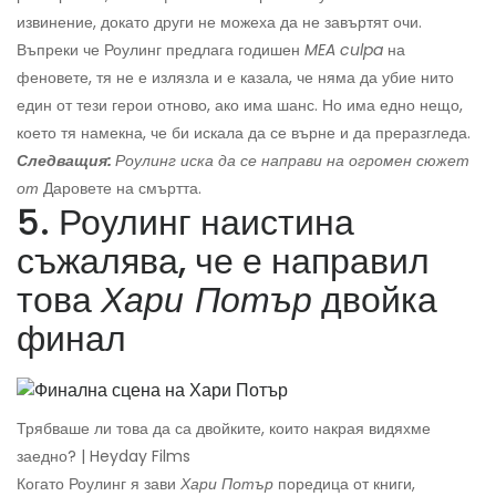
извинение, докато други не можеха да не завъртят очи.
Въпреки че Роулинг предлага годишен
MEA culpa
на
феновете, тя не е излязла и е казала, че няма да убие нито
един от тези герои отново, ако има шанс. Но има едно нещо,
което тя намекна, че би искала да се върне и да преразгледа.
Следващия:
Роулинг иска да се направи на огромен сюжет
от
Даровете на смъртта.
5. Роулинг наистина
съжалява, че е направил
това
Хари Потър
двойка
финал
Трябваше ли това да са двойките, които накрая видяхме
заедно? | Heyday Films
Когато Роулинг я зави
Хари Потър
поредица от книги,