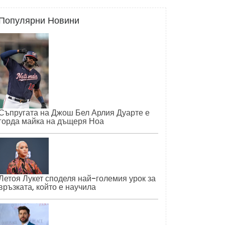
Популярни Новини
Съпругата на Джош Бел Арлия Дуарте е
горда майка на дъщеря Ноа
Летоя Лукет споделя най-големия урок за
връзката, който е научила