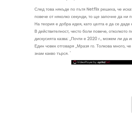
След това някъде по пътя Netflix решиха, че искат
повече от няколко секунди, то ще започне да ни 
На теория е добра идея, като целта е да се даде
В действителност, често боли повече, отколкото 
дискусията казва: „Почти е 2020 г., можем ли д
Един човек отговаря „Мразя го. Толкова много, че
знам какво търся. '