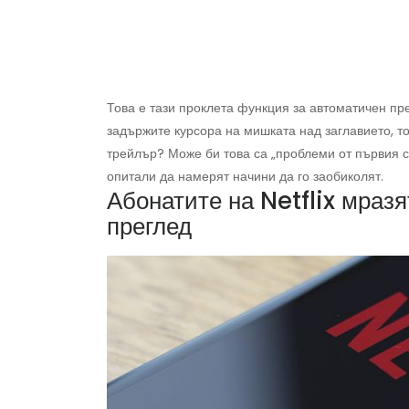
Това е тази проклета функция за автоматичен пре
задържите курсора на мишката над заглавието, т
трейлър? Може би това са „проблеми от първия св
опитали да намерят начини да го заобиколят.
Абонатите на Netflix мраз
преглед