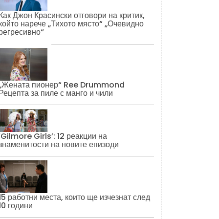
Как Джон Красински отговори на критик,
който нарече „Тихото място“ „Очевидно
регресивно“
„Жената пионер“ Ree Drummond
Рецепта за пиле с манго и чили
‘Gilmore Girls’: 12 реакции на
знаменитости на новите епизоди
15 работни места, които ще изчезнат след
10 години