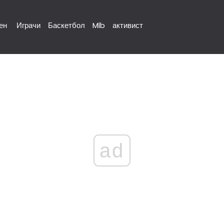
ен
Играчи
Баскетбол
Mlb
активист
ad