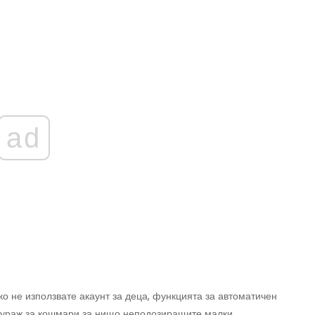
ad
ако не използвате акаунт за деца, функцията за автоматичен
фураж за кошмари за нищо неподозиращите малки.