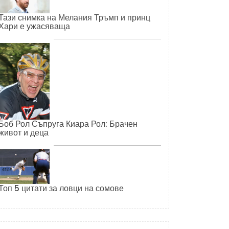
Тази снимка на Мелания Тръмп и принц
Хари е ужасяваща
Боб Рол Съпруга Киара Рол: Брачен
живот и деца
Топ 5 цитати за ловци на сомове