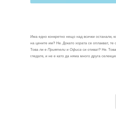
Има едно конкретно нещо над всички останали, ко
на цените им? Не. Докато хората се оплакват, те
Това ли е
Приятели
и
Офиса
си отиват? Не. Това
гледате, и не е като да няма много друга селекци