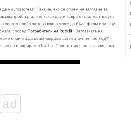
 да ни „помогнат“. Така че, ако се спрем на заглавие за
показва трейлър или някакви други кадри от филма / шоуто.
 на хората проба за това какъв може да бъде филм или шоу.
помага, според
Потребители на Reddit
. Заглавката на
а имаме опцията да деактивираме автоматичния преглед?“
 вече не сърфирам в Netflix. Просто търся по заглавие, ако
ad