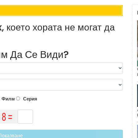
x, което хората не могат да
м Да Се Види?
Филм
Серия
Показване