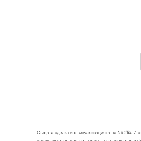
Същата сделка и с визуализацията на Netflix. И 
предварителен преглед може да се превърне в 