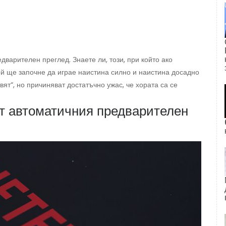
дварителен преглед. Знаете ли, този, при който ако
ой ще започне да играе наистина силно и наистина досадно
ят“, но причиняват достатъчно ужас, че хората са се
ят автоматичния предварителен