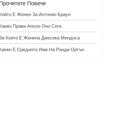
Прочетете Повече
Който Е Женен За Антонио Браун
Какво Прави Аполо Оно Сега
За Която Е Женена Джесика Мендоса
Какво Е Средното Име На Ранди Ортън