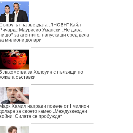
Съпругът на звездата „RHOBH“ Кайл
Ричардс Маурисио Умански „Не дава
нищо“ за агентите, напускащи сред дела
за милиони долари
6 лакомства за Хелоуин с пълзящи по
кожата съставки
Марк Хамил направи повече от 1 милион
долара за своето камео „Междузвездни
войни: Силата се пробужда“