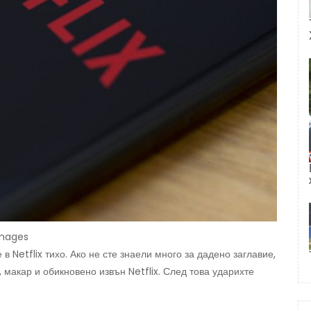
 Images
в Netflix тихо. Ако не сте знаели много за дадено заглавие,
макар и обикновено извън Netflix. След това ударихте