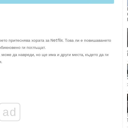
ето притеснява хората за Netflix. Това ли е повишаването
 обикновено ги поглъщат.
 може да навреди, но ще има и други места, където да ги
я.
ad