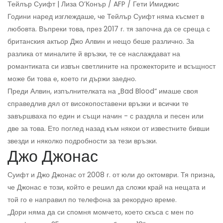
Тейлър Суифт | Лиза О’Конър / AFP / Гети Имиджис
Години наред изглеждаше, че Тейлър Суифт няма късмет в
любовта. Въпреки това, през 2017 г. тя започна да се среща с
британския актьор Джо Алвин и нещо беше различно. За
разлика от миналите й връзки, те се наслаждават на
романтиката си извън светлините на прожекторите и всъщност
може би това е, което ги държи заедно.
Преди Алвин, изпълнителката на „Bad Blood“ имаше своя
справедлив дял от високопоставени връзки и всички те
завършваха по един и същи начин - с раздяла и песен или
две за това. Ето поглед назад към някои от известните бивши
звезди и няколко подробности за тези връзки.
Джо Джонас
Суифт и Джо Джонас от 2008 г. от юли до октомври. Тя призна,
че Джонас е този, който е решил да сложи край на нещата и
той го е направил по телефона за рекордно време.
„Дори няма да си спомня момчето, което скъса с мен по