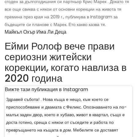
сгоден за дългогодишния си партньор Крис Марек . Докато тя
все още свиква с някои от основни корекции на живота тя
премина през края на 2019 г., публикува в Instagram за
бъдещите си планове с Марек. Ето какво казва тя.
Майкъл Охър Има Ли Деца
Ейми Ролоф вече прави
сериозни житейски
корекции, когато навлиза в
2020 година
Вижте тази публикация в Instagram
Здравей събота! . Нова къща е нещо, към което се
приспособяваме и двамата с Феликс. Опознаването на по-
малък заден двор, което е хубаво, живот в квартал, също е
доста готино, среща с някои от съседите и работа по
превръщането на къщата в дом. Мебелите се доставят