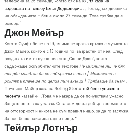
телефона за 25 секунди, когато бях на 18“,
тя каза на
водещата на токшоу Елън Дедженерис
. „Погледнах дневника
на обажданията - беше около 27 секунди. Това трябва да е
рекорд. '
Джон Мейър
Когато Суифт беше на 19, тя имаше кратка връзка с музиканта
Джон Майер, който е с 13 години по-възрастен от нея. След
раздялата им тя пусна песента „Скъпи Джон“, която
съдържаше оскърбителните текстове
Не мислите ли, че бях
твърде млад, за да се забърквам с него
/
Момичето в
роклята плачеше по целия път вкъщи
/
Трябваше да знам
.
По-късно Майер каза на Rolling Stone
той беше унизен от
песента
казвайки: „Това ме накара да се почувствам ужасно.
Защото не го заслужавах. Сега съм доста добър в поемането
на отговорност и никога не съм правил нищо, за да го заслужа.
За нея беше наистина гадно нещо. “
Тейлър Лотнър