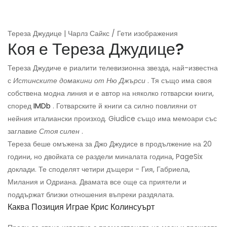
Тереза ​​Джудице | Чарлз Сайкс / Гети изображения
Коя е Тереза ​​Джудице?
Тереза ​​Джудиче е риалити телевизионна звезда, най-известна
с
Истинските домакини от Ню Джърси
. Тя също има своя
собствена модна линия и е автор на няколко готварски книги,
според
IMDb
. Готварските й книги са силно повлияни от
нейния италиански произход. Giudice също има мемоари със
заглавие
Стоя силен
.
Тереза ​​беше омъжена за Джо Джудисе в продължение на 20
години, но двойката се раздели миналата година, PageSix
доклади. Те споделят четири дъщери - Гия, Габриела,
Милания и Одриана. Двамата все още са приятели и
поддържат близки отношения въпреки раздялата.
Каква Позиция Играе Крис Колинсуърт