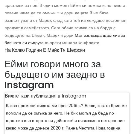
щастливи за нея. В един момент Ейми си помисли, че никога
повече няма да се омъжи - и дори децата й не бяха
развълнувани от Марек, след като той изглеждаше постоянен
продукт в семейството. Сега обаче всички са на борда с
бъдещето на Ейми с Марек и дори
Мат изглежда щастлив за
бившата си съпруга
въпреки минали конфликти.
На Колко Години Е Майк Тя Шефски
Ейми говори много за
бъдещето им заедно в
Instagram
Вижте тази публикация в Instagram
Какво промени живота ми през 2019 г.? Беше, когато Крис ме
помоли да се омъжа за него. Не бих могъл да бъда по-
щастлив във второто си действие! и очакваме с нетърпение
какво може да донесе 2020 г. Ранна Честита Нова година