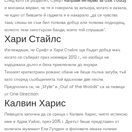
След като се разделят, Суифт
направи интервю за USA Today
и мнозина вярват, че тя е говорила за актьора, когато е казала,
че едно от бившите й гаджета я е накарало „да се чувства
така, сякаш не съм бил толкова добър или толкова подходящ,
колкото тези хипстърски банди, които той слушаше“.
Хари Стайлс
Изглеждаше, че Суифт и Хари Стайлс ще бъдат добър мач,
когато се съберат през ноември 2012 г., но изобщо не
издържаха дълго и бяха приключили до януари.
Техният краткотраен романс обаче не беше пълна загуба, тъй
като според съобщенията той вдъхнови две песни.
Предполага се, че „Style“ и „Out of the Woods“ са за певица
от One Direction.
Калвин Харис
Певицата започна да се среща с Калвин Харис, чието истинско
име е Адам Уайлс, през 2015 г. Дуетът беше представен от
колегата музикант Ели Гулдинг и феновете имаха големи