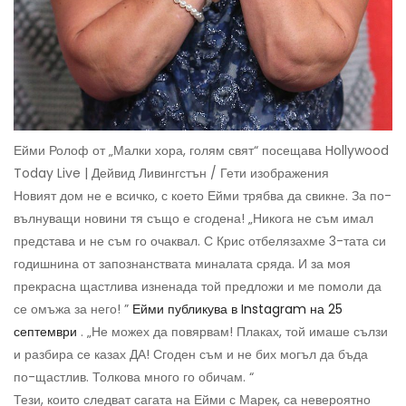
Ейми Ролоф от „Малки хора, голям свят“ посещава Hollywood
Today Live | Дейвид Ливингстън / Гети изображения
Новият дом не е всичко, с което Ейми трябва да свикне. За по-
вълнуващи новини тя също е сгодена! „Никога не съм имал
представа и не съм го очаквал. С Крис отбелязахме 3-тата си
годишнина от запознанствата миналата сряда. И за моя
прекрасна щастлива изненада той предложи и ме помоли да
се омъжа за него! ”
Ейми публикува в Instagram на 25
септември
. „Не можех да повярвам! Плаках, той имаше сълзи
и разбира се казах ДА! Сгоден съм и не бих могъл да бъда
по-щастлив. Толкова много го обичам. “
Тези, които следват сагата на Ейми с Марек, са невероятно