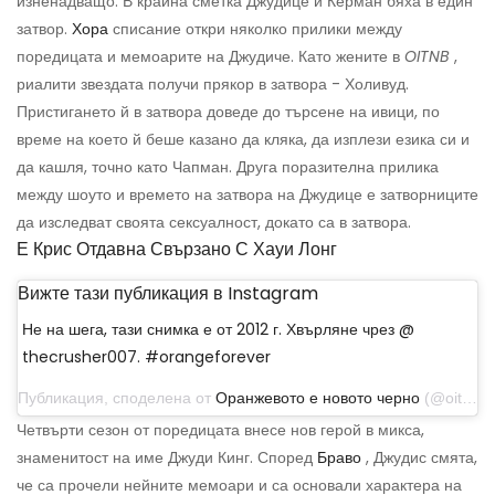
изненадващо. В крайна сметка Джудице и Керман бяха в един
затвор.
Хора
списание откри няколко прилики между
поредицата и мемоарите на Джудиче. Като жените в
OITNB
,
риалити звездата получи прякор в затвора - Холивуд.
Пристигането й в затвора доведе до търсене на ивици, по
време на което й беше казано да кляка, да изплези езика си и
да кашля, точно като Чапман. Друга поразителна прилика
между шоуто и времето на затвора на Джудице е затворниците
да изследват своята сексуалност, докато са в затвора.
Е Крис Отдавна Свързано С Хауи Лонг
Вижте тази публикация в Instagram
Не на шега, тази снимка е от 2012 г. Хвърляне чрез @
thecrusher007. #orangeforever
Публикация, споделена от
Оранжевото е новото черно
(@oitnb) на 23 юли 2019 г. в 16:15 ч. PDT
Четвърти сезон от поредицата внесе нов герой в микса,
знаменитост на име Джуди Кинг. Според
Браво
, Джудис смята,
че са прочели нейните мемоари и са основали характера на