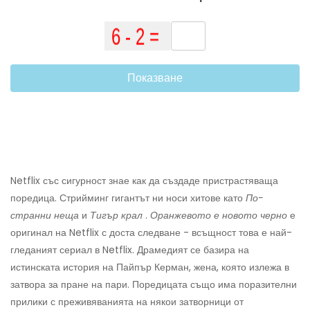
Показване
Netflix със сигурност знае как да създаде пристрастяваща
поредица. Стрийминг гигантът ни носи хитове като
По-
странни неща
и
Тигър крал
.
Оранжевото е новото черно
е
оригинал на Netflix с доста следване - всъщност това е най-
гледаният сериал в Netflix. Драмедият се базира на
истинската история на Пайпър Керман, жена, която излежа в
затвора за пране на пари. Поредицата също има поразителни
прилики с преживяванията на някои затворници от