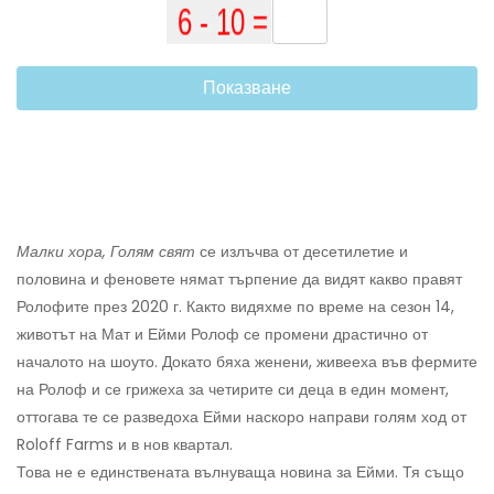
Показване
Малки хора, Голям свят
се излъчва от десетилетие и
половина и феновете нямат търпение да видят какво правят
Ролофите през 2020 г. Както видяхме по време на сезон 14,
животът на Мат и Ейми Ролоф се промени драстично от
началото на шоуто. Докато бяха женени, живееха във фермите
на Ролоф и се грижеха за четирите си деца в един момент,
оттогава те се разведоха Ейми наскоро направи голям ход от
Roloff Farms и в нов квартал.
Това не е единствената вълнуваща новина за Ейми. Тя също