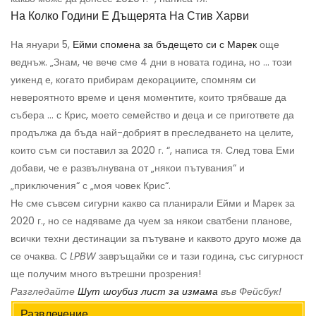
На Колко Години Е Дъщерята На Стив Харви
На януари 5,
Ейми спомена за бъдещето си с Марек
още
веднъж. „Знам, че вече сме 4 дни в новата година, но ... този
уикенд е, когато прибирам декорациите, спомням си
невероятното време и ценя моментите, които трябваше да
събера ... с Крис, моето семейство и деца и се пригответе да
продължа да бъда най-добрият в преследването на целите,
които съм си поставил за 2020 г. “, написа тя. След това Еми
добави, че е развълнувана от „някои пътувания“ и
„приключения“ с „моя човек Крис“.
Не сме съвсем сигурни какво са планирали Ейми и Марек за
2020 г., но се надяваме да чуем за някои сватбени планове,
всички техни дестинации за пътуване и каквото друго може да
се очаква. С
LPBW
завръщайки се и тази година, със сигурност
ще получим много вътрешни прозрения!
Разгледайте
Шут шоубиз лист за измама
във Фейсбук!
Развлечение