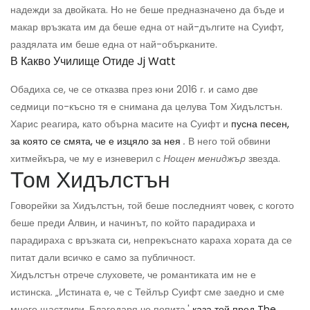
надежди за двойката. Но не беше предназначено да бъде и
макар връзката им да беше една от най-дългите на Суифт,
раздялата им беше една от най-обърканите.
В Какво Училище Отиде Jj Watt
Обадиха се, че се отказва през юни 2016 г. и само две
седмици по-късно тя е снимана да целува Том Хидълстън.
Харис реагира, като обърна масите на Суифт и
пусна песен,
за която се смята, че е изцяло за нея
.
В него той обвини
хитмейкъра, че му е изневерил с
Нощен мениджър
звезда.
Том Хидълстън
Говорейки за Хидълстън, той беше последният човек, с когото
беше преди Алвин, и начинът, по който парадираха и
парадираха с връзката си, непрекъснато караха хората да се
питат дали всичко е само за публичност.
Хидълстън отрече слуховете, че романтиката им не е
истинска. „Истината е, че с Тейлър Суифт сме заедно и сме
много щастливи. Благодаря че попита,'
каза той пред The ​​