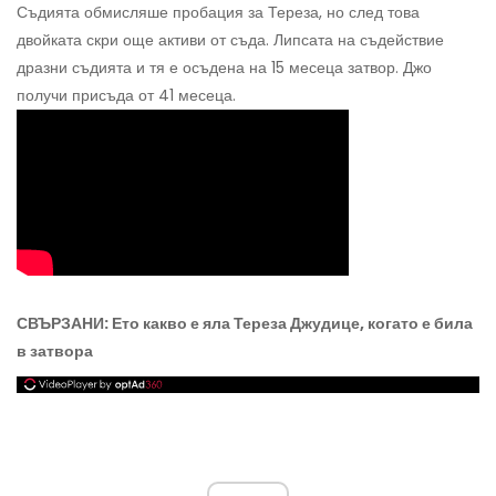
Съдията обмисляше пробация за Тереза, но след това
двойката скри още активи от съда. Липсата на съдействие
дразни съдията и тя е осъдена на 15 месеца затвор. Джо
получи присъда от 41 месеца.
СВЪРЗАНИ: Ето какво е яла Тереза ​​Джудице, когато е била
в затвора