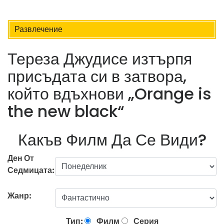
Развлечение
Тереза ​​Джудисе изтърпя
присъдата си в затвора,
който вдъхнови „Orange is
the new black“
Какъв Филм Да Се Види?
Ден От
Седмицата:
Жанр:
Тип:
Филм
Серия