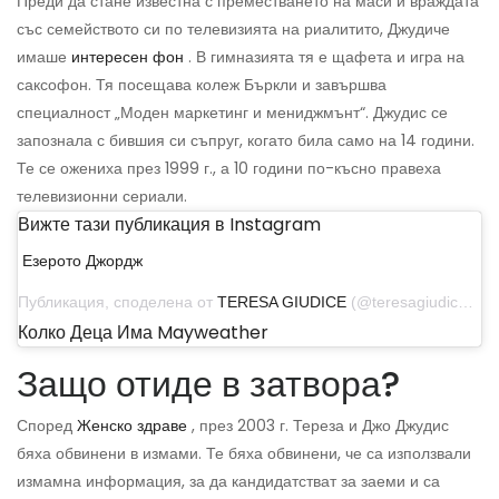
Преди да стане известна с преместването на маси и враждата
със семейството си по телевизията на риалитито, Джудиче
имаше
интересен фон
. В гимназията тя е щафета и игра на
саксофон. Тя посещава колеж Бъркли и завършва
специалност „Моден маркетинг и мениджмънт“. Джудис се
запознала с бившия си съпруг, когато била само на 14 години.
Те се ожениха през 1999 г., а 10 години по-късно правеха
телевизионни сериали.
Вижте тази публикация в Instagram
Езерото Джордж
Публикация, споделена от
TERESA GIUDICE
(@teresagiudice) на 15 август 2020 г. в 14:49 PDT
Колко Деца Има Mayweather
Защо отиде в затвора?
Според
Женско здраве
, през 2003 г. Тереза ​​и Джо Джудис
бяха обвинени в измами. Те бяха обвинени, че са използвали
измамна информация, за да кандидатстват за заеми и са