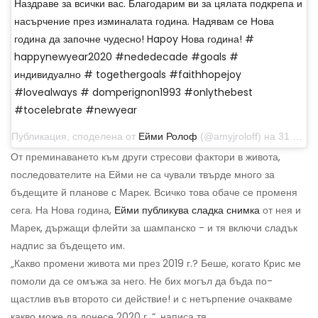
Наздраве за всички вас. Благодарим ви за цялата подкрепа и
насърчение през изминалата година. Надявам се Нова
година да започне чудесно! Hapoy Нова година! #
happynewyear2020 #nededecade #goals #
индивидуално # togethergoals #faithhopejoy
#lovealways # domperignon1993 #onlythebest
#tocelebrate #newyear
Публикация, споделена от
Ейми Ролоф
(@amyjroloff) на 31 декември 2019 г. в 18:56 ч. PST
От преминаването към други стресови фактори в живота,
последователите на Ейми не са чували твърде много за
бъдещите й планове с Марек. Всичко това обаче се променя
сега. На Нова година,
Ейми публикува сладка снимка
от нея и
Марек, държащи флейти за шампанско - и тя включи сладък
надпис за бъдещето им.
„Какво промени живота ми през 2019 г.? Беше, когато Крис ме
помоли да се омъжа за него. Не бих могъл да бъда по-
щастлив във второто си действие! и с нетърпение очакваме
какво може да донесе 2020 г. “, написа тя.