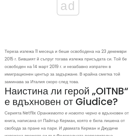
ad
Тереза ​​излежа 11 месеца и беше освободена на 23 декември
2015 г. Бившият й съпруг тогава излежа присъдата си. Той бе
освободен на 14 март 2019 г. и незабавно изпратен в
имиграционен център за задържане. В крайна сметка той
заминава за Италия скоро след това.
Наистина ли герой „OITNB“
е вдъхновен от Giudice?
Серията Netflix
Оранжевото е новото черно
е вдъхновен от
книга, написана от Пайпър Керман, която е била лишена от
свобода за пране на пари. И двамата Керман и Джудиче
излежаха времето си във Федералната поправителна