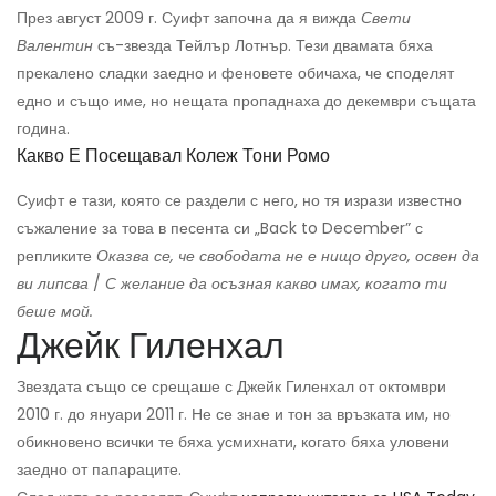
През август 2009 г. Суифт започна да я вижда
Свети
Валентин
съ-звезда Тейлър Лотнър. Тези двамата бяха
прекалено сладки заедно и феновете обичаха, че споделят
едно и също име, но нещата пропаднаха до декември същата
година.
Какво Е Посещавал Колеж Тони Ромо
Суифт е тази, която се раздели с него, но тя изрази известно
съжаление за това в песента си „Back to December” с
репликите
Оказва се, че свободата не е нищо друго, освен да
ви липсва
/
С желание да осъзная какво имах, когато ти
беше мой.
Джейк Гиленхал
Звездата също се срещаше с Джейк Гиленхал от октомври
2010 г. до януари 2011 г. Не се знае и тон за връзката им, но
обикновено всички те бяха усмихнати, когато бяха уловени
заедно от папараците.