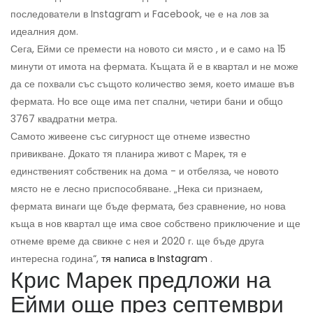
последователи в Instagram и Facebook, че е на лов за
идеалния дом.
Сега, Ейми се премести на новото си място , и е само на 15
минути от имота на фермата. Къщата й е в квартал и не може
да се похвали със същото количество земя, което имаше във
фермата. Но все още има пет спални, четири бани и общо
3767 квадратни метра.
Самото живеене със сигурност ще отнеме известно
привикване. Докато тя планира живот с Марек, тя е
единственият собственик на дома - и отбеляза, че новото
място не е лесно приспособяване. „Нека си признаем,
фермата винаги ще бъде фермата, без сравнение, но нова
къща в нов квартал ще има свое собствено приключение и ще
отнеме време да свикне с нея и 2020 г. ще бъде друга
интересна година“,
тя написа в Instagram
.
Крис Марек предложи на
Ейми още през септември