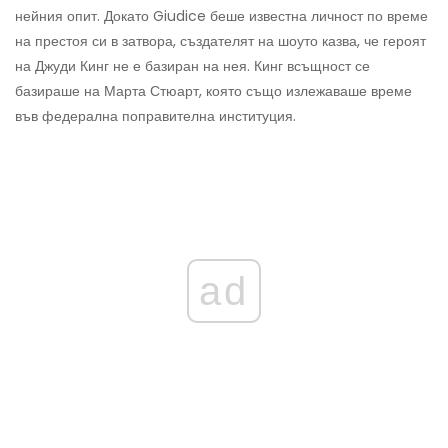
нейния опит. Докато Giudice беше известна личност по време
на престоя си в затвора, създателят на шоуто казва, че героят
на Джуди Кинг не е базиран на нея. Кинг всъщност се
базираше на Марта Стюарт, която също излежаваше време
във федерална поправителна институция.
ad