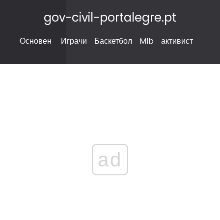
gov-civil-portalegre.pt
Основен
Играчи
Баскетбол
Mlb
активист
ad