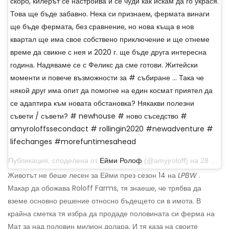
скоро, килерът се настройва и се чуди как искам да го украся.
Това ще бъде забавно. Нека си признаем, фермата винаги
ще бъде фермата, без сравнение, но нова къща в нов
квартал ще има свое собствено приключение и ще отнеме
време да свикне с нея и 2020 г. ще бъде друга интересна
година. Надяваме се с Феликс да сме готови. Житейски
моменти и повече възможности за # събиране ... Така че
някой друг има опит да помогне на един космат приятел да
се адаптира към новата обстановка? Някакви полезни
съвети / съвети? # newhouse # ново съседство #
amyroloffssecondact # rollingin2020 #newadventure #
lifechanges #morefuntimesahead
Публикация, споделена от
Ейми Ролоф
(@amyjroloff) на 28 декември 2019 г. в 9:48 ч. PST
Животът не беше лесен за Ейми през сезон 14 на
LPBW
.
Макар да обожава Roloff Farms, тя знаеше, че трябва да
вземе основно решение относно бъдещето си в имота. В
крайна сметка тя избра да продаде половината си ферма на
Мат за над половин милион долара. И тя каза на своите