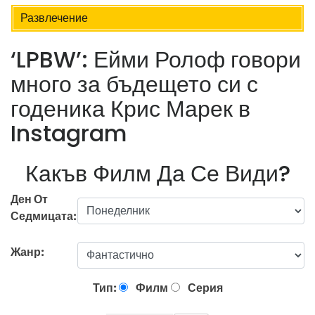
Развлечение
‘LPBW’: Ейми Ролоф говори
много за бъдещето си с
годеника Крис Марек в
Instagram
Какъв Филм Да Се Види?
Ден От
Седмицата:
Жанр:
Тип:
Филм
Серия